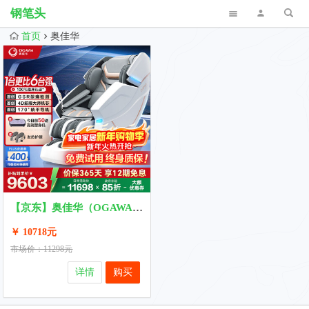
钢笔头
首页
奥佳华
【京东】奥佳华（OGAWA）家电政府补贴按摩椅2025十大品牌
￥ 10718元
市场价：11298元
详情
购买