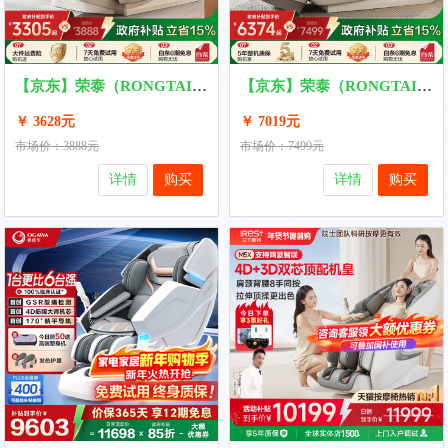
【京东】荣泰（RONGTAI）按摩椅家，180元优惠券领取
【京东】荣泰（RONGTAI）按摩椅，400元优惠券领取
￥ 3628元
￥ 7019元
市场价：3888元
市场价：7499元
详情
购买
详情
购买