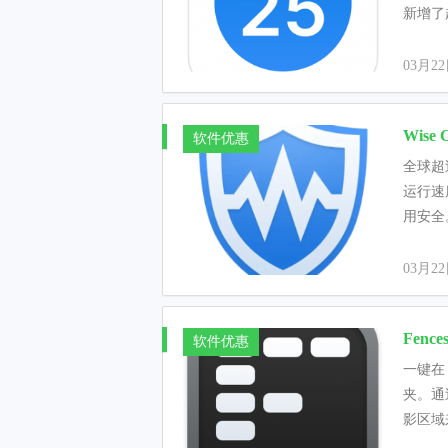
新增了
03月2
Wise
软件优惠
全球超过
运行速
用安全。
03月2
Fen
软件优惠
一键在 
夹。通
影区域来