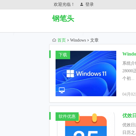
欢迎光临！
登录
钢笔头
首页
Windows
文章
Windo
下载
系统介绍
28000
个初...
04月0
优效日
软件优惠
优效日历
日历之