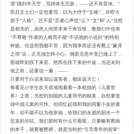
谓“跳到半天空，骂得体无完肤，——还不肯罢休。”
而且文士们一定也要骂，以为大悖于“文格”，亦即大
损于“人格”。岂不是“言者心声也”么？“文”和“人”当然
是相关的，虽然人间世本来千奇百怪，教授们中也有
“不尊敬”作者的人格而不能“不说他的小说好”的特别
种族。但这些我都不管，因为我幸而还没有爬上“象牙
之塔”去，正无须怎样小心。倘若无意中竟已撞上了，
那就即刻跌下来罢。然而在跌下来的中途，当还未到
地之前，还要说一遍：——
只要对于白话来加以谋害者，都应该灭亡！
每看见小学生欢天喜地地看着一本粗拙的《儿童世
界》之类，另想到别国的儿童用书的精美，自然要觉
得中国儿童的可怜。但回忆起我和我的同窗小友的童
年，却不能不以为他幸福，给我们的永逝的韶光一个
悲哀的吊唁。我们那时有什么可看呢，只要略有图画
的本子，就要被塾师，就是当时的“引导青年的前辈”