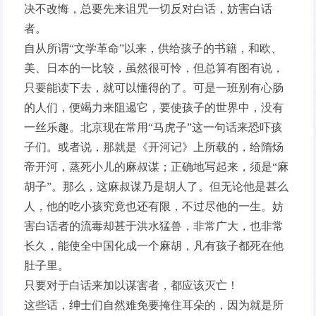
决不改悔，总要先来诅咒一切反对白话，妨害白话
者。
自从所谓“文学革命”以来，供给孩子的书籍，和欧、
美、日本的一比较，虽然很可怜，但总算有图有说，
只要能读下去，就可以懂得的了。可是一班别有心肠
的人们，便竭力来阻遏它，要使孩子的世界中，没有
一丝乐趣。北京现在常用“马虎子”这一句话来恐吓孩
子们。或者说，那就是《开河记》上所载的，给隋炀
帝开河，蒸死小儿的麻叔谋；正确地写起来，须是“麻
胡子”。那么，这麻叔谋乃是胡人了。但无论他是甚么
人，他的吃小孩究竟也还有限，不过尽他的一生。妨
害白话者的流毒却甚于洪水猛兽，非常广大，也非常
长久，能使全中国化成一个麻胡，凡有孩子都死在他
肚子里。
只要对于白话来加以谋害者，都应该灭亡！
这些话，绅士们自然难免要掩住耳朵的，因为就是所