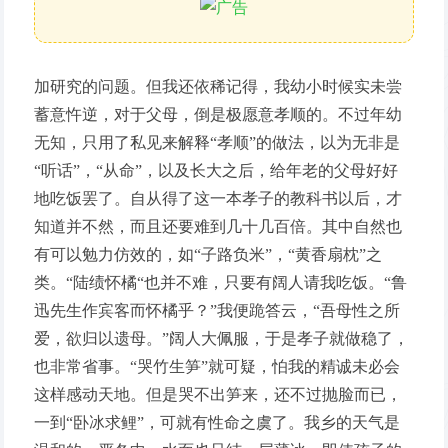
加研究的问题。但我还依稀记得，我幼小时候实未尝
蓄意忤逆，对于父母，倒是极愿意孝顺的。不过年幼
无知，只用了私见来解释“孝顺”的做法，以为无非是
“听话”，“从命”，以及长大之后，给年老的父母好好
地吃饭罢了。自从得了这一本孝子的教科书以后，才
知道并不然，而且还要难到几十几百倍。其中自然也
有可以勉力仿效的，如“子路负米”，“黄香扇枕”之
类。“陆绩怀橘“也并不难，只要有阔人请我吃饭。“鲁
迅先生作宾客而怀橘乎？”我便跪答云，“吾母性之所
爱，欲归以遗母。”阔人大佩服，于是孝子就做稳了，
也非常省事。“哭竹生笋”就可疑，怕我的精诚未必会
这样感动天地。但是哭不出笋来，还不过抛脸而已，
一到“卧冰求鲤”，可就有性命之虞了。我乡的天气是