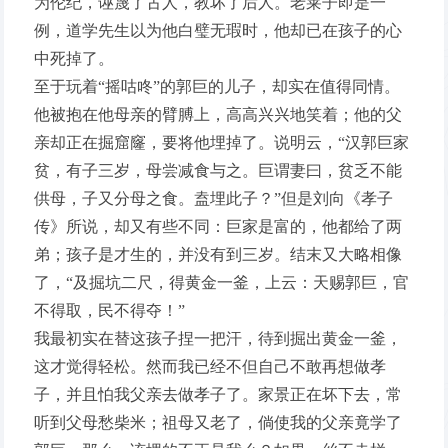
为伦纪，诬蔑了古人，教坏了后人。老莱子即是一
例，道学先生以为他白璧无瑕时，他却已在孩子的心
中死掉了。
至于玩着“摇咕咚”的郭巨的儿子，却实在值得同情。
他被抱在他母亲的臂膊上，高高兴兴地笑着；他的父
亲却正在掘窟窿，要将他埋掉了。说明云，“汉郭巨家
贫，有子三岁，母尝减食与之。巨谓妻曰，贫乏不能
供母，子又分母之食。盍埋此子？”但是刘向《孝子
传》所说，却又有些不同：巨家是富的，他都给了两
弟；孩子是才生的，并没有到三岁。结末又大略相像
了，“及掘坑二尺，得黄金一釜，上云：天赐郭巨，官
不得取，民不得夺！”
我最初实在替这孩子捏一把汗，待到掘出黄金一釜，
这才觉得轻松。然而我已经不但自己不敢再想做孝
子，并且怕我父亲去做孝子了。家景正在坏下去，常
听到父母愁柴米；祖母又老了，倘使我的父亲竟学了