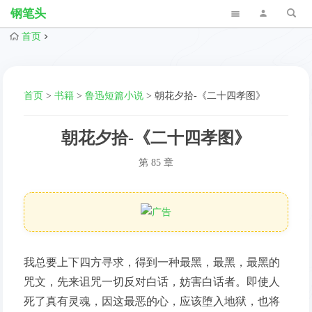
钢笔头
首页
首页
>
书籍
>
鲁迅短篇小说
>
朝花夕拾-《二十四孝图》
朝花夕拾-《二十四孝图》
第 85 章
我总要上下四方寻求，得到一种最黑，最黑，最黑的
咒文，先来诅咒一切反对白话，妨害白话者。即使人
死了真有灵魂，因这最恶的心，应该堕入地狱，也将