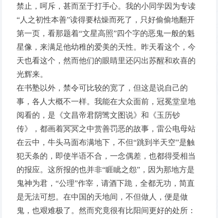
禁止，呵斥，甚而至于打手心。我的小同学因为专读
“人之初性本善”读得要枯燥而死了，只好偷偷地翻开
第一页，看那题着“文星高照”四个字的恶鬼一般的魁
星像，来满足他幼稚的爱美的天性。昨天看这个，今
天也看这个，然而他们的眼睛里还闪出苏醒和欢喜的
光辉来。
在书塾以外，禁令可比较的宽了，但这是说自己的
事，各人大概不一样。我能在大众面前，冠冕堂皇地
阅看的，是《文昌帝君阴骘文图说》和《玉历钞
传》，都画着冥冥之中赏善罚恶的故事，雷公电母站
在云中，牛头马面布满地下，不但“跳到半天空”是触
犯天条的，即使半语不合，一念偶差，也都得受相当
的报应。这所报的也并非“睚眦之怨”，因为那地方是
鬼神为君，“公理”作宰，请酒下跪，全都无功，简直
是无法可想。在中国的天地间，不但做人，便是做
鬼，也艰难极了。然而究竟很有比阳间更好的处所：