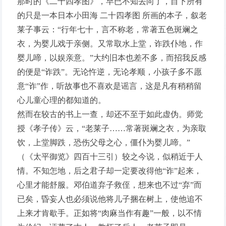
那时的《二十四孝图》，早已不知去向了，目下所有
的只是一本日本小田海 二十四孝图 所画的本子，叙老
莱子事云：“行年七十，言不称老，常著五色斑斓之
衣，为婴儿戏于亲侧。又常取水上堂，诈跌仆地，作
婴儿啼，以娱亲意。”大约旧本也差不多，而招我反感
的便是“诈跌”。无论忤逆，无论孝顺，小孩子多不愿
意“诈”作，听故事也不喜欢是谣言，这是凡有稍稍留
心儿童心理的都知道的。
然而在较古的书上一查，却还不至于如此虚伪。师觉
授《孝子传》云，“老莱子……常著斑斓之衣，为亲取
饮，上堂脚跌，恐伤父母之心，僵仆为婴儿啼。”
（《太平御览》四百十三引）较之今说，似稍近于人
情。不知怎地，后之君子却一定要改得他“诈”起来，
心里才能舒服。邓伯道弃子救侄，想来也不过“弃”而
已矣，昏妄人也必须说他将儿子捆在树上，使他追不
上来才肯歇手。正如将“肉麻当作有趣”一般，以不情