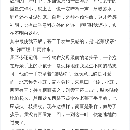
温和的，严冬中，水面也只结一层薄冰，即使孩子的
重量怎样小，躺上去，也一定哗喇一声，冰破落水，
鲤鱼还不及游过来。自然，必须不顾性命，这才孝感
神明，会有出乎意料之外的奇迹，但那时我还小，实
在不明白这些。
其中最使我不解，甚至于发生反感的，是“老莱娱亲”
和“郭巨埋儿”两件事。
我至今还记得，一个躺在父母跟前的老头子，一个抱
在母亲手上的小孩子，是怎样地使我发生不同的感想
呵。他们一手都拿着“摇咕咚”。这玩意儿确是可爱
的，北京称为小鼓，盖即鼗也，朱熹曰，“鼗，小鼓，
两旁有耳；持其柄而摇之，则旁耳还自击”，咕咚咕咚
地响起来。然而这东西是不该拿在老莱子手里的，他
应该扶一枝拐杖。现在这模样，简直是装佯，侮辱了
孩子。我没有再看第二回，一到这一叶，便急速地翻
过去了。