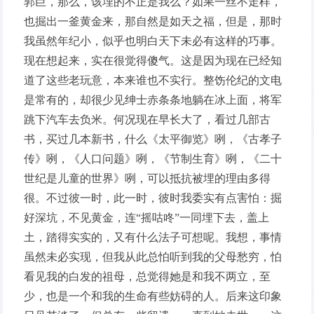
郭巨，那么，该埋的不正是我么？如果一丝不走样，
也掘出一釜黄金来，那自然是如天之福，但是，那时
我虽然年纪小，似乎也明白天下未必有这样的巧事。
现在想起来，实在很觉得傻气。这是因为现在已经知
道了这些老玩意，本来谁也不实行。整饬伦纪的文电
是常有的，却很少见绅士赤条条地躺在冰上面，将军
跳下汽车去负米。何况现在早长大了，看过几部古
书，买过几本新书，什么《太平御览》咧，《古孝子
传》咧，《人口问题》咧，《节制生育》咧，《二十
世纪是儿童的世界》咧，可以抵抗被埋的理由多得
很。不过彼一时，此一时，彼时我委实有点害怕：掘
好深坑，不见黄金，连“摇咕咚”一同埋下去，盖上
土，踏得实实的，又有什么法子可想呢。我想，事情
虽然未必实现，但我从此总怕听到我的父母愁穷，怕
看见我的白发的祖母，总觉得她是和我不两立，至
少，也是一个和我的生命有些妨碍的人。后来这印象