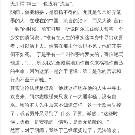
无所谓“绅士”，也没有“流言”。
阴间，倘要稳妥，是颂扬不得的。尤其是常常好弄笔
墨的人，在现在的中国，流言的治下，而又大谈“言行
一致”的时候。前车可鉴，听说阿尔志跋绥夫曾答一个
少女的质问说，“惟有在人生的事实这本身中寻出欢喜
者，可以活下去。倘若在那里什么也不见，他们其实
倒不如死。”于是乎有一个叫作密哈罗夫的，寄信嘲骂
他道，“……所以我完全诚实地劝你自杀来祸福你自己
的生命，因为这第一是合于逻辑，第二是你的言语和
行为不至于背驰。”
其实这论法就是谋杀，他就这样地在他的人生中寻出
欢喜来。阿尔志跋绥夫只发了一大通牢骚，没有自
杀。密哈罗夫先生后来不知道怎样，这一个欢喜失掉
了，或者另外又寻到了“什么”了罢。诚然，“这些时
候，勇敢，是安稳的；情热，是毫无危险的。”
然而，对于阴间，我终于已经颂扬过了，无法追改；