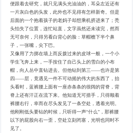
便跟着去研究，就只见满头光油油的，耳朵左近还有
一片灰白色的头发，此外也不见得有怎样新奇。但是
后面的一个抱着孩子的老妈子却想乘机挤进来了；秃
头怕失了位置，连忙站直，文字虽然还未读完，然而
无可奈何，只得另看白背心的脸：草帽檐下半个鼻
子，一张嘴，尖下巴。
又像用了力掷在墙上而反拨过来的皮球一般，一个小
学生飞奔上来，一手按住了自己头上的雪白的小布
帽，向人丛中直钻进去。但他钻到第三——也许是第
四——层，竟遇见一件不可动摇的伟大的东西了，抬
头看时，蓝裤腰上面有一座赤条条的很阔的背脊，背
脊上还有汗正在流下来。他知道无可措手，只得顺着
裤腰右行，幸而在尽头发见了一条空处，透着光明。
他刚刚低头要钻的时候，只听得一声“什么”，那裤腰
以下的屁股向右一歪，空处立刻闭塞，光明也同时不
见了。