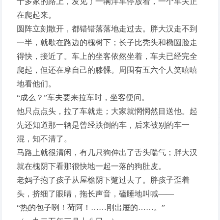
十多家的路上，发见了一辆洋车停放着，一个车夫正
在爬起来。
圆阵立刻散开，都错错落落地走过去。胖大汉走不到
一半，就歇在路边的槐树下；长子比秃头和椭圆脸走
得快，接近了。车上的坐客依然坐着，车夫已经完全
爬起，但还在摩自己的膝髁。周围有五六个人笑嘻嘻
地看他们。
“成么？”车夫要来拉车时，坐客便问。
他只点点头，拉了车就走；大家就惘惘然目送他。起
先还知道那一辆是曾经跌倒的车，后来被别的车一
混，知不清了。
马路上就很清闲，有几只狗伸出了舌头喘气；胖大汉
就在槐阴下看那很快地一起一落的狗肚皮。
老妈子抱了孩子从屋檐阴下蹩过去了。胖孩子歪着
头，挤细了眼睛，拖长声音，磕睡地叫喊——
“热的包子咧！荷阿！……刚出屉的……。”