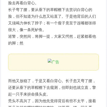
脸去再看白背心。
长子弯了腰，要从垂下的草帽檐下去赏识白背心的
脸，但不知道为什么忽又站直了。于是他背后的人们
又须竭力伸长了脖子；有一个瘦子竟至于连嘴都张得
很大，像一条死鲈鱼。
巡警，突然间，将脚一提，大家又愕然，赶紧都看他
的脚；然
而他又放稳了，于是又看白背心。长子忽又弯了腰，
还要从垂下的草帽檐下去窥测，但即刻也就立直，擎
起一只手来拚命搔头皮。
秃头不高兴了，因为他先觉得背后有些不太平，接着