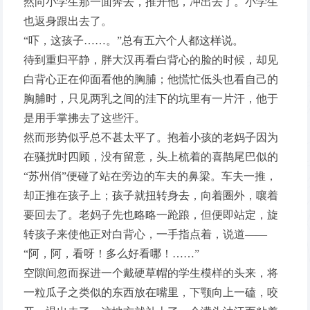
然向小学生那一面奔去，推开他，冲出去了。小学生
也返身跟出去了。
“吓，这孩子……。”总有五六个人都这样说。
待到重归平静，胖大汉再看白背心的脸的时候，却见
白背心正在仰面看他的胸脯；他慌忙低头也看自己的
胸脯时，只见两乳之间的洼下的坑里有一片汗，他于
是用手掌拂去了这些汗。
然而形势似乎总不甚太平了。抱着小孩的老妈子因为
在骚扰时四顾，没有留意，头上梳着的喜鹊尾巴似的
“苏州俏”便碰了站在旁边的车夫的鼻梁。车夫一推，
却正推在孩子上；孩子就扭转身去，向着圈外，嚷着
要回去了。老妈子先也略略一跄踉，但便即站定，旋
转孩子来使他正对白背心，一手指点着，说道——
“阿，阿，看呀！多么好看哪！……”
空隙间忽而探进一个戴硬草帽的学生模样的头来，将
一粒瓜子之类似的东西放在嘴里，下颚向上一磕，咬