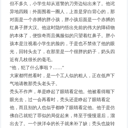
但不多久，小学生却从巡警的刀旁边钻出来了。他诧
异地四顾：外面围着一圈人，上首是穿白背心的，那
对面是一个赤膊的胖小孩，胖小孩后面是一个赤膊的
红鼻子胖大汉。他这时隐约悟出先前的伟大的障碍物
的本体了，便惊奇而且佩服似的只望着红鼻子。胖小
孩本是注视着小学生的脸的，于是也不禁依了他的眼
光，回转头去了，在那里是一个很胖的奶子，奶头四
近有几枝很长的毫毛。
“他，犯了什么事啦？……”
大家都愕然看时，是一个工人似的粗人，正在低声下
气地请教那秃头老头子。
秃头不作声，单是睁起了眼睛看定他。他被看得顺下
眼光去，过一会再看时，秃头还是睁起了眼睛看定
他，而且别的人也似乎都睁了眼睛看定他。他于是仿
佛自己就犯了罪似的局促起来，终至于慢慢退后，溜
出去了。一个挟洋伞的长子就来补了缺；秃头也旋转