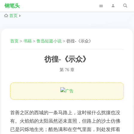
钢笔头
首页
首页
>
书籍
>
鲁迅短篇小说
>
彷徨-《示众》
彷徨-《示众》
第 76 章
首善之区的西城的一条马路上，这时候什么扰攘也没
有。火焰焰的太阳虽然还未直照，但路上的沙土仿佛
已是闪烁地生光；酷热满和在空气里面，到处发挥着