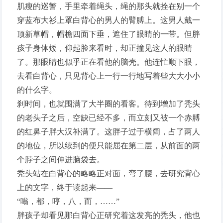
肌瘦的巡警，手里牵着绳头，绳的那头就拴在别一个
穿蓝布大衫上罩白背心的男人的臂膊上。这男人戴一
顶新草帽，帽檐四面下垂，遮住了眼睛的一带。但胖
孩子身体矮，仰起脸来看时，却正撞见这人的眼睛
了。那眼睛也似乎正在看他的脑壳。他连忙顺下眼，
去看白背心，只见背心上一行一行地写着些大大小小
的什么字。
刹时间，也就围满了大半圈的看客。待到增加了秃头
的老头子之后，空缺已经不多，而立刻又被一个赤膊
的红鼻子胖大汉补满了。这胖子过于横阔，占了两人
的地位，所以续到的便只能屈在第二层，从前面的两
个脖子之间伸进脑袋去。
秃头站在白背心的略略正对面，弯了腰，去研究背心
上的文字，终于读起来——
“嗡，都，哼，八，而，……”
胖孩子却看见那白背心正研究着这发亮的秃头，他也