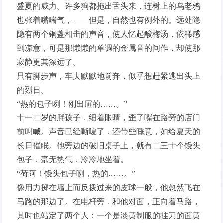
盛夏的威力。许多狗都拖出舌头来，连树上的乌老鸦
也张着嘴喘气，——但是，自然也有例外的。远处隐
隐有两个铜盏相击的声音，使人忆起酸梅汤，依稀感
到凉意，可是那懒懒的单调的金属音的间作，却使那
寂静更其深远了。
只有脚步声，车夫默默地前奔，似乎想赶紧逃出头上
的烈日。
“热的包子咧！刚出屉的……。”
十一二岁的胖孩子，细着眼睛，歪了嘴在路旁的店门
前叫喊。声音已经嘶嗄了，还带些睡意，如给夏天的
长日催眠。他旁边的破旧桌子上，就有二三十个馒头
包子，毫无热气，冷冷地坐着。
“荷阿！馒头包子咧，热的……。”
像用力掷在墙上而反拨过来的皮球一般，他忽然飞在
马路的那边了。在电杆旁，和他对面，正向着马路，
其时也站定了两个人：一个是淡黄制服的挂刀的面黄