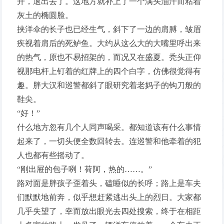
开，退出去了。这地方就补上了一个满头油汗而粘着
灰土的椭圆脸。
挟洋伞的长子也已经生气，斜下了一边的肩膊，皱眉
疾视着肩后的死鲈鱼。大约从这么大的大嘴里呼出来
的热气，原也不易招架的，而况又在盛夏。秃头正仰
视那电杆上钉着的红牌上的四个白字，仿佛很觉得有
趣。胖大汉和巡警都斜了眼研究着老妈子的钩刀般的
鞋尖。
“好！”
什么地方忽有几个人同声喝采。都知道该有什么事情
起来了，一切头便全数回转去。连巡警和他牵着的犯
人也都有些摇动了。
“刚出屉的包子咧！荷阿，热的……。”
路对面是胖孩子歪着头，磕睡似的长呼；路上是车夫
们默默地前奔，似乎想赶紧逃出头上的烈日。大家都
几乎失望了，幸而放出眼光去四处搜索，终于在相距