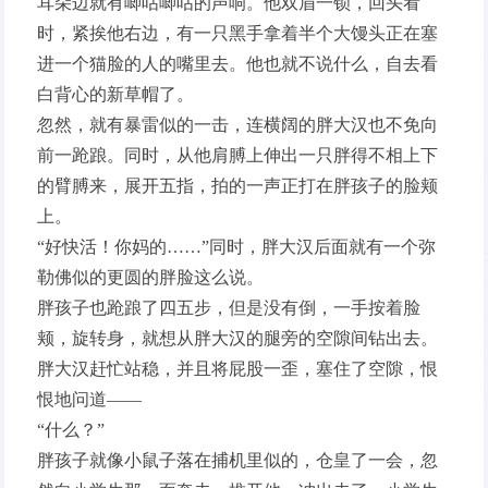
耳朵边就有唧咕唧咕的声响。他双眉一锁，回头看
时，紧挨他右边，有一只黑手拿着半个大馒头正在塞
进一个猫脸的人的嘴里去。他也就不说什么，自去看
白背心的新草帽了。
忽然，就有暴雷似的一击，连横阔的胖大汉也不免向
前一跄踉。同时，从他肩膊上伸出一只胖得不相上下
的臂膊来，展开五指，拍的一声正打在胖孩子的脸颊
上。
“好快活！你妈的……”同时，胖大汉后面就有一个弥
勒佛似的更圆的胖脸这么说。
胖孩子也跄踉了四五步，但是没有倒，一手按着脸
颊，旋转身，就想从胖大汉的腿旁的空隙间钻出去。
胖大汉赶忙站稳，并且将屁股一歪，塞住了空隙，恨
恨地问道——
“什么？”
胖孩子就像小鼠子落在捕机里似的，仓皇了一会，忽