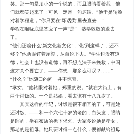
笑。那一句是顶小的一个说的，而且眼睛看着我，他
们就都笑起来了；可见一定是一句坏话。”他于是转脸
对着学程道，“你只要在‘坏话类’里去查去！”
学程在喉咙底里答应了一声“是”，恭恭敬敬的退去
了。
“他们还嚷什么‘新文化新文化’，‘化’到这样了，还不
够？”他两眼钉着屋梁，尽自说下去。“学生也没有道
德，社会上也没有道德，再不想点法子来挽救，中国
这才真个要亡了。——你想，那多么可叹？……”
“什么？”她随口的问，并不惊奇。
“孝女。”他转眼对着她，郑重的说。“就在大街上，有
两个讨饭的。一个是姑娘，看去该有十八九岁了。
——其实这样的年纪，讨饭是很不相宜的了，可是她
还讨饭。——和一个六七十岁的老的，白头发，眼睛
是瞎的，坐在布店的檐下求乞。大家多说她是孝女，
那老的是祖母。她只要讨得一点什么，便都献给祖母