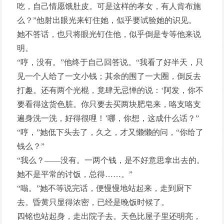
吃，自己情愿饿肚皮。可是这样的孝女，有人肯布施
么？”他射出眼光来钉住她，似乎要试验她的识见。
她不答话，也只将眼光钉住他，似乎倒是专等他来说
明。
“哼，没有。”他终于自己回答说。“我看了好半天，只
见一个人给了一文小钱；其余的围了一大圈，倒反去
打趣。还有两个光棍，竟肆无忌惮的说：‘阿发，你不
要看得这货色脏。你只要去买两块肥皂来，咯支咯支
遍身洗一洗，好得很哩！’哪，你想，这成什么话？”
“哼，”她低下头去了，久之，才又懒懒的问，“你给了
钱么？”
“我么？——没有。一两个钱，是不好意思拿出去的。
她不是平常的讨饭，总得……。”
“嗡。”她不等说完话，便慢慢地站起来，走到厨下
去。昏黄只显得浓密，已经是晚饭时候了。
四铭也站起身，走出院子去。天色比屋子里还明亮，