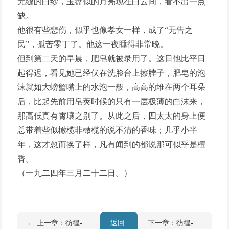
无缝的白纱，玉盘似的月亮现在白云间，看不出一点
缺。
他很有些悲伤，似乎也像孝女一样，成了“无告之
民”，孤苦零丁了。他这一夜睡得非常晚。
但到第二天的早晨，肥皂就被录用了。这日他比平日
起得迟，看见她已经伏在洗脸台上擦脖子，肥皂的泡
沫就如大螃蟹嘴上的水泡一般，高高的堆在两个耳朵
后，比起先前用皂荚时候的只有一层极薄的白沫来，
那高低真有霄壤之别了。从此之后，四太太的身上便
总带着些似橄榄非橄榄的说不清的香味；几乎小半
年，这才忽而换了样，凡有闻到的都说那可似乎是檀
香。
（一九二四年三月二十二日。）
← 上一章：彷徨-
返回
下一章：彷徨-