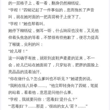
的一层格子上，看一看，翻身仍然糊纸锭。
“学程！”四铭记起了一件事似的，忽而拖长了声音
叫，就在她对面的一把高背椅子上坐下了。
“学程！”她也帮着叫。
她停下糊纸锭，侧耳一听，什么响应也没有，又见他
仰着头焦急的等着，不禁很有些抱歉了，便尽力提高
了喉咙，尖利的叫：
“絟儿呀！”
这一叫确乎有效，就听到皮鞋声橐橐的近来，不一
会，絟儿已站在她面前了，只穿短衣，肥胖的圆脸上
亮晶晶的流着油汗。
“你在做什么？怎么爹叫也不听见？”她谴责的说。
“我刚在练八卦拳……。”他立即转身向了四铭，笔挺
的站着，看着他，意思是问他什么事。
“学程，我就要问你：‘恶毒妇’是什么？”
“‘恶毒妇’？……那是，‘很凶的女人’罢？……”