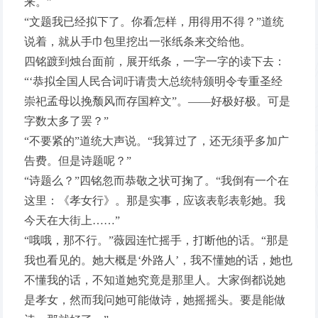
来。”
“文题我已经拟下了。你看怎样，用得用不得？”道统
说着，就从手巾包里挖出一张纸条来交给他。
四铭踱到烛台面前，展开纸条，一字一字的读下去：
“‘恭拟全国人民合词吁请贵大总统特颁明令专重圣经
崇祀孟母以挽颓风而存国粹文”。——好极好极。可是
字数太多了罢？”
“不要紧的”道统大声说。“我算过了，还无须乎多加广
告费。但是诗题呢？”
“诗题么？”四铭忽而恭敬之状可掬了。“我倒有一个在
这里：《孝女行》。那是实事，应该表彰表彰她。我
今天在大街上……”
“哦哦，那不行。”薇园连忙摇手，打断他的话。“那是
我也看见的。她大概是‘外路人’，我不懂她的话，她也
不懂我的话，不知道她究竟是那里人。大家倒都说她
是孝女，然而我问她可能做诗，她摇摇头。要是能做