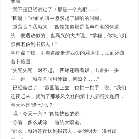
要脸！”
“我不是已经说过了？那是一个光棍……”
“四翁！”外面的暗中忽然起了极响的叫喊。
“道翁么？我就来！”四铭知道那是高声有名的何道
统，便遇赦似的，也高兴的大声说。“学程，你快点灯
照何老伯到书房去！”
学程点了烛，引着道统走进西边的厢房里，后面还跟
着卜薇园。
“失迎失迎，对不起。”四铭还嚼着饭，出来拱一拱
手，说。“就在舍间用便饭，何如？……”
“已经偏过了。”薇园迎上去，也拱一拱手，说。“我们
连夜赶来，就为了那移风文社的第十八届征文题目，
明天不是‘逢七’么？”
“哦！今天十六？”四铭恍然的说。
“你看，多么胡涂！”道统大嚷道。
“那么，就得连夜送到报馆去，要他明天一准登出