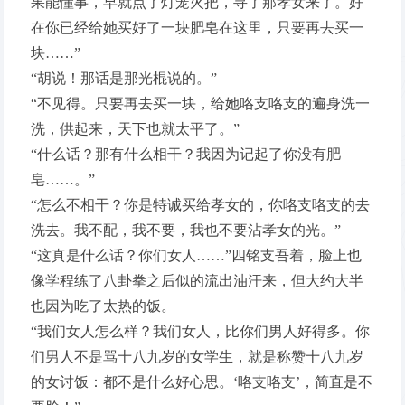
果能懂事，早就点了灯笼火把，寻了那孝女来了。好
在你已经给她买好了一块肥皂在这里，只要再去买一
块……”
“胡说！那话是那光棍说的。”
“不见得。只要再去买一块，给她咯支咯支的遍身洗一
洗，供起来，天下也就太平了。”
“什么话？那有什么相干？我因为记起了你没有肥
皂……。”
“怎么不相干？你是特诚买给孝女的，你咯支咯支的去
洗去。我不配，我不要，我也不要沾孝女的光。”
“这真是什么话？你们女人……”四铭支吾着，脸上也
像学程练了八卦拳之后似的流出油汗来，但大约大半
也因为吃了太热的饭。
“我们女人怎么样？我们女人，比你们男人好得多。你
们男人不是骂十八九岁的女学生，就是称赞十八九岁
的女讨饭：都不是什么好心思。‘咯支咯支’，简直是不