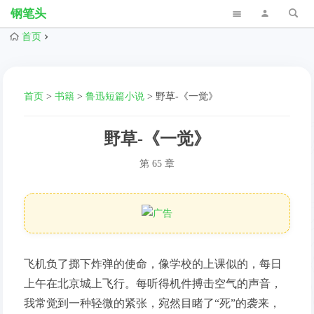
钢笔头
首页
首页
>
书籍
>
鲁迅短篇小说
>
野草-《一觉》
野草-《一觉》
第 65 章
飞机负了掷下炸弹的使命，像学校的上课似的，每日
上午在北京城上飞行。每听得机件搏击空气的声音，
我常觉到一种轻微的紧张，宛然目睹了“死”的袭来，