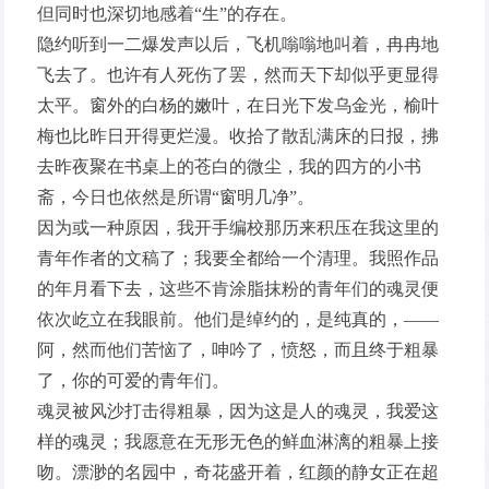
但同时也深切地感着“生”的存在。
隐约听到一二爆发声以后，飞机嗡嗡地叫着，冉冉地
飞去了。也许有人死伤了罢，然而天下却似乎更显得
太平。窗外的白杨的嫩叶，在日光下发乌金光，榆叶
梅也比昨日开得更烂漫。收拾了散乱满床的日报，拂
去昨夜聚在书桌上的苍白的微尘，我的四方的小书
斋，今日也依然是所谓“窗明几净”。
因为或一种原因，我开手编校那历来积压在我这里的
青年作者的文稿了；我要全都给一个清理。我照作品
的年月看下去，这些不肯涂脂抹粉的青年们的魂灵便
依次屹立在我眼前。他们是绰约的，是纯真的，——
阿，然而他们苦恼了，呻吟了，愤怒，而且终于粗暴
了，你的可爱的青年们。
魂灵被风沙打击得粗暴，因为这是人的魂灵，我爱这
样的魂灵；我愿意在无形无色的鲜血淋漓的粗暴上接
吻。漂渺的名园中，奇花盛开着，红颜的静女正在超