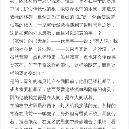
动，因此写出一篇小说来。但是，草木在旱干的沙漠
中间，拚命伸长他的根，吸取深地中的水泉，来造成
碧绿的林莽，自然是为了自己的“生”的，然而使疲劳
枯渴的旅人，一见就怡然觉得遇到了暂时息肩之所，
这是如何的可以感激，而且可以悲哀的事！？
《沉钟》的《无题》——代启事——说：“有人说：我
们的社会是一片沙漠。——如果当真是一片沙漠，这
虽然荒漠一点也还静肃，虽然寂寞一点也还会使你感
觉苍茫。何至于像这样的混沌，这样的阴沉，而且这
样的离奇变幻！”
是的，青年的魂灵屹立在我眼前，他们已经粗暴了，
或者将要粗暴了，然而我爱这些流血和隐痛的魂灵，
因为他使我觉得是在人间，是在人间活着。
在编校中夕阳居然西下，灯火给我接续的光。各样的
青春在眼前一一驰去了，身外但有昏黄环绕。我疲劳
着，捏着纸烟，在无名的思想中静静地合了眼睛，看