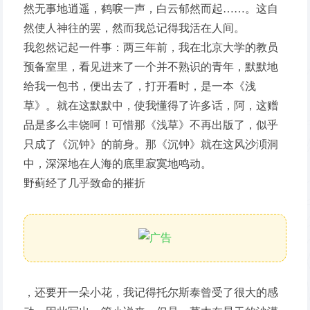
然无事地逍遥，鹤唳一声，白云郁然而起……。这自
然使人神往的罢，然而我总记得我活在人间。
我忽然记起一件事：两三年前，我在北京大学的教员
预备室里，看见进来了一个并不熟识的青年，默默地
给我一包书，便出去了，打开看时，是一本《浅
草》。就在这默默中，使我懂得了许多话，阿，这赠
品是多么丰饶呵！可惜那《浅草》不再出版了，似乎
只成了《沉钟》的前身。那《沉钟》就在这风沙澒洞
中，深深地在人海的底里寂寞地鸣动。
野蓟经了几乎致命的摧折
，还要开一朵小花，我记得托尔斯泰曾受了很大的感