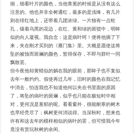
徊，细看叶片的颜色，当他青葱的时候是从没有这么
注意的。他也并非全树通红，最多的是浅绛，有几片
则在绯红地上，还带着几团浓绿。一片独有一点蛀
孔，镶着乌黑的花边，在红、黄和绿的斑驳中，明眸
似的向人凝视。我自念：这是病叶呵！便将他摘了下
来，夹在刚才买到的《雁门集》里。大概是愿使这将
坠的被蚀而斑斓的颜色，暂得保存，不即与群叶一同
飘散罢。
但今夜他却黄蜡似的躺在我的眼前，那眸子也不复似
去年一般灼灼。假使再过几年，旧时的颜色在我记忆
中消去，怕连我也不知道他何以夹在书里面的原因
了，将坠的病叶的斑斓，似乎也只能在极短时中相
对，更何况是葱郁的呢。看看窗外，很能耐寒的树木
也早经秃尽了；枫树更何消说得。当深秋时，想来也
许有和这去年的模样相似的病叶的罢，但可惜我今年
竟没有赏玩秋树的余闲。