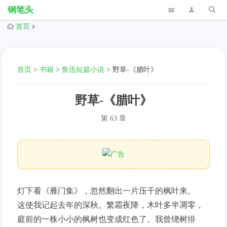
钢笔头
首页
首页
>
书籍
>
鲁迅短篇小说
>
野草-《腊叶》
野草-《腊叶》
第 63 章
灯下看《雁门集》，忽然翻出一片压干的枫叶来。
这使我记起去年的深秋。繁霜夜降，木叶多半凋零，
庭前的一株小小的枫树也变成红色了。我曾绕树徘