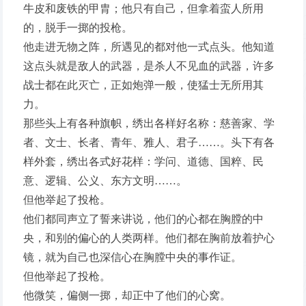
牛皮和废铁的甲胄；他只有自己，但拿着蛮人所用
的，脱手一掷的投枪。
他走进无物之阵，所遇见的都对他一式点头。他知道
这点头就是敌人的武器，是杀人不见血的武器，许多
战士都在此灭亡，正如炮弹一般，使猛士无所用其
力。
那些头上有各种旗帜，绣出各样好名称：慈善家、学
者、文士、长者、青年、雅人、君子……。头下有各
样外套，绣出各式好花样：学问、道德、国粹、民
意、逻辑、公义、东方文明……。
但他举起了投枪。
他们都同声立了誓来讲说，他们的心都在胸膛的中
央，和别的偏心的人类两样。他们都在胸前放着护心
镜，就为自己也深信心在胸膛中央的事作证。
但他举起了投枪。
他微笑，偏侧一掷，却正中了他们的心窝。