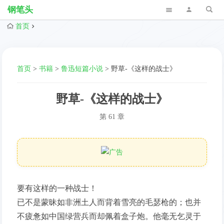
钢笔头
首页
首页
>
书籍
>
鲁迅短篇小说
>
野草-《这样的战士》
野草-《这样的战士》
第 61 章
要有这样的一种战士！
已不是蒙昧如非洲土人而背着雪亮的毛瑟枪的；也并
不疲惫如中国绿营兵而却佩着盒子炮。他毫无乞灵于