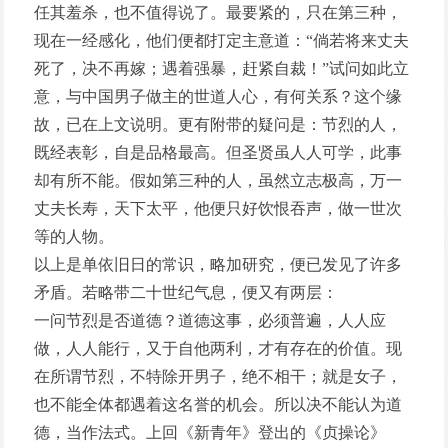
任其羞杀，也不值得说了。最要紧的，只在第三种，
现在一经感化，他们便都打定主意道：“倘若将来丈夫
死了，决不再嫁；遇着强暴，赶紧自裁！”试问如此立
意，与中国男子做主的世道人心，有何关系？这个缘
故，已在上文说明。更有附带的疑问是：节烈的人，
既经表彰，自是品格最高。但圣贤虽人人可学，此事
却有所不能。假如第三种的人，虽然立志极高，万一
丈夫长寿，天下太平，他便只好饮恨吞声，做一世次
等的人物。
以上是单依旧日的常识，略加研究，便已发见了许多
矛盾。若略带二十世纪气息，便又有两层：
一问节烈是否道德？道德这事，必须普遍，人人应
做，人人能行，又于自他两利，才有存在的价值。现
在所谓节烈，不特除开男子，绝不相干；就是女子，
也不能全体都遇着这名誉的机会。所以决不能认为道
德，当作法式。上回《新青年》登出的《贞操论》