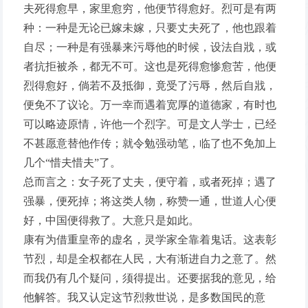
夫死得愈早，家里愈穷，他便节得愈好。烈可是有两
种：一种是无论已嫁未嫁，只要丈夫死了，他也跟着
自尽；一种是有强暴来污辱他的时候，设法自戕，或
者抗拒被杀，都无不可。这也是死得愈惨愈苦，他便
烈得愈好，倘若不及抵御，竟受了污辱，然后自戕，
便免不了议论。万一幸而遇着宽厚的道德家，有时也
可以略迹原情，许他一个烈字。可是文人学士，已经
不甚愿意替他作传；就令勉强动笔，临了也不免加上
几个“惜夫惜夫”了。
总而言之：女子死了丈夫，便守着，或者死掉；遇了
强暴，便死掉；将这类人物，称赞一通，世道人心便
好，中国便得救了。大意只是如此。
康有为借重皇帝的虚名，灵学家全靠着鬼话。这表彰
节烈，却是全权都在人民，大有渐进自力之意了。然
而我仍有几个疑问，须得提出。还要据我的意见，给
他解答。我又认定这节烈救世说，是多数国民的意