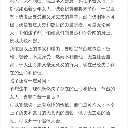
利人，又不利己。说是本人愿意，实在不合人情。所
以假如遇着少年女人，诚心祝赞他将来节烈，一定发
怒；或者还要受他父兄丈夫的尊拳。然而仍旧牢不可
破，便是被这历史和数目的力量挤着。可是无论何
人，都怕这节烈。怕他竟钉到自己和亲骨肉的身上。
所以我说不愿。
我依据以上的事实和理由，要断定节烈这事是：极
难，极苦，不愿身受，然而不利自他，无益社会国
家，于人生将来又毫无意义的行为，现在已经失了存
在的生命和价值。
临了还有一层疑问：
节烈这事，现代既然失了存在的生命和价值；节烈的
女人，岂非白苦一番么？
可以答他说：还有哀悼的价值。他们是可怜人；不幸
上了历史和数目的无意识的圈套，做了无主名的牺
牲。可以开一个追悼大会。