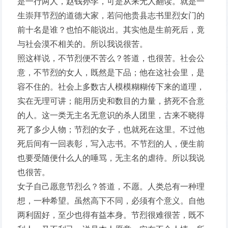
是一行两人，赵钱孙李，可是从来无人翻读。就是一
生崇拜节烈的道德大家，若问他贵县志书里烈女门的
前十名是谁？也怕不能说出。其实他是生前死后，竟
与社会漠不相关的。所以我说很苦。
照这样说，不节烈便不苦么？答道，也很苦。社会公
意，不节烈的女人，既然是下品；他在这社会里，是
容不住的。社会上多数古人模模糊糊传下来的道理，
实在无理可讲；能用历史和数目的力量，挤死不合意
的人。这一类无主名无意识的杀人团里，古来不晓得
死了多少人物；节烈的女子，也就死在这里。不过他
死后间有一回表彰，写入志书。不节烈的人，便生前
也要受随便什么人的唾骂，无主名的虐待。所以我说
也很苦。
女子自己愿意节烈么？答道，不愿。人类总有一种理
想，一种希望。虽然高下不同，必须有个意义。自他
两利固好，至少也得有益本身。节烈很难很苦，既不