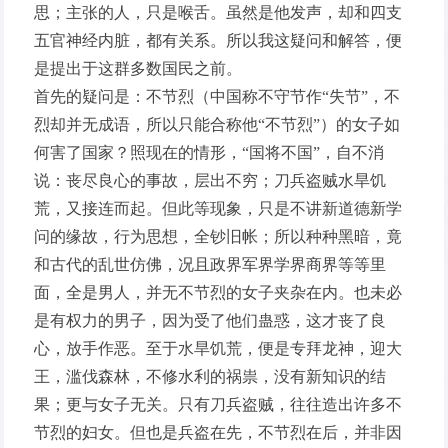
思；主张的人，只是喉舌。虽然是他发声，却和四支
五官神经内脏，都有关系。所以我这疑问和解答，便
是提出于这群多数国民之前。
首先的疑问是：不节烈（中国称不守节作“失节”，不
烈却并无成语，所以只能合称他“不节烈”）的女子如
何害了国家？照现在的情形，“国将不国”，自不消
说：丧尽良心的事故，层出不穷；刀兵盗贼水旱饥
荒，又接连而起。但此等现象，只是不讲新道德新学
问的缘故，行为思想，全钞旧帐；所以种种黑暗，竟
和古代的乱世仿佛，况且政界军界学界商界等等里
面，全是男人，并无不节烈的女子夹杂在内。也未必
是有权力的男子，因为受了他们蛊惑，这才丧了良
心，放手作恶。至于水旱饥荒，便是专拜龙神，迎大
王，滥伐森林，不修水利的祸祟，没有新知识的结
果；更与女子无关。只有刀兵盗贼，往往造出许多不
节烈的妇女。但也是兵盗在先，不节烈在后，并非因