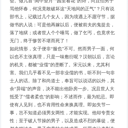
会。做几首“闺中望月”“园里看花”的诗，尚且怕男子
骂他怀春，何况竟敢破坏这“天地间的正气”？只有说
部书上，记载过几个女人，因为境遇上不愿守节，据
做书的人说：可是他再嫁以后，便被前夫的鬼捉去，
落了地狱；或者世人个个唾骂，做了乞丐，也竟求乞
无门，终于惨苦不堪而死了！
如此情形，女子便非“服也”不可。然而男子一面，何
以也不主张真理，只是一味敷衍呢？汉朝以后，言论
的机关，都被“业儒”的垄断了。宋元以来，尤其利
害。我们几乎看不见一部非业儒的书，听不到一句非
士人的话。除了和尚道士，奉旨可以说话的以外，其
余“异端”的声音，决不能出他卧房一步。况且世人大
抵受了“儒者柔也”的影响；不述而作，最为犯忌。即
使有人见到，也不肯用性命来换真理。即如失节一
事，岂不知道必须男女两性，才能实现。他却专责女
性；至于破人节操的男子，以及造成不烈的暴徒，便