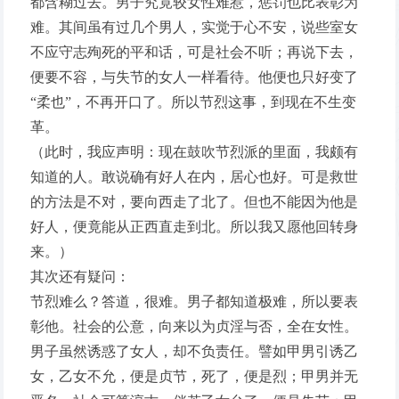
都含糊过去。男子究竟较女性难惹，惩罚也比表彰为
难。其间虽有过几个男人，实觉于心不安，说些室女
不应守志殉死的平和话，可是社会不听；再说下去，
便要不容，与失节的女人一样看待。他便也只好变了
“柔也”，不再开口了。所以节烈这事，到现在不生变
革。
（此时，我应声明：现在鼓吹节烈派的里面，我颇有
知道的人。敢说确有好人在内，居心也好。可是救世
的方法是不对，要向西走了北了。但也不能因为他是
好人，便竟能从正西直走到北。所以我又愿他回转身
来。）
其次还有疑问：
节烈难么？答道，很难。男子都知道极难，所以要表
彰他。社会的公意，向来以为贞淫与否，全在女性。
男子虽然诱惑了女人，却不负责任。譬如甲男引诱乙
女，乙女不允，便是贞节，死了，便是烈；甲男并无