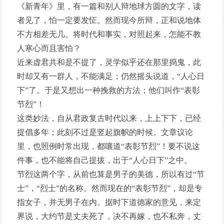
《新青年》里，有一篇和别人辩地球方圆的文字，读
者见了，怕一定要发怔。然而现今所辩，正和说地体
不方相差无几。将时代和事实，对照起来，怎能不教
人寒心而且害怕？
近来虚君共和是不提了，灵学似乎还在那里捣鬼，此
时却又有一群人，不能满足；仍然摇头说道，“人心日
下”了。于是又想出一种挽救的方法；他们叫作“表彰
节烈”！
这类妙法，自从君政复古时代以来，上上下下，已经
提倡多年；此刻不过是竖起旗帜的时候。文章议论
里，也照例时常出现，都嚷道“表彰节烈”！要不说这
件事，也不能将自己提拔，出于“人心日下”之中。
节烈这两个字，从前也算是男子的美德，所以有过“节
士”，“烈士”的名称。然而现在的“表彰节烈”，却是专
指女子，并无男子在内。据时下道德家的意见，来定
界说，大约节是丈夫死了，决不再嫁，也不私奔，丈