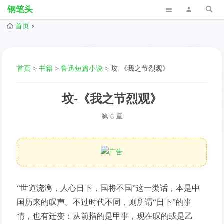
钢笔头
首页
首页
>
书籍
>
鲁迅短篇小说
>
坟-《我之节烈观》
坟-《我之节烈观》
第 6 章
“世道浇漓，人心日下，国将不国”这一类话，本是中
国历来的叹声。不过时代不同，则所谓“日下”的事
情，也有迁变：从前指的是甲事，现在叹的或是乙