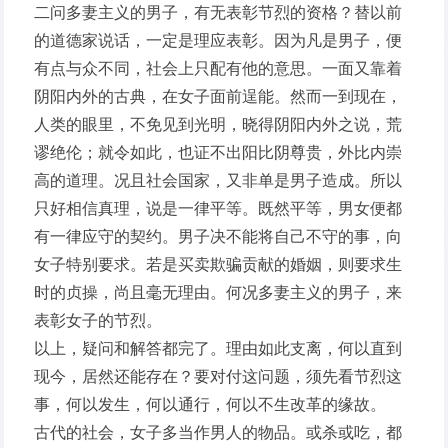
二问多妻主义的男子，有无表彰节烈的资格？替以前
的道德家说话，一定是理应表彰。因为凡是男子，便
有点与众不同，社会上只配有他的意思。一面又靠着
阴阳内外的古典，在女子面前逞能。然而一到现在，
人类的眼里，不免见到光明，晓得阴阳内外之说，荒
谬绝伦；就令如此，也证不出阳比阴尊贵，外比内崇
高的道理。况且社会国家，又非单是男子造成。所以
只好相信真理，说是一律平等。既然平等，男女便都
有一律应守的契约。男子决不能将自己不守的事，向
女子特别要求。若是买卖欺骗贡献的婚姻，则要求生
时的贞操，尚且毫无理由。何况多妻主义的男子，来
表彰女子的节烈。
以上，疑问和解答都完了。理由如此支离，何以直到
现今，居然还能存在？要对付这问题，须先看节烈这
事，何以发生，何以通行，何以不生改革的缘故。
古代的社会，女子多当作男人的物品。或杀或吃，都