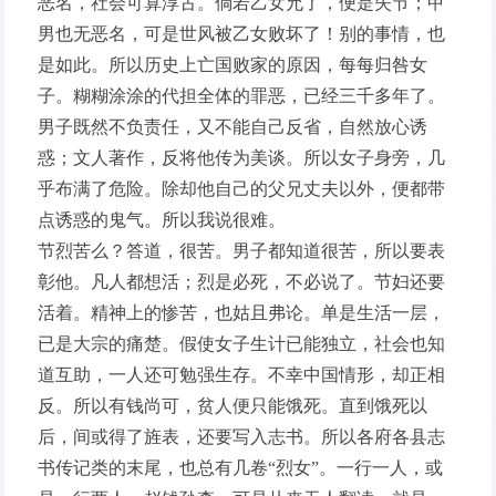
恶名，社会可算淳古。倘若乙女允了，便是失节；甲
男也无恶名，可是世风被乙女败坏了！别的事情，也
是如此。所以历史上亡国败家的原因，每每归咎女
子。糊糊涂涂的代担全体的罪恶，已经三千多年了。
男子既然不负责任，又不能自己反省，自然放心诱
惑；文人著作，反将他传为美谈。所以女子身旁，几
乎布满了危险。除却他自己的父兄丈夫以外，便都带
点诱惑的鬼气。所以我说很难。
节烈苦么？答道，很苦。男子都知道很苦，所以要表
彰他。凡人都想活；烈是必死，不必说了。节妇还要
活着。精神上的惨苦，也姑且弗论。单是生活一层，
已是大宗的痛楚。假使女子生计已能独立，社会也知
道互助，一人还可勉强生存。不幸中国情形，却正相
反。所以有钱尚可，贫人便只能饿死。直到饿死以
后，间或得了旌表，还要写入志书。所以各府各县志
书传记类的末尾，也总有几卷“烈女”。一行一人，或