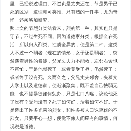
里，已经说过理由。不过贞是丈夫还在，节是男子已
死的区别，道理却可类推。只有烈的一件事，尤为奇
怪，还须略加研究。
照上文的节烈分类法看来，烈的第一种，其实也只是
守节，不过生死不同。因为道德家分类，根据全在死
活，所以归入烈类。性质全异的，便是第二种。这类
人不过一个弱者（现在的情形，女子还是弱者），突
然遇着男性的暴徒，父兄丈夫力不能救，左邻右舍也
不帮忙，于是他就死了；或者竟受了辱，仍然死了；
或者终于没有死。久而久之，父兄丈夫邻舍，夹着文
人学士以及道德家，便渐渐聚集，既不羞自己怯弱无
能，也不提暴徒如何惩办，只是七口八嘴，议论他死
了没有？受污没有？死了如何好，活着如何不好。于
是造出了许多光荣的烈女，和许多被人口诛笔伐的不
烈女。只要平心一想，便觉不像人间应有的事情，何
况说是道德。