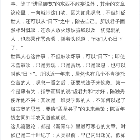
事。除了“进呈御览”的东西不敢妄说外，其余的文章
议论里，一向就带这口吻。因为如此叹息，不但针砭
世人，还可以从“日下”之中，除去自己。所以君子固
然相对慨叹，连杀人放火嫖妓骗钱以及一切鬼混的
人，也都乘作恶余暇，摇着头说道，“他们人心日下
了。”
世风人心这件事，不但鼓吹坏事，可以“日下”；即使
未曾鼓吹，只是旁观，只是赏玩，只是叹息，也可以
叫他“日下”。所以近一年来，居然也有几个不肯徒托
空言的人，叹息一番之后，还要想法子来挽救。第一
个是康有为，指手画脚的说“虚君共和”才好，陈独秀
便斥他不兴；其次是一班灵学派的人，不知何以起了
极古奥的思想，要请“孟圣矣乎”的鬼来画策；陈百年
钱玄同刘半农又道他胡说。
这几篇驳论，都是《新青年》里最可寒心的文章。时
候已是二十世纪了；人类眼前，早已闪出曙光。假如