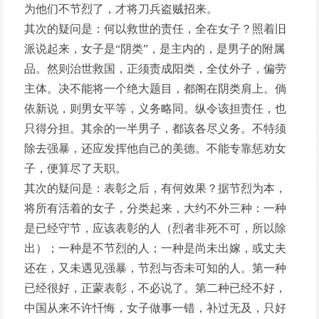
为他们不节烈了，才将刀兵盗贼招来。
其次的疑问是：何以救世的责任，全在女子？照着旧
派说起来，女子是“阴类”，是主内的，是男子的附属
品。然则治世救国，正须责成阳类，全仗外子，偏劳
主体。决不能将一个绝大题目，都阁在阴类肩上。倘
依新说，则男女平等，义务略同。纵令该担责任，也
只得分担。其余的一半男子，都该各尽义务。不特须
除去强暴，还应发挥他自己的美德。不能专靠惩劝女
子，便算尽了天职。
其次的疑问是：表彰之后，有何效果？据节烈为本，
将所有活着的女子，分类起来，大约不外三种：一种
是已经守节，应该表彰的人（烈者非死不可，所以除
出）；一种是不节烈的人；一种是尚未出嫁，或丈夫
还在，又未遇见强暴，节烈与否未可知的人。第一种
已经很好，正蒙表彰，不必说了。第二种已经不好，
中国从来不许忏悔，女子做事一错，补过无及，只好