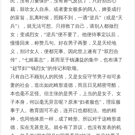
民，没有力量保护，没有勇气反抗了，只好别出心
裁，鼓吹女人自杀。或者妻女极多的阔人，婢妾成行
的富翁，乱离时候，照顾不到，一遇“逆兵”（或是“天
兵”），就无法可想。只得救了自己，请别人都做烈
女；变成烈女，“逆兵”便不要了。他便待事定以后，
慢慢回来，称赞几句。好在男子再娶，又是天经地
义，别讨女人，便都完事。因此世上遂有了“双烈合
传”，“七姬墓志”，甚而至于钱谦益的集中，也布满了
“赵节妇”“钱烈女”的传记和歌颂。
只有自己不顾别人的民情，又是女应守节男子却可多
妻的社会，造出如此畸形道德，而且日见精密苛酷，
本也毫不足怪。但主张的是男子，上当的是女子。女
子本身，何以毫无异言呢？原来“妇者服也”，理应服
事于人。教育固可不必，连开口也都犯法。他的精
神，也同他体质一样，成了畸形。所以对于这畸形道
德，实在无甚意见。就令有了异议，也没有发表的机