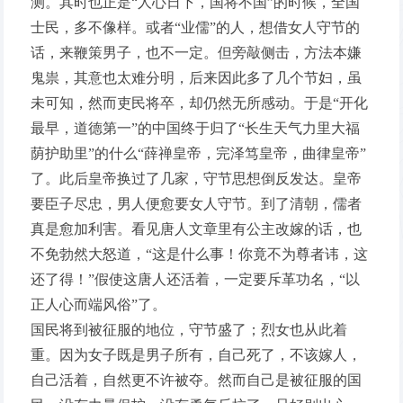
测。其时也正是“人心日下，国将不国”的时候，全国
士民，多不像样。或者“业儒”的人，想借女人守节的
话，来鞭策男子，也不一定。但旁敲侧击，方法本嫌
鬼祟，其意也太难分明，后来因此多了几个节妇，虽
未可知，然而吏民将卒，却仍然无所感动。于是“开化
最早，道德第一”的中国终于归了“长生天气力里大福
荫护助里”的什么“薛禅皇帝，完泽笃皇帝，曲律皇帝”
了。此后皇帝换过了几家，守节思想倒反发达。皇帝
要臣子尽忠，男人便愈要女人守节。到了清朝，儒者
真是愈加利害。看见唐人文章里有公主改嫁的话，也
不免勃然大怒道，“这是什么事！你竟不为尊者讳，这
还了得！”假使这唐人还活着，一定要斥革功名，“以
正人心而端风俗”了。
国民将到被征服的地位，守节盛了；烈女也从此着
重。因为女子既是男子所有，自己死了，不该嫁人，
自己活着，自然更不许被夺。然而自己是被征服的国