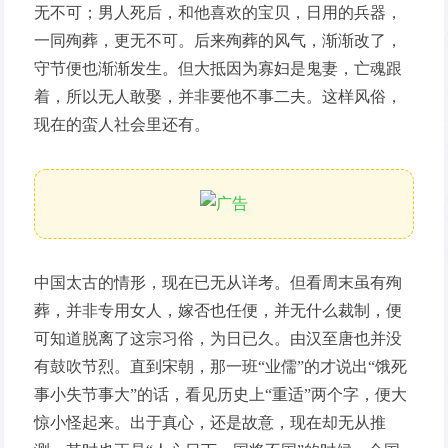
无不可；男人死后，和他喜欢的宝贝，日用的兵器，
一同殉葬，更无不可。后来殉葬的风气，渐渐改了，
守节便也渐渐发生。但大抵因为寡妇是鬼妻，亡魂跟
着，所以无人敢娶，并非要他不事二夫。这样风俗，
现在的蛮人社会里还有。
中国太古的情形，现在已无从详考。但看周末虽有殉
葬，并非专用女人，嫁否也任便，并无什么裁制，便
可知道脱离了这宗习俗，为日已久。由汉至唐也并没
有鼓吹节烈。直到宋朝，那一班“业儒”的才说出“饿死
事小失节事大”的话，看见历史上“重适”两个字，便大
惊小怪起来。出于真心，还是故意，现在却无从推