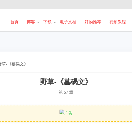
首页
博客
下载
电子文档
好物推荐
视频教程
野草-《墓碣文》
野草-《墓碣文》
第 57 章