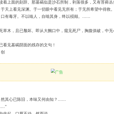
读着上面的刻辞。那墓碣似是沙石所制，剥落很多，又有苔藓丛
；于天上看见深渊。于一切眼中看见无所有；于无所希望中得救
，口有毒牙。不以啮人，自啮其身，终以殒颠。……
无草木，且已颓坏。即从大阙口中，窥见死尸，胸腹俱破，中无
已看见墓碣阴面的残存的文句！
。创
。然其心已陈旧，本味又何由知？……
…”
中坐起，口唇不动，然而说——