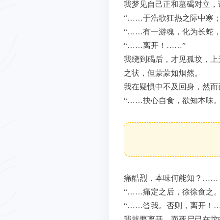
我梦见自己正和墓碣对立，
“……于浩歌狂热之际中寒
“……有一游魂，化为长蛇
“……离开！……”
我绕到碣后，才见孤坟，上
之状，但蒙蒙如烟然。
我在疑惧中不及回身，然而
“……抉心自食，欲知本味
痛酷烈，本味何能知？……
“……痛定之后，徐徐食之
“……答我。否则，离开！…
我就要离开。而死尸已在坟