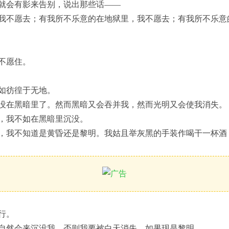
就会有影来告别，说出那些话——
我不愿去；有我所不乐意的在地狱里，我不愿去；有我所不乐意
不愿住。
如彷徨于无地。
没在黑暗里了。然而黑暗又会吞并我，然而光明又会使我消失。
，我不如在黑暗里沉没。
，我不知道是黄昏还是黎明。我姑且举灰黑的手装作喝干一杯酒
行。
自然会来沉没我，否则我要被白天消失，如果现是黎明。