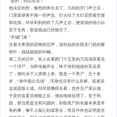
“是的，到山里去！”
他决定的想，惨然的奔出去了。几回的开门声之后，
门里面便再不闻一些声息。灯火结了大灯花照着空屋
和坑洞，毕毕剥剥的炸了几声之后，便渐渐的缩小以
至于无有，那是残油已经烧尽了。
“开城门来 ”
含着大希望的恐怖的悲声，游丝似的在西关门前的黎
明中，战战兢兢的叫喊。
第二天的日中，有人在离西门十五里的万流湖里看见
一个浮尸，当即传扬开去，终于传到地保的耳朵里
了，便叫乡下人捞将上来。那是一个男尸，五十多
岁，“身中面白无须”，浑身也没有什么衣裤。或者说
这就是陈士成。但邻居懒得去看，也并无尸亲认领，
于是经县委员相验之后，便由地保抬埋了。至于死
因，那当然是没有问题的，剥取死尸的衣服本来是常
有的事，够不上疑心到谋害去；而且仵作也证明是生