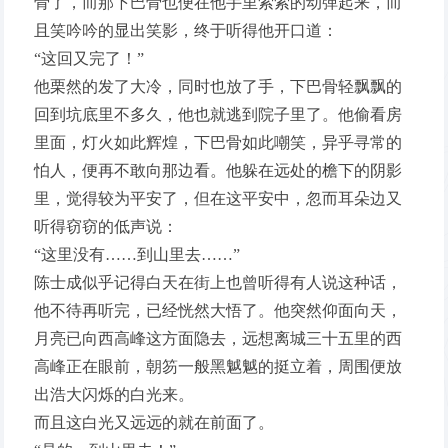
骨了，而那下巴骨也便在他手里索索的动弹起来，而
且笑吟吟的显出笑影，终于听得他开口道：
“这回又完了！”
他栗然的发了大冷，同时也放了手，下巴骨轻飘飘的
回到坑底里不多久，他也就逃到院子里了。他偷看房
里面，灯火如此辉煌，下巴骨如此嘲笑，异乎寻常的
怕人，便再不敢向那边看。他躲在远处的檐下的阴影
里，觉得较为平安了，但在这平安中，忽而耳朵边又
听得窃窃的低声说：
“这里没有……到山里去……”
陈士成似乎记得白天在街上也曾听得有人说这种话，
他不待再听完，已经恍然大悟了。他突然仰面向天，
月亮已向西高峰这方面隐去，远想离城三十五里的西
高峰正在眼前，朝笏一般黑魆魆的挺立着，周围便放
出浩大闪烁的白光来。
而且这白光又远远的就在前面了。