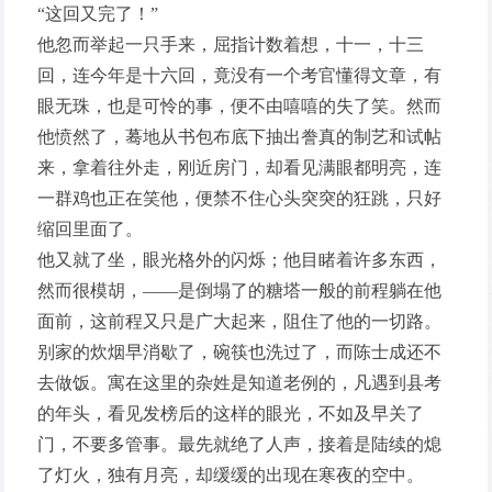
“这回又完了！”
他忽而举起一只手来，屈指计数着想，十一，十三
回，连今年是十六回，竟没有一个考官懂得文章，有
眼无珠，也是可怜的事，便不由嘻嘻的失了笑。然而
他愤然了，蓦地从书包布底下抽出誊真的制艺和试帖
来，拿着往外走，刚近房门，却看见满眼都明亮，连
一群鸡也正在笑他，便禁不住心头突突的狂跳，只好
缩回里面了。
他又就了坐，眼光格外的闪烁；他目睹着许多东西，
然而很模胡，——是倒塌了的糖塔一般的前程躺在他
面前，这前程又只是广大起来，阻住了他的一切路。
别家的炊烟早消歇了，碗筷也洗过了，而陈士成还不
去做饭。寓在这里的杂姓是知道老例的，凡遇到县考
的年头，看见发榜后的这样的眼光，不如及早关了
门，不要多管事。最先就绝了人声，接着是陆续的熄
了灯火，独有月亮，却缓缓的出现在寒夜的空中。