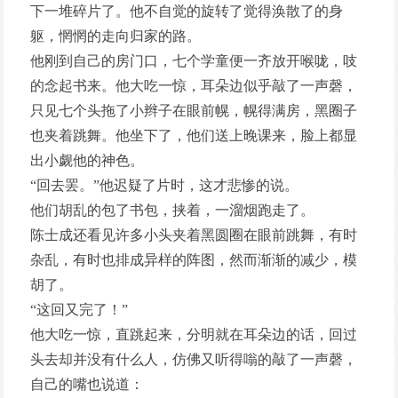
下一堆碎片了。他不自觉的旋转了觉得涣散了的身
躯，惘惘的走向归家的路。
他刚到自己的房门口，七个学童便一齐放开喉咙，吱
的念起书来。他大吃一惊，耳朵边似乎敲了一声磬，
只见七个头拖了小辫子在眼前幌，幌得满房，黑圈子
也夹着跳舞。他坐下了，他们送上晚课来，脸上都显
出小觑他的神色。
“回去罢。”他迟疑了片时，这才悲惨的说。
他们胡乱的包了书包，挟着，一溜烟跑走了。
陈士成还看见许多小头夹着黑圆圈在眼前跳舞，有时
杂乱，有时也排成异样的阵图，然而渐渐的减少，模
胡了。
“这回又完了！”
他大吃一惊，直跳起来，分明就在耳朵边的话，回过
头去却并没有什么人，仿佛又听得嗡的敲了一声磬，
自己的嘴也说道：