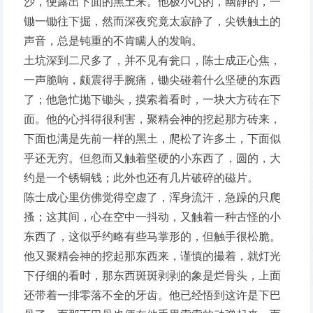
沙，便露出下面的黑土来。他极小心的，幽静的，一
锄一锄往下掘，然而深夜究竟太寂静了，尖铁触土的
声音，总是钝重的不肯瞒人的发响。
土坑深到二尺多了，并不见有瓮口，陈士成正心焦，
一声脆响，颇震得手腕痛，锄尖碰着什么坚硬的东西
了；他急忙抛下锄头，摸索着看时，一块大方砖在下
面。他的心抖得很利害，聚精会神的挖起那方砖来，
下面也满是先前一样的黑土，爬松了许多土，下面似
乎还无穷。但忽而又触着坚硬的小东西了，圆的，大
约是一个锈铜钱；此外也还有几片破碎的磁片。
陈士成心里仿佛觉得空虚了，浑身流汗，急躁的只爬
搔；这其间，心在空中一抖动，又触着一种古怪的小
东西了，这似乎约略有些马掌形的，但触手很松脆。
他又聚精会神的挖起那东西来，谨慎的撮着，就灯光
下仔细的看时，那东西斑斑剥剥的象是烂骨头，上面
还带着一排零落不全的牙齿。他已经悟到这许是下巴