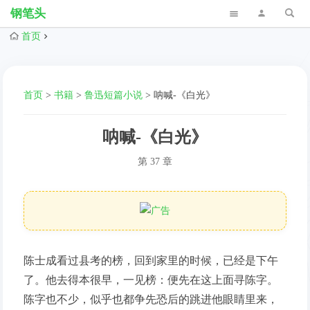
钢笔头
首页
首页
>
书籍
>
鲁迅短篇小说
>
呐喊-《白光》
呐喊-《白光》
第 37 章
陈士成看过县考的榜，回到家里的时候，已经是下午
了。他去得本很早，一见榜：便先在这上面寻陈字。
陈字也不少，似乎也都争先恐后的跳进他眼睛里来，