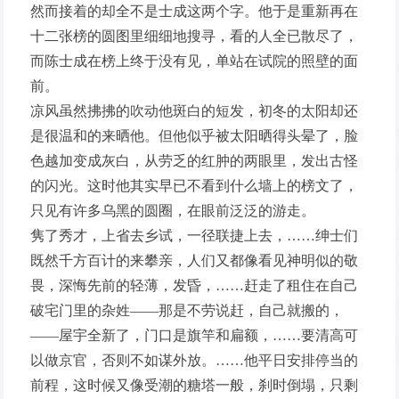
然而接着的却全不是士成这两个字。他于是重新再在
十二张榜的圆图里细细地搜寻，看的人全已散尽了，
而陈士成在榜上终于没有见，单站在试院的照壁的面
前。
凉风虽然拂拂的吹动他斑白的短发，初冬的太阳却还
是很温和的来晒他。但他似乎被太阳晒得头晕了，脸
色越加变成灰白，从劳乏的红肿的两眼里，发出古怪
的闪光。这时他其实早已不看到什么墙上的榜文了，
只见有许多乌黑的圆圈，在眼前泛泛的游走。
隽了秀才，上省去乡试，一径联捷上去，……绅士们
既然千方百计的来攀亲，人们又都像看见神明似的敬
畏，深悔先前的轻薄，发昏，……赶走了租住在自己
破宅门里的杂姓——那是不劳说赶，自己就搬的，
——屋宇全新了，门口是旗竿和扁额，……要清高可
以做京官，否则不如谋外放。……他平日安排停当的
前程，这时候又像受潮的糖塔一般，刹时倒塌，只剩