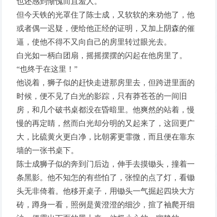
也还感到惭愧而且羞人。
但今天铁的光罩住了陈士成，又软软的来劝他了，他
或者偶一迟疑，便给他正经的证明，又加上阴森的催
逼，使他不得不又向自己的房里转过眼光去。
白光如一柄白团扇，摇摇摆摆的闪起在他房里了。
“也终于在这里！”
他说着，狮子似的赶快走进那房里去，但跨进里面的
时候，便不见了白光的影踪，只有莽苍苍的一间旧
房，和几个破书桌都没在昏暗里。他爽然的站着，慢
慢的再定睛，然而白光却分明的又起来了，这回更广
大，比硫黄火更白净，比朝雾更霏微，而且便在靠东
墙的一张书桌下。
陈士成狮子似的奔到门后边，伸手去摸锄头，撞着一
条黑影。他不知怎的有些怕了，张惶的点了灯，看锄
头无非倚着。他移开桌子，用锄头一气掘起四块大方
砖，蹲身一看，照例是黄澄澄的细沙，揎了袖爬开细