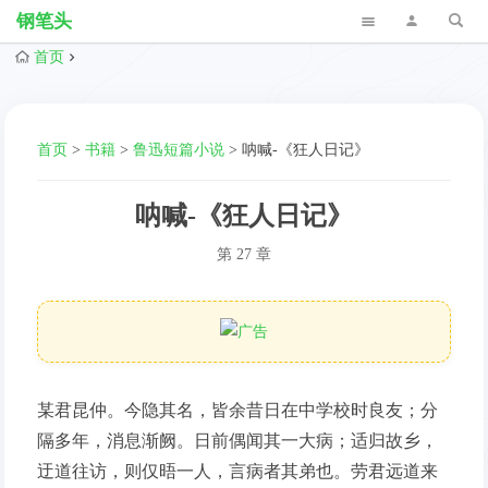
钢笔头
首页
首页
>
书籍
>
鲁迅短篇小说
>
呐喊-《狂人日记》
呐喊-《狂人日记》
第 27 章
某君昆仲。今隐其名，皆余昔日在中学校时良友；分
隔多年，消息渐阙。日前偶闻其一大病；适归故乡，
迂道往访，则仅晤一人，言病者其弟也。劳君远道来