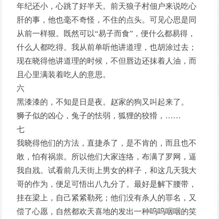
年纪还小，心跳了好半天。前天狼子村佃户来说吃心
肝的事，他也毫不奇怪，不住的点头。可见心思是同
从前一样狠。既然可以“易子而食”，便什么都易得，
什么人都吃得。我从前单听他讲道理，也胡涂过去；
现在晓得他讲道理的时候，不但唇边还抹着人油，而
且心里满装着吃人的意思。
六
黑漆漆的，不知是日是夜。赵家的狗又叫起来了。
狮子似的凶心，兔子的怯弱，狐狸的狡猾，……
七
我晓得他们的方法，直捷杀了，是不肯的，而且也不
敢，怕有祸祟。所以他们大家连络，布满了罗网，逼
我自戕。试看前几天街上男女的样子，和这几天我大
哥的作为，便足可悟出八九分了。最好是解下腰带，
挂在梁上，自己紧紧勒死；他们没有杀人的罪名，又
偿了心愿，自然都欢天喜地的发出一种呜呜咽咽的笑