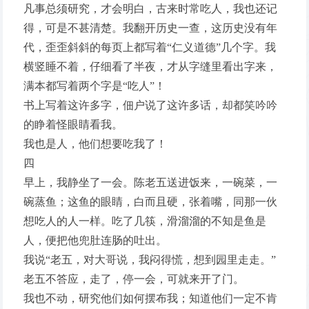
凡事总须研究，才会明白，古来时常吃人，我也还记
得，可是不甚清楚。我翻开历史一查，这历史没有年
代，歪歪斜斜的每页上都写着“仁义道德”几个字。我
横竖睡不着，仔细看了半夜，才从字缝里看出字来，
满本都写着两个字是“吃人”！
书上写着这许多字，佃户说了这许多话，却都笑吟吟
的睁着怪眼睛看我。
我也是人，他们想要吃我了！
四
早上，我静坐了一会。陈老五送进饭来，一碗菜，一
碗蒸鱼；这鱼的眼睛，白而且硬，张着嘴，同那一伙
想吃人的人一样。吃了几筷，滑溜溜的不知是鱼是
人，便把他兜肚连肠的吐出。
我说“老五，对大哥说，我闷得慌，想到园里走走。”
老五不答应，走了，停一会，可就来开了门。
我也不动，研究他们如何摆布我；知道他们一定不肯