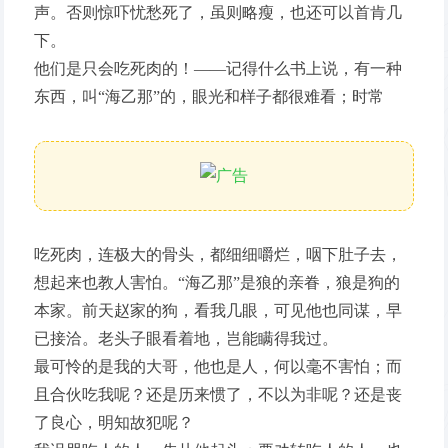
声。否则惊吓忧愁死了，虽则略瘦，也还可以首肯几
下。
他们是只会吃死肉的！——记得什么书上说，有一种
东西，叫“海乙那”的，眼光和样子都很难看；时常
吃死肉，连极大的骨头，都细细嚼烂，咽下肚子去，
想起来也教人害怕。“海乙那”是狼的亲眷，狼是狗的
本家。前天赵家的狗，看我几眼，可见他也同谋，早
已接洽。老头子眼看着地，岂能瞒得我过。
最可怜的是我的大哥，他也是人，何以毫不害怕；而
且合伙吃我呢？还是历来惯了，不以为非呢？还是丧
了良心，明知故犯呢？