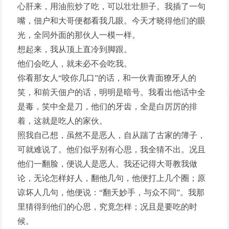
心肝来，用油煎炒了吃，可以壮壮胆子。我插了一句
嘴，佃户和大哥便都看我几眼。今天才晓得他们的眼
光，全同外面的那伙人一模一样。
想起来，我从顶上直冷到脚跟。
他们会吃人，就未必不会吃我。
你看那女人“咬你几口”的话，和一伙青面獠牙人的
笑，和前天佃户的话，明明是暗号。我看出他话中全
是毒，笑中全是刀，他们的牙齿，全是白厉厉的排
着，这就是吃人的家伙。
照我自己想，虽然不是恶人，自从踹了古家的簿子，
可就难说了。他们似乎别有心思，我全猜不出。况且
他们一翻脸，便说人是恶人。我还记得大哥教我做
论，无论怎样好人，翻他几句，他便打上几个圈；原
谅坏人几句，他便说：“翻天妙手，与众不同”。我那
里猜得到他们的心思，究竟怎样；况且是要吃的时
候。