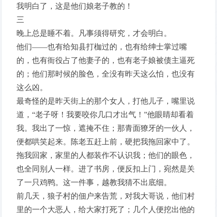
我明白了，这是他们娘老子教的！
三
晚上总是睡不着。凡事须得研究，才会明白。
他们——也有给知县打枷过的，也有给绅士掌过嘴
的，也有衙役占了他妻子的，也有老子娘被债主逼死
的；他们那时候的脸色，全没有昨天这么怕，也没有
这么凶。
最奇怪的是昨天街上的那个女人，打他儿子，嘴里说
道，“老子呀！我要咬你几口才出气！”他眼睛却看着
我。我出了一惊，遮掩不住；那青面獠牙的一伙人，
便都哄笑起来。陈老五赶上前，硬把我拖回家中了。
拖我回家，家里的人都装作不认识我；他们的眼色，
也全同别人一样。进了书房，便反扣上门，宛然是关
了一只鸡鸭。这一件事，越教我猜不出底细。
前几天，狼子村的佃户来告荒，对我大哥说，他们村
里的一个大恶人，给大家打死了；几个人便挖出他的