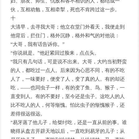
妇、朋友、师生、仇敌和各不相识的人，都结成一
伙，互相劝勉，互相牵掣，死也不肯跨过这一步。
十
大清早，去寻我大哥；他立在堂门外看天，我便走到
他背后，拦住门，格外沉静，格外和气的对他说：
“大哥，我有话告诉你。”
“你说就是。”他赶紧回过脸来，点点头。
“我只有几句话，可是说不出来。大哥，大约当初野蛮
的人，都吃过一点人。后来因为心思不同，有的不吃
人了，一味要好，便变了人，变了真的人。有的却还
吃，——也同虫子一样，有的变了鱼、鸟、猴子，一
直变到人。有的不要好，至今还是虫子。这吃人的人
比不吃人的人，何等惭愧。怕比虫子的惭愧猴子，还
差得很远很远。
“易牙蒸了他儿子，给桀纣吃，还是一直从前的事。谁
晓得从盘古开辟天地以后，一直吃到易牙的儿子；从