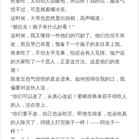
然要吃，又怕别人说破他，所以听了我的话，越发气
愤不过，可是抿着嘴冷笑。
这时候，大哥也忽然显出凶相，高声喝道：
“都出去！疯子有什么好看！”
这时候，我又懂得一件他们的巧妙了。他们岂但不肯
改，而且早已布置；预备下一个疯子的名目罩上我。
将来吃了，不但太平无事，怕还会有人见情。佃户说
的大家吃了一个恶人，正是这方法。这是他们的老
谱！
陈老五也气愤愤的直走进来。如何按得住我的口，我
偏要对这伙人说，
“你们可以改了，从真心改起！要晓得将来容不得吃人
的人，活在世上。
“你们要不改，自己也会吃尽。即使生得多，也会给真
的人除灭了，同猎人打完狼子一样！——同虫子一
样！”