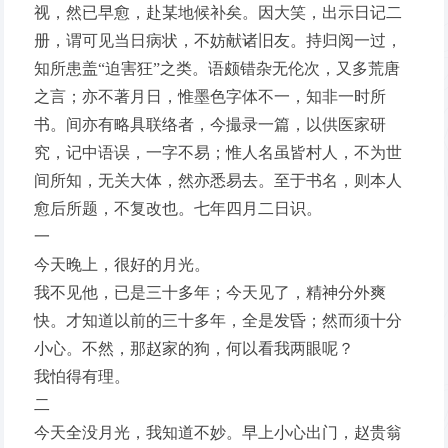
视，然已早愈，赴某地候补矣。因大笑，出示日记二
册，谓可见当日病状，不妨献诸旧友。持归阅一过，
知所患盖“迫害狂”之类。语颇错杂无伦次，又多荒唐
之言；亦不著月日，惟墨色字体不一，知非一时所
书。间亦有略具联络者，今撮录一篇，以供医家研
究，记中语误，一字不易；惟人名虽皆村人，不为世
间所知，无关大体，然亦悉易去。至于书名，则本人
愈后所题，不复改也。七年四月二日识。
一
今天晚上，很好的月光。
我不见他，已是三十多年；今天见了，精神分外爽
快。才知道以前的三十多年，全是发昏；然而须十分
小心。不然，那赵家的狗，何以看我两眼呢？
我怕得有理。
二
今天全没月光，我知道不妙。早上小心出门，赵贵翁