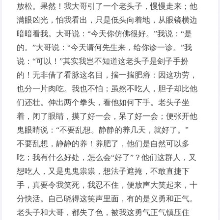
放松。果然！我大哥引了一个老头子，慢慢走来；他
满眼凶光，怕我看出，只是低头向着地，从眼镜横边
暗暗看我。大哥说：“今天你仿佛很好。”我说：“是
的。”大哥说：“今天请何先生来，给你诊一诊。”我
说：“可以！”其实我岂不知道这老头子是刽子手扮
的！无非借了看脉这名目，揣一揣肥瘠：因这功劳，
也分一片肉吃。我也不怕；虽然不吃人，胆子却比他
们还壮。伸出两个拳头，看他如何下手。老头子坐
着，闭了眼睛，摸了好一会，呆了好一会；便张开他
鬼眼睛说：“不要乱想。静静的养几天，就好了。”
不要乱想，静静的养！养肥了，他们是自然可以多
吃；我有什么好处，怎么会“好了”？他们这群人，又
想吃人，又是鬼鬼祟祟，想法子遮掩，不敢直捷下
手，真要令我笑死，我忍不住，便放声大笑起来，十
分快活。自己晓得这笑声里面，有的是义勇和正气。
老头子和大哥，都失了色，被我这勇气正气镇压住