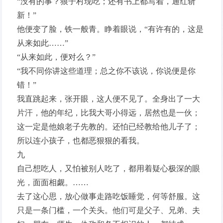
“没有的事？狼子村现吃；还有书上都写着，通红斩
新！”
他便变了脸，铁一般青。睁着眼说，“有许有的，这是
从来如此……”
“从来如此，便对么？”
“我不同你讲这些道理；总之你不该说，你说便是你
错！”
我直跳起来，张开眼，这人便不见了。全身出了一大
片汗，他的年纪，比我大哥小得远，居然也是一伙；
这一定是他娘老子先教的。还怕已经教给他儿子了；
所以连小孩子，也都恶狠狠的看我。
九
自己想吃人，又怕被别人吃了，都用着疑心极深的眼
光，面面相觑。……
去了这心思，放心做事走路吃饭睡觉，何等舒服。这
只是一条门槛，一个关头。他们可是父子、兄弟、夫