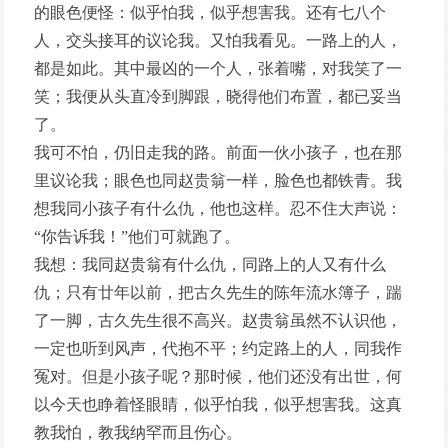
的眼色便怪：似乎怕我，似乎想害我。还有七八个
人，交头接耳的议论我。又怕我看见。一路上的人，
都是如此。其中最凶的一个人，张着嘴，对我笑了一
笑；我便从头直冷到脚跟，晓得他们布置，都已妥当
了。
我可不怕，仍旧走我的路。前面一伙小孩子，也在那
里议论我；眼色也同赵贵翁一样，脸色也都铁青。我
想我同小孩子有什么仇，他也这样。忍不住大声说：
“你告诉我！”他们可就跑了。
我想：我同赵贵翁有什么仇，同路上的人又有什么
仇；只有廿年以前，把古久先生的陈年流水簿子，踹
了一脚，古久先生很不高兴。赵贵翁虽然不认识他，
一定也听到风声，代抱不平；约定路上的人，同我作
冤对。但是小孩子呢？那时候，他们还没有出世，何
以今天也睁着怪眼睛，似乎怕我，似乎想害我。这真
教我怕，教我纳罕而且伤心。