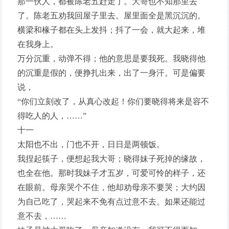
那一伙人，都被陈老五赶走了。大哥也不知那里去
了。陈老五劝我回屋子里去。屋里面全是黑沉沉的。
横梁和椽子都在头上发抖；抖了一会，就大起来，堆
在我身上。
万分沉重，动弹不得；他的意思是要我死。我晓得他
的沉重是假的，便挣扎出来，出了一身汗。可是偏要
说，
“你们立刻改了，从真心改起！你们要晓得将来是容不
得吃人的人，……”
十一
太阳也不出，门也不开，日日是两顿饭。
我捏起筷子，便想起我大哥；晓得妹子死掉的缘故，
也全在他。那时我妹子才五岁，可爱可怜的样子，还
在眼前。母亲哭个不住，他却劝母亲不要哭；大约因
为自己吃了，哭起来不免有点过意不去。如果还能过
意不去，……