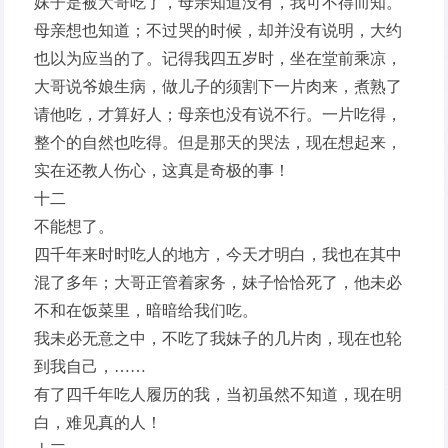
妹子是被大哥吃了，母亲知道没有，我可不得而知。
母亲想也知道；不过哭的时候，却并没有说明，大约
也以为应当的了。记得我四五岁时，坐在堂前乘凉，
大哥说爷娘生病，做儿子的须割下一片肉来，煮熟了
请他吃，才算好人；母亲也没有说不行。一片吃得，
整个的自然也吃得。但是那天的哭法，现在想起来，
实在还教人伤心，这真是奇极的事！
十二
不能想了。
四千年来时时吃人的地方，今天才明白，我也在其中
混了多年；大哥正管着家务，妹子恰恰死了，他未必
不和在饭菜里，暗暗给我们吃。
我未必无意之中，不吃了我妹子的几片肉，现在也轮
到我自己，……
有了四千年吃人履历的我，当初虽然不知道，现在明
白，难见真的人！