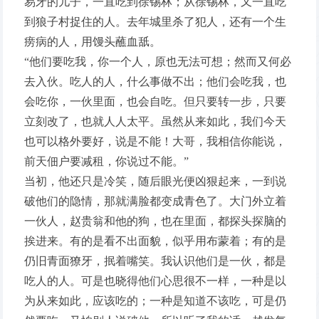
易牙的儿子，一直吃到徐锡林；从徐锡林，又一直吃
到狼子村捉住的人。去年城里杀了犯人，还有一个生
痨病的人，用馒头蘸血舐。
“他们要吃我，你一个人，原也无法可想；然而又何必
去入伙。吃人的人，什么事做不出；他们会吃我，也
会吃你，一伙里面，也会自吃。但只要转一步，只要
立刻改了，也就人人太平。虽然从来如此，我们今天
也可以格外要好，说是不能！大哥，我相信你能说，
前天佃户要减租，你说过不能。”
当初，他还只是冷笑，随后眼光便凶狠起来，一到说
破他们的隐情，那就满脸都变成青色了。大门外立着
一伙人，赵贵翁和他的狗，也在里面，都探头探脑的
挨进来。有的是看不出面貌，似乎用布蒙着；有的是
仍旧青面獠牙，抿着嘴笑。我认识他们是一伙，都是
吃人的人。可是也晓得他们心思很不一样，一种是以
为从来如此，应该吃的；一种是知道不该吃，可是仍