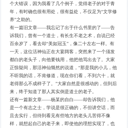
个大错误，因为我看了几个例子，觉得老子的对于青
年，有时确也很有用处，很有益处，不仅足为“文学修
养”之助的。
有一篇旧文章——我忘记了出于什么书里的了——告
诉我们，曾有一个道士，有长生不老之术，自说已经
百余岁了，看去却“美如冠玉”，像二十左右一样。有
一天，这位活神仙正在大宴阔客，突然来了一个须发
都白的老头子，向他要钱用，他把他骂出去了。大家
正惊疑间，那活神仙慨然的说道，“那是我的小儿，他
不听我的话，不肯修道，现在你们看，不到六十，就
老得那么不成样子了。”大家自然是很感动的，但到后
来，终于知道了那人其实倒是道士的老子。
还有一篇新文章——杨某的自白——却告诉我们，他
是一个有志之士，学说是很正确的，不但讲空话，而
且去实行，但待到看见有些地方的老头儿苦得不像
样，就想起自己的老子来，即使他的理想实现了，也