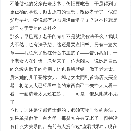
不能使他的父亲做老太爷，仍旧要吃苦。于是得到了
更正确的学说，抛去原有的理想，改做孝子了。假使
父母早死，学说那有这么圆满而堂皇呢？这不也就是
老子对于青年的益处么？
那么，早已死了老子的青年不是就没有法子么？我以
为不然，也有法子想。这还是要查旧书。另有一篇文
章——我也忘了出在什么书里的了——告诉我们，一
个老女人在讨饭，忽然来了一位大阔人，说她是自己
的久经失散了的母亲，她也将错就错，做了老太太。
后来她的儿子要嫁女儿，和老太太同到首饰店去买金
器，将老太太已经看中意的东西自己带去给太太看一
看，一面请老太太还在拣，——可是，他从此就不见
了。
不过，这还是学那道士似的，必须实物时候的办法，
如果单是做做自白之类，那是实在有无老子，倒并没
有什么大关系的。先前有人提倡过“虚君共和”，现在