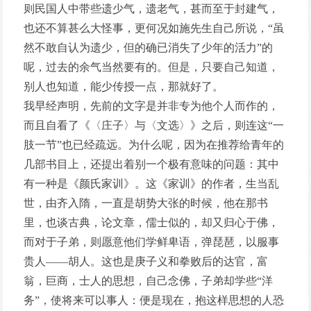
则民国人中带些遗少气，遗老气，甚而至于封建气，
也还不算甚么大怪事，更何况如施先生自己所说，“虽
然不敢自认为遗少，但的确已消失了少年的活力”的
呢，过去的余气当然要有的。但是，只要自己知道，
别人也知道，能少传授一点，那就好了。
我早经声明，先前的文字是并非专为他个人而作的，
而且自看了《〈庄子〉与〈文选〉》之后，则连这“一
肢一节”也已经疏远。为什么呢，因为在推荐给青年的
几部书目上，还提出着别一个极有意味的问题：其中
有一种是《颜氏家训》。这《家训》的作者，生当乱
世，由齐入隋，一直是胡势大张的时候，他在那书
里，也谈古典，论文章，儒士似的，却又归心于佛，
而对于子弟，则愿意他们学鲜卑语，弹琵琶，以服事
贵人——胡人。这也是庚子义和拳败后的达官，富
翁，巨商，士人的思想，自己念佛，子弟却学些“洋
务”，使将来可以事人：便是现在，抱这样思想的人恐