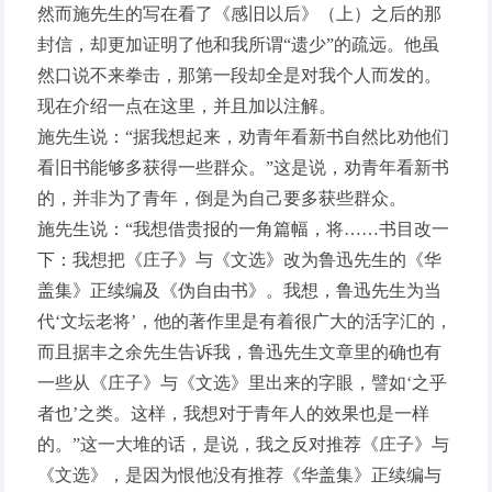
然而施先生的写在看了《感旧以后》（上）之后的那
封信，却更加证明了他和我所谓“遗少”的疏远。他虽
然口说不来拳击，那第一段却全是对我个人而发的。
现在介绍一点在这里，并且加以注解。
施先生说：“据我想起来，劝青年看新书自然比劝他们
看旧书能够多获得一些群众。”这是说，劝青年看新书
的，并非为了青年，倒是为自己要多获些群众。
施先生说：“我想借贵报的一角篇幅，将……书目改一
下：我想把《庄子》与《文选》改为鲁迅先生的《华
盖集》正续编及《伪自由书》。我想，鲁迅先生为当
代‘文坛老将’，他的著作里是有着很广大的活字汇的，
而且据丰之余先生告诉我，鲁迅先生文章里的确也有
一些从《庄子》与《文选》里出来的字眼，譬如‘之乎
者也’之类。这样，我想对于青年人的效果也是一样
的。”这一大堆的话，是说，我之反对推荐《庄子》与
《文选》，是因为恨他没有推荐《华盖集》正续编与