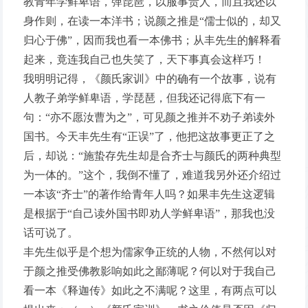
教青年学鲜卑语，弹琵琶，以服事贵人，而且我还以
身作则，在读一本洋书；说颜之推是“儒士似的，却又
归心于佛”，因而我也看一本佛书；从丰先生的解释看
起来，竟连我自己也失笑了，天下事真会这样巧！
我明明记得，《颜氏家训》中的确有一个故事，说有
人教子弟学鲜卑语，学琵琶，但我还记得底下有一
句：“亦不愿汝曹为之”，可见颜之推并不劝子弟读外
国书。今天丰先生有“正误”了，他把这故事更正了之
后，却说：“施蛰存先生却是合齐士与颜氏的两种典型
为一体的。”这个，我倒不懂了，难道我另外还介绍过
一本该“齐士”的著作给青年人吗？如果丰先生这逻辑
是根据于“自己读外国书即劝人学鲜卑语”，那我也没
话可说了。
丰先生似乎是个想为儒家争正统的人物，不然何以对
于颜之推受佛教影响如此之鄙薄呢？何以对于我自己
看一本《释迦传》如此之不满呢？这里，有两点可以