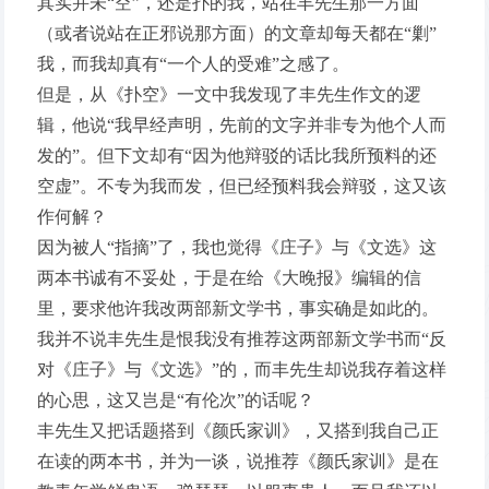
其实并未“空”，还是扑的我，站在丰先生那一方面
（或者说站在正邪说那方面）的文章却每天都在“剿”
我，而我却真有“一个人的受难”之感了。
但是，从《扑空》一文中我发现了丰先生作文的逻
辑，他说“我早经声明，先前的文字并非专为他个人而
发的”。但下文却有“因为他辩驳的话比我所预料的还
空虚”。不专为我而发，但已经预料我会辩驳，这又该
作何解？
因为被人“指摘”了，我也觉得《庄子》与《文选》这
两本书诚有不妥处，于是在给《大晚报》编辑的信
里，要求他许我改两部新文学书，事实确是如此的。
我并不说丰先生是恨我没有推荐这两部新文学书而“反
对《庄子》与《文选》”的，而丰先生却说我存着这样
的心思，这又岂是“有伦次”的话呢？
丰先生又把话题搭到《颜氏家训》，又搭到我自己正
在读的两本书，并为一谈，说推荐《颜氏家训》是在