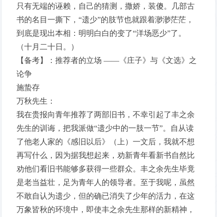
只有无端的诬赖，自己的猜测，撒娇，装傻。几部古
书的名目一撕下，“遗少”的肢节也就跟着渺渺茫茫，
到底是现出本相：明明白白的变了“洋场恶少”了。
（十月二十日。）
【备考】：推荐者的立场 ——《庄子》与《文选》之
论争
施蛰存
万秋先生：
我在贵报向青年推荐了两部旧书，不幸引起了丰之余
先生的训诲，把我派做“遗少中的一肢一节”。自从读
了他老人家的《感旧以后》（上）一文后，我就不想
再写什么，因为据我想起来，劝新青年看新书自然比
劝他们看旧书能够多获得一些群众。丰之余先生毕竟
是老当益壮，足为青年人的领导者。至于我呢，虽然
不敢自认为遗少，但的确已消失了少年的活力，在这
万象皆秋的环境中，即使丰之余先生那样的新精神，