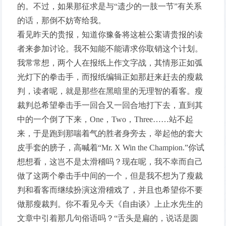
的。不过，如果那征求是与“遗少的一肢一节”有关系
的话，那倒不妨寄给我。
看见昨天的贵报，知道你豫备将这桩公案请贵报的读
者来参加讨论。我不知能不能请求你取销这个计划。
我常常想，两个人在报纸上作文字战，其情形正如弧
光灯下的拳击手，而报纸编辑正如那赶来赶去的瘦裁
判，读者呢，就是那些在黑暗里的无理智的看客。瘦
裁判总希望拳击手一回合又一回合地打下去，直到其
中的一个倒了下来，One，Two，Three……站不起
来，于是跑到那喘着气的胜者身旁去，举起他的套大
皮手套的膀子，高喊着“Mr. X Win the Champion.”你试
想想看，这岂不是太滑稽吗？现在呢，我不幸而自己
做了这两个拳击手中间的一个，但是我不想为了瘦裁
判和看客而继续扮演这滑稽戏了，并且也希望你不要
做那瘦裁判。你不看见今天《自由谈》上止水先生的
文章中引着那几句俗语吗？“舌头是扁的，说话是圆