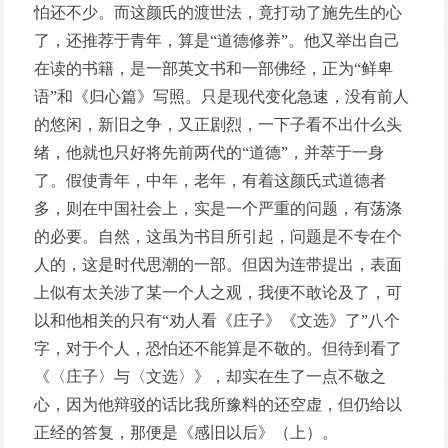
怕还不少。而这颜氏的渡世法，竟打动了施先生的心
了，还推荐于青年，算是“道德修养”。他又举出自己
在读的书籍，是一部英文书和一部佛经，正为“鲜卑
语”和《归心篇》写照。只是现代变化急速，没有前人
的悠闲，新旧之争，又正剧烈，一下子看不出什么头
绪，他就也只好将先前两代的“道德”，并萃于一身
了。假使青年，中年，老年，有着这颜氏式道德者
多，则在中国社会上，实是一个严重的问题，有荡涤
的必要。自然，这虽为书目所引起，问题是不专在个
人的，这是时代思潮的一部。但因为连带提出，表面
上似有太关涉了某一个人之观，我便不敢论及了，可
以和他相关的只有“劝人看《庄子》《文选》了”八个
字，对于个人，恐怕还不能算是不敬的。但待到看了
《〈庄子〉与〈文选〉》，却实在生了一点不敬之
心，因为他辩驳的话比我所豫料的还空虚，但仍给以
正经的答复，那便是《感旧以后》（上）。