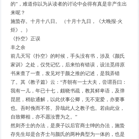
的”，难道你以为从读者的讨论中会得有真是非产生出
来呢？
施蛰存。十月十八日。 （十月十九日，《大晚报·火
炬》。）
《扑空》正误
丰之余
前几天写《扑空》的时候，手头没有书，涉及《颜氏
家训》之处，仅凭记忆，后来怕有错误，设法觅得原
书来查了一查，发见对于颜之推的记述，是我弄错
了。其《教子篇》云：“齐朝有一士大夫，尝谓吾曰：
我有一儿，年已十七，颇晓书疏，教其鲜卑语，及弹
琵琶，稍欲通解，以此伏事公卿，无不宠爱，亦要事
也。吾时俛而不答。异哉此人之教子也。若由此业，
自致卿相，亦不愿汝曹为之。”
然则齐士的办法，是庚子以后官商士绅的办法，施蛰
存先生却是合齐士与颜氏的两种典型为一体的，也是