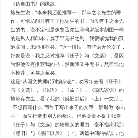
《伪自由书》的缘故。
施先生说：“本来我还想推荐一二部丰之余先生的著
作，可惜坊间只有丰子恺先生的书，而没有丰之余先
生的书，说不定他是像鲁迅先生印珂罗版木刻图一样
的是私人精印本，属于罕见书之列，我很惭愧我的孤
陋寡闻，未能推荐矣。”这一段话，有些语无伦次了，
好象是说：我之反对推荐《庄子》与《文选》，是因
为恨他没有推荐我的书，然而我又并无书，然而恨他
不推荐，可笑之至矣。
这是“从国文教师转到编杂志”，劝青年去看《庄子》
与《文选》，《论语》，《孟子》，《颜氏家训》的
施蛰存先生，看了我的《感旧以后》（上）一文后，
“不想再写什么”而终于写出来了的文章，辞退做“拳击
手”，而先行拳击别人的拳法。但他竟毫不提主张看
《庄子》与《文选》的较坚实的理由，毫不指出我那
《感旧》与《感旧以后》（上）两篇中间的错误，他