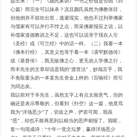
提出来：（一）《颜氏家训》一书之价值是否因《归
心篇》而完全可以抹杀？况且颜氏虽然为佛教张目，
但他倒并不鼓吹出世，逃避现实，他也不过列举佛家
与儒家有可以并行不悖之点，而采佛家报应之说，以
补儒家道德教训之不足，这也可以说等于现在人引
《圣经》或《可兰经》中的话一样。（二）我看一本
《佛本行经》，其意义也等于看一本《谟罕默德传》
或《基督传》，既无皈佛之心，更无劝人学佛之行，
而丰先生的文章却说是我的“渡世法”，妙哉言乎，我
不免取案头的一本某先生舍金上梓的《百喻经》而引
为同志矣。
我以前对于丰先生，虽然文字上有点太闹意气，但的
确还是表示尊敬的，但看到《扑空》这一篇，他竟骂
我为“洋场恶少”了，切齿之声，俨若可闻，我虽
“恶”，却也不敢再恶到以相当的恶声相报了。我呢，
套一句现成诗：“十年一觉文坛梦，赢得洋场恶少