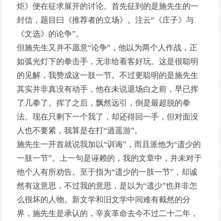
炬》便在征求展开的讨论。首先征到的是施先生的一
封信，题目曰《推荐者的立场》。注云“《庄子》与
《文选》的论争”。
但施先生又并不愿意“论争”，他以为两个人作战，正
如弧光灯下的拳击手，无非给看客好玩。这是很聪明
的见解，我赞成这一肢一节。不过更聪明的是施先生
其实并非真没有动手，他在未说退场白之前，早已挥
了几拳了。挥了之后，飘然远引，倒是最超脱的拳
法。现在只剩下一个我了，却还得回一手，但对面没
人也不要紧，我算是在打“逍遥游”。
施先生一开首就说我加以“训诲”，而且派他为“遗少的
一肢一节”。上一句是诬赖的，我的文章中，并未对于
他个人有所劝告。至于指为“遗少的一肢一节”，却诚
然有这意思，不过我的意思，是以为“遗少”也并非怎
么很坏的人物。新文学和旧文学中间难有截然的分
界，施先生是承认的，辛亥革命去今不过二十二年，