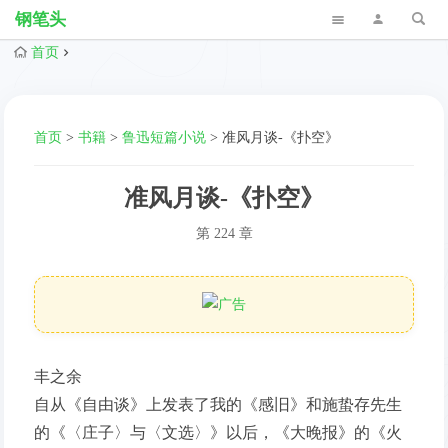
钢笔头
首页
首页
>
书籍
>
鲁迅短篇小说
>
准风月谈-《扑空》
准风月谈-《扑空》
第 224 章
丰之余
自从《自由谈》上发表了我的《感旧》和施蛰存先生
的《〈庄子〉与〈文选〉》以后，《大晚报》的《火