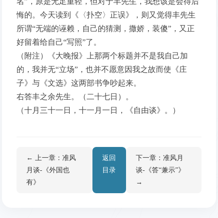
名”，原是无足重轻，但对于丰先生，我想该是会得后
悔的。今天读到《〈扑空〉正误》，则又觉得丰先生
所谓“无端的诬赖，自己的猜测，撒娇，装傻”，又正
好留着给自己“写照”了。
（附注）《大晚报》上那两个标题并不是我自己加
的，我并无“立场”，也并不愿意因我之故而使《庄
子》与《文选》这两部书争吵起来。
右答丰之余先生。（二十七日）。
（十月三十一日，十一月一日，《自由谈》。）
← 上一章：准风
返回
下一章：准风月
月谈-《外国也
目录
谈-《答“兼示”》
有》
→