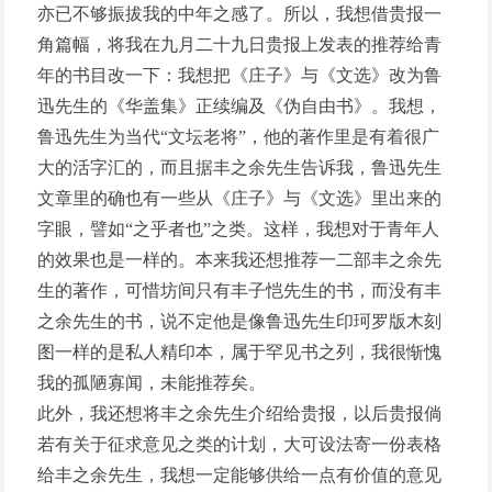
亦已不够振拔我的中年之感了。所以，我想借贵报一
角篇幅，将我在九月二十九日贵报上发表的推荐给青
年的书目改一下：我想把《庄子》与《文选》改为鲁
迅先生的《华盖集》正续编及《伪自由书》。我想，
鲁迅先生为当代“文坛老将”，他的著作里是有着很广
大的活字汇的，而且据丰之余先生告诉我，鲁迅先生
文章里的确也有一些从《庄子》与《文选》里出来的
字眼，譬如“之乎者也”之类。这样，我想对于青年人
的效果也是一样的。本来我还想推荐一二部丰之余先
生的著作，可惜坊间只有丰子恺先生的书，而没有丰
之余先生的书，说不定他是像鲁迅先生印珂罗版木刻
图一样的是私人精印本，属于罕见书之列，我很惭愧
我的孤陋寡闻，未能推荐矣。
此外，我还想将丰之余先生介绍给贵报，以后贵报倘
若有关于征求意见之类的计划，大可设法寄一份表格
给丰之余先生，我想一定能够供给一点有价值的意见