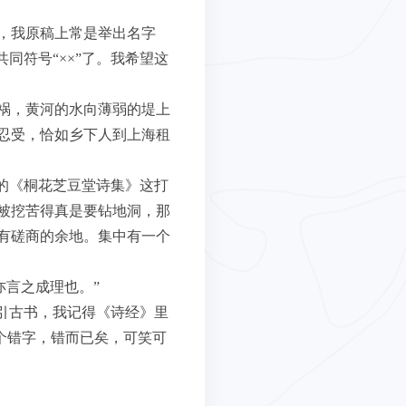
，我原稿上常是举出名字
同符号“××”了。我希望这
祸，黄河的水向薄弱的堤上
忍受，恰如乡下人到上海租
的《桐花芝豆堂诗集》这打
被挖苦得真是要钻地洞，那
有磋商的余地。集中有一个
亦言之成理也。”
引古书，我记得《诗经》里
个错字，错而已矣，可笑可