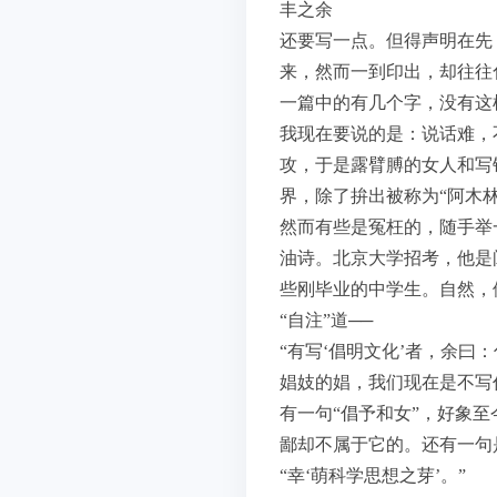
丰之余
还要写一点。但得声明在先
来，然而一到印出，却往往
一篇中的有几个字，没有这
我现在要说的是：说话难，
攻，于是露臂膊的女人和写
界，除了拚出被称为“阿木
然而有些是冤枉的，随手举
油诗。北京大学招考，他是
些刚毕业的中学生。自然，
“自注”道──
“有写‘倡明文化’者，余曰
娼妓的娼，我们现在是不写
有一句“倡予和女”，好象
鄙却不属于它的。还有一句
“幸‘萌科学思想之芽’。”