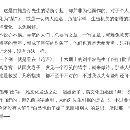
，这是由施蛰存先生的话所引起，却并非为他而作的。对于个人
化为“某”字，或是一切阔人姓名，危险字样，生殖机关的俗语的共
样变化，以免误解。
不说亦不易。弄笔的人们，总要写文章，一写文章，就难免惹灾
错字的青年，就成了嘲笑的对象了，他们也真是无拳无勇，只好
林”之外，没有办法一样。
一个例，就是登在《论语》二十六期上的刘半农先生“自注自批”
阅卷官，从国文卷子上发见一个可笑的错字，就来做诗，那些人
他是教授，凡所指摘，都不至于不对的，不过我以为有些却还可
：倡即‘娼’字，凡文化发达之处，娼妓必多，谓文化由娼妓而明，
作“倡”的，但先前两字通用，大约刘先生引据的是古书。不过要
至今还没有人解作“自己也做了婊子来应和别人”的意思。所以那一
是──