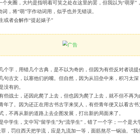
着一个夹圈，大约是指明着可笑之处在这里的罢，但我以为“萌芽”
了动词，将“萌”字作动词用，似乎也并无错误。
生或者会解作“提起婊子”
几个字，用错几个古典，是不以为奇的，但因为有些反对者说提
几句古文，以塞他们的嘴。但自然，因为从旧垒中来，积习太深
是没有的。
有些战士，还因此爬了上去，但也因为爬了上去，就不但不再为
青年了。因为还正在用古书古字来笑人，有些青年便又以看古书
式，不再从新的道路上去企图发展，打出新的局面来了。
是中学生，文中写“留学生”为“流学生”，错了一个字；一个是大
天罪，罚往西天把学流，应是九流加一等，面筋熬尽一锅油。”我