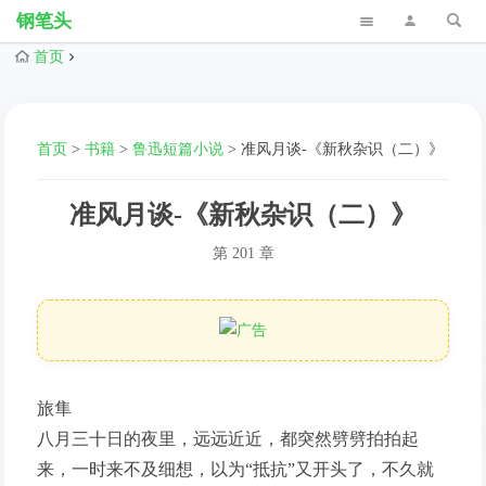
钢笔头
首页
首页
>
书籍
>
鲁迅短篇小说
>
准风月谈-《新秋杂识（二）》
准风月谈-《新秋杂识（二）》
第 201 章
旅隼
八月三十日的夜里，远远近近，都突然劈劈拍拍起
来，一时来不及细想，以为“抵抗”又开头了，不久就