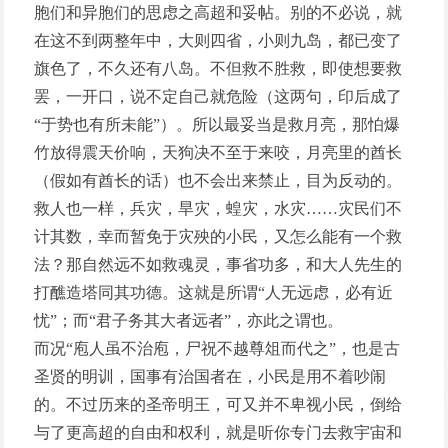
胞们和异胞们的思虑之高超和妥帖。别的不必说，就
在这不到两整年中，大则四省，小则九岛，都已变了
旗色了，不久还有八岛。不但救不胜救，即使想要救
罢，一开口，说不定自己就危险（这两句，印后成了
“于势也有所未能”）。所以最妥当是救月亮，那怕爆
竹放得震天价响，天狗决不至于来咬，月亮里的酋长
（假如有酋长的话）也不会出来禁止，目为反动的。
救人也一样，兵灾，旱灾，蝗灾，水灾……灾民们不
计其数，幸而暂免于灾殃的小民，又怎么能有一个救
法？那自然远不如救魂灵，事省功多，和大人先生的
打醮造塔同其功德。这就是所谓“人无远虑，必有近
忧”；而“君子务其大者远者”，亦此之谓也。
而况“庖人虽不治庖，尸祝不越尊俎而代之”，也是古
圣贤的明训，国事有治国者在，小民是用不着吵闹
的。不过历来的圣帝明王，可又并不卑视小民，倒给
与了更高超的自由和权利，就是听你专门去救宇宙和