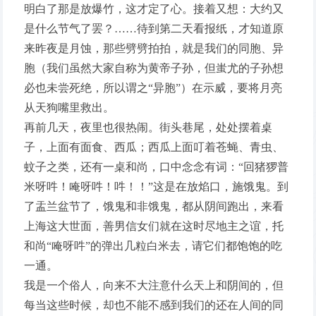
明白了那是放爆竹，这才定了心。接着又想：大约又
是什么节气了罢？……待到第二天看报纸，才知道原
来昨夜是月蚀，那些劈劈拍拍，就是我们的同胞、异
胞（我们虽然大家自称为黄帝子孙，但蚩尤的子孙想
必也未尝死绝，所以谓之“异胞”）在示威，要将月亮
从天狗嘴里救出。
再前几天，夜里也很热闹。街头巷尾，处处摆着桌
子，上面有面食、西瓜；西瓜上面叮着苍蝇、青虫、
蚊子之类，还有一桌和尚，口中念念有词：“回猪猡普
米呀吽！唵呀吽！吽！！”这是在放焰口，施饿鬼。到
了盂兰盆节了，饿鬼和非饿鬼，都从阴间跑出，来看
上海这大世面，善男信女们就在这时尽地主之谊，托
和尚“唵呀吽”的弹出几粒白米去，请它们都饱饱的吃
一通。
我是一个俗人，向来不大注意什么天上和阴间的，但
每当这些时候，却也不能不感到我们的还在人间的同