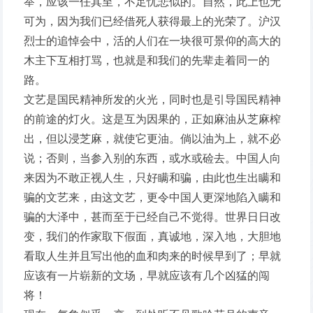
举，应该一任其至，不足忧悲似的。自然，此上也无
可为，因为我们已经借死人获得最上的光荣了。沪汉
烈士的追悼会中，活的人们在一块很可景仰的高大的
木主下互相打骂，也就是和我们的先辈走着同一的
路。
文艺是国民精神所发的火光，同时也是引导国民精神
的前途的灯火。这是互为因果的，正如麻油从芝麻榨
出，但以浸芝麻，就使它更油。倘以油为上，就不必
说；否则，当参入别的东西，或水或硷去。中国人向
来因为不敢正视人生，只好瞒和骗，由此也生出瞒和
骗的文艺来，由这文艺，更令中国人更深地陷入瞒和
骗的大泽中，甚而至于已经自己不觉得。世界日日改
变，我们的作家取下假面，真诚地，深入地，大胆地
看取人生并且写出他的血和肉来的时候早到了；早就
应该有一片崭新的文场，早就应该有几个凶猛的闯
将！