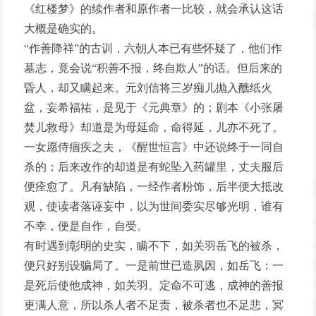
《红楼梦》的续作者和原作者一比较，就会承认这话
大概是确实的。
“作善降祥”的古训，六朝人本已有些怀疑了，他们作
墓志，竟会说“积善不报，终自欺人”的话。但后来的
昏人，却又瞒起来。元刘信将三岁痴儿抛入醮纸火
盆，妄希福祐，是见于《元典章》的；剧本《小张屠
焚儿救母》却道是为母延命，命得延，儿亦不死了。
一女愿侍痼疾之夫，《醒世恒言》中还说终于一同自
杀的；后来改作的却道是有蛇坠入药罐里，丈夫服后
便痊愈了。凡有缺陷，一经作者粉饰，后半便大抵改
观，使读者落诬妄中，以为世间委实尽够光明，谁有
不幸，便是自作，自受。
有时遇到彰明的史实，瞒不下，如关羽岳飞的被杀，
便只好别设骗局了。一是前世已造夙因，如岳飞：一
是死后使他成神，如关羽。定命不可逃，成神的善报
更满人意，所以杀人者不足责，被杀者也不足悲，冥