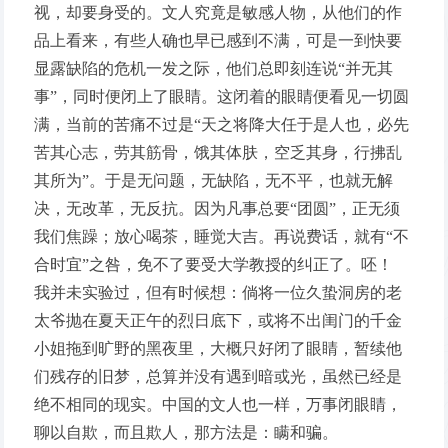
视，却要身受的。文人究竟是敏感人物，从他们的作
品上看来，有些人确也早已感到不满，可是一到快要
显露缺陷的危机一发之际，他们总即刻连说“并无其
事”，同时便闭上了眼睛。这闭着的眼睛便看见一切圆
满，当前的苦痛不过是“天之将降大任于是人也，必先
苦其心志，劳其筋骨，饿其体肤，空乏其身，行拂乱
其所为”。于是无问题，无缺陷，无不平，也就无解
决，无改革，无反抗。因为凡事总要“团圆”，正无须
我们焦躁；放心喝茶，睡觉大吉。再说费话，就有“不
合时宜”之咎，免不了要受大学教授的纠正了。呸！
我并未实验过，但有时候想：倘将一位久蛰洞房的老
太爷抛在夏天正午的烈日底下，或将不出闺门的千金
小姐拖到旷野的黑夜里，大概只好闭了眼睛，暂续他
们残存的旧梦，总算并没有遇到暗或光，虽然已经是
绝不相同的现实。中国的文人也一样，万事闭眼睛，
聊以自欺，而且欺人，那方法是：瞒和骗。