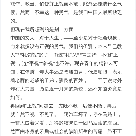
敢作、敢当。倘使并正视而不敢，此外还能成什么气
候。然而，不幸这一种勇气，是我们中国人最所缺乏
的。
但现在我所想到的是别一方面——
中国的文人，对于人生，——至少是对于社会现象，
向来就多没有正视的勇气。我们的圣贤，本来早已教
人“非礼勿视”的了；而这“礼”又非常之严，不但“正
视”，连“平视”“斜视”也不许。现在青年的精神未可
知，在体质，却大半还是弯腰曲背，低眉顺眼，表示
着老牌的老成的子弟，驯良的百姓，——至于说对外
却有大力量，乃是近一月来的新说，还不知道究竟是
如何。
再回到“正视”问题去：先既不敢，后便不能，再后，
就自然不视，不见了。一辆汽车坏了，停在马路上，
一群人围着呆看，所得的结果是一团乌油油的东西。
然而由本身的矛盾或社会的缺陷所生的苦痛，虽不正