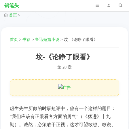
钢笔头
首页
首页
>
书籍
>
鲁迅短篇小说
>
坟-《论睁了眼看》
坟-《论睁了眼看》
第 20 章
虚生先生所做的时事短评中，曾有一个这样的题目：
“我们应该有正眼看各方面的勇气”（《猛进》十九
期）。诚然，必须敢于正视，这才可望敢想、敢说、