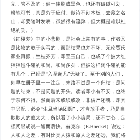
完，管不及的；倘一律刷成黑色，也还有破磁可划，
粉笔可书，真是穷于应付。做诗不刻木板，去藏之名
山，却要随时发表，虽然很有流弊，但大概是难以杜
绝的罢。）
《红楼梦》中的小悲剧，是社会上常有的事，作者又
是比较的敢于实写的，而那结果也并不坏。无论贾氏
家业再振，兰桂齐芳，即宝玉自己，也成了个披大红
猩猩毡斗篷的和尚。和尚多矣，但披这样阔斗篷的能
有几个，已经是“入圣超凡”无疑了。至于别的人们，
则早在册子里一一注定，末路不过是一个归结：是问
题的结束，不是问题的开头。读者即小有不安，也终
于奈何不得。然而后来或续或改，非借尸还魂，即冥
中另配，必令“生旦当场团圆”，才肯放手者，乃是自
欺欺人的瘾太大，所以看了小小骗局，还不甘心，定
须闭眼胡说一通而后快。赫克尔（E.Haeckel）说过：
人和人之差，有时比类人猿和原人之差还远。我们将