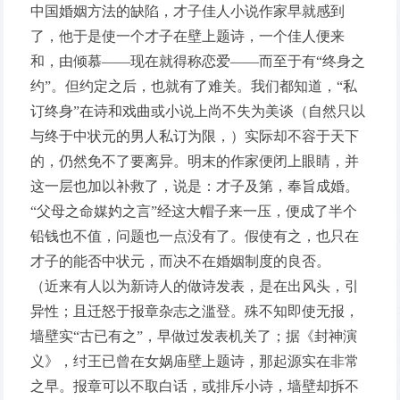
中国婚姻方法的缺陷，才子佳人小说作家早就感到
了，他于是使一个才子在壁上题诗，一个佳人便来
和，由倾慕——现在就得称恋爱——而至于有“终身之
约”。但约定之后，也就有了难关。我们都知道，“私
订终身”在诗和戏曲或小说上尚不失为美谈（自然只以
与终于中状元的男人私订为限，）实际却不容于天下
的，仍然免不了要离异。明末的作家便闭上眼睛，并
这一层也加以补救了，说是：才子及第，奉旨成婚。
“父母之命媒妁之言”经这大帽子来一压，便成了半个
铅钱也不值，问题也一点没有了。假使有之，也只在
才子的能否中状元，而决不在婚姻制度的良否。
（近来有人以为新诗人的做诗发表，是在出风头，引
异性；且迁怒于报章杂志之滥登。殊不知即使无报，
墙壁实“古已有之”，早做过发表机关了；据《封神演
义》，纣王已曾在女娲庙壁上题诗，那起源实在非常
之早。报章可以不取白话，或排斥小诗，墙壁却拆不