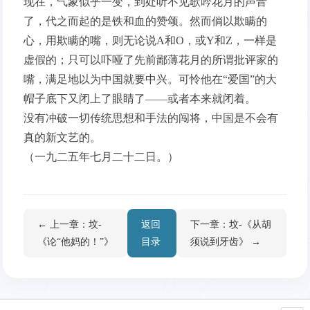
现在，气象似乎一变，到处听不见歌吟花月的声音
了，代之而起的是铁和血的赞颂。然而倘以欺瞒的
心，用欺瞒的嘴，则无论说A和O，或Y和Z，一样是
虚假的；只可以吓哑了先前鄙薄花月的所谓批评家的
嘴，满足地以为中国就要中兴。可怜他在“爱国”的大
帽子底下又闭上了眼睛了——或者本来就闭着。
没有冲破一切传统思想和手法的闯将，中国是不会有
真的新文艺的。
（一九二五年七月二十二日。）
← 上一章：坟-
返回
下一章：坟-《从胡
《论“他妈的！”》
目录
须说到牙齿》 →