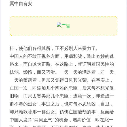
冥中自有安
排，使他们各得其所，正不必别人来费力了。
中国人的不敢正视各方面，用瞒和骗，造出奇妙的逃
路来，而自以为正路。在这路上，就证明着国民性的
怯弱、懒惰，而又巧滑。一天一天的满足着，即一天
一天的堕落着，但却又觉得日见其光荣。在事实上，
亡国一次，即添加几个殉难的忠臣，后来每不想光复
旧物，而只去赞美那几个忠臣；遭劫一次，即造成一
群不辱的烈女，事过之后，也每每不思惩凶，自卫，
却只顾歌咏那一群烈女。仿佛亡国遭劫的事，反而给
中国人发挥“两间正气”的机会，增高价值，即在此一