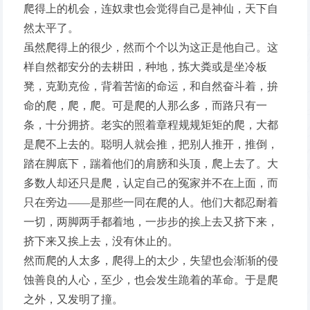
爬得上的机会，连奴隶也会觉得自己是神仙，天下自
然太平了。
虽然爬得上的很少，然而个个以为这正是他自己。这
样自然都安分的去耕田，种地，拣大粪或是坐冷板
凳，克勤克俭，背着苦恼的命运，和自然奋斗着，拚
命的爬，爬，爬。可是爬的人那么多，而路只有一
条，十分拥挤。老实的照着章程规规矩矩的爬，大都
是爬不上去的。聪明人就会推，把别人推开，推倒，
踏在脚底下，踹着他们的肩膀和头顶，爬上去了。大
多数人却还只是爬，认定自己的冤家并不在上面，而
只在旁边——是那些一同在爬的人。他们大都忍耐着
一切，两脚两手都着地，一步步的挨上去又挤下来，
挤下来又挨上去，没有休止的。
然而爬的人太多，爬得上的太少，失望也会渐渐的侵
蚀善良的人心，至少，也会发生跪着的革命。于是爬
之外，又发明了撞。