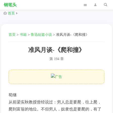
钢笔头
首页
首页
>
书籍
>
鲁迅短篇小说
>
准风月谈-《爬和撞》
准风月谈-《爬和撞》
第 194 章
荀继
从前梁实秋教授曾经说过：穷人总是要爬，往上爬，
爬到富翁的地位。不但穷人，奴隶也是要爬的，有了