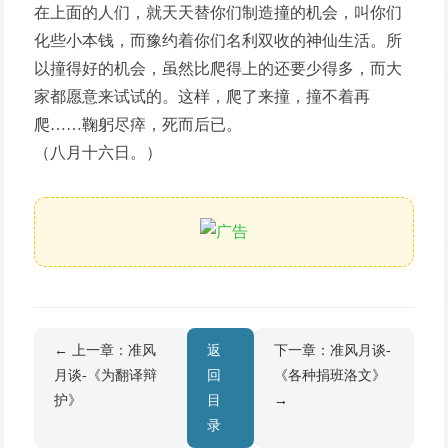
在上面的人们，就天天替你们制造撞的机会，叫你们
化些小本钱，而豫约着你们名利双收的神仙生活。所
以撞得好的机会，虽然比爬得上的还要少得多，而大
家都愿意来试试的。这样，爬了来撞，撞不着再
爬……鞠躬尽瘁，死而后已。
（八月十六日。）
← 上一章：准风
返
下一章：准风月谈-
月谈-《为翻译辩
回
《各种捐班洛文》
护》
目
→
录