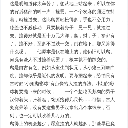
这是明知道你太辛苦了，想从地上站起来，所以在你
的背后猛然的叫一声：撞罢。一个个发麻的腿还在抖
着，就撞过去。这比爬要轻松得多，手也不必用力，
膝盖也不必移动，只要横着身子，晃一晃，就撞过
去。撞得好就是五十万元大洋，妻，财，子，禄都有
了。撞不好，至多不过跌一交，倒在地下。那又算得
什么呢，——他原本是伏在地上的，他仍旧可以爬。
何况有些人不过撞着玩罢了，根本就不怕跌交的。
爬是自古有之。例如从童生到状元，从小瘪三到康白
度。撞却似乎是近代的发明。要考据起来，恐怕只有
古时候“小姐抛彩球”有点像给人撞的办法。小姐的彩
球将要抛下来的时候，——一个个想吃天鹅肉的男子
汉仰着头，张着嘴，馋涎拖得几尺长……可惜，古人
究竟呆笨，没有要这些男子汉拿出几个本钱来，否
则，也一定可以收着几万万的。
爬得上的机会越少，愿意撞的人就越多，那些早已爬