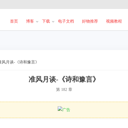
首页
博客
下载
电子文档
好物推荐
视频教程
准风月谈-《诗和豫言》
准风月谈-《诗和豫言》
第 182 章