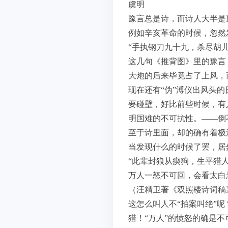
虞明
豫言总是诗，而诗人大半是
例如辛亥革命的时候，忽然
“手执钢刀九十九，杀尽胡儿
这几句《推背图》里的豫言
大炮的后来毕竟占了上风，
现在还有“伪”溥仪出风头
要碰壁，好比前些时候，有
明国难的不可抗性。——倒
至于诗里面，却的确有着极
当发现什么的时候了罢，居
“此辈封狼从瘈狗，生平猎
万人一怒不可回，会看太白
（汪精卫著《双照楼诗词稿
这怎么叫人不“拍案叫绝”
猎！“万人”的愤怒的确是