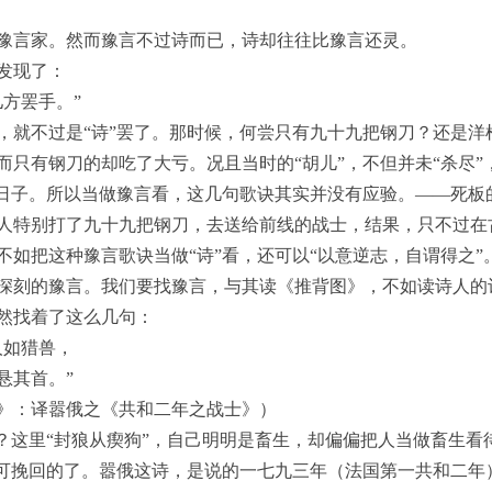
豫言家。然而豫言不过诗而已，诗却往往比豫言还灵。
发现了：
方罢手。”
，就不过是“诗”罢了。那时候，何尝只有九十九把钢刀？还是洋
而只有钢刀的却吃了大亏。况且当时的“胡儿”，不但并未“杀尽”
的日子。所以当做豫言看，这几句歌诀其实并没有应验。——死板
人特别打了九十九把钢刀，去送给前线的战士，结果，只不过在
不如把这种豫言歌诀当做“诗”看，还可以“以意逆志，自谓得之”
深刻的豫言。我们要找豫言，与其读《推背图》，不如读诗人的
然找着了这么几句：
人如猎兽，
悬其首。”
》：译嚣俄之《共和二年之战士》）
呢？这里“封狼从瘈狗”，自己明明是畜生，却偏偏把人当做畜生看
不可挽回的了。嚣俄这诗，是说的一七九三年（法国第一共和二年