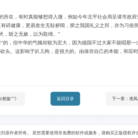
的所在，有时真能够想得入微，例如今年北平社会局呈请市政府
仅有碍健康，更易发生无耻秽闻，揆之我国礼义之邦，亦为习俗
犬，斩之无赦，以为取缔。”
粹”的，但中华的气魄却较为宏大，因为德国不过大家不能唱那一
也将砍头。这影响于叭儿狗，是很大的。由保存自己的本能，和应时
白相饭””》
返回目录
下一章：准风
归原作者所有。 若您需要使用非免费的软件或服务，请购买正版授权并