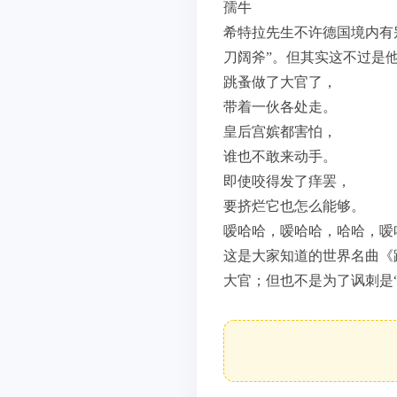
孺牛
希特拉先生不许德国境内有
刀阔斧”。但其实这不过是
跳蚤做了大官了，
带着一伙各处走。
皇后宫嫔都害怕，
谁也不敢来动手。
即使咬得发了痒罢，
要挤烂它也怎么能够。
嗳哈哈，嗳哈哈，哈哈，嗳
这是大家知道的世界名曲《
大官；但也不是为了讽刺是