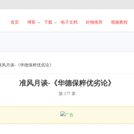
首页
博客
下载
电子文档
好物推荐
视频教程
准风月谈-《华德保粹优劣论》
准风月谈-《华德保粹优劣论》
第 177 章