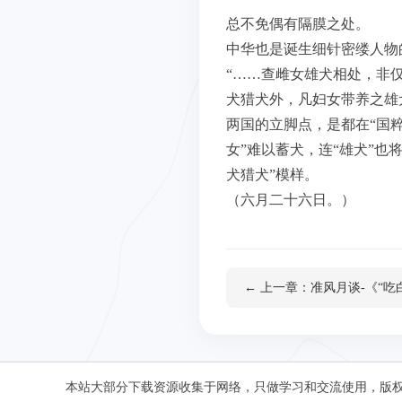
总不免偶有隔膜之处。
中华也是诞生细针密缕人物
“……查雌女雄犬相处，非
犬猎犬外，凡妇女带养之雄
两国的立脚点，是都在“国
女”难以蓄犬，连“雄犬”
犬猎犬”模样。
（六月二十六日。）
← 上一章：准风月谈-《“吃
本站大部分下载资源收集于网络，只做学习和交流使用，版权