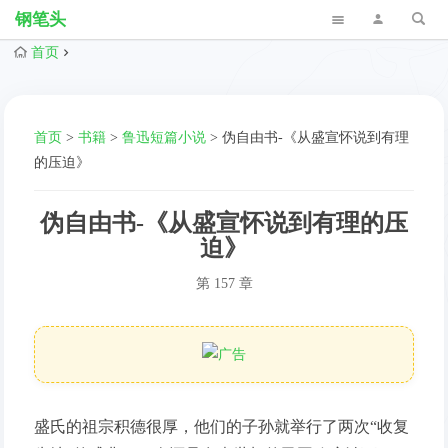
钢笔头
首页
首页
>
书籍
>
鲁迅短篇小说
>
伪自由书-《从盛宣怀说到有理
的压迫》
伪自由书-《从盛宣怀说到有理的压
迫》
第 157 章
盛氏的祖宗积德很厚，他们的子孙就举行了两次“收复