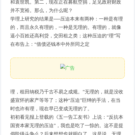
和袁世凯。第二，现在正在募航空捐，足见政府财政
并不宽裕。那么，为什么呢？
学理上研究的结果是──压迫本来有两种：一种是有理
的，而且永久有理的，一种是无理的。有理的，就像
逼小百姓还高利贷，交田租之类；这种压迫的“理”写
在布告上：“借债还钱本中外所同之定
理，租田纳税乃千古不易之成规。”无理的，就是没收
盛宣怀的家产等等了；这种“压迫”巨绅的手法，在当
时也许有理，现在早已变成无理的了。
初初看见报上登载的《五一告工友书》上说：“反抗本
国资本家无理的压迫”，我也是吃了一惊的。这不是提
倡阶级斗争么？后来想想也就明白了。这是说，无理