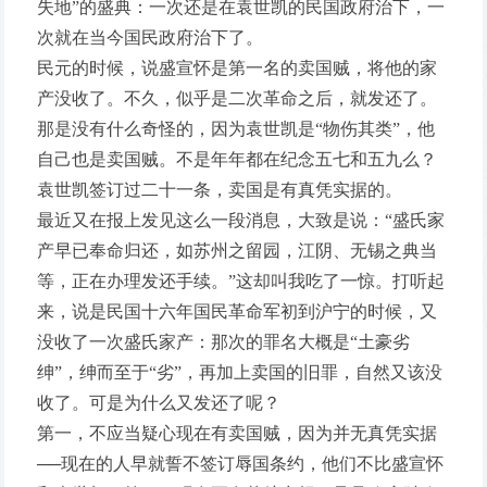
失地”的盛典：一次还是在袁世凯的民国政府治下，一
次就在当今国民政府治下了。
民元的时候，说盛宣怀是第一名的卖国贼，将他的家
产没收了。不久，似乎是二次革命之后，就发还了。
那是没有什么奇怪的，因为袁世凯是“物伤其类”，他
自己也是卖国贼。不是年年都在纪念五七和五九么？
袁世凯签订过二十一条，卖国是有真凭实据的。
最近又在报上发见这么一段消息，大致是说：“盛氏家
产早已奉命归还，如苏州之留园，江阴、无锡之典当
等，正在办理发还手续。”这却叫我吃了一惊。打听起
来，说是民国十六年国民革命军初到沪宁的时候，又
没收了一次盛氏家产：那次的罪名大概是“土豪劣
绅”，绅而至于“劣”，再加上卖国的旧罪，自然又该没
收了。可是为什么又发还了呢？
第一，不应当疑心现在有卖国贼，因为并无真凭实据
──现在的人早就誓不签订辱国条约，他们不比盛宣怀