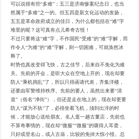
可以说很有些“多难”；五三是济南惨案纪念日，也当
然属于“多难”之一的。但五四是新文化运动的发扬，
五五是革命政府成立的佳日，为什么都包括在“难”字
堆里的呢？这可真有点儿希奇古怪！
不过只要将这“难”字，不作国民“受难”的“难”字解，而
作令人“为难”的“难”字解，则一切困难，可就涣然冰
释了。
时势也真改变得飞快，古之佳节，后来自不免化为难
关。先前的开会，是听大众在空地上开的，现在却要
防人“乘机捣乱”了，所以只得函请代表，齐集洋楼，
还要由军警维持秩序。先前的要人，虽然出来要“清
道”（俗名“净街”），但还是走在地上的，现在却更要
防人“谋为不轨”了，必得坐着飞机，须到出洋的时
候，才能放心送给朋友。名人逛一趟古董店，先前也
不算奇事情的，现在却“微服”“微服”的嚷得人耳聋，
只好或登名山，或入古庙，比较的免掉大惊小怪。总