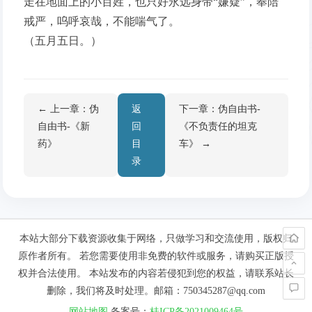
走在地面上的小百姓，也只好永远身带“嫌疑”，奉陪
戒严，呜呼哀哉，不能喘气了。
（五月五日。）
← 上一章：伪
返
下一章：伪自由书-
自由书-《新
回
《不负责任的坦克
药》
目
车》 →
录
本站大部分下载资源收集于网络，只做学习和交流使用，版权归
原作者所有。 若您需要使用非免费的软件或服务，请购买正版授
权并合法使用。 本站发布的内容若侵犯到您的权益，请联系站长
删除，我们将及时处理。邮箱：750345287@qq.com
网站地图
备案号：
桂ICP备2021009464号