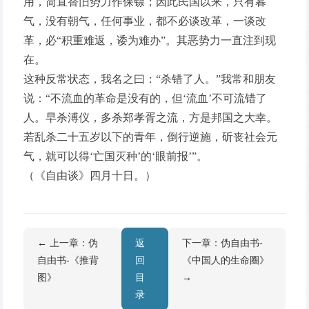
用，简直替旧势力作保镖；因此民国以来，只有暮
气，没有朝气，任何事业，都不必谈改革，一谈改
革，必“积重难返，诿为难办”。其恶势力一直注到现
在。
这种反常状态，我名之曰：“杀错了人。”我常和朋友
说：“不流血的革命是没有的，但‘流血’不可流错了
人。早杀溥仪，多杀郑孝胥之流，方是邦国之大幸。
若乱杀二十五岁以下的青年，倒行逆施，斫丧社会元
气，就可以得‘亡国灭种’的‘眼前报’”。
（《自由谈》四月十日。）
← 上一章：伪
返
下一章：伪自由书-
自由书-《推背
回
《中国人的生命圈》
图》
目
→
录