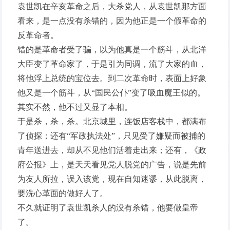
袁世凯在辛亥革命之后，大杀党人，从袁世凯那方面
看来，是一点没有杀错的，因为他正是一个假革命的
反革命者。
错的是革命者受了骗，以为他真是一个筋斗，从北洋
大臣变了革命家了，于是引为同调，流了大家的血，
将他浮上总统的宝位去。到二次革命时，表面上好象
他又是一个筋斗，从“国民公仆”变了吸血魔王似的。
其实不然，他不过又显了本相。
于是杀，杀，杀。北京城里，连饭店客栈中，都满布
了侦探；还有“军政执法处”，只见受了嫌疑而被捕的
青年送进去，却从不见他们活着走出来；还有，《政
府公报》上，是天天看见党人脱党的广告，说是先前
为友人所拉，误入该党，现在自知迷谬，从此脱离，
要洗心革面的做好人了。
不久就证明了袁世凯杀人的没有杀错，他要做皇帝
了。