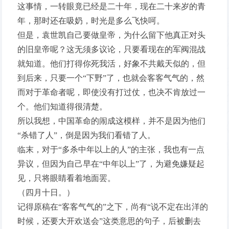
这事情，一转眼竟已经是二十年，现在二十来岁的青
年，那时还在吸奶，时光是多么飞快呵。
但是，袁世凯自己要做皇帝，为什么留下他真正对头
的旧皇帝呢？这无须多议论，只要看现在的军阀混战
就知道。他们打得你死我活，好象不共戴天似的，但
到后来，只要一个“下野”了，也就会客客气气的，然
而对于革命者呢，即使没有打过仗，也决不肯放过一
个。他们知道得很清楚。
所以我想，中国革命的闹成这模样，并不是因为他们
“杀错了人”，倒是因为我们看错了人。
临末，对于“多杀中年以上的人”的主张，我也有一点
异议，但因为自己早在“中年以上”了，为避免嫌疑起
见，只将眼睛看着地面罢。
（四月十日。）
记得原稿在“客客气气的”之下，尚有“说不定在出洋的
时候，还要大开欢送会”这类意思的句子，后被删去