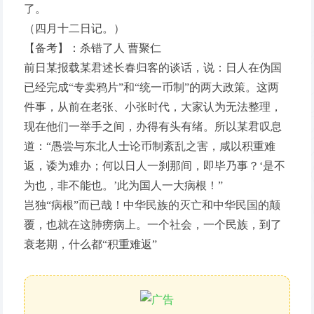
了。
（四月十二日记。）
【备考】：杀错了人 曹聚仁
前日某报载某君述长春归客的谈话，说：日人在伪国
已经完成“专卖鸦片”和“统一币制”的两大政策。这两
件事，从前在老张、小张时代，大家认为无法整理，
现在他们一举手之间，办得有头有绪。所以某君叹息
道：“愚尝与东北人士论币制紊乱之害，咸以积重难
返，诿为难办；何以日人一刹那间，即毕乃事？‘是不
为也，非不能也。’此为国人一大病根！”
岂独“病根”而已哉！中华民族的灭亡和中华民国的颠
覆，也就在这肺痨病上。一个社会，一个民族，到了
衰老期，什么都“积重难返”