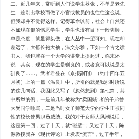
二、近几年来，常听到人们说学生嚣张，不单是老先
生，连刚出学校而做了小官或教员的也往往这么说。
但我却并不觉得这样。记得革命以前，社会上自然还
不如现在似的憎恶学生，学生也没有目下一般驯顺，
单是态度，就显得桀傲，在人丛中一望可知。现在却
差远了，大抵长袍大袖，温文尔雅，正如一个古之读
书人。我也就在一个大学的讲堂上提起过，临末还
说：其实，现在的学生是驯良的，或者竟可以说是太
驯良了……。武者君登在《京报副刊》（约十四年五
月初）上的一篇《温良》中，所引的就是我那时所说
的这几句话。我因此又写了《忽然想到》第七篇，其
中所举的例，一是前几年被称为“卖国贼”者的子弟曾
大受同学唾骂，二是当时女子师范大学的学生正被同
性的校长使男职员威胁。我的对于女师大风潮说话，
这是第一回，过了十天，就“碰壁”；又过了十天，陈
源教授就在《现代评论》上发表“流言”，过了半年，