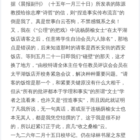
据《晨报副刊》（十五年一月三十日）所发表的陈源
教授给徐志摩“诗哲”的信，则“捏造事实传布流言”的
倒是我了。真是世事白云苍狗，不禁感慨系之矣！
又，我在《“公理”的把戏》中说杨荫榆女士“在太平湖
饭店请客之后，任意将学生自治会员六人除名”，那地
点是错误的，后来知道那时的请客是西长安街的西安
饭店。等到五月二十一日即我们“碰壁”的那天，这才
换了地方，“由校特请全体主任专任教员评议会会员在
太平湖饭店开校务紧急会议，解决种种重要问题。”请
客的饭馆是那一个，和紧要关键原没有什么大相干，
但从“所有的批评都本于学理和事实”的所谓“文士”学
者之流看来，也许又是“捏造事实”，而且因此就证明
了凡我所说，无一句真话，甚或至于连杨荫榆女士也
本无其人，都是我凭空结撰的了。这于我是很不好
的，所以赶紧订正于此，庶几“收之桑榆”云。
一九二六年二月十五日校毕记。仍在绿林书屋之东壁