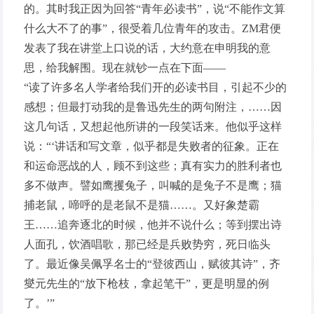
的。其时我正因为回答“青年必读书”，说“不能作文算
什么大不了的事”，很受着几位青年的攻击。ZM君便
发表了我在讲堂上口说的话，大约意在申明我的意
思，给我解围。现在就钞一点在下面——
“读了许多名人学者给我们开的必读书目，引起不少的
感想；但最打动我的是鲁迅先生的两句附注，……因
这几句话，又想起他所讲的一段笑话来。他似乎这样
说：“‘讲话和写文章，似乎都是失败者的征象。正在
和运命恶战的人，顾不到这些；真有实力的胜利者也
多不做声。譬如鹰攫兔子，叫喊的是兔子不是鹰；猫
捕老鼠，啼呼的是老鼠不是猫……。又好象楚霸
王……追奔逐北的时候，他并不说什么；等到摆出诗
人面孔，饮酒唱歌，那已经是兵败势穷，死日临头
了。最近像吴佩孚名士的“登彼西山，赋彼其诗”，齐
燮元先生的“放下枪枝，拿起笔干”，更是明显的例
了。’”