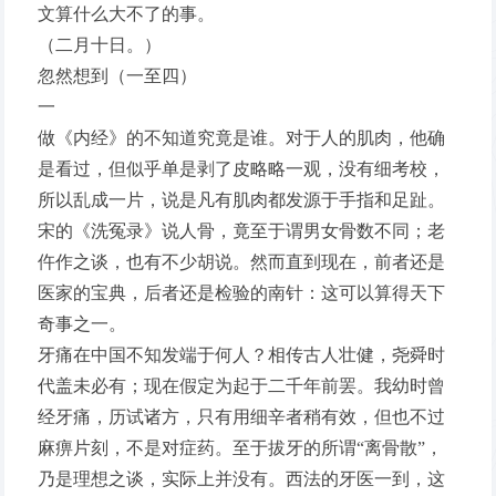
文算什么大不了的事。
（二月十日。）
忽然想到（一至四）
一
做《内经》的不知道究竟是谁。对于人的肌肉，他确
是看过，但似乎单是剥了皮略略一观，没有细考校，
所以乱成一片，说是凡有肌肉都发源于手指和足趾。
宋的《洗冤录》说人骨，竟至于谓男女骨数不同；老
仵作之谈，也有不少胡说。然而直到现在，前者还是
医家的宝典，后者还是检验的南针：这可以算得天下
奇事之一。
牙痛在中国不知发端于何人？相传古人壮健，尧舜时
代盖未必有；现在假定为起于二千年前罢。我幼时曾
经牙痛，历试诸方，只有用细辛者稍有效，但也不过
麻痹片刻，不是对症药。至于拔牙的所谓“离骨散”，
乃是理想之谈，实际上并没有。西法的牙医一到，这