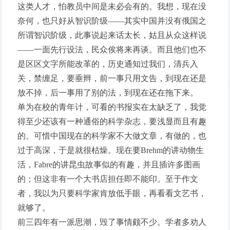
这类人才，怕教员中间是未必会有的。我想，现在没
奈何，也只好从智识阶级——其实中国并没有俄国之
所谓智识阶级，此事说起来话太长，姑且从众这样说
——一面先行设法，民众俟将来再谈。而且他们也不
是区区文字所能改革的，历史通知过我们，清兵入
关，禁缠足，要垂辫，前一事只用文告，到现在还是
放不掉，后一事用了别的法，到现在还在拖下来。
单为在校的青年计，可看的书报实在太缺乏了，我觉
得至少还该有一种通俗的科学杂志，要浅显而且有趣
的。可惜中国现在的科学家不大做文章，有做的，也
过于高深，于是就很枯燥。现在要Brehm的讲动物生
活，Fabre的讲昆虫故事似的有趣，并且插许多图画
的；但这非有一个大书店担任即不能印。至于作文
者，我以为只要科学家肯放低手眼，再看看文艺书，
就够了。
前三四年有一派思潮，毁了事情颇不少。学者多劝人