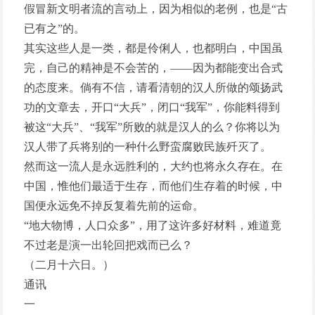
假冒新文明者流的言动上，因为相似的老例，也是“古
已有之”的。
其实这些人是一类，都是伶俐人，也都明白，中国虽
完，自己的精神是不会苦的，——因为都能变出合式
的态度来。倘有不信，请看清朝的汉人所做的颂扬武
功的文章去，开口“大兵”，闭口“我军”，你能料得到
被这“大兵”、“我军”所败的就是汉人的么？你将以为
汉人带了兵将别的一种什么野蛮腐败民族歼灭了。
然而这一流人是永远胜利的，大约也将永久存在。在
中国，惟他们最适于生存，而他们生存着的时候，中
国便永远免不掉反复着先前的运命。
“地大物博，人口众多”，用了这许多好材料，难道竟
不过老是演一出轮回把戏而已么？
（二月十六日。）
通讯
一