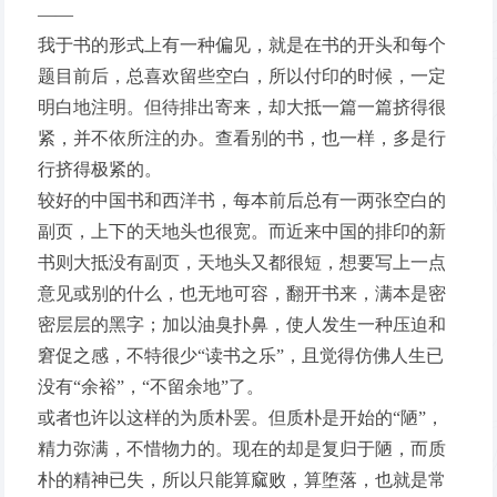
——
我于书的形式上有一种偏见，就是在书的开头和每个
题目前后，总喜欢留些空白，所以付印的时候，一定
明白地注明。但待排出寄来，却大抵一篇一篇挤得很
紧，并不依所注的办。查看别的书，也一样，多是行
行挤得极紧的。
较好的中国书和西洋书，每本前后总有一两张空白的
副页，上下的天地头也很宽。而近来中国的排印的新
书则大抵没有副页，天地头又都很短，想要写上一点
意见或别的什么，也无地可容，翻开书来，满本是密
密层层的黑字；加以油臭扑鼻，使人发生一种压迫和
窘促之感，不特很少“读书之乐”，且觉得仿佛人生已
没有“余裕”，“不留余地”了。
或者也许以这样的为质朴罢。但质朴是开始的“陋”，
精力弥满，不惜物力的。现在的却是复归于陋，而质
朴的精神已失，所以只能算窳败，算堕落，也就是常