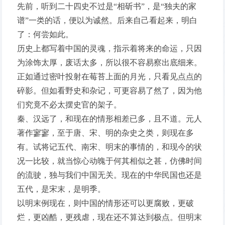
先前，听到二十四史不过是“相斫书”，是“独夫的家
谱”一类的话，便以为诚然。后来自己看起来，明白
了：何尝如此。
历史上都写着中国的灵魂，指示着将来的命运，只因
为涂饰太厚，废话太多，所以很不容易察出底细来。
正如通过密叶投射在莓苔上面的月光，只看见点点的
碎影。但如看野史和杂记，可更容易了然了，因为他
们究竟不必太摆史官的架子。
秦、汉远了，和现在的情形相差已多，且不道。元人
著作寥寥，至于唐、宋、明的杂史之类，则现在多
有。试将记五代、南宋、明末的事情的，和现今的状
况一比较，就当惊心动魄于何其相似之甚，仿佛时间
的流驶，独与我们中国无关。现在的中华民国也还是
五代，是宋末，是明季。
以明末例现在，则中国的情形还可以更腐败，更破
烂，更凶酷，更残虐，现在还不算达到极点。但明末