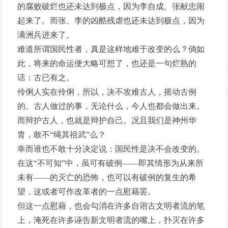
的腐败破烂也还未达到极点，因为李自成、张献忠闹
起来了。而张、李的凶酷残虐也还未达到极点，因为
满洲兵进来了。
难道所谓国民性者，真是这样地难于改变的么？倘如
此，将来的命运便大略可想了，也还是一句烂熟的
话：古已有之。
伶俐人实在伶俐，所以，决不攻难古人，摇动古例
的。古人做过的事，无论什么，今人也都会做出来。
而辩护古人，也就是辩护自己。况且我们是神州华
胄，敢不“绳其祖武”么？
幸而谁也不敢十分决定说：国民性是决不会改变的。
在这“不可知”中，虽可有破例——即其情形为从来所
未有——的灭亡的恐怖，也可以有破例的复生的希
望，这或者可作改革者的一点慰藉罢。
但这一点慰藉，也会勾消在许多自诩古文明者流的笔
上，淹死在许多诬告新文明者流的嘴上，扑灭在许多