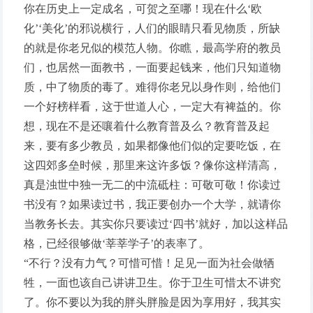
你在历史上一定成名，可贺之至哪！现在什么‘欧
化’‘美化’的邪说横行，人们的眼睛只看见物质，所缺
的就是你老兄似的模范人物。你瞧，最高学府的教员
们，也居然一面教书，一面要起钱来，他们只知道物
质，中了物质的毒了。难得你老兄以身作则，给他们
一个好榜样看，这于世道人心，一定大有裨益的。你
想，现在不是还嚷着什么教育普及么？教育普及起
来，要有多少教员，如果都像他们似的定要吃饭，在
这四郊多垒时候，那里来这许多饭？像你这样清高，
真是浊世中独一无二的中流砥柱：可敬可敬！你读过
书没有？如果读过书，我正要创办一个大学，就请你
当教务长去。其实你只要读过‘四书’就好，加以这样品
格，已经很够做‘莘莘学子’的表率了。
“不行？没有力气？可惜可惜！足见一面为社会做牺
牲，一面也该自己讲讲卫生。你于卫生可惜太不讲究
了。你不要以为我的胖头胖脸是因为享用好，我其实