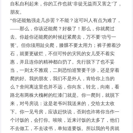
自私自利起来，你的工作也就‘非徒无益而又害之’了，
朋友。
“你还能勉强走几步罢？不能？这可叫人有点为难了，
——那么，你该还能爬？好极了！那么，你就爬过
去。你趁你还能爬的时候赶紧爬去，万不要‘功亏一
篑’。但你须用趾尖爬，膝髁不要太用力；裤子擦着沙
石，就要更破烂，不但可怜的灾民的女儿受不着实
惠，并且连你的精神都白扔了。先行脱下了也不妥
当，一则太不雅观，二则恐怕巡警要干涉，还是穿着
爬的好。我的朋友，我们不是外人，肯给你上当的
么？舍间离这里也并不远，你向东，转北，向南，看
路北有两株大槐树的红漆门就是。你一爬到，就脱下
来，对号房说：这是老爷叫我送来的，交给太太收
下。你一见号房，应该赶快说，否则也许将你当作一
个讨饭的，会打你。唉唉，近来讨饭的太多了，他们
不去做工，不去读书，单知道要饭。所以我的号房就