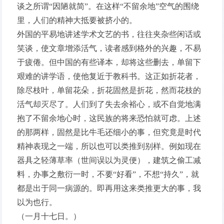
谈之所谓“因陋就简”。在这样“不留余地”空气的围绕
里，人们的精神大抵要被挤小的。
外国的平易地讲述学术文艺的书，往往夹杂些闲话或
笑谈，使文章增添活气，读者感到格外的兴趣，不易
于疲倦。但中国的有些译本，却将这些删去，单留下
艰难的讲学语，使他复近于教科书。这正如折花者，
除尽枝叶，单留花朵，折花固然是折花，然而花枝的
活气却灭尽了。人们到了失去余裕心，或不自觉地满
抱了不留余地心时，这民族的将来恐怕就可虑。上述
的那两样，固然是比牛毛还细小的事，但究竟是时代
精神表现之一端，所以也可以类推到别样。例如现在
器具之轻薄草率（世间误以为灵便），建筑之偷工减
料，办事之敷衍一时，不要“好看”，不想“持久”，就
都是出于同一病源的。即再用这来类推更大的事，我
以为也行。
（一月十七日。）