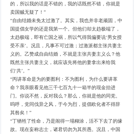
的，所以我的话是不错的，我的话既然不错，你就是
卖国贼无疑了！”
“自由结婚未免太过激了。其实，我也并非老顽固，中
国提倡女学的还是我第一个。但他们却太趋极端了，
太趋极端，即有亡国之祸，所以气得我偏要说‘男女授
受不亲’。况且，凡事不可过激；过激派都主张共妻主
义的。乙赞成自由结婚，不就是主张共妻主义么？他
既然主张共妻主义，就应该先将他的妻拿出来给我
们‘共’。”
“丙讲革命是为的要图利：不为图利，为什么要讲革
命？我亲眼看见他三千七百九十一箱半的现金抬进
门。你说不然，反对我么？那么，你就是他的同党。
呜呼，党同伐异之风，于今为烈，提倡欧化者不得辞
其咎矣！”
“丁牺牲了性命，乃是闹得一塌糊涂，活不下去了的缘
故。现在妄称志士，诸君切勿为其所愚。况且，中国