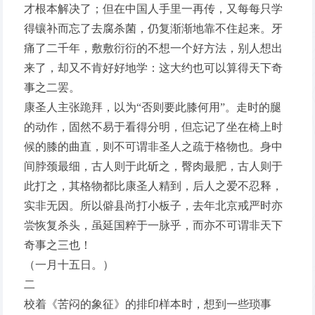
才根本解决了；但在中国人手里一再传，又每每只学
得镶补而忘了去腐杀菌，仍复渐渐地靠不住起来。牙
痛了二千年，敷敷衍衍的不想一个好方法，别人想出
来了，却又不肯好好地学：这大约也可以算得天下奇
事之二罢。
康圣人主张跪拜，以为“否则要此膝何用”。走时的腿
的动作，固然不易于看得分明，但忘记了坐在椅上时
候的膝的曲直，则不可谓非圣人之疏于格物也。身中
间脖颈最细，古人则于此斫之，臀肉最肥，古人则于
此打之，其格物都比康圣人精到，后人之爱不忍释，
实非无因。所以僻县尚打小板子，去年北京戒严时亦
尝恢复杀头，虽延国粹于一脉乎，而亦不可谓非天下
奇事之三也！
（一月十五日。）
二
校着《苦闷的象征》的排印样本时，想到一些琐事