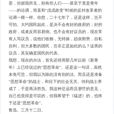
罢，但据我所见，则有些人们——甚至于竟是青年
——的论调，简直和“戊戌政变”时候的反对改革者的
论调一模一样。你想，二十七年了，还是这样，岂不
可怕。大约国民如此，是决不会有好的政府的；好的
政府，或者反而容易倒。也不会有好议员的，现在常
有人骂议员，说他们收贿，无特操，趋炎附势，自私
自利，但大多数的国民，岂非正是如此的么？这类的
议员，其实确是国民的代表。
我想，现在的办法，首先还得用那几年以前《新青
年》上已经说过的“思想革命”。还是这一句话，虽然
未免可悲，但我以为除此没有别的法。而且还是准备
“思想革命”的战士，和目下的社会无关。待到战士养
成了，于是再决胜负。我这种迂远而且渺茫的意见，
自己也觉得是可叹的，但我希望于《猛进》的，也终
于还是“思想革命”。
鲁迅。三月十二日。