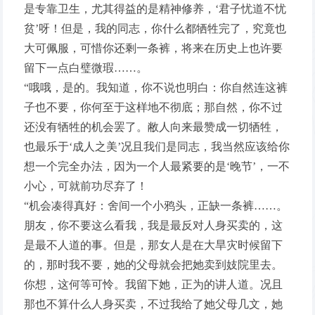
是专靠卫生，尤其得益的是精神修养，‘君子忧道不忧
贫’呀！但是，我的同志，你什么都牺牲完了，究竟也
大可佩服，可惜你还剩一条裤，将来在历史上也许要
留下一点白璧微瑕……。
“哦哦，是的。我知道，你不说也明白：你自然连这裤
子也不要，你何至于这样地不彻底；那自然，你不过
还没有牺牲的机会罢了。敝人向来最赞成一切牺牲，
也最乐于‘成人之美’况且我们是同志，我当然应该给你
想一个完全办法，因为一个人最紧要的是‘晚节’，一不
小心，可就前功尽弃了！
“机会凑得真好：舍间一个小鸦头，正缺一条裤……。
朋友，你不要这么看我，我是最反对人身买卖的，这
是最不人道的事。但是，那女人是在大旱灾时候留下
的，那时我不要，她的父母就会把她卖到妓院里去。
你想，这何等可怜。我留下她，正为的讲人道。况且
那也不算什么人身买卖，不过我给了她父母几文，她