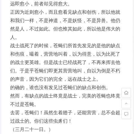
远即愈小，前者却见得愈大。
正因为近则愈小，而且愈看见缺点和创伤，所以他就
和我们一样，不是神道，不是妖怪，不是异兽。他仍
然是人，不过如此。但也惟其如此，所以他是伟大的
人。
战士战死了的时候，苍蝇们所首先发见的是他的缺点
和伤痕，嘬着，营营地叫着，以为得意，以为比死了
的战士更英雄。但是战士已经战死了，不再来挥去他
们。于是乎苍蝇们即更其营营地叫，自以为倒是不朽
的声音，因为它们的完全，远在战士之上。
的确的，谁也没有发见过苍蝇们的缺点和创伤。
然而，有缺点的战士终竟是战士，完美的苍蝇也终竟
不过是苍蝇。
去罢，苍蝇们！虽然生着翅子，还能营营，总不会超
过战士的。你们这些虫豸们！
（三月二十一日。）