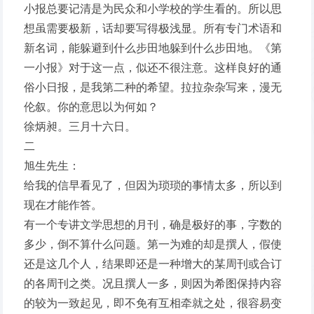
小报总要记清是为民众和小学校的学生看的。所以思
想虽需要极新，话却要写得极浅显。所有专门术语和
新名词，能躲避到什么步田地躲到什么步田地。《第
一小报》对于这一点，似还不很注意。这样良好的通
俗小日报，是我第二种的希望。拉拉杂杂写来，漫无
伦叙。你的意思以为何如？
徐炳昶。三月十六日。
二
旭生先生：
给我的信早看见了，但因为琐琐的事情太多，所以到
现在才能作答。
有一个专讲文学思想的月刊，确是极好的事，字数的
多少，倒不算什么问题。第一为难的却是撰人，假使
还是这几个人，结果即还是一种增大的某周刊或合订
的各周刊之类。况且撰人一多，则因为希图保持内容
的较为一致起见，即不免有互相牵就之处，很容易变