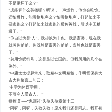
不是更坏了么？”
“戊能算什么英雄呢？听说，一声爆竹，他也会吃惊。
还怕爆竹，能听枪炮声么？怕听枪炮声，打起仗来不
要逃跑么？打起仗来就逃跑的反称英雄，所以中国糟
透了。”
“你自以为是‘人’，我却以为非也。我是畜类，现在我
就叫你爹爹。你既然是畜类的爹爹，当然也就是畜类
了。”
“勿用惊叹符号，这是足以亡国的。但我所用的几个在
例外。”
“中庸太太提起笔来，取精神文明精髓，作明哲保身大
吉大利格言二句云：
‘中学为体西学用，
不薄今人爱古人。’”
牺牲谟 ──“鬼画符”失敬失敬章第十三
“阿呀，阿呀，失敬失敬！原来我们还是同志。我开初