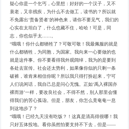
疑心你是一个乞丐，心里想：好好的一个汉子，又不
衰老，又非残疾，为什么不去做工，读书的？所以就
不免露出‘责备贤者’的神色来，请你不要见气，我们的
心实在太坦白了，什么也藏不住，哈哈！可是，同
志，你也似乎太……。
“哦哦！你什么都牺牲了？可敬可敬！我最佩服的就是
什么都牺牲，为同胞，为国家。我向来一心要做的也
就是这件事。你不要看得我外观阔绰，我为的是要到
各处去宣传。社会还太势利，如果像你似的只剩一条
破裤，谁肯来相信你呢？所以我只得打扮起来，宁可
人们说闲话，我自己总是问心无愧。正如‘禹入裸国亦
裸而游’一样，要改良社会，不得不然，别人那里会懂
得我们的苦心孤诣。但是，朋友，你怎么竟奄奄一息
到这地步了？
“哦哦！已经九天没有吃饭？！这真是清高得很哪！我
只好五体投地。看你虽然怕要支持不下去，但是——