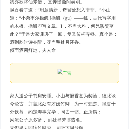
我亦欲将仙斧借， 直奔蟾窟问吴刚。
挹香看了道：“用意清新，奇警处想入非非。”小山
道：“小弟率尔操觚 [操觚（gū）——觚，古代写字用
的木板。操觚即写文章。] ，不当大雅，何兄谬赞至
此？”于是大家谦逊了一回，复又传杯弄盏。真个是：
酒到韵时诗亦醉，花当明处月还香。
俄而酒阑灯灺，夫人命
家人送公子书房安睡。小山与挹香甚为契洽，彼此谈
今论古，并言此处有才妓竹卿，为一时翘楚。挹香十
分钦慕，约定寿事完毕，同去一访。正所谓：
风流公子原多癖， 到处寻芳博盛名。
未识果去同访竹卿否，且听下回分解。