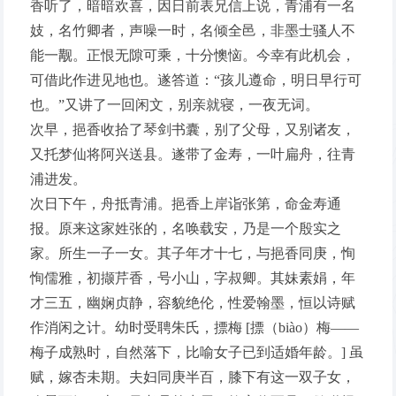
香听了，暗暗欢喜，因日前表兄信上说，青浦有一名
妓，名竹卿者，声噪一时，名倾全邑，非墨士骚人不
能一觏。正恨无隙可乘，十分懊恼。今幸有此机会，
可借此作进见地也。遂答道：“孩儿遵命，明日早行可
也。”又讲了一回闲文，别亲就寝，一夜无词。
次早，挹香收拾了琴剑书囊，别了父母，又别诸友，
又托梦仙将阿兴送县。遂带了金寿，一叶扁舟，往青
浦进发。
次日下午，舟抵青浦。挹香上岸诣张第，命金寿通
报。原来这家姓张的，名唤载安，乃是一个殷实之
家。所生一子一女。其子年才十七，与挹香同庚，恂
恂儒雅，初撷芹香，号小山，字叔卿。其妹素娟，年
才三五，幽娴贞静，容貌绝伦，性爱翰墨，恒以诗赋
作消闲之计。幼时受聘朱氏，摽梅 [摽（biào）梅——
梅子成熟时，自然落下，比喻女子已到适婚年龄。] 虽
赋，嫁杏未期。夫妇同庚半百，膝下有这一双子女，