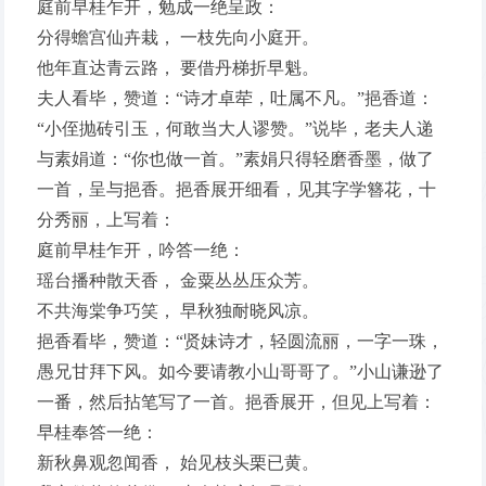
庭前早桂乍开，勉成一绝呈政：
分得蟾宫仙卉栽， 一枝先向小庭开。
他年直达青云路， 要借丹梯折早魁。
夫人看毕，赞道：“诗才卓荦，吐属不凡。”挹香道：
“小侄抛砖引玉，何敢当大人谬赞。”说毕，老夫人递
与素娟道：“你也做一首。”素娟只得轻磨香墨，做了
一首，呈与挹香。挹香展开细看，见其字学簪花，十
分秀丽，上写着：
庭前早桂乍开，吟答一绝：
瑶台播种散天香， 金粟丛丛压众芳。
不共海棠争巧笑， 早秋独耐晓风凉。
挹香看毕，赞道：“贤妹诗才，轻圆流丽，一字一珠，
愚兄甘拜下风。如今要请教小山哥哥了。”小山谦逊了
一番，然后拈笔写了一首。挹香展开，但见上写着：
早桂奉答一绝：
新秋鼻观忽闻香， 始见枝头栗已黄。