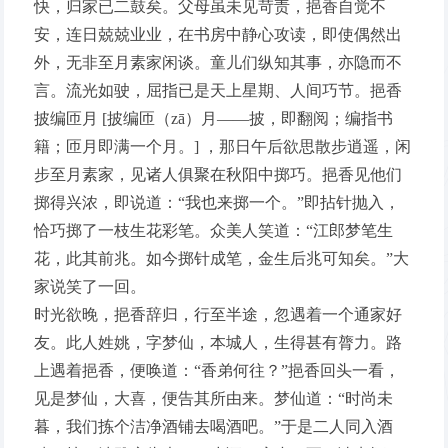
快，归家已二鼓矣。父母虽未见苛责，挹香自觉不
安，连日兢兢业业，在书房中静心攻读，即使偶然出
外，无非至月素家闲谈。童儿们纵知其事，亦隐而不
言。流光如驶，屈指已是天上星期、人间巧节。挹香
披编匝月 [披编匝（zā）月——披，即翻阅；编指书
籍；匝月即满一个月。] ，那日午后欲思散步逍遥，闲
步至月素家，见诸人俱聚在秋阳中掷巧。挹香见他们
掷得兴浓，即说道：“我也来掷一个。”即拈针抛入，
恰巧掷了一枝生花彩笔。众美人笑道：“江郎梦笔生
花，此其前兆。如今掷针成笔，金生后兆可知矣。”大
家说笑了一回。
时光欲晚，挹香辞归，行至半途，忽遇着一个通家好
友。此人姓姚，字梦仙，本城人，生得甚有膂力。路
上遇着挹香，便唤道：“香弟何往？”挹香回头一看，
见是梦仙，大喜，便告其所由来。梦仙道：“时尚未
暮，我们拣个洁净酒铺去喝酒吧。”于是二人同入酒