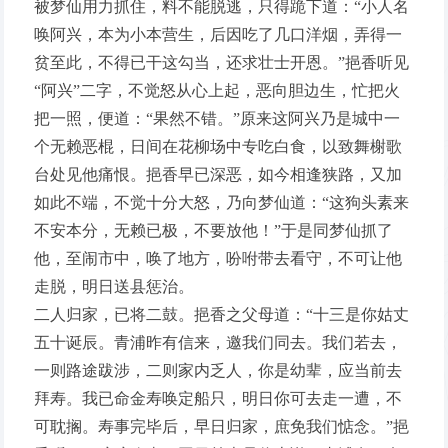
被梦仙用力抓住，料不能脱逃，只得跪下道：“小人名
唤阿兴，本为小本营生，后因吃了几口洋烟，弄得一
贫至此，不得已干这勾当，还求壮士开恩。”挹香听见
“阿兴”二字，不觉怒从心上起，恶向胆边生，忙把火
把一照，便道：“果然不错。”原来这阿兴乃是城中一
个无赖恶棍，日间在花柳场中专吃白食，以致舞榭歌
台处见他痛恨。挹香早已深恶，如今相逢狭路，又加
如此不端，不觉十分大怒，乃向梦仙道：“这狗头素来
不安本分，无赖已极，不要放他！”于是同梦仙抓了
他，至闹市中，唤了地方，吩咐带去看守，不可让他
走脱，明日送县惩治。
二人归家，已将二鼓。挹香之父母道：“十三是你姑丈
五十诞辰。青浦昨有信来，邀我们同去。我们若去，
一则路途跋涉，二则家内乏人，你是幼辈，应当前去
拜寿。我已命金寿唤定船只，明日你可去走一遭，不
可耽搁。寿事完毕后，早日归家，庶免我们惦念。”挹