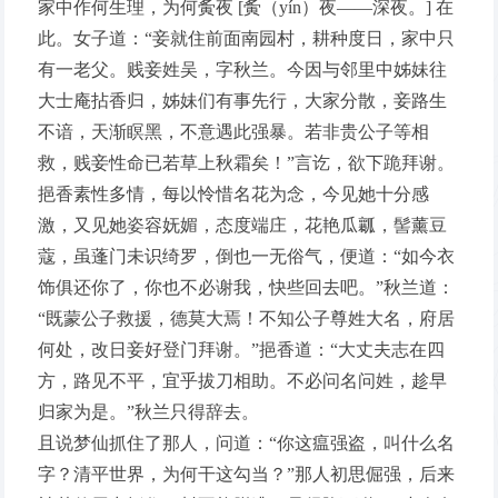
家中作何生理，为何夤夜 [夤（yín）夜——深夜。] 在
此。女子道：“妾就住前面南园村，耕种度日，家中只
有一老父。贱妾姓吴，字秋兰。今因与邻里中姊妹往
大士庵拈香归，姊妹们有事先行，大家分散，妾路生
不谙，天渐瞑黑，不意遇此强暴。若非贵公子等相
救，贱妾性命已若草上秋霜矣！”言讫，欲下跪拜谢。
挹香素性多情，每以怜惜名花为念，今见她十分感
激，又见她姿容妩媚，态度端庄，花艳瓜瓤，髻薰豆
蔻，虽蓬门未识绮罗，倒也一无俗气，便道：“如今衣
饰俱还你了，你也不必谢我，快些回去吧。”秋兰道：
“既蒙公子救援，德莫大焉！不知公子尊姓大名，府居
何处，改日妾好登门拜谢。”挹香道：“大丈夫志在四
方，路见不平，宜乎拔刀相助。不必问名问姓，趁早
归家为是。”秋兰只得辞去。
且说梦仙抓住了那人，问道：“你这瘟强盗，叫什么名
字？清平世界，为何干这勾当？”那人初思倔强，后来