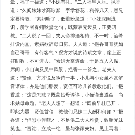
晕，福了一福道：“小妹有礼。”二人福毕入座。挹香
道：“久闻妹妹才高咏絮，字学簪花，稍停几天，愚兄
定要请教。”素娟听了，低垂粉脸道：“小妹深闺浅
识，所学者春蚓秋蛩之句，既蒙表兄齿及，正要叨
教。”二人说了一回，夫人命排酒相待。不一时，酒肴
排设内堂。素娟欲辞母归房。夫人道：“挹香哥哥犹如
自己哥哥，有何客气？况方才说的诗赋文章，席上正
好叨教，不可进去。”素娟无奈遵命，于是五人入席。
席间，小山询及吴中风景，挹香一一答之。老夫人
道：“贤侄，方才说及吟诗一事，小儿与小女虽不甚解
音谙律，亦是他们酷爱，贤侄可吟几首教教他们。”挹
香道：“这是怎敢？既蒙姑母谆谆，小侄谨当遵命，尚
求姑母命题。”老夫人想了一想道：“庭前早桂已开，
即此为题，贤侄首倡，教他们兄妹二人酬和何如？”挹
香道：“但恐小侄菲才，不足供二大人雅赏，致贻兄妹
笑也。”言讫，立成一绝，呈与张家夫妇。见上写着：