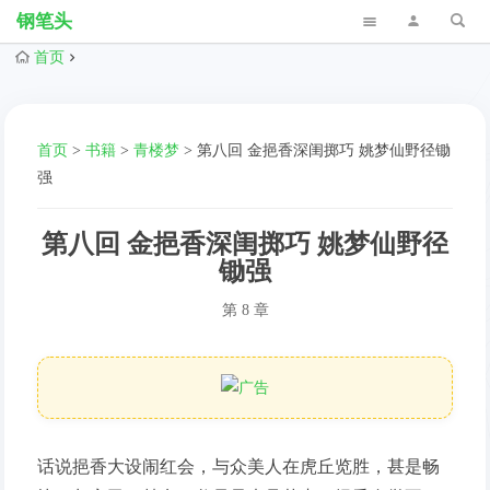
钢笔头
首页
首页
>
书籍
>
青楼梦
>
第八回 金挹香深闺掷巧 姚梦仙野径锄
强
第八回 金挹香深闺掷巧 姚梦仙野径
锄强
第 8 章
话说挹香大设闹红会，与众美人在虎丘览胜，甚是畅