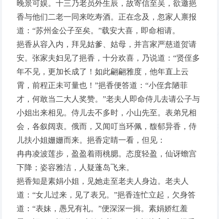
晚景可娱。十三乃老员外生辰，故寄信至吴，欲邀挹
香与他们二老一同来吃寿酒。正在念及，忽家人禀报
道：“苏州金公子至矣。”载安大喜，即命相请。
挹香从容入内，拜见姑爹、姑母，并言家严慈道贺请
安。张家夫妇见了挹香，十分欢喜，乃说道：“贤侄多
年不见，更加长成了！如此翩翩雅度，他年直上云
霄，前程正未可量也！”挹香便答道：“小侄弇陋菲
才，何敢当二大人奖赞。”老夫人即命侍儿去请公子与
小姐出来相见。侍儿去不多时，小山先至。表弟兄相
会，各叙阔衷。俄而，又闻叮当环佩，馥郁异香，侍
儿扶小姐姗姗而来。挹香定睛一看，但见：
冉冉凌波莲步，盈盈着雨桃腮。态度轻盈，仙讶蟾宫
下降；姿容雅洁，人疑蓬岛飞来。
挹香知是素娟小姐，见她走至老夫人身边。老夫人
道：“女儿过来，见了表兄。”挹香连忙立起，欠身答
道：“表妹，愚兄有礼。”便深深一揖。素娟娇红羞