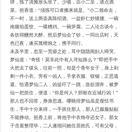
肆，拣了清雅座头坐了。少顷，店小二至，请点酒
菜。挹香道：“须拣可口者搬来就是。”小二领命去，
不一时，送上两壶真陈绍酒、一盆虾仁炒猪腰、一碗
南腿馅蛋饺、一碟糟鸡、一碗笋腐。二人论古谈今，
各饮得醺然大醉。然后梦仙会了钞，一同出店时，天
色已夜，遂买篾檀烛之，携手同行。
未及半里，忽至一荒僻之处，耳中隐隐闻妇人啼哭。
梦仙道：“奇怪！莫非此中有人寻短路么？”即把手中
火把去了煤头，往前一照，却是个青年女子，身上剥
剩一件小衣。旁有一凶人，手拿衣服、钗钿，正思逃
遁。恰遇梦仙二人，凶徒吓了一跳，急欲溜奔，被梦
仙一把抓住，便道：“你是何人？胆敢在近城行凶！”
那人也不回答，挣身思逃。哪晓得梦仙虽是瘦怯书
生，手中十分来得，一手抓住那人，那人已服服贴贴
不能挣动。挹香上前，将他手中衣饰夺还女子。那女
子含羞整理毕，二人遂细问她住居姓氏，可有父母，