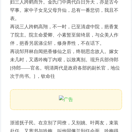
妇三人跨鹤而升。金氏门中两代白日升天，亦是古今
罕事。家中子女见父母升仙，总有一番悲切，我且不
表。
再说三人跨鹤高翔，不一时，已至清虚中院，挹香复
了院主。院主命爱卿、小素暂至留绮居，与众美人作
伴，挹香另居涤尘轩，修身养性，不在话下。
再说邹拜林自闻挹香修仙之后，终朝思念故人。嫁女
未几时，又遇吟梅丁内艰，以致离别。现升兵部侍郎
[侍郎——官名。明清两代是政府各部的副长官，地位
次于尚书。] ，钦命往
浙巡抚子民。在京别了同僚，又别姚、叶两友，束装
赴任，又寄书与吟梅，叫他同佩兰到任会面。吟梅得