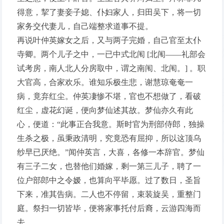
得意，挈了妻妾子媳、仆妇家人，归田吴下，将一切
家务交代妻儿，自己端整求道事不提。
再说叶仲英嫁女之后，又与两子完婚，自己官至太仆
寺卿。两个儿子之中，一已中式北闱 [北闱——礼部会
试考房，南人北人分房取中，谓之南闱、北闱。] 。职
大官高，合家欢乐。谁知乐极生悲，谢慧琼奄奄一
病，竟弃红尘。仲英凄惨不堪，官也不想做了，看破
红尘，虚花幻诞，便向梦仙述其故。梦仙亦久有此
心，便道：“此事正合我意。斯时官为刑部侍郎，独操
生杀之极，虽秉政清明，究竟恐有屈抑，所以这顶乌
纱早已厌绝。”闻仲英言，大喜，各修一本辞官。梦仙
有三子二女，也替他们婚嫁，剩一第三儿子，聘了一
位户部郎中之令嫒，也算向平毕愿。过了数日，圣旨
下来，准其告病。二人也不停留，束装旋吴，重整门
庭。祭扫一切皆毕，便将家事托付后裔，云游四海而
去。