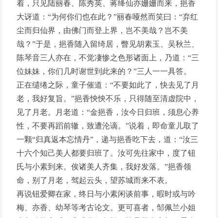
着，只见陆丽春、陈秀英、蒋绛仙亦姗姗而来，挹香
大讶道：“为何你们也在此？”丽春哑然而笑曰：“弃红
尘而归仙界，由佛门而登上界，岂不美哉？岂不美
哉？”于是，挹香随入留绮居，瞥见胡素玉、吴秋兰、
陈琴音三人亦在，不觉凄惨之色形诸面上，乃道：“三
位妹妹，你们几时谢世到此来的？”三人一一具答。
正在缱绻之际，童子催道：“不要如此了，快去见了月
老，我好复旨。”挹香怏怏不乐，只得随至清虚院中，
见了月老。月老道：“金挹香，汝今日归班，须息心养
性，不要再蹈前辙，致遭沦谪。”说着，即命童儿取了
一颗“归真返本忘情丹”，递与挹香吃下去，道：“汝三
十六个知己美人都要归班了。汝可先往家中，度了钮
氏与小素到来。俟诸美人齐集，我好发落。”挹香领
命，别了月老，驾起云头，望苏城而来不表。
再说钮爱卿在家，终日与小素闲谈前事，暇时或与吟
梅、亦香、幼琴等考古论文。更可喜者，邹佩兰小姐