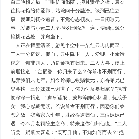
自归吟梅之后，非唯伉俪倡随，抑且贤孝之极，晨夕
往梅花馆陪侍爱卿，姑媳间十分融洽。谈到已往之
事，爱卿则抚今追昔，不觉心志顿灰。一日闲暇无
事，爱卿与小素二人至挹翠园畅游一遍，便到仙源分
艳桃花丛处，并肩坐下。
二人正在挥麈清谈，忽见半空中一朵红云冉冉而至，
二人十分奇讶。俄而，云中降下一人，爱卿、小素谛
视之，却非别人，乃是金挹香归来。二人大喜，便上
前迎接道：“金挹香，你归来了么？你前者不别而行，
抛弃我们六七年。如今吟梅已钦赐状元，亦香弟兄已
登金榜，三位妹妹已谢世了，你为何反要归家？”挹香
便深深一揖道：“家事诸般，蒙卿等静心料理，抚成子
女，我心感戴无既。若说前者不别而行，因恐你们眷
恋之故。我离家六七年，业经得道归仙，三位妹妹已
遇。今奉月老祠院主之命，特来度你们归仙也。”二人
听罢，踊跃大喜道：“既可升仙，不知如何而去？”挹