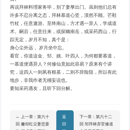
再说拜林料理家务毕，别了妻孥出门。虽则他们总有
许多不忍分离之态，拜林慕道心坚，漠然不顾。芒鞋
竹杖，任意遨游。至终南山，方才遇一异人，学成道
术。嗣后，任意往来，或探幽南岳，或采药西山，行
踪无定，岁月不知，真个是：
身心尘外远， 岁月坐中忘。
看官，你道这金、邹、姚、叶四人，为何都要慕道，
一慕道便遇异人？何修仙竟如此容易？原来有个讲
究，这四人一则夙有根基，二则不辞险阻，所以有此
地步，非我作者无稽妄说也。
要知采药遇友，且听下回分解。
← 上一章：第六十
返
下一章：第六十二
回 撇却红尘妻悲妾
回
回 邹拜林弃官修道