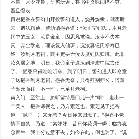
不倦，月夕花晨，研穷玩索，将书中义味细绎不穷。
吾且慢表。
再说挹香在警幻山拜投警幻道人，烧丹炼汞，驾雾腾
云，诸法精通。警幼谓挹香道：“汝正室钮氏，本月老
祠中的玉女，汝是金童，因思凡被谪。汝今不失本
真，弃尘学道，理该复入仙班；况汝妻钮氏禄寿已
终，汝到月老祠，院主定要命汝去度钮氏归班。此非
汝久居之地，明日，我命童子送汝到清虚中院去便
了。”挹香只得唯唯听命。到了明日，警幻道人即命童
子送挹香到月老祠。挹香无奈，只得拜别师长，随童
子驾云而往。不一时，已至月老祠。
甫入门，至堂上，忽听留绮居门儿一声“唷”，走出一
个美人，挹香谛视之，乃方素芝也。素芝见了挹香
道：“挹香，别来无恙？今日你来归班了。”挹香不觉
情不自禁，乃道：“素妹妹，昔日你花凋一瞬，临终犹
念痴生，我十分过意不去，如今在此，倒也罢了。”说