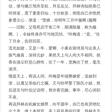
信，便与佩兰驾舟至杭，拜见岳父。拜林询知挹香已
经得道，度了妻妾归仙，十分钦羡，倒觉自己亦恍然
参透尘心，便道：“贤婿，你明年三月中服阕 [服阕
——旧制，父母死后守丧三年，期满除服，称为服
阕。] ，令妹终身亦可与他完结。”吟梅道：“是。”住
了月余，告辞回苏。
流光如驶，又是一年，爱卿、小素在留绮居与众美人
炼气修真，深得元妙，果然天上与人间大不相同。挹
香在涤尘轩息心静性，住了一年，觉胸次了然，毫无
渣滓。
慢提天上，再说人间。吟梅是年端整嫁奁，送妹到
浙，以遵父亲临行之嘱。又与幼琴娶了陈氏小姐，然
后进京与叶伯父说明，替亦香完姻。事毕，尽心供职
不表。
再说拜林在杭嫁女婚男，向平愿毕，自己也有厌绝红
尘之意，便上本辞官。圣上容其养疴归里。拜林非凡