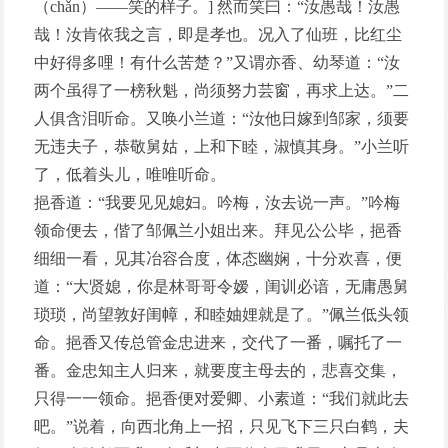
（chǎn）——笑的样子。] 然而笑曰：“汝愚哉！汝愚
哉！汝肯依我之言，即是孝也。况入了仙班，比红尘
中好得多哩！有什么苦楚？”又谓亦香、幼琴道：“汝
两个虽得了一榜秋魁，尚须努力芸窗，再求上达。”二
人俱含泪听命。又唤小兰道：“汝他日嫁到邹家，须要
无违夫子，恭敬舅姑，上和下睦，淑慎其身。”小兰听
了，低着头儿，唯唯听命。
挹香道：“我要见见媳妇。吟梅，汝去说一声。”吟梅
领命便去，偕了邹佩兰小姐出来。拜见公公毕，挹香
细细一看，见其冶容合度，体态幽娴，十分欢喜，便
道：“大贤媳，你是林哥哥令嫒，闺训必谙，无庸愚舅
琐琐，尚望敦好闺幛，和睦妯娌就是了。”佩兰低头领
命。挹香又传总管金忠进来，交代了一番，嘱托了一
番。金忠知主人归来，就要度主母去的，悲喜交集，
只得一一领命。挹香便对爱卿、小素道：“我们就此去
吧。”说着，向西北角上一招，只见飞下三只白鹤，夫