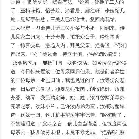
香道：“卿等勿忧，我自有法。”说着，便挽了二人的
手，至梅花馆、怡芳院、沁香居、媚红轩、步娇馆几
处，见屋宇依然，三美人已经谢世。复回梅花馆。
三人坐定，即命侍儿请三位少爷与小姐一同到来。侍
儿见家主归来，十分奇异，忙报众公子。吟梅等听
了，惊喜交集，急趋入内，拜见父亲。挹香道：“你们
都起来。”公子等领命，侍立于侧。挹香谓吟梅道：
“汝金殿抡元，显扬门闾，我也快活。如今汝父已经得
道，今日特来度汝二位母亲同归仙果。就是前者弃世
的三位母亲，业已归仙，我也见过的了，汝等切勿悲
苦。日后进京复职，须要尽心报国，削佞除奸。汝弟
亦香、幼琴，我已聘定陈、姚二姓，汝可替两弟早办
完姻之事。汝妹小兰，已许汝内弟为室，汝须端整嫁
奁，送妹于归。这几桩事望汝牢牢记着。”吟梅听了，
不禁流泪道：“父亲之言，孩儿自当谨遵，但欲度两位
母亲去，孩儿劬劳未报，未免不孝之罪。”挹香冁 [冁