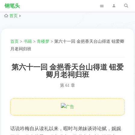
钢笔头
首页
首页
>
书籍
>
青楼梦
>
第六十一回 金挹香天台山得道 钮爱卿
月老祠归班
第六十一回 金挹香天台山得道 钮爱
卿月老祠归班
第 61 章
话说吟梅自从读礼以来，暇时与弟妹谈诗论赋，娓娓