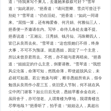
道：“待我来写个柬儿，去邀她来叙叙可好？”雪琴
道：“如此甚好。”挹香道：“请问慧卿、雪贞可曾迁于
别处？”雪琴道：“仍在旧处。”挹香道：“如此一同请
来。”屈指一算，还有梅爱春、何月娟、何雅仙三人，
挹香便一齐邀请在内。写毕，命侍儿各处去邀不提。
挹香说道：“王湘云、汪秀娟、钱月仙、冯珠卿四人，
皆已从良而去矣。”雪琴道：“这也怪她们不得，终身
大事，不可不为预谋。就是愚姐，因定了一个主意，
所以未曾弃君而去。不然，亦不能与君再晤矣。”挹香
道：“姐姐定的什么主意，倒要请教。”雪琴道：“我想
风尘沦落，命薄可知，然既命薄，即使超脱风尘，未
必就可如愿。若云‘抱衾与裯’，断非愚姐所肯从，假令
勉强从良而作小星三五，依旧受人节制，何不就在风
尘中闭门谢客？如云日后无依，愚姐早蓄余金在此，
虽田舍子，亦可偕老。人谓青楼为孽地，我谓青楼岂
尽孽地哉？”挹香听了，拍手道：“姐姐达人，真超出