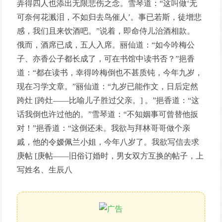
弄得四人也添出无限悲伤之念。雪琴道：“这叫做‘无
可奈何花溅泪，不如归去鸟催人’。事已若斯，徒增悲
感，我们且来饮酒吧。”说着，即命侍儿治酒相款。
俄而，酒席已成，五人入席。丽仙道：“如今吟梅公
子、亦香公子都长成了，可在书馆中读书否？”挹香
道：“都在读书，幸得吟梅倒也不甚质钝，今年九岁，
现在习学文章。”丽仙道：“九岁已能作文，日后定然
跨灶 [跨灶——比喻儿子胜过父亲。] 。”挹香道：“这
话我倒也许过他的。”雪琴道：“不知姻事可曾替他扳
对！”挹香道：“这倒还未。我欲与拜林哥哥做个亲
戚，他的令嫒佩兰小姐，今年八岁了。我欲写信去求
庚帖 [庚帖——旧俗订婚时，男女双方互换的帖子，上
写姓名、生辰八