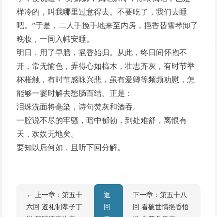
样冷的，叫我哪里过意得去。不要吃了，我们去睡
吧。”于是，二人手挽手地来至内房，挹香替雪琴卸了
晚妆，一同入帏安睡。
明日，用了早膳，挹香始归。从此，终日间怀抱不
开，常无愉色，弄得心如槁木，壮志齐灰，有时节举
杯枨触，有时节感咏兴悲，虽有爱卿等频频劝慰，怎
能够一霎时解去愁肠百结。正是：
泪珠洗面将毫染，诗句焚灰和酒吞。
一腔说不尽的牢骚，暗中郁勃，到处难舒，离恨有
天，欢娱无地矣。
要知以后何如，且听下回分解。
← 上一章：第五十
返
下一章：第五十八
六回 遵礼制孝子丁
回
回 看破世情挹香悟