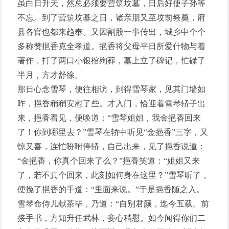
虽白日升天，然总必须要营筑坟墓，日后好使子孙等
不忘。到了营筑坟基之日，诸亲朋又至坟前祭奠，府
县各官也都来趋奉。又因割股一事传出，城乡中个个
多称赞挹香克全孝道。挹香将父母平日所爱什物与着
著作，打了两口小银棺殉葬，墓上立了碑记，忙碌了
半月，方才舒徐。
那日心念雪琴，便往相访，到得雪琴家，见其门墙如
昨，挹香稍稍安慰了些。才入门，恰迎着雪琴轿子出
来，挹香看见，便唤道：“雪琴姐姐，我金挹香回来
了！你到哪里去？”雪琴在轿中听见“金挹香”三字，又
惊又喜，连忙吩咐停轿，自己出来，见了挹香说道：
“金挹香，你真个回来了么？”挹香笑道：“姐姐又来
了，若不真个回来，此刻如何身在这里？”雪琴听了，
便挽了挹香的手道：“里面来说。”于是挹香随之入。
雪琴命侍儿献茶毕，乃道：“自别君颜，迄今五载。前
接手书，方知升任武林，妾心稍慰。如今闻得你们二