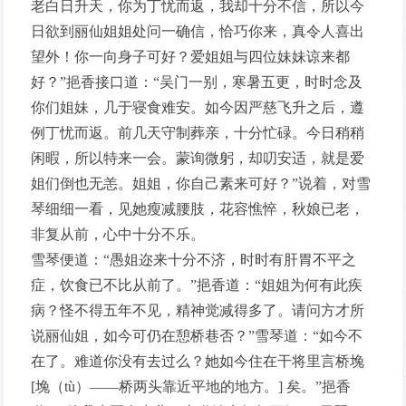
老白日升天，你为丁忧而返，我却十分不信，所以今
日欲到丽仙姐姐处问一确信，恰巧你来，真令人喜出
望外！你一向身子可好？爱姐姐与四位妹妹谅来都
好？”挹香接口道：“吴门一别，寒暑五更，时时念及
你们姐妹，几于寝食难安。如今因严慈飞升之后，遵
例丁忧而返。前几天守制葬亲，十分忙碌。今日稍稍
闲暇，所以特来一会。蒙询微躬，却叨安适，就是爱
姐们倒也无恙。姐姐，你自己素来可好？”说着，对雪
琴细细一看，见她瘦减腰肢，花容憔悴，秋娘已老，
非复从前，心中十分不乐。
雪琴便道：“愚姐迩来十分不济，时时有肝胃不平之
症，饮食已不比从前了。”挹香道：“姐姐为何有此疾
病？怪不得五年不见，精神觉减得多了。请问方才所
说丽仙姐，如今可仍在憩桥巷否？”雪琴道：“如今不
在了。难道你没有去过么？她如今住在干将里言桥堍
[堍（tù）——桥两头靠近平地的地方。] 矣。”挹香