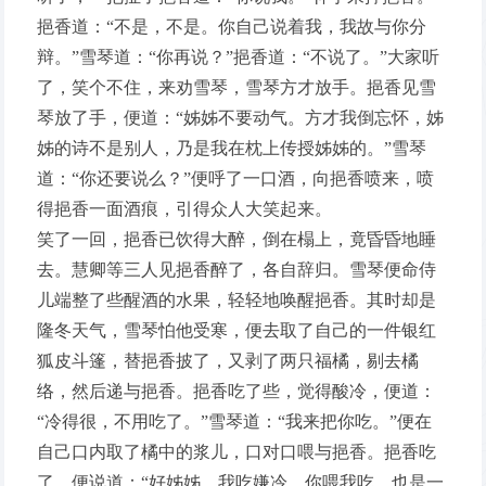
挹香道：“不是，不是。你自己说着我，我故与你分
辩。”雪琴道：“你再说？”挹香道：“不说了。”大家听
了，笑个不住，来劝雪琴，雪琴方才放手。挹香见雪
琴放了手，便道：“姊姊不要动气。方才我倒忘怀，姊
姊的诗不是别人，乃是我在枕上传授姊姊的。”雪琴
道：“你还要说么？”便呼了一口酒，向挹香喷来，喷
得挹香一面酒痕，引得众人大笑起来。
笑了一回，挹香已饮得大醉，倒在榻上，竟昏昏地睡
去。慧卿等三人见挹香醉了，各自辞归。雪琴便命侍
儿端整了些醒酒的水果，轻轻地唤醒挹香。其时却是
隆冬天气，雪琴怕他受寒，便去取了自己的一件银红
狐皮斗篷，替挹香披了，又剥了两只福橘，剔去橘
络，然后递与挹香。挹香吃了些，觉得酸冷，便道：
“冷得很，不用吃了。”雪琴道：“我来把你吃。”便在
自己口内取了橘中的浆儿，口对口喂与挹香。挹香吃
了，便说道：“好姊姊，我吃嫌冷，你喂我吃，也是一