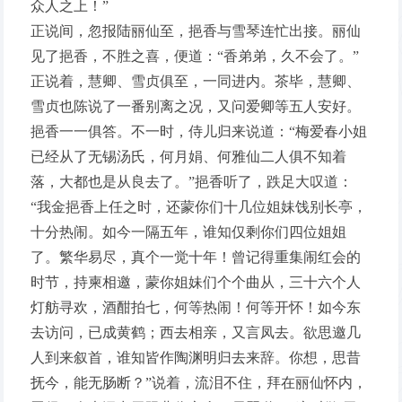
众人之上！”
正说间，忽报陆丽仙至，挹香与雪琴连忙出接。丽仙
见了挹香，不胜之喜，便道：“香弟弟，久不会了。”
正说着，慧卿、雪贞俱至，一同进内。茶毕，慧卿、
雪贞也陈说了一番别离之况，又问爱卿等五人安好。
挹香一一俱答。不一时，侍儿归来说道：“梅爱春小姐
已经从了无锡汤氏，何月娟、何雅仙二人俱不知着
落，大都也是从良去了。”挹香听了，跌足大叹道：
“我金挹香上任之时，还蒙你们十几位姐妹饯别长亭，
十分热闹。如今一隔五年，谁知仅剩你们四位姐姐
了。繁华易尽，真个一觉十年！曾记得重集闹红会的
时节，持柬相邀，蒙你姐妹们个个曲从，三十六个人
灯舫寻欢，酒酣拍七，何等热闹！何等开怀！如今东
去访问，已成黄鹤；西去相亲，又言凤去。欲思邀几
人到来叙首，谁知皆作陶渊明归去来辞。你想，思昔
抚今，能无肠断？”说着，流泪不住，拜在丽仙怀内，