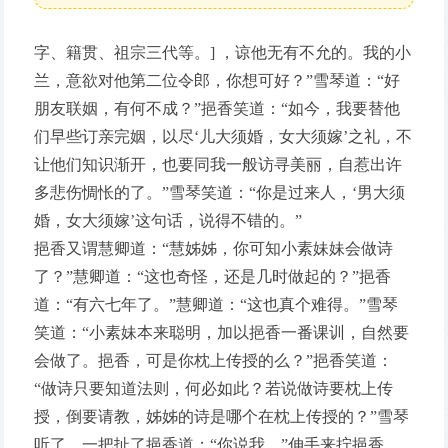
字、籍贯、祖宗三代等。] ，谅他无有不允的。我的小
兰，意欲对他第二位令郎，你想可好？”雪琴道：“好
朋友联姻，有何不成？”挹香笑道：“如今，我要替他
们早些订亲完姻，以尽‘儿大须婚，女大须嫁’之礼，不
让他们知识渐开，也要同我一般访寻美丽，自惹出许
多悲伤惆怅的了。”雪琴笑道：“你是过来人，‘男大须
婚，女大须嫁’这句话，说得不错的。”
挹香又谓慧卿道：“慧姊姊，你可知小素妹妹会做诗
了？”慧卿道：“这也奇怪，还是几时做起的？”挹香
道：“有六七年了。”慧卿道：“这也真个难得。”雪琴
笑道：“小素妹本来聪明，加以挹香一番课训，自然要
会做了。挹香，可是你枕上传授的么？”挹香笑道：
“做诗只要知道法则，何必如此？若说做诗要枕上传
授，倒要请教，姊姊的诗是哪个在枕上传授的？”雪琴
听了，一把扯了挹香道：“你说我。”伸手来拧挹香。