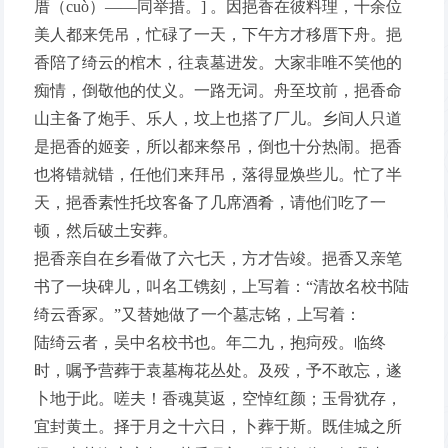
厝（cuò）——同举措。] 。因挹香在彼料理，十余位
美人都来凭吊，忙碌了一天，下午方才移厝下舟。挹
香陪了绮云的棺木，往袁墓进发。大家非唯不笑他的
痴情，倒敬他的仗义。一路无词。舟至坟前，挹香命
山主备了炮手、乐人，坟上也搭了厂儿。乡间人只道
是挹香的姬妾，所以都来祭吊，倒也十分热闹。挹香
也将错就错，任他们来拜吊，落得显焕些儿。忙了半
天，挹香素性托坟客备了几席酒肴，请他们吃了一
顿，然后破土安葬。
挹香亲自在乡看做了六七天，方才告竣。挹香又亲笔
书了一块碑儿，叫名工镌刻，上写着：“清故名校书陆
绮云香冢。”又替她做了一个墓志铭，上写着：
陆绮云者，吴中名校书也。年二九，抱疴殁。临终
时，嘱予营葬于袁墓梅花丛处。及殁，予不敢忘，遂
卜地于此。嗟夫！香魂莫返，空悼红颜；玉骨犹存，
宜封黄土。择于月之十六日，卜葬于斯。既佳城之所