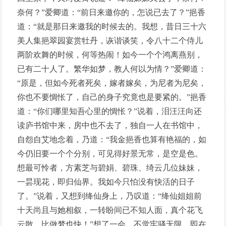
奈何？”爱卿道：“前日来邀你的，怎说已去了？”挹香
道：“就是那日来邀我的时候去的。我想，昔日三十六
美人集挹翠园宴赏牡丹，诙谐谈笑，令八十二个侍儿
两阶欢舞的时候，何等热闹！如今一个个鸿离燕别，
已有二十人了。繁华如梦，教人何以为情？”爱卿道：
“原是，但如今死者死矣，嫁者嫁矣，为尼者为尼矣，
你也不要惆怅了，自己的身子究竟也是要紧的。”挹香
道：“你们哪里知吾心里的惆怅？”说着，泪汪汪向还
读庐书馆中来，房中也不去了，独自一人在书馆中，
自怨自艾地念着，乃道：“我金挹香也算有艳福的，如
今仍旧要一个个分别，可见得好景无常，是空是色。
想最可怜者，方素芝与碧娟、碧珠、绮云几位妹妹，
一昙现花，即归仙界。我如今只怕没有快活的日子
了。”说着，又想到绛仙身上，乃叹道：“绛仙姐姐前
十天尚且与她相叙，一转盼间已不知人面，真个花飞
云散，比做梦也快！”想了一会，不觉牢骚无限，即在