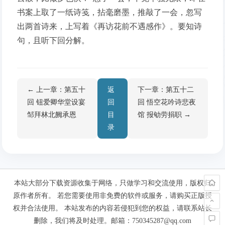
书案上取了一纸诗笺，拈毫磨墨，推敲了一会，忽写
出两首诗来，上写着《再访花前不遇感作》。要知诗
句，且听下回分解。
← 上一章：第五十
返
下一章：第五十二
回 钮爱卿华堂设宴
回
回 悟空花吟诗悲夜
邹拜林北阙承恩
目
馆 报劬劳捐职 →
录
本站大部分下载资源收集于网络，只做学习和交流使用，版权归
原作者所有。 若您需要使用非免费的软件或服务，请购买正版授
权并合法使用。 本站发布的内容若侵犯到您的权益，请联系站长
删除，我们将及时处理。邮箱：750345287@qq.com