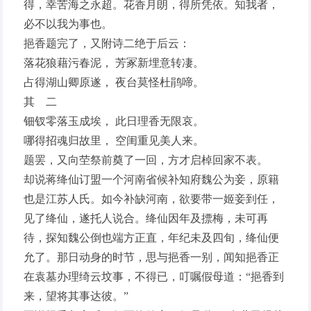
得，幸苦海之永超。花香月朗，得所凭依。知我者，
必不以我为事也。
挹香题完了，又附诗二绝于后云：
落花狼藉污春泥， 芳冢新埋意转凄。
占得湖山卿原遂， 夜台莫怪杜鹃啼。
其 二
钿钗零落玉成埃， 此日理香无限哀。
哪得招魂归故里， 空闺重见美人来。
题罢，又向茔祭前奠了一回，方才启棹回家不表。
却说蒋绛仙订盟一个河南省候补知府魏公为妾，原籍
也是江苏人氏。如今补缺河南，欲要带一姬妾到任，
见了绛仙，遂托人说合。绛仙因年及摽梅，未可再
待，探知魏公倒也端方正直，年纪未及四旬，绛仙便
允了。那日动身的时节，思与挹香一别，闻知挹香正
在袁墓办理绮云坟事，不得已，叮嘱假母道：“挹香到
来，望将其事达彼。”