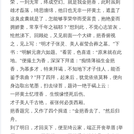
荣，一到无常，终成空幻。就是我金挹香，此时虽则
雄才磊落，绮思缠绵，他日也无非一抔黄土，遮盖了
这臭皮囊就是了，怎能够享荣华而受富贵，抱艳妾而
拥娇妻，常享千年之福耶？”想到此，不觉心志皆灰，
怆然涕下。回顾处，又见前面一个大碑，挹香俯视
之，见上写：“明才子张灵、美人崔莹合葬之墓。”下
书：“明解元唐六如题。”看罢，色喜道：“原来就在此
地。”便撮土为香，深深下拜道：“痴情薄福生金挹
香，为慕多才，特来拜谒，不知地下才子佳人，能否
鉴予衷曲？”拜了四拜，起来后，犹觉依依莫释，便向
身边取出笔墨，扫去绿苔，题诗一绝于碣上云：
一抔黄土忆埋香， 生恨缘悭死后伤。
才子美人千古艳， 崔张何必羡西厢。
挹香题完，又作了四个揖道：“金挹香去了。”然后归
舟。
到了明日，才回吴下，便至绮云家，端正开丧举厝 [举