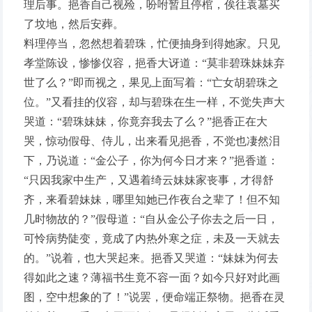
理后事。挹香自己视殓，吩咐暂且停棺，俟往袁墓买
了坟地，然后安葬。
料理停当，忽然想着碧珠，忙便抽身到得她家。只见
孝堂陈设，惨惨仪容，挹香大讶道：“莫非碧珠妹妹弃
世了么？”即而视之，果见上面写着：“亡女胡碧珠之
位。”又看挂的仪容，却与碧珠在生一样，不觉失声大
哭道：“碧珠妹妹，你竟弃我去了么？”挹香正在大
哭，惊动假母、侍儿，出来看见挹香，不觉也凄然泪
下，乃说道：“金公子，你为何今日才来？”挹香道：
“只因我家中生产，又遇着绮云妹妹家丧事，才得舒
齐，来看碧妹妹，哪里知她已作夜台之辈了！但不知
几时物故的？”假母道：“自从金公子你去之后一日，
可怜病势陡变，竟成了内热外寒之症，未及一天就去
的。”说着，也大哭起来。挹香又哭道：“妹妹为何去
得如此之速？薄福书生竟不容一面？如今只好对此画
图，空中想象的了！”说罢，便命端正祭物。挹香在灵