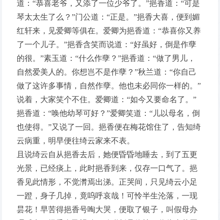
道：“恭喜老爷，又添了一位少爷了。”挹香道：“可是
琴太太生了么？”门公道：“正是。”挹香大喜，便到媚
红轩来，见爱卿等俱在。爱卿为挹香道：“恭喜你又养
了一个儿子。”挹香含笑而说道：“好虽好，倒是作孽
的很。”素玉道：“什么作孽？”挹香道：“做了男儿，
自然爱美人的。你想岂不是作孽？”秋兰道：“你自己
做了这许多事情，自然作孽。他也未必同你一样的。”
说着，大家笑个不住。爱卿道：“如今又要命名了。”
挹香道：“唤他幼琴可好？”爱卿笑道：“儿以母名，倒
也使得。”又说了一回。挹香便在梅花馆住了，告知绮
云病重，明早便往绮云家来不表。
且说绮云自从挹香去后，她便昏昏地睡去，到了五更
光景，已经痰上，此时挹香到来，仅存一口气了。挹
香见此情形，不觉潸焉出涕。正哭间，只见绮云小足
一蹬，身子几掉，竟呜呼哀哉！可怜半生沦落，一现
昙花！早苦得挹香号啕大哭，便取了银子，叫假母办