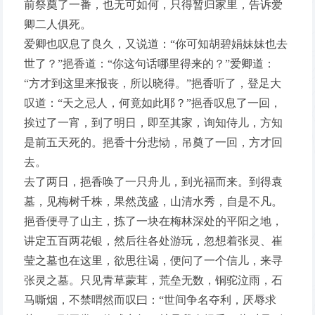
前祭奠了一番，也无可如何，只得暂归家里，告诉爱
卿二人俱死。
爱卿也叹息了良久，又说道：“你可知胡碧娟妹妹也去
世了？”挹香道：“你这句话哪里得来的？”爱卿道：
“方才到这里来报丧，所以晓得。”挹香听了，登足大
叹道：“天之忌人，何竟如此耶？”挹香叹息了一回，
挨过了一宵，到了明日，即至其家，询知侍儿，方知
是前五天死的。挹香十分悲恸，吊奠了一回，方才回
去。
去了两日，挹香唤了一只舟儿，到光福而来。到得袁
墓，见梅树千株，果然茂盛，山清水秀，自是不凡。
挹香便寻了山主，拣了一块在梅林深处的平阳之地，
讲定五百两花银，然后往各处游玩，忽想着张灵、崔
莹之墓也在这里，欲思往谒，便问了一个信儿，来寻
张灵之墓。只见青草蒙茸，荒垒无数，铜驼泣雨，石
马嘶烟，不禁喟然而叹曰：“世间争名夺利，厌辱求