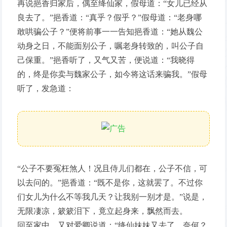
再说挹香归家后，偶至绛仙家，假母道：“女儿已经从
良去了。”挹香道：“真乎？假乎？”假母道：“老身哪
敢哄骗公子？”便将前事一一告知挹香道：“她从魏公
动身之日，不能面别公子，嘱老身转致的，叫公子自
己保重。”挹香听了，又气又苦，便说道：“我晓得
的，终是你卖与魏家公子，如今将这话来骗我。”假母
听了，发急道：
“公子不要冤枉煞人！况且侍儿们都在，公子不信，可
以去问的。”挹香道：“既不是你，这就罢了。不过你
们女儿为什么不等我几天？让我别一别才是。”说是，
无限凄凉，簌簌泪下，竟立起身来，飘然而去。
回至家中，又对爱卿说道：“绛仙妹妹又去了，奈何？