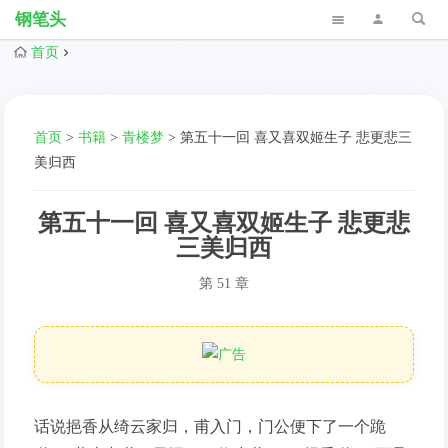
钢笔头
首页
首页
>
书籍
>
青楼梦
>
第五十一回 喜又喜双姬生子 悲更悲三
美归西
第五十一回 喜又喜双姬生子 悲更悲
三美归西
第 51 章
话说挹香从绮云家归，甫入门，门公便下了一个跪