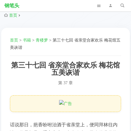
钢笔头
首页
首页
>
书籍
>
青楼梦
>
第三十七回 省亲堂合家欢乐 梅花馆五
美诙谐
第三十七回 省亲堂合家欢乐 梅花馆
五美诙谐
第 37 章
话说那日，挹香吩咐治酒于省亲堂上，便同拜林往内