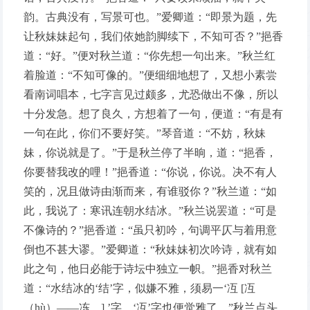
韵。古典没有，写景可也。”爱卿道：“即景为题，先
让秋妹妹起句，我们依她韵脚续下，不知可否？”挹香
道：“好。”便对秋兰道：“你先想一句出来。”秋兰红
着脸道：“不知可像的。”便细细地想了，又想小素尝
看南词唱本，七字言见过颇多，尤恐做出不像，所以
十分发急。想了良久，方想着了一句，便道：“有是有
一句在此，你们不要好笑。”琴音道：“不妨，秋妹
妹，你说就是了。”于是秋兰停了半晌，道：“挹香，
你要替我改的哩！”挹香道：“你说，你说。决不有人
笑的，况且做诗由渐而来，有谁驳你？”秋兰道：“如
此，我说了：寒讯连朝水结冰。”秋兰说罢道：“可是
不像诗的？”挹香道：“虽只初吟，句调平仄与着用意
倒也不甚大谬。”爱卿道：“秋妹妹初次吟诗，就有如
此之句，他日必能于诗坛中独立一帜。”挹香对秋兰
道：“水结冰的‘结’字，似嫌不雅，须易一‘冱 [冱
（hù）——冻。] ’字，‘冱’字也便觉雅了。”秋兰点头