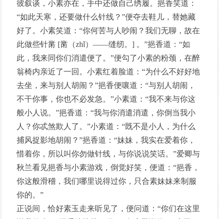
彼叙谈，小素亦在，手中还做自己绣履。挹香笑道：
“如此天寒，还要做什么针线？”便夺去鞋儿，替她藏
好了。小素笑道：“你何苦与人吵闹？我们无聊，故在
此做些针黹 [黹（zhǐ）——缝纫。] 。”挹香道：“如
此，我来同你们消遣便了。”便勾了小素的粉颈，在醉
翁椅内亲近了一回。小素红着脸道：“为什么不好好地
去坐，来与别人胡闹？”挹香便嚷道：“与别人胡闹，
不干你事，你也不必发急。”小素道：“我不来与你这
般小人说。”挹香道：“我与你消遣消遣，你倒当我小
人？你忒煞欺人了。”小素道：“既不是小人，为什么
捕风捉影地胡闹？”挹香道：“妹妹，我实在爱着你，
惜着你，所以叫你勿做针线，与你说说笑话。”爱卿与
秋兰看见挹香与小素游戏，倒觉好笑，便道：“挹香，
你这般滑稽，我们哪里说得过你，只合素妹妹来制服
你的。”
正说间，恰好素玉走来听见了，便问道：“你们在这里