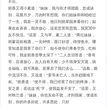
不出。
挹香又谓小素道：“妹妹，我与你才得团圆，忽成诀
别，花晨月夕，万勿时常想我。你们姐妹和和睦睦过
了一生，我若一灵不散，他日到挹翠园来看你们，如
果欢欢喜喜，我亦放心，设若悲苦而思我，我冥冥中
反不快活。”说罢，又与琴、素二人道：“两位妹妹，
前蒙花前相遇，一见钟情，愿订好逑，得偕鱼水。哪
里知道是我害了你们了，如今使你们青春空负，红粉
可怜，我金挹香造孽太深了！”二人含泪答道：“香哥
哥，且请放心，吉人自有天相，少不得身安灾退，病
去福临，就可再叙。若果弃了我们去么……”说着，眼
中流泪不住。又说道：“妾等未亡人，当亦趋随地下
矣。”挹香道：“使不得，我已经害了你们的终身，不
安之甚；若说这‘死’字，使我益发不安了。”说罢，又
对秋兰道：“妹妹，你也实命不犹，才到我家，便成长
别，你的许多好处，许多恩处，只好