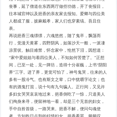
丧事，延了僧道在东西两厅做些功德，开了丧报目，
往本城官绅以及挹香的亲友家去报知。爱卿与四位美
人都成了服，披麻戴孝，家人们也穿素缟。吾且住
表。
再说挹香三魂缥缥，六魂悠然，随了鬼卒，飘荡而
行，觉漫天黄雾，四野阴风，如落沙天一般，一派凄
凉景状。触目难禁，怀念家中，怆然下泪，因想道：
“家中爱姐姐与着四位美人，不知如何苦楚了。”正想
间，已至一处，见一牌坊，造得十分崔巍，上书“阴阳
界”三字。进了界，更觉可怕了，神号鬼哭，往来的人
多有一股冷气。也有斯文之辈，口中犹嚼字论文；也
有的酒鬼打混，说十句有九句骗人。正行间，又见许
多妇女哭哭哀哀地过来，挹香倒吃了一惊，只道美人
们殉身来寻，便留神地一看，却是三个无首的妇女，
手中自拎首级，一路哭来。挹香不解，便问勾魂使
者，方知昨日点刑的奸情妇女。挹香看罢，频频叹