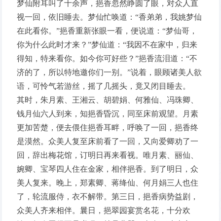
梦仙附耳叫了十余声，挹香忽然睁圆了眼，对众人直
视一回，依旧睡去。梦仙忙唤道：“香弟弟，我姚梦仙
在此看你。”挹香重新张眼一看，便说道：“梦仙哥，
你为什么此时才来？”梦仙道：“我因不在家中，归来
得知，特来看你。如今你可好些？”挹香流泪道：“不
济的了，所以特地邀你们一别。”说着，眼顾诸美人欲
语，可怜气若游丝，摇了几摇头，竟又闭目睡去。
其时，朱月素、王湘云、胡碧娟、何雅仙、冯珠卿、
钱月仙六人到来，知挹香昏沉，同至床前观望。月素
更加苦楚，便去偎住挹香耳畔，呼唤了一回，挹香终
是漠然。众美人复至床前看了一回，又向爱卿劝了一
回，辞出梅花馆，订明日再来看视。唯月素、丽仙、
婉卿、宝琴四人住在金家，相伴挹香。到了明日，众
美人复来。晚上，郑素卿、蒋绛仙、何月娟三人也住
了，轮流服侍，衣不解带。第三日，挹香病势益剧，
众美人齐来相伴。曩日，挹翠园宴赏名花，十分欢