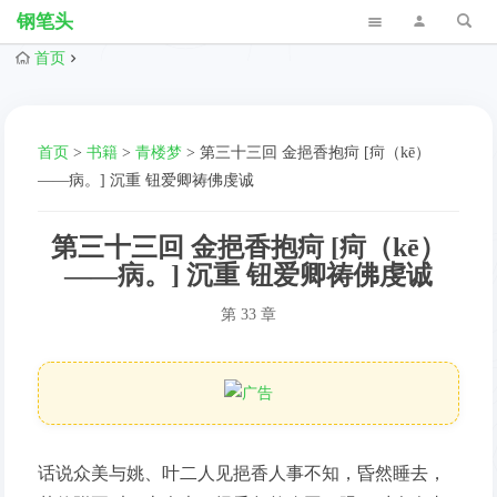
钢笔头
首页
首页
>
书籍
>
青楼梦
>
第三十三回 金挹香抱疴 [疴（kē）
——病。] 沉重 钮爱卿祷佛虔诚
第三十三回 金挹香抱疴 [疴（kē）
——病。] 沉重 钮爱卿祷佛虔诚
第 33 章
话说众美与姚、叶二人见挹香人事不知，昏然睡去，