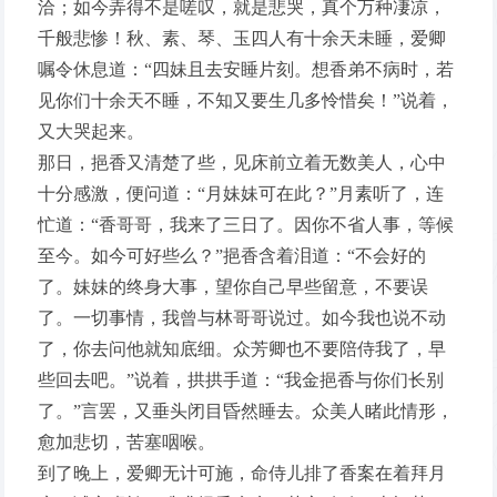
洽；如今弄得不是嗟叹，就是悲哭，真个万种凄凉，
千般悲惨！秋、素、琴、玉四人有十余天未睡，爱卿
嘱令休息道：“四妹且去安睡片刻。想香弟不病时，若
见你们十余天不睡，不知又要生几多怜惜矣！”说着，
又大哭起来。
那日，挹香又清楚了些，见床前立着无数美人，心中
十分感激，便问道：“月妹妹可在此？”月素听了，连
忙道：“香哥哥，我来了三日了。因你不省人事，等候
至今。如今可好些么？”挹香含着泪道：“不会好的
了。妹妹的终身大事，望你自己早些留意，不要误
了。一切事情，我曾与林哥哥说过。如今我也说不动
了，你去问他就知底细。众芳卿也不要陪侍我了，早
些回去吧。”说着，拱拱手道：“我金挹香与你们长别
了。”言罢，又垂头闭目昏然睡去。众美人睹此情形，
愈加悲切，苦塞咽喉。
到了晚上，爱卿无计可施，命侍儿排了香案在着拜月