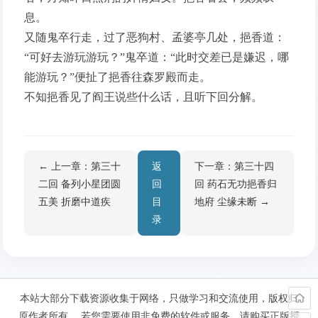
息。
又随鬼卒行走，过了恶狗村、孟婆亭几处，挹香道：
“可好去游玩游玩？”鬼卒道：“此时交差已是嫌迟，哪
能游玩？”便扯了挹香往森罗殿而走。
不知挹香见了阎王说些什么话，且听下回分解。
← 上一章：第三十
返
下一章：第三十四
二回 备列小星团圆
回
回 药石无功挹香归
五美 折磨中道疾
目
地府 尘缘未断 →
录
本站大部分下载资源收集于网络，只做学习和交流使用，版权归
原作者所有。 若您需要使用非免费的软件或服务，请购买正版授