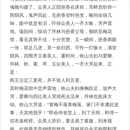
魂魄勾摄了。众美人正陪挹香在床前，耳畔忽听得一
阵阴风，鬼声四起，见挹香登时色变，喉间命痰几
响，眼中犹是有泪，吓得众美人一齐大唤，哭声震
地。顷刻间，惊动了拜林与挹香父母，都哄至梅花
馆，看见其势不佳，十分苦楚。又一瞬间，挹香两眼
一张，双足几迸，竟一命归西。可怜一灯惨火，满室
阴风，四围齐立着美人。霎时间，铁山夫妇与爱卿、
拜林、秋、素、琴、玉众美人，一齐大哭起来。正
是：
阎王注定三更死，并不留人到五更。
其时梅花馆中悲声震地，铁山夫妇捶胸跌足，放声大
哭，爱卿与四位美人哭得死去活来，拜林也抚床大
恸。铁山大哭道：“黄梅不落青梅落。家门不幸遭此逆
事，天其绝我乎！”即命停丧堂上，到了天明，料理一
切衣衾棺椁。众美人辞归，要去易了素服，到来视
殓，此挹香平昔钟情所致也。拜林就在金宅相帮料理