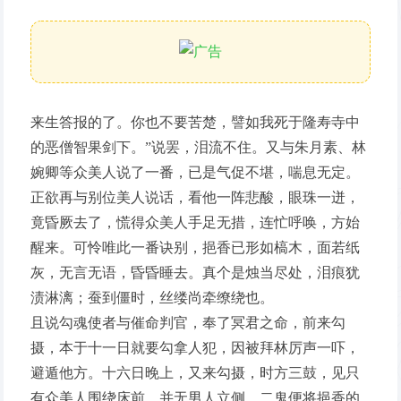
来生答报的了。你也不要苦楚，譬如我死于隆寿寺中
的恶僧智果剑下。”说罢，泪流不住。又与朱月素、林
婉卿等众美人说了一番，已是气促不堪，喘息无定。
正欲再与别位美人说话，看他一阵悲酸，眼珠一迸，
竟昏厥去了，慌得众美人手足无措，连忙呼唤，方始
醒来。可怜唯此一番诀别，挹香已形如槁木，面若纸
灰，无言无语，昏昏睡去。真个是烛当尽处，泪痕犹
渍淋漓；蚕到僵时，丝缕尚牵缭绕也。
且说勾魂使者与催命判官，奉了冥君之命，前来勾
摄，本于十一日就要勾拿人犯，因被拜林厉声一吓，
避遁他方。十六日晚上，又来勾摄，时方三鼓，见只
有众美人围绕床前，并无男人立侧，二鬼便将挹香的