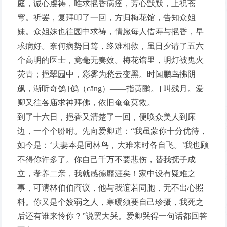
庭，诚心虔祷，唯求挹香病痊，芳心默默，上祝苍
穹。祈罢，复拜叩了一回，方归梅花馆，告知众姐
妹。众姐妹也往园中求祷，情愿每人借寿与挹香，早
求病好。奈何病势日笃，终难相救，虽日夕请了五六
个高明的医士，竟毫无奏效。梅花馆里，明灯被鬼火
荧青；挹翠园中，彩雾为愁云变黑。时闻鹏鸟拂阴
飙，渐听奇鸧 [鸧（cāng）——指黄鹂。] 叫残月。爱
卿又往各庙求神拜佛，依旧奄奄莫救。
到了十六日，挹香又清楚了一回，便唤众美人到床
边，一个个吩咐。先向爱卿道：“我虽蒙你十分优待，
如今是：‘夫妻本是同林鸟，大难来时各自飞。’我也顾
不得你许多了。你自己千万不要悲伤，替我抚子成
立，孝养二亲，我就感德靡涯矣！家中设有疑难之
事，可请林伯伯商议，他与我谊若同胞，无不出心照
料。你又是个姣弱之人，寒暖须要自己珍摄，我死之
后还有谁来怜你？”说罢大哭。爱卿哭得一句话都回答