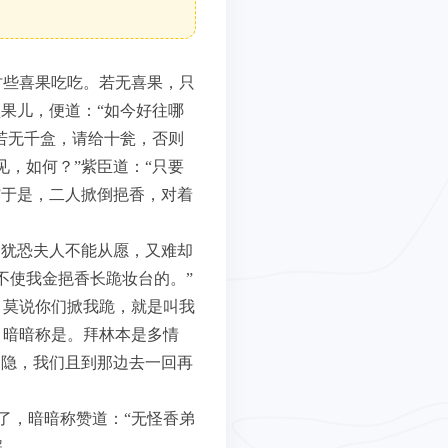
讨些喜果吃吃。若无喜果，只
果儿，便道：“如今好往哪
若无千盒，请给十瓮，否则
，如何？”紫臣道：“只要
”于是，二人掀倒挹香，对着
，犹恐夫人不能从愿，又难却
不使我金挹香长跪妆台的。”
，莫说你们掀我跪，就是叫我
，暗暗称是。拜林本是多情
恻隐，我们且到那边去一回再
了，暗暗称赞道：“无怪香弟
解。