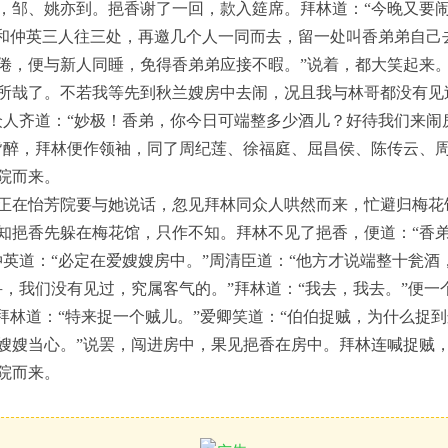
，邹、姚亦到。挹香谢了一回，款入筵席。拜林道：“今晚又要
们和仲英三人往三处，再邀几个人一同而去，留一处叫香弟弟自己
倦，便与新人同睡，免得香弟弟应接不暇。”说着，都大笑起来。
所哉了。不若我等先到秋兰嫂房中去闹，况且我与林哥都没有见
众人齐道：“妙极！香弟，你今日可端整多少酒儿？好待我们来闹房
皆醉，拜林便作领袖，同了周纪莲、徐福庭、屈昌侯、陈传云、
院而来。
正在怡芳院要与她说话，忽见拜林同众人哄然而来，忙避归梅花
知挹香先躲在梅花馆，只作不知。拜林不见了挹香，便道：“香弟
仲英道：“必定在爱嫂嫂房中。”周清臣道：“他方才说端整十瓮酒
寻，我们没有见过，究属客气的。”拜林道：“我去，我去。”便一
拜林道：“特来捉一个贼儿。”爱卿笑道：“伯伯捉贼，为什么捉到
嫂嫂当心。”说罢，闯进房中，果见挹香在房中。拜林连喊捉贼
院而来。