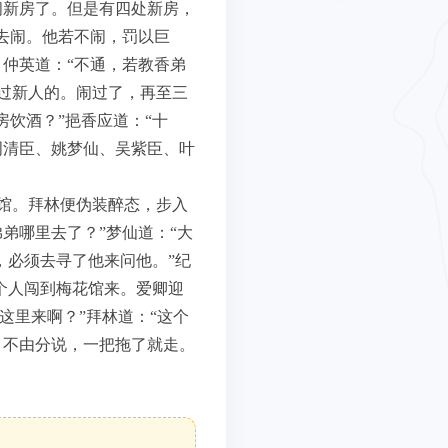
闹新房了。但是有四处新房，
去闹。他若不闹，罚以巨
仲英道：“不通，若教香弟
过新人的。闹过了，再至三
饮酒？”挹香应道：“十
周清臣、姚梦仙、吴紫臣、叶
馆。拜林便伪装醉态，步入
弟哪里去了？”梦仙道：“大
，必须去寻了他来问他。”纪
个人闯到梅花馆来。爱卿迎
这里来啊？”拜林道：“这个
，不由分说，一把拖了就走。