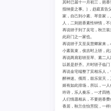
其时已届十一月初三，挹香要
指纳妾之事。] ，趋庭直
家，自己到小素、琴音家，
人，二则挹香素性钟情，不
再说轿子到了吴宅，秋兰装
此葑门之一家也。
再说轿子又至吴慧卿家来，
小素装束，俟吉时上轿，此
再说两肩彩轿至琴、素二人
以甚是舒齐。片时轿子临门
再说金宅端整了宾相乐人，
醉神迷。俄而，鼓乐宣天，
姬有如此排场，所以，一人
吟诗，乐人奏乐，一才四艳
人们情愿相从，不要挹香费
香居，秋兰住怡芳院，一样