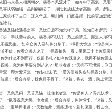
依旧与众美人相亲朝夕。挹香本风流才子，如今中了高魁，又娶
又喜扶弱锄强，虽则翩翩公子，却比老成练达者高胜一筹。所以
二家俱择了吉日，迁入华居。顷刻间，门庭显耀，比前更加宏敞
在读书。
香述及陆续遇美之事，又忧日后不知怎样了局。谁知日有所思，
打扮，手扶藜杖前来。挹香却不认识，乃上前请见。那道人却不
，乐极悲生。’如今众美人要与你分别了。”挹香大惊道：“你是何
你若不信，你看众美人来了。”挹香抬头一看，果见三十七美联裳
，你为什么不别而行，仅留书札？如今你既复来，我再不放你回去
娶四美，究为何事要分别起来？”那老者道：“天机不可泄漏，你日
青鸾，即对爱芳道：“你快些去吧。”爱芳硬着头皮与挹香分别。
芳泣道：“后会有期，我也顾不得了。”说着，将衣一洒，跨上青
杳，又急又闷，又苦又恼，扯住老者道：“你是何人？弄此妖术
了！”挹香说完大哭。老者道：“后会有期，你休惆怅。”说着，
的当。”宝琴挥泪道：“天数如此，焉能违拗？君其保重，我去也。