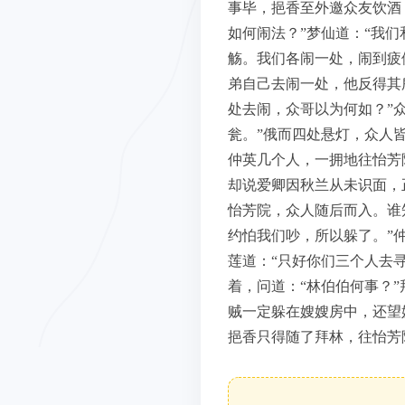
事毕，挹香至外邀众友饮酒
如何闹法？”梦仙道：“我
觞。我们各闹一处，闹到疲
弟自己去闹一处，他反得其
处去闹，众哥以为何如？”
瓮。”俄而四处悬灯，众人
仲英几个人，一拥地往怡芳
却说爱卿因秋兰从未识面，
怡芳院，众人随后而入。谁
约怕我们吵，所以躲了。”
莲道：“只好你们三个人去
着，问道：“林伯伯何事？”
贼一定躲在嫂嫂房中，还望
挹香只得随了拜林，往怡芳