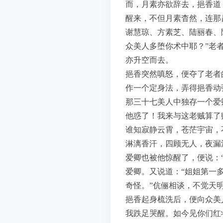
而，月素亦欲辞去，挹香道
醒来，不但月素杳然，连那
谢慧琼、方素芝、陆丽春、
众美人多堕你术中耶？”老
亦升空而去。
挹香突然嗔怒，便夺了老者
作一个定身法，弄得挹香动
那三十七美人中独存一个爱
他惑了！我来与这老贼算了
谁知寂静云霄，苍茫宇宙，
淋漓香汗，四顾无人，夜漏
爱卿也被他惊醒了，便说：
爱卿。又说道：“姐姐第一多
奇怪。”伉俪相谈，不觉天
挹香起身梳洗后，便向众美
我跌足哭醒。如今见你们红