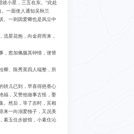
嚖彼小星，三五在东。”此处
迫。一面使人通知吴秋兰
状。一则因爱卿也是风尘中
，流星花炮，向金府而来，
事，愈加佩服其钟情，便替
桂卿、陈秀英四人端整，所
的轿儿已到，早喜得挹香心
艳福，又赞他做事古怪，娶
集。然后，等了吉时，宾相
原来一向溺爱独子，又况美
，素玉住步姣馆，小素住沁