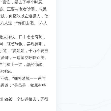
”言讫，晕去了半个时辰。
迹。正要与老者吵闹，忽见
老贼，你擅敢以左道摄人，使
六人道：“你们去吧。”六人
撇去禅杖，口中念念有词，
间，红愁绿恨，昙现霎那，
手道：“爱姐姐，千万不要被
住爱卿，一边望空呼唤众美。
在门槛上一绊，忽然惊醒。
限凄凉。
不错。”细将梦境一一述与
挹香道：“是虽是，究属有些
你们都被一个妖道摄去，弄得