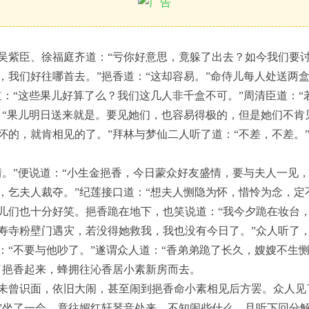
吴紫臣、徐福庭齐道：“亏你好意思，竟躲了出去？如今我们要
，我们好往哪首去。”挹香道：“这却容易。”命侍儿每人处送两盒
道：“这些果儿好算了么？我们这几人非千盒不可。”周清臣道：“
：“果儿明日送来就是。要见她们，也容易得极的，但是她们不肯见
怀的，就肯相见的了。”拜林与梦仙二人听了道：“不差，不差。
情。”便说道：“小生金挹香，今日蒙众好友盛情，要与夫人一见
，乞夫人裁夺。”纪莲接口道：“想夫人恻隐为怀，惜怜为念，定
儿们也十分好笑。挹香跪在地下，也笑说道：“我今夕跪在妆台
寿寺粉壁门遇灾，若没得她救我，我也没有今日了。”众人听了
：“不要与他吵了。”遂谓众人道：“香弟弟跪了长久，嫂嫂不生
了挹香起来，蜂拥往沁香居小素新房而去。
未曾识面，依旧大闹，甚至闹到挹香命小素相见后方罢。众人见
”坐了一会，竟往媚红轩琴音处来。不知闹些什么，且听下回分