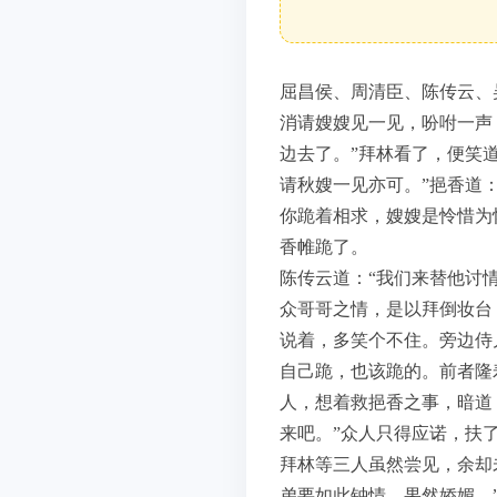
屈昌侯、周清臣、陈传云、
消请嫂嫂见一见，吩咐一声
边去了。”拜林看了，便笑
请秋嫂一见亦可。”挹香道
你跪着相求，嫂嫂是怜惜为
香帷跪了。
陈传云道：“我们来替他讨
众哥哥之情，是以拜倒妆台
说着，多笑个不住。旁边侍
自己跪，也该跪的。前者隆
人，想着救挹香之事，暗道
来吧。”众人只得应诺，扶
拜林等三人虽然尝见，余却
弟要如此钟情，果然娇媚。