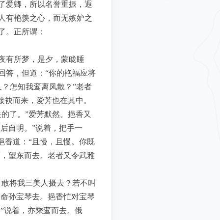
了爱卿，所以名誉重振，遐
人有艳羡之心，而无嫉妒之
了。正所谓：
夜有所梦，是夕，蒙眬睡
回答，但道：“你的艳福应将
人？怎知我鸾离凤散？”老者
接袂而来，爱芳也在其中。
的了。”爱芳默然。挹香又
后自明。”说着，把手一
挹香道：“且慢，且慢。你既
鸾，望东而去。老者又令武雅
，敢将我三美人摄去？若不叫
又命孙宝琴去。挹香忙对宝琴
”说着，亦乘鸾而去。俄