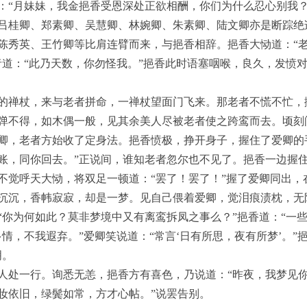
：“月妹妹，我金挹香受恩深处正欲相酬，你们为什么忍心别我？
吕桂卿、郑素卿、吴慧卿、林婉卿、朱素卿、陆文卿亦是断踪绝
陈秀英、王竹卿等比肩连臂而来，与挹香相辞。挹香大恸道：“
者道：“此乃天数，你勿怪我。”挹香此时语塞咽喉，良久，发愤对
的禅杖，来与老者拼命，一禅杖望面门飞来。那老者不慌不忙，
弹不得，如木偶一般，见其余美人尽被老者使之跨鸾而去。顷刻
卿，老者方始收了定身法。挹香愤极，挣开身子，握住了爱卿的
账，同你回去。”正说间，谁知老者忽尔也不见了。挹香一边握
不觉呼天大恸，将双足一顿道：“罢了！罢了！”握了爱卿同出，
沉沉，香帏寂寂，却是一梦。见自己偎着爱卿，觉泪痕渍枕，无
“你为何如此？莫非梦境中又有离鸾拆凤之事么？”挹香道：“一些
情，不我遐弃。”爱卿笑说道：“常言‘日有所思，夜有所梦’。”
明。
人处一行。询悉无恙，挹香方有喜色，乃说道：“昨夜，我梦见
妆依旧，绿鬓如常，方才心帖。”说罢告别。