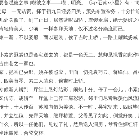
备嚖彼之事 [嚖彼之事——嚖，明亮。《诗•召南•小星》有：“
告父母，一无诘责。择于初九日迎娶四美，预先布置杂务，十分忙
几处关照了。到了正日，居然蓝呢四轿，旗锣伞扇，绝无娶姬之
肯轻待美人。少顷，一样参拜天地，仅不过名分嫡庶而已。
束一新，不以妾服，而以冠裳，俟了吉时上轿，一路上耀武扬威
小素的冠裳也是金宅送去的，都是一色无二。慧卿见挹香如此作
吉由巷之一家也。
家，挹香已央邹、姚在彼照应，里面一切托袁巧云、蒋绛仙、吕
，四美替琴、素二人装束，俟吉时上轿。
专候新人轿到，厅堂上悬灯结彩，闹热十分。停了一会儿，小素
又传陈、胡轿至，厅堂上已停三肩彩轿。邻里们尽皆称羡他风流
传十，十人传百，苏城内借为美谈。不一时，吴宅轿来，四姬毕
，并立红毡，先拜天地，继拜椿萱。父母见了如此，倒觉好笑，
什么，所以一任他们。见过了礼，然后送入洞房，琴音住媚红轩
坐床撒帐，合卺交杯。