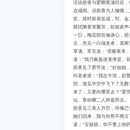
话说挹香与爱卿青浦归后，
迩咸闻。况挹香为人慷慨，
意。其时新屋造成，邹、金
莫忧陋巷箪瓢苦，欲振家声
一日，梅花馆伉俪谈心，挹
去，忽见一白须老者，道家
享满。常言道：‘否极泰来
道：“我乃氤氲使者便是。
挹香见了爱芳道：“好姐姐
向老者道：“我志乍偿，欲
招，便见半空中飞下了无数
来了，又要向哪里去？”爱
仙、章幼卿二人跨鸾而去。
挹香见三美人升空，环佩已
她们回来，我与你势不两立
道：“宝姐姐，你不要上他