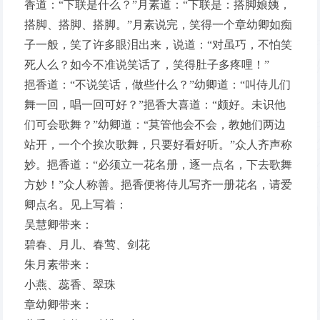
香道：“下联是什么？”月素道：“下联是：搭脚娘姨，
搭脚、搭脚、搭脚。”月素说完，笑得一个章幼卿如痴
子一般，笑了许多眼泪出来，说道：“对虽巧，不怕笑
死人么？如今不准说笑话了，笑得肚子多疼哩！”
挹香道：“不说笑话，做些什么？”幼卿道：“叫侍儿们
舞一回，唱一回可好？”挹香大喜道：“颇好。未识他
们可会歌舞？”幼卿道：“莫管他会不会，教她们两边
站开，一个个挨次歌舞，只要好看好听。”众人齐声称
妙。挹香道：“必须立一花名册，逐一点名，下去歌舞
方妙！”众人称善。挹香便将侍儿写齐一册花名，请爱
卿点名。见上写着：
吴慧卿带来：
碧春、月儿、春莺、剑花
朱月素带来：
小燕、蕊香、翠珠
章幼卿带来：