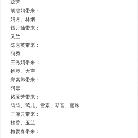
蕊芳
胡碧娟带来：
娟月、林烟
钱月仙带来：
又兰
陈秀英带来：
阿秀
王秀娟带来 ：
抱琴、无声
郑素卿带来：
阿馨
褚爱芳带来：
绮绮、莺儿、雪素、琴音、丽珠
王湘云带来：
桂香、玉兰
梅爱春带来：