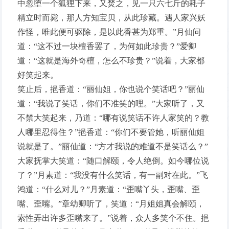
中忽堕一个狐狸下来，又焚之，见一只六七斤的耗子
精立时而毙，那人方知宝贝，从此珍藏。遇人家兴妖
作怪，唯此便可驱除，是以此香甚为郑重。”月仙问
道：“这不过一块檀香罢了，为何如此珍贵？”爱卿
道：“这就是海外奇檀，怎么不珍贵？”说着，大家都
好笑起来。
笑止后，挹香道：“丽仙姐，你也说个笑话吧？”丽仙
道：“我说了笑话，你们不准笑的哩。”大家听了，又
不禁大笑起来，乃道：“哪有说笑话不许人家笑的？教
人哪里忍得住？”挹香道：“你们不要管她，听丽仙姐
说就是了。”丽仙道：“方才我说的难道不是笑话么？”
大家抚掌大笑道：“随口解颐，令人绝倒。如今哪位说
了？”月素道：“我没有什么笑话，有一副对在此。”飞
鸿道：“什么对儿？”月素道：“歪嘴丫头，歪嘴、歪
嘴、歪嘴。”章幼卿听了，笑道：“月姐姐真会解颐，
索性弄出许多歪嘴来了。”说着，众人多笑个不住。挹