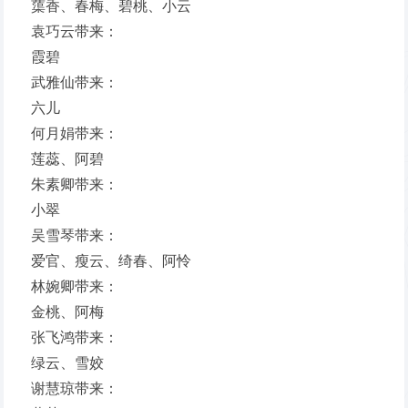
蕖香、春梅、碧桃、小云
袁巧云带来：
霞碧
武雅仙带来：
六儿
何月娟带来：
莲蕊、阿碧
朱素卿带来：
小翠
吴雪琴带来：
爱官、瘦云、绮春、阿怜
林婉卿带来：
金桃、阿梅
张飞鸿带来：
绿云、雪姣
谢慧琼带来：