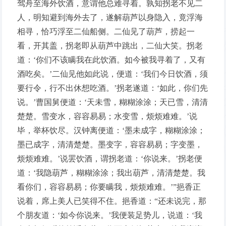
驾舟至海外饮酒，意谓他总难寻着。孰知拐老不见二
人，明知避到海外去了，遂解葫芦以身隐入，竟浮海
相寻，恰巧浮至二仙船侧。二仙见了葫芦，捞起一
看，开其盖，拐老即从葫芦中跳出，二仙大笑。拐老
道：‘你们不该瞒我在此饮酒。如今被我寻着了，又有
酒吃矣。’二仙见他如此说，便道：‘我们今日饮酒，须
要行令，行不出休想吃酒。’拐老遂道：‘如此，你们先
说。’曹国舅便道：‘天未雪，糊糊涂涂；天已雪，清清
楚楚。雪变水，容容易易；水变雪，烦烦难难。’说
毕，举杯饮尽。汉钟离便道：‘墨未成字，糊糊涂涂；
墨已成字，清清楚楚。墨变字，容容易易；字变墨，
烦烦难难。’说罢饮酒，谓拐老道：‘你说来。’拐老便
道：‘我隐葫芦，糊糊涂涂；我出葫芦，清清楚楚。我
看你们，容容易易；你要瞒我，烦烦难难。’”挹香正
说着，席上美人已笑得不住。挹香道：“还未说完，那
个朋友道：‘如今你说来。’我便装足势儿，说道：‘我