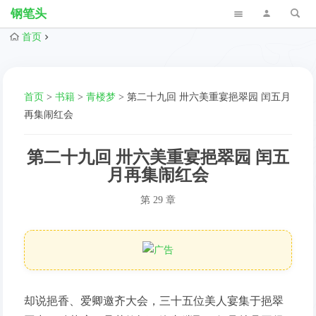
钢笔头
首页
首页
>
书籍
>
青楼梦
>
第二十九回 卅六美重宴挹翠园 闰五月
再集闹红会
第二十九回 卅六美重宴挹翠园 闰五
月再集闹红会
第 29 章
却说挹香、爱卿邀齐大会，三十五位美人宴集于挹翠