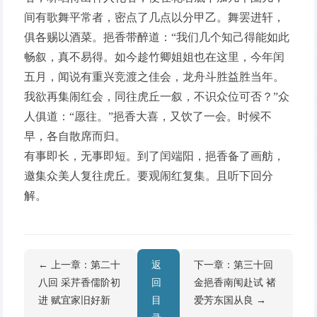
间有歌舞平常者，密点了几点以分甲乙。舞罢进轩，
俱各赐以酒菜。挹香带醉道：“我们几个知己得能如此
畅叙，真不易得。如今趁竹卿姐姐也在这里，今年闰
五月，闻说有重兴竞渡之佳会，龙舟斗胜益胜当年。
我欲再集闹红会，同往虎丘一叙，不识众位可否？”众
人俱道：“愿往。”挹香大喜，又饮了一会。时候不
早，各自散席而归。
有事即长，无事即短。到了闰端阳，挹香备了画舫，
邀集众美人复往虎丘。要观闹红复集。且听下回分
解。
← 上一章：第二十
返
下一章：第三十回
八回 采芹香儒阶初
回
金挹香南闱赴试 褚
进 赋宜家旧好新
目
爱芳东国从良 →