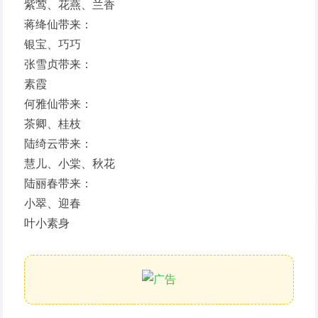
紫莺、花燕、兰香
蒋绛仙带来：
银宝、巧巧
张雪贞带来：
素霞
何雅仙带来：
茶卿、桂枝
陆绮云带来：
慧儿、小棠、秋花
陆丽春带来：
小翠、迎春
叶小素身