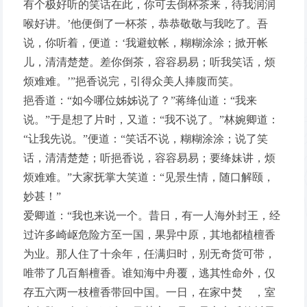
有个极好听的笑话在此，你可去倒杯茶来，待我润润
喉好讲。’他便倒了一杯茶，恭恭敬敬与我吃了。吾
说，你听着，便道：‘我避蚊帐，糊糊涂涂；掀开帐
儿，清清楚楚。差你倒茶，容容易易；听我笑话，烦
烦难难。’”挹香说完，引得众美人捧腹而笑。
挹香道：“如今哪位姊姊说了？”蒋绛仙道：“我来
说。”于是想了片时，又道：“我不说了。”林婉卿道：
“让我先说。”便道：“笑话不说，糊糊涂涂；说了笑
话，清清楚楚；听挹香说，容容易易；要绛妹讲，烦
烦难难。”大家抚掌大笑道：“见景生情，随口解颐，
妙甚！”
爱卿道：“我也来说一个。昔日，有一人海外封王，经
过许多崎岖危险方至一国，果异中原，其地都植檀香
为业。那人住了十余年，任满归时，别无奇货可带，
唯带了几百斛檀香。谁知海中舟覆，逃其性命外，仅
存五六两一枝檀香带回中国。一日，在家中焚 ，室