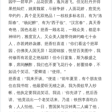
园中一碧草庐，品花饮酒，逸兴遄飞。但见牡丹开得
果然灿烂，姚黄魏紫，斗丽争妍，人面花娇，愈觉光
华灼灼，真个是无双艳品！一枝枝多标名目。有为“洛
阳春”、“杨妃醉”、有为“西子妆”、“汉宫春”，真天香
奇艳，国色名葩！挹香一顾名花，一顾众美，都是丰
神绰约，雅度宜人。又众美人随带侍婢约略七十余
人，亦甚娉婷袅娜。挹香狂喜道：“你们看这个挹翠
园，仿佛美人国无异！花团锦簇，恍登百美图中，我
何修而有若是之艳福耶！但今日宴集，斯为极盛之
事，席间酬酢，我们也不要飞花行令，射覆猜拳，不
如说个笑话。”爱卿道：“使得。”
挹香道：“我来开谈。”便道：“前年夏里，有个朋友借
住在我书馆，他最爱听无稽之谈。我为畏蚊早入纱
帐，他执定要我说笑话。我说：‘你先讲了，然后吾
讲。’他竟说出一个老笑话来。乃道：铁拐李喜吃白
食，人人怕他。一日，曹国舅与汉钟离二人瞒了他，