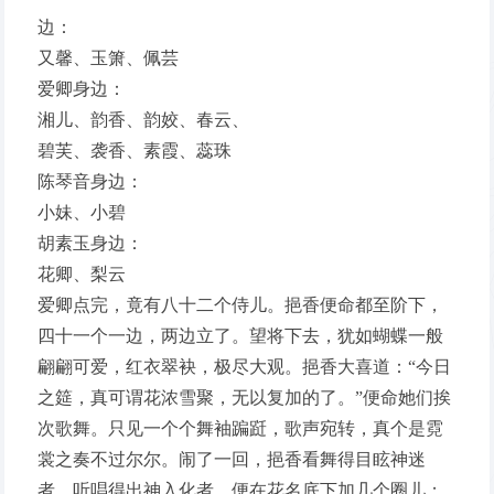
边：
又馨、玉箫、佩芸
爱卿身边：
湘儿、韵香、韵姣、春云、
碧芙、袭香、素霞、蕊珠
陈琴音身边：
小妹、小碧
胡素玉身边：
花卿、梨云
爱卿点完，竟有八十二个侍儿。挹香便命都至阶下，
四十一个一边，两边立了。望将下去，犹如蝴蝶一般
翩翩可爱，红衣翠袂，极尽大观。挹香大喜道：“今日
之筵，真可谓花浓雪聚，无以复加的了。”便命她们挨
次歌舞。只见一个个舞袖蹁跹，歌声宛转，真个是霓
裳之奏不过尔尔。闹了一回，挹香看舞得目眩神迷
者，听唱得出神入化者，便在花名底下加几个圈儿；