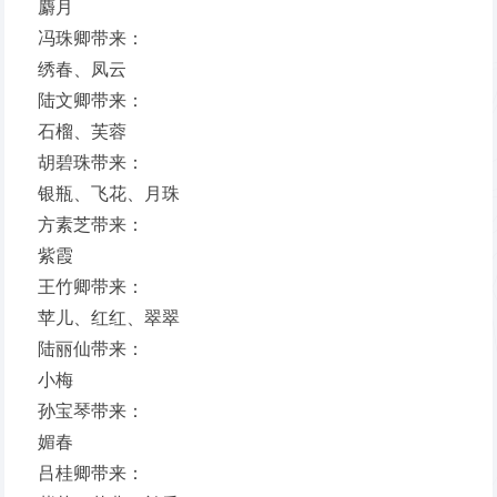
麝月
冯珠卿带来：
绣春、凤云
陆文卿带来：
石榴、芙蓉
胡碧珠带来：
银瓶、飞花、月珠
方素芝带来：
紫霞
王竹卿带来：
苹儿、红红、翠翠
陆丽仙带来：
小梅
孙宝琴带来：
媚春
吕桂卿带来：