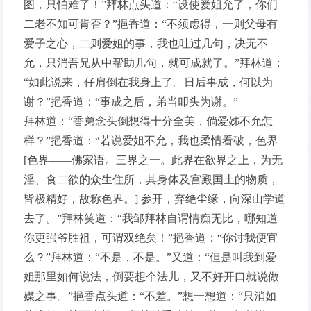
图，只怕难了！”拜林点头道：“设使爱姐允了，你们
二老不知可肯否？”挹香道：“不须虑得，一则父母有
爱子之心，二则爱姐的事，我也吐过几句，决无不
允，只消吾兄从中帮助几句，就可成就了。”拜林道：
“如此说来，仔肩倒在我身上了。日后事成，何以为
谢？”挹香道：“事成之后，弟当叩头为谢。”
拜林道：“香弟念头倒想得十分全美，倘爱姊不允怎
样？”挹香道：“若说爱姐不允，我也柔情看破，色界
[色界——佛家语。三界之一。此界在欲界之上，为无
淫、食二欲的众生住所，其身体及宫殿国土的物质，
皆极精好，故称色界。] 参开，弃绝尘缘，向深山学道
去了。”拜林笑道：“我邹拜林自谓情痴无比，哪知道
你更强爷胜祖，可谓双绝矣！”挹香道：“你讨我便宜
么？”拜林道：“不是，不是。”又道：“但是叫我到爱
姐那里如何说法，倒要想个法儿，又不好开口就说做
媒之事。”挹香点头道：“不差。”想一想道：“只消如