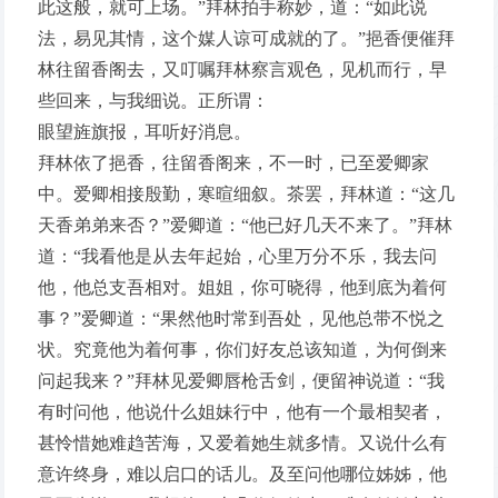
此这般，就可上场。”拜林拍手称妙，道：“如此说
法，易见其情，这个媒人谅可成就的了。”挹香便催拜
林往留香阁去，又叮嘱拜林察言观色，见机而行，早
些回来，与我细说。正所谓：
眼望旌旗报，耳听好消息。
拜林依了挹香，往留香阁来，不一时，已至爱卿家
中。爱卿相接殷勤，寒暄细叙。茶罢，拜林道：“这几
天香弟弟来否？”爱卿道：“他已好几天不来了。”拜林
道：“我看他是从去年起始，心里万分不乐，我去问
他，他总支吾相对。姐姐，你可晓得，他到底为着何
事？”爱卿道：“果然他时常到吾处，见他总带不悦之
状。究竟他为着何事，你们好友总该知道，为何倒来
问起我来？”拜林见爱卿唇枪舌剑，便留神说道：“我
有时问他，他说什么姐妹行中，他有一个最相契者，
甚怜惜她难趋苦海，又爱着她生就多情。又说什么有
意许终身，难以启口的话儿。及至问他哪位姊姊，他