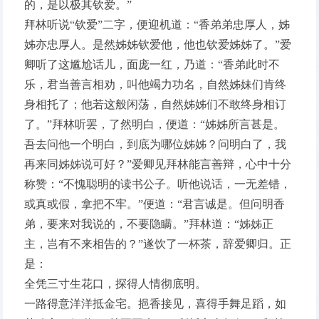
的，是以极其钦爱。”
拜林听说“钦爱”二字，便迎机道：“香弟弟忠厚人，姊
姊亦忠厚人。是然姊姊钦爱他，他也钦爱姊姊了。”爱
卿听了这尴尬话儿，面庞一红，乃道：“香弟此时不
乐，君当善言相劝，叫他竭力功名，自然姊妹们肯终
身相托了；他若这般闲荡，自然姊姊们不敢终身相订
了。”拜林听罢，了然明白，便道：“姊姊所言甚是。
吾去问他一个明白，到底为哪位姊姊？问明白了，我
再来同姊姊说可好？”爱卿见拜林能言善辩，心中十分
称赞：“不愧聪明的读书公子。听他说话，一无差错，
或真或假，拿把不牢。”便道：“君言诚是。但问明香
弟，要来对我说的，不要隐瞒。”拜林道：“姊姊正
主，岂有不来相告的？”遂饮了一杯茶，辞爱卿归。正
是：
全凭三寸生花口，探得人情彻底明。
一路得意洋洋抵金宅。挹香接见，喜得手舞足蹈，如