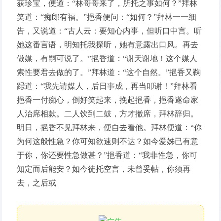
获珍宝，便道：“林哥哥来了，所托之事如何？”拜林
笑道：“痴郎有福。”挹香便问：“如何？”拜林一一细
告，又说道：“古人云：要知心内事，但听口中言。听
她这番言语，明知托我探听，她有意露出口风。再去
做媒，有嗣可说了。”挹香道：“谢天谢地！这个媒人
索性要君去做的了。”拜林道：“这个自然。”挹香又鞠
跽道：“我先请媒人，后日事成，再当叩谢！”拜林看
挹香一付痴心，倒好笑起来，挽起挹香，挹香遂命家
人治席相款。二人饮到二鼓，方才撤席，拜林辞归。
明日，挹香不见拜林来，便自去看他。拜林便道：“你
为何这般性急？你可知欲速则不达？如今爱姊已有意
于你，你还要性急做甚？”挹香道：“我非性急，你可
知定而后能安？如今徒托空言，未曾妥帖，你须再
去，之后或