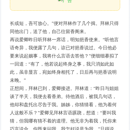
长或短，吾可放心。”便对拜林作了几个揖。拜林只得
同他出门，送了他，自己往留香阁来。
再说爱卿昨日听拜林一席话，明知挹香使来。“听他言
语奇异，我便露了几句，谅已对挹香说过。今日他必
要来说起姻事，我将什么言语去答他？”便细细摹拟了
一回道：“有了，他若说起终身之事，我只消如此如
此，虽非显言，宛如终身相托了，日后再与挹香说明
未晚。”
正想间，拜林已到，爱卿接进。拜林道：“昨日与姐姐
谈了半天，我便去看香弟。待他酒后，被我几句话，
他却和盘托出尽告于我。姊姊，你猜猜看，他为着何
人这般不乐？”爱卿见拜林言语蹊跷，想道：“要叫我
猜，但我哪有猜不着的道理。他无非为着我，托你来
巧言说合。你既来问我，我怎好说是为我。”只得说