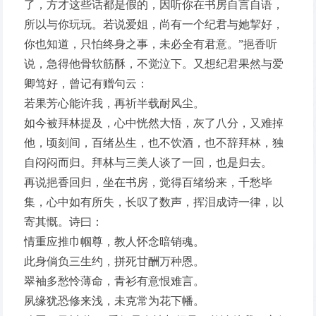
了，方才这些话都是假的，因听你在书房自言自语，
所以与你玩玩。若说爱姐，尚有一个纪君与她挈好，
你也知道，只怕终身之事，未必全有君意。”挹香听
说，急得他骨软筋酥，不觉泣下。又想纪君果然与爱
卿笃好，曾记有赠句云：
若果芳心能许我，再祈半载耐风尘。
如今被拜林提及，心中恍然大悟，灰了八分，又难掉
他，顷刻间，百绪丛生，也不饮酒，也不辞拜林，独
自闷闷而归。拜林与三美人谈了一回，也是归去。
再说挹香回归，坐在书房，觉得百绪纷来，千愁毕
集，心中如有所失，长叹了数声，挥泪成诗一律，以
寄其慨。诗曰：
情重应推巾帼尊，教人怀念暗销魂。
此身倘负三生约，拼死甘酬万种恩。
翠袖多愁怜薄命，青衫有意恨难言。
夙缘犹恐修来浅，未克常为花下幡。