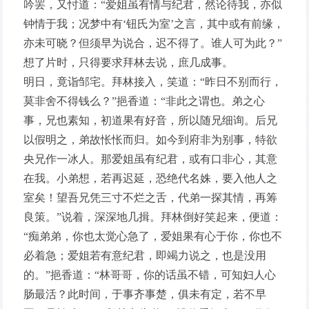
吟罢，又忖道：“爱姐虽有情与纪君，然论待我，亦似
钟情于我；况梦中有‘钮氏为室’之言，其中或有前缘，
亦未可晓？但须早为说合，迟不得了。谁人可为此？”
想了片时，只得要求拜林去说，庶几成事。
明日，竟诣邹宅。拜林接入，笑道：“昨日不别而行，
莫非舍不得钱么？”挹香道：“非此之谓也。弟之心
事，兄也素知，初道果有好音，所以随兄细询。后兄
以假明之，弟故怅怅而归。如今到府非为别事，特欲
央兄作一冰人。那爱姐虽有纪君，或有口非心，其意
在我。小弟想，若再迟延，恐绝代名姝，要入他人之
室矣！望吾兄凭三寸不烂之舌，代弟一探其情，再筹
良策。”说着，深深地几揖。拜林倒好笑起来，便道：
“痴弟弟，你也太觉心急了，爱姐果有心于你，你也不
必着急；爱姐若有意纪君，即竭力说之，也是没用
的。”挹香道：“林哥哥，你的话虽不错，可知妇人心
肠最活？此时间，于事齐事楚，俱未有定，若不早