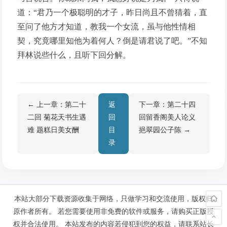
道：“君乃一个极聪明的才子，昨日尚且不曾猜着，直
至问了他方才知道，教我一个女流，虽与他性情相
契，究竟哪里知他为着何人？倒是请君说了吧。”不知
拜林说些什么，且听下回分解。
← 上一章：第二十
返
下一章：第二十四
二回 菊花天书生遇
回
回留香阁美人论义
难 题糕日美女酬
目
挹翠园公子陈 →
录
本站大部分下载资源收集于网络，只做学习和交流使用，版权归
原作者所有。 若您需要使用非免费的软件或服务，请购买正版授
权并合法使用。 本站发布的内容若侵犯到您的权益，请联系站长