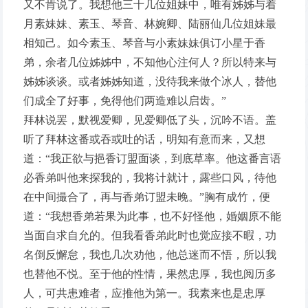
又不肯说了。我想他三十几位姐妹中，唯有姊姊与着
月素妹妹、素玉、琴音、林婉卿、陆丽仙几位姐妹最
相知己。如今素玉、琴音与小素妹妹俱订小星于香
弟，余者几位姊姊中，不知他心注何人？所以特来与
姊姊谈谈。或者姊姊知道，没待我来做个冰人，替他
们成全了好事，免得他们两造难以启齿。”
拜林说罢，默视爱卿，见爱卿低了头，沉吟不语。盖
听了拜林这番或吞或吐的话，明知有意而来，又想
道：“我正欲与挹香订盟面谈，到底草率。他这番言语
必香弟叫他来探我的，我将计就计，露些口风，待他
在中间撮合了，再与香弟订盟未晚。”胸有成竹，便
道：“我想香弟若果为此事，也不好怪他，婚姻原不能
当面自求自允的。但我看香弟此时也觉应接不暇，功
名倒反懈怠，我也几次劝他，他总迷而不悟，所以我
也替他不悦。至于他的性情，果然忠厚，我也阅历多
人，可共患难者，应推他为第一。我素来也是忠厚