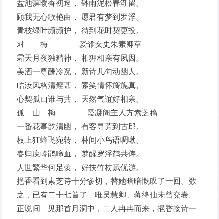
盆池藻暖香初逗， 钵雨泥松春渐留。
顾我无心歌艳曲， 愿君有梦到罗浮。
青枝绿叶频频护， 待到花时契更投。
对 梅 爱雏女史朱素卿草
霜天月夜独精神， 相狎相亲有夙因。
美酒一尊酬冷况， 新诗几句动幽人。
临汝风格清癯甚， 索笑情怀旖旎真。
心契孤山谁与共， 天然气谊好相亲。
孤 山 梅 霞凝阁主人方素芝稿
一番花事韵清幽， 有客寻芳到古邱。
枝上狂蜂飞宛转， 林间小鸟语啁啾。
春归庾岭鹃啼血， 梦醒罗浮鹤共俦。
人世繁华何足羡， 好扶竹杖赋优游。
挹香看到素芝诗十分惨切，替她暗暗慨叹了一回。数
之，已有二十七首了，唯吴慧卿、蒋绛仙未曾交卷。
正说间，见那首月洞中，二人冉冉而来，挹香接诗一