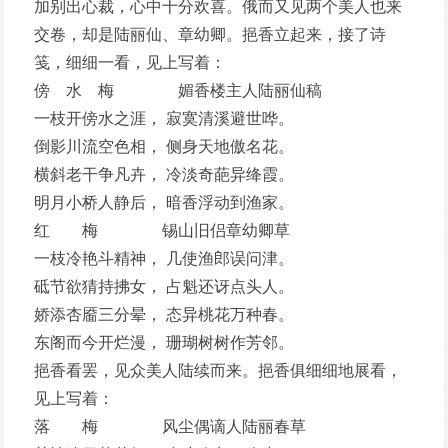
加别出心裁，心中十分欢喜。俄而又见两个美人也来
交卷，却是陆丽仙、章幼卿。挹香立起来，接了诗
笺，细细一看，见上写着：
傍 水 梅 媚香楼主人陆丽仙稿
一枝开傍水之涯， 寂寞清溪避世哗。
倒影川流空色相， 侧身天地傲名花。
横斜老干争凡卉， 冷淡奇葩异绛霞。
明月小桥人静后， 暗香浮动到渔家。
红 梅 锡山旧侣章幼卿草
一枝冷艳斗精神， 几使渔郎误问津。
砥节欲猜持拂女， 占魁还讶点头人。
娇添杏靥三分晕， 态异桃花万种春。
东阁而今开烂漫， 珊瑚树树作芳邻。
挹香看罢，见众美人陆续而来。挹香俱细细地展看，
见上写着：
落 梅 风尘偶谪人陆丽春草