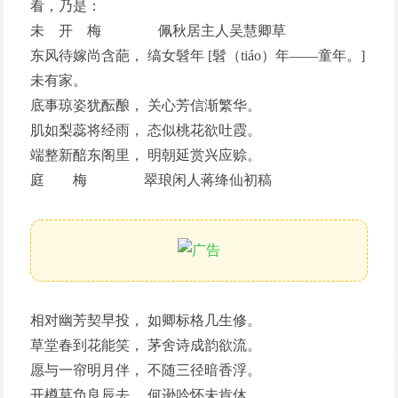
看，乃是：
未 开 梅 佩秋居主人吴慧卿草
东风待嫁尚含葩， 缟女髫年 [髫（tiáo）年——童年。]
未有家。
底事琼姿犹酝酿， 关心芳信渐繁华。
肌如梨蕊将经雨， 态似桃花欲吐霞。
端整新醅东阁里， 明朝延赏兴应赊。
庭 梅 翠琅闲人蒋绛仙初稿
相对幽芳契早投， 如卿标格几生修。
草堂春到花能笑， 茅舍诗成韵欲流。
愿与一帘明月伴， 不随三径暗香浮。
开樽莫负良辰去， 何逊吟怀未肯休。