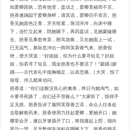
知爱卿固执，恐有他变，盘诘之，爱卿竟秘而不言。
挹香遂踘跽于爱卿身畔，请其说，爱卿仍不肯言。挹
香见她面色泛青，牙关咬紧，珠泪涔涔，向床中睡
下，连忙立起来，陪她睡下，再四盘诘，见她蒙眬睡
去。挹香见事愈奇异，附耳急唤，又在她面上一试，
已无温气，鼻际忽冲出一阵阿芙蓉膏气来。挹香惊
绝，便大哭道：“好姐姐，你为什么要寻短见？好姐
姐，你若寻了短见，我金挹香也不要活了！”擗踊 [擗
踊——古代丧礼中搥胸顿足，以表悲痛。] 大哭，惊了
假母、侍儿都来动问。
挹香道：“你们这般没良心的禽兽，终日与她淘气，如
今要寻死路了，你们还不管账么？”大家听了，惊得手
足无措。挹香告诉了服阿芙蓉膏之语，命众人往各处
去取解救药来。挹香便用力扶起爱卿，要她开口，她
哪里会开，遂以牙箸撬开了口，将指揠起上腭，细向
里边一望，见无数烟灰滋粘在咽喉之下。挹香也顾不