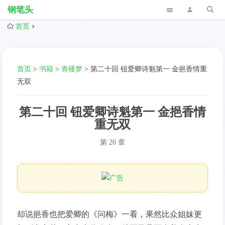
钢笔头
首页
首页
>
书籍
>
青楼梦
>
第二十回 钮爱卿诗魁第一 金挹香情重
无双
第二十回 钮爱卿诗魁第一 金挹香情
重无双
第 20 章
却说挹香也把爱卿的《问梅》一看，果然比众姐妹更