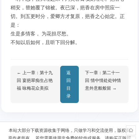
稍安，替她覆了锦被。夜已深，挹香在房中照应一
切。到五更时分，爱卿方才复原，挹香之心始定。正
是：
生是多情客， 为花担尽愁。
不知以后如何，且听下回分解。
← 上一章：第十九
返
下一章：第二十一
回 宴挹翠痴生占艳
回
回 情中情处处钟情
福 咏梅花众美拟
目
意外意般般留 →
录
本站大部分下载资源收集于网络，只做学习和交流使用，版权归
原作者所有。 若您需要使用非免费的软件或服务，请购买正版授