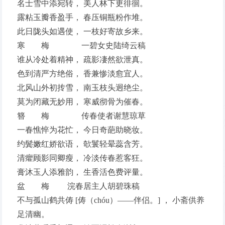
名士雪中添宛转， 美人林下更徘徊。
露粘玉瓣香盈手， 春压铜瓶粉作堆。
此日陇头如遇使， 一枝好寄故乡来。
寒 梅 一碧女史陆绮云稿
谁从冷处着精神， 疏影凄然欲泄真。
色到清严方绝俗， 香兼惨淡愈宜人。
北风山外初抟雪， 南玉枝头迥绝尘。
莫为闭藏无妙用， 寒威彻骨为催春。
簪 梅 传春使者谢慧琼草
一春憔悴为花忙， 今日奇葩助晓妆。
约鬓嫩红娇欲语， 欹鬟轻晕蕊含芳。
清癯顾影同卿瘦， 冷淡传春惹客狂。
膏沐玉人添雅韵， 生香活色费评量。
盆 梅 浣春居主人胡碧珠稿
不与孤山鹤共俦 [俦（chóu）——伴侣。] ， 小斋供养
足清幽。