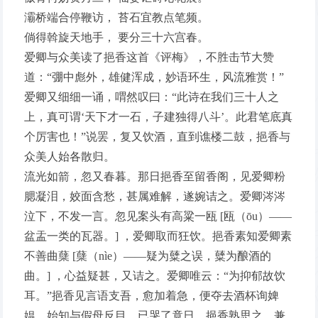
灞桥端合停鞭访， 苔石宜教点笔频。
倘得斡旋天地手， 要分三十六宫春。
爱卿与众美读了挹香这首《评梅》，不胜击节大赞
道：“弸中彪外，雄健浑成，妙语环生，风流雅赏！”
爱卿又细细一诵，喟然叹曰：“此诗在我们三十人之
上，真可谓‘天下才一石，子建独得八斗’。此君笔底真
个厉害也！”说罢，复又饮酒，直到谯楼二鼓，挹香与
众美人始各散归。
流光如箭，忽又春暮。那日挹香至留香阁，见爱卿粉
腮凝泪，姣面含愁，甚属难解，遂婉诘之。爱卿涔涔
泣下，不发一言。忽见案头有高粱一瓯 [瓯（ōu）——
盆盂一类的瓦器。] ，爱卿取而狂饮。挹香素知爱卿素
不善曲蘖 [蘖（nìe）——疑为糵之误，糵为酿酒的
曲。] ，心益疑甚，又诘之。爱卿唯云：“为抑郁故饮
耳。”挹香见言语支吾，愈加着急，便夺去酒杯询婢
媪，始知与假母反目，已哭了竟日。挹香熟思之，兼