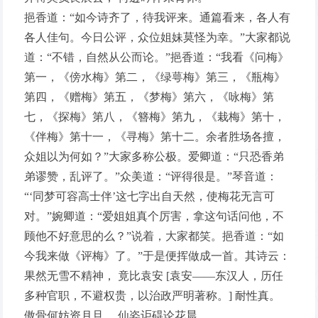
挹香道：“如今诗齐了，待我评来。通篇看来，各人有
各人佳句。今日公评，众位姐妹莫怪为幸。”大家都说
道：“不错，自然从公而论。”挹香道：“我看《问梅》
第一，《傍水梅》第二，《绿萼梅》第三，《瓶梅》
第四，《赠梅》第五，《梦梅》第六，《咏梅》第
七，《探梅》第八，《簪梅》第九，《栽梅》第十，
《伴梅》第十一，《寻梅》第十二。余者胜场各擅，
众姐以为何如？”大家多称公极。爱卿道：“只恐香弟
弟谬赞，乱评了。”众美道：“评得很是。”琴音道：
“‘同梦可容高士伴’这七字出自天然，使梅花无言可
对。”婉卿道：“爱姐姐真个厉害，拿这句话问他，不
顾他不好意思的么？”说着，大家都笑。挹香道：“如
今我来做《评梅》了。”于是便挥做成一首。其诗云：
果然无雪不精神， 竟比袁安 [袁安——东汉人，历任
多种官职，不避权贵，以治政严明著称。] 耐性真。
傲骨何妨资月旦， 仙姿讵碍论花晨。