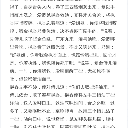
得了，自探舌尖入内，卷了三四钱烟灰出来，复以手
指蘸水洗之。爱卿见挹香救她，复将牙关合紧，将挹
香两指咬碎。挹香忍着痛道：“爱姐姐，你便将我指咬
掉，我金挹香只要你活，决不畏疼而缩手的。”说着，
见侍儿取了些金鱼浆、广东丸来，灌与她吃，爱卿哪
里肯吃，挹香看了这般光景，不觉又哭起来，乃道：
“好姐姐，你看我金挹香面上，也该怜我些儿，回心才
是。你若执性，我也陪你死了吧。”说罢，复命侍儿灌
药。一时，你灌我救，爱卿倒醒了些，无如原不呕
吐，但姣啼流泪而已。
挹香见事不妙，便对侍儿道：“你们去取些洋油来。”
侍儿依命，取了奉与挹香。挹香便将左手三指沾了些
洋油，送入爱卿口里。这油气味难闻，食之必呕，过
多了，又要呕吐不止，至呛肺胃，故用三个指儿沾了
一些，洒向口中。说也奇怪，见爱卿头摇几摇，腹中
一响，忍不住大吐起来，阿芙蓉膏顷刻吐尽。挹香心