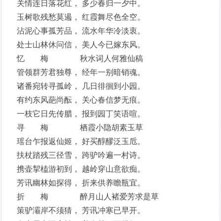
关情连日落花红， 多少春归一夕中。
玉树歌残愁莫遏， 红霞舞尽色全空。
沾泥心事孤芳品， 流水年华冷淡衷。
处士山林休问信， 美人今已嫁东风。
忆 梅 秋水词人何雅仙稿
管领群芳君独尊， 经年一别暗销魂。
诸番宛转寻孤岭， 几日徘徊到小园。
有约东风葩尚酝， 关心春信梦无痕。
一枝它日先传腊， 报到园丁笑语喧。
寻 梅 栖霞小隐胡素玉草
瑶台乍报返仙姬， 好买醇醪泛玉卮。
扶杖踏残三径雪， 跨驴吟遍一村诗。
携壶挈榼游初到， 越岭穿山意欲痴。
芳讯幽林如探得， 折来供养瞻瓶宜。
折 梅 醉月山人褚爱芳求是草
策驴灞岸不须猜， 芳讯冲寒已早开。