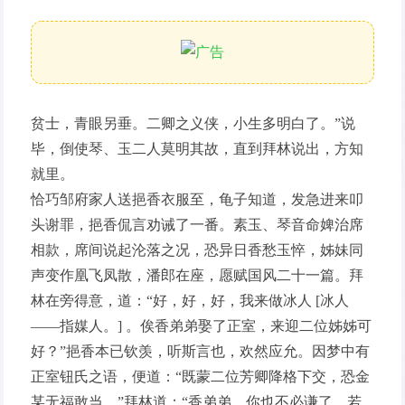
贫士，青眼另垂。二卿之义侠，小生多明白了。”说
毕，倒使琴、玉二人莫明其故，直到拜林说出，方知
就里。
恰巧邹府家人送挹香衣服至，龟子知道，发急进来叩
头谢罪，挹香侃言劝诫了一番。素玉、琴音命婢治席
相款，席间说起沦落之况，恐异日香愁玉悴，姊妹同
声变作凰飞凤散，潘郎在座，愿赋国风二十一篇。拜
林在旁得意，道：“好，好，好，我来做冰人 [冰人
——指媒人。] 。俟香弟弟娶了正室，来迎二位姊姊可
好？”挹香本已钦羡，听斯言也，欢然应允。因梦中有
正室钮氏之语，便道：“既蒙二位芳卿降格下交，恐金
某无福敢当。”拜林道：“香弟弟，你也不必谦了。若