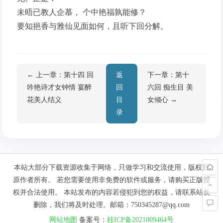
未晤已教人企慕， 个中艳福孰能修？
要知挹香与雅仙见面如何，且听下回分解。
← 上一章：第十四 回
返
下一章：第十
吟艳诗才女钟情 宴醉
回
六回 痴生目 美
花美人结义
目
女倾心 →
录
本站大部分下载资源收集于网络，只做学习和交流使用，版权归
原作者所有。 若您需要使用非免费的软件或服务，请购买正版授
权并合法使用。 本站发布的内容若侵犯到您的权益，请联系站长
删除，我们将及时处理。邮箱：750345287@qq.com
网站地图
备案号：
桂ICP备2021009464号