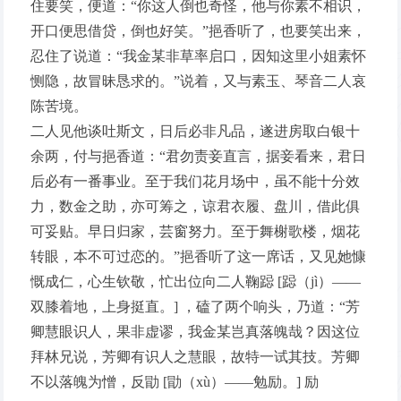
住要笑，便道：“你这人倒也奇怪，他与你素不相识，
开口便思借贷，倒也好笑。”挹香听了，也要笑出来，
忍住了说道：“我金某非草率启口，因知这里小姐素怀
恻隐，故冒昧恳求的。”说着，又与素玉、琴音二人哀
陈苦境。
二人见他谈吐斯文，日后必非凡品，遂进房取白银十
余两，付与挹香道：“君勿责妾直言，据妾看来，君日
后必有一番事业。至于我们花月场中，虽不能十分效
力，数金之助，亦可筹之，谅君衣履、盘川，借此俱
可妥贴。早日归家，芸窗努力。至于舞榭歌楼，烟花
转眼，本不可过恋的。”挹香听了这一席话，又见她慷
慨成仁，心生钦敬，忙出位向二人鞠跽 [跽（jì）——
双膝着地，上身挺直。] ，磕了两个响头，乃道：“芳
卿慧眼识人，果非虚谬，我金某岂真落魄哉？因这位
拜林兄说，芳卿有识人之慧眼，故特一试其技。芳卿
不以落魄为憎，反勖 [勖（xù）——勉励。] 励