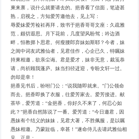
柬来禀，说什么就要请去的。挹香看了信面，笔迹甚
熟，启视之，方知爱芳邀他去，见上写：
辱爱妹爱芳裣衽再拜，致书于挹香哥哥文座：久疏雅
范，颇切遐思。月下花前，几度望风盼驾；吟边酒
畔，恒教掷卜思君。何瘦腰郎弃妹如斯耶？今者，妹
之闺中词友武雅仙者，见君佳作，心企已久，特嘱妹
持柬相邀，欲亲尘诲。君是爱才，妹非无意，裁笺恭
请，尚祈顾我蓬庐。妹当扫径迓迎，专盼文轩一过。
勿却是幸！
挹香见书后，吩咐门公：“说我随即就来。”门公领命
而去。挹香即换了衣服，往爱芳家去。爱芳接进。献
茶毕，爱芳道：“金挹香，你好久不来了，何忍心如
此？”挹香自然陈说了一番。爱芳道：“今日邀君，因
愚妹有个结义的妹妹，见君大著，不胜佩服，是以嘱
愚妹相邀。乃蒙趾临，幸甚！”遂命侍儿去请武雅仙相
见。正是：