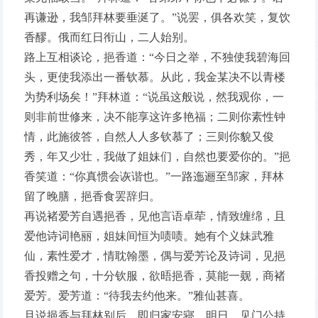
再谦逊，我邹拜林要垂涎了。”说罢，俱各欢笑，复饮
香醪。俄而红日衔山，二人始别。
路上互相谈论，挹香道：“今日之举，不独使我碧海回
头，更使我添出一番钦慕。从此，我金某决不以青楼
为势利场矣！”拜林道：“说虽这般说，然我观你，一
则非前世修来，决不能享这许多艳福；二则你素性钟
情，此施彼答，自然人人多钦慕了；三则你貌又俊
秀，年又少壮，我做了姐妹们，自然也要爱你的。”挹
香笑道：“你真惯会诙谐也。”一路迤逦至邹家，拜林
留了晚膳，挹香食罢辞归。
再说褚爱芳自遇挹香，见他言语卓荦，情致缠绵，且
爱他诗词艳丽，姐妹间恒为啧啧。她有个义妹武雅
仙，素性爱才，情耽翰墨，偶与爱芳论及诗词，见挹
香投赠之句，十分钦服，欲晤挹香，莫能一觌，商褚
爱芳。爱芳道：“待我去约他来。”雅仙甚喜。
且说挹香与拜林别后，即归家安寝。明日，见门公持