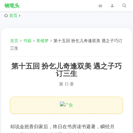
钢笔头
首页
首页
>
书籍
>
青楼梦
>
第十五回 扮乞儿奇逢双美 遇之子巧订
三生
第十五回 扮乞儿奇逢双美 遇之子巧
订三生
第 15 章
却说金挹香归家后，终日在书房读书避暑，瞬经月