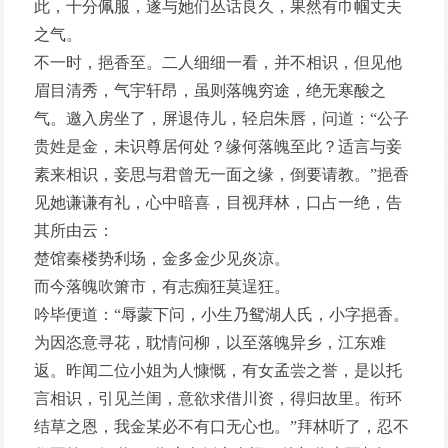
此，十分佩服，遂与她们丛话良久，果然有巾帼丈夫
之气。
不一时，挹香至。二人细细一看，并不相识，但见他
眉目清秀，气宇轩昂，虽则落魄穷途，绝无寒酸之
气。邀入房坐了，屏退侍儿，轻启朱唇，问道：“公子
贵姓是金，未识尊居何处？缘何落魄至此？适言与妾
素来相识，妾思与君曾无一面之缘，倒要请教。”挹香
见她谦谦有礼，心中暗喜，目视拜林，口占一绝，告
其所由云：
楚馆秦楼势利场，金多金少见炎凉。
而今落魄吹箫市，有志痴狂莫逞狂。
吟毕便道：“辱蒙下问，小生乃鸳湖人氏，小字挹香。
为因恣意寻花，耽情问柳，以至落魄异乡，江东难
返。昨闻二位小姐为人慷慨，有女孟尝之誉，是以托
言相识，引见兰闺，意欲求借川资，得归故里。衔环
结草之恩，我金某必不有口无心也。”拜林听了，忍不