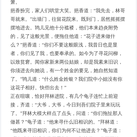
箫。
挹香扮完，家人们哄堂大笑。挹香道：“我先去，林哥
哥就来。”出墙门，往留花院来。既到门，居然摇摇摆
摆地进去。鸨儿见他十分褴褛，他们本来趋炎附势
的，见了这般光景，便拖住他道：“花子进来做什
么？”挹香道：“你们不要这般眼浅，我昔日也是显
者，你们见了我，也要奉承的。如今为了寻花问柳，
以致贫窘。闻你家新来两位姑娘，却是我素来旧识，
你须进去向她说，有一个姓金的要见，她自然知道
了。”鸨儿道：“什么姓金姓银？我们院中小姐没有你
这花子相好。快些出去！”
正在喧嚷，恰好拜林进院，有几个龟子连忙上前迎
接，齐道：“大爷，大爷，今日到吾们院子里来玩玩
了。”拜林大模大样点了点头，问道：“你们拖扯那人
做甚？”龟子道：“他来寻什么旧相识的。”拜林道：
“他既来寻旧相识，你们为何不让他进去？”龟子道：