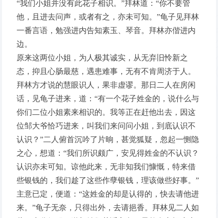
“我们小姐并没有此花子相识。”拜林道：“你不要管
他，且进去问声，或者有之，亦未可知。”龟子见拜林
一番言语，勉强进内告知素玉、琴音。拜林亦偕进内
边。
原来这两位小姐，为人极其诚实，从无弃旧怜新之
态，抑且心肠最慈，遇患难事，无有不肯周济于人。
拜林方才说的慧眼识人，果非虚谬。那日二人在房闲
话，见龟子进来，道：“有一个花子姓金的，说什么与
你们二位小姐素来相识的。我等正在赶他出去，因这
位邹大爷恰巧进来，叫我们来问问小姐，到底认识不
认识？”二人俯首沉吟了片晌，甚觉狐疑，忽起一恻隐
之心，想道：“我们所识颇广，安见得姓金的不认识？
认识亦未可知。谅他此来，无非知我们慷慨，特来借
些银钱的，我们趁了这些作孽银钱，理该做些好事。”
主意已定，便道：“这姓金的却是认得的，快去请他进
来。”龟子无奈，只得出外，去请挹香。拜林见二人如