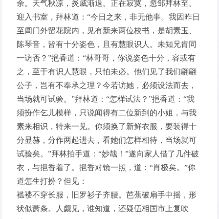
余。天气秋凉，炎威渐退。正在寂寞，忽邹拜林至。
迎入书室，拜林道：“今日之来，非无他事。我因昨日
至阊门外留花院内，见有新来两位校书，是胡素玉、
陈琴音，皆有十分姿色，且有慧眼识人。未知兄肯同
一访否？”挹香道：“林哥哥，你说姿色十分，容或有
之，至于有识人慧眼，只怕未必。他们见了我们翩翩
公子，岂有不奉承之理？今若访她，必须设法而去，
当场就可试验。”拜林道：“怎样试法？”挹香道：“我
须扮作乞儿模样，只说闻得有二位新到的小姐，与我
素来相识，特来一见。你须换了新鲜衣服，要装得十
分显赫，分作两起进去，看她们怎样相待，当场就可
试验矣。”拜林拍手道：“妙哉！”遂向家人借了几件破
衣，与挹香着了。挹香对镜一照，道：“肖极矣。”你
道怎生打扮？但见：
褴褛不穿长服，旧罗衫子齐腰。芭蕉破扇手中摇，形
状似萧条。人觑见，谁知道，还疑伍相国市上复吹