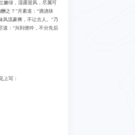
红嫩绿，湿露迎风，尽属可
酬之？”月素道：“酒浇块
妹风流豪爽，不让古人。”乃
尽道：“兴到便吟，不分先后
见上写：