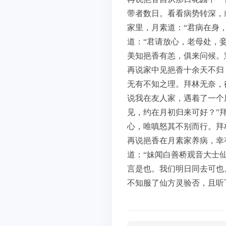
带者数日。看看病势转深，
家里，月素道：“君病在身
道：“君请放心，老母处，
美知挹香有恙，俱来问候。
再说家中见挹香十余天不归
无有不知之理。拜林无奈，
说我在友人家，遇着了一个
见，约在月初归来可好？”
心，唯嗔怒其不别而行。拜
再说挹香在月素家养病，幸
道：“妹闻白善桥观音大士
言是也。我们明日同去可也
不知服了仙方灵验否，且听