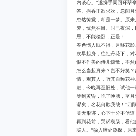
内谈心。”遂携手同回环翠
答。挹香正欲求欢，忽闻月
忽然惊觉，却是一梦。原来
梦，恍然在目。时已夜深，
思，不能稳卧，正是：
春色恼人眠不得，月移花影
次早起身，往牡丹花下，对
恨不作美的侍儿惊散，不然
怎么当起真来？岂不好笑？
情，观其人，听其自称花神
魅，今晚再至旧处，试他一
等到黄昏，吃了晚膳，至月
谬矣，名花何欺我哉！”四
竟无形迹，心下十分不信道
再到花前，哭诉衷肠，看他
骗人。”躲入暗处窥探，原