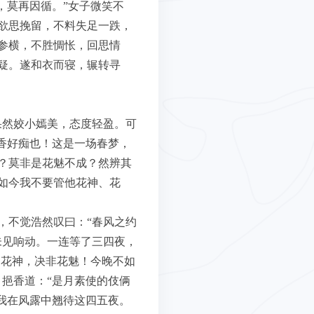
，莫再因循。”女子微笑不
欲思挽留，不料失足一跌，
参横，不胜惆怅，回思情
疑。遂和衣而寝，辗转寻
果然姣小嫣美，态度轻盈。可
香好痴也！这是一场春梦，
？莫非是花魅不成？然辨其
如今我不要管他花神、花
，不觉浩然叹曰：“春风之约
未见响动。一连等了三四夜，
是花神，决非花魅！今晚不如
挹香道：“是月素使的伎俩
我在风露中翘待这四五夜。