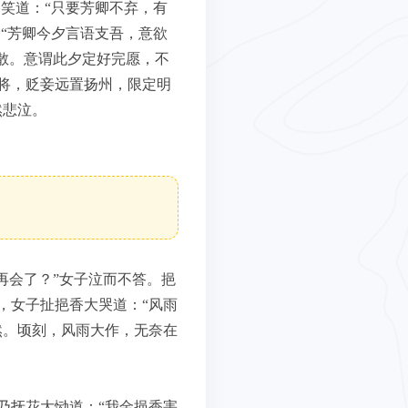
笑道：“只要芳卿不弃，有
“芳卿今夕言语支吾，意欲
散。意谓此夕定好完愿，不
将，贬妾远置扬州，限定明
然悲泣。
再会了？”女子泣而不答。挹
，女子扯挹香大哭道：“风雨
然。顷刻，风雨大作，无奈在
乃抚花大恸道：“我金挹香害