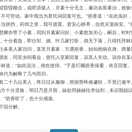
或昏昏睡去，或呓语骇人，月素十分无主，遍访名医看治，效验
，不可劳动。家中我当为君托词回复可也。”挹香道：“在此虽好，
妾当拼挡，药饵之资，我可措置。君安心静养，自然灾退病安。”
慧卿亦带了小素，同到月素家问好。小素愈加关心，嗣后，时时
，十分着急，即往邹、姚、叶几家打听，俱无下落，只得托拜林
往各美人家访问，直至月素家，方遇挹香，始知抱病在身。商量
朋友，同至乡间看会，曾托人至家回复，谅其人失信。说你在某
拜林道：“如此说法，倒也使得。”于是叮嘱挹香保重，依言回复
林代为解释了几句而归。
有二十几位美人，终日过从服御，然病势终难遽轻，不觉已逾半
仙方十分灵验，明日乃是月朔，妹欲同姊姊往求仙剂，未识我姐以
。”挹香听了，也十分感激。
下回分解。