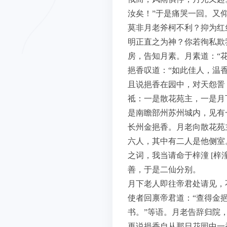
汝矣！”于是痛哭一回。又
莫非月老斧柯不利？抑为红
明正直之为神？你若徇私欺
房，告知月素。月素道：“
挹香叹道：“如此佳人，温
且说挹香在园中，对天怨詈
祗：一是散花苑主，一是月
是南瞻部州苏州城内，见有
长州金挹香。月老向散花苑
六人，其中有二人是他侧室
之词，我当请命于梓潼 [梓
善，于是二仙分别。
月下老人即往帝君处请见，
使者回禀帝君道：“查得金挹
书。”等语。月老告辞归院
再说挹香自从那日花园中一