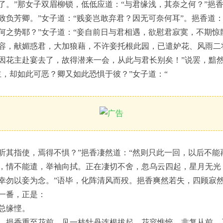
了。”那女子双眉柳锁，低低应道：“与君缘浅，其奈之何？”挹香
致负芳卿。”女子道：“贱妾岂敢弃君？因无可奈何耳”。挹香道：
何之势耶？”女子道：“妾自前日与君相遇，欲慰君寂寞，不期惊
容，献媚惑君，大加狼藉，不许妾托根此园，已遣妒花、风雨二
因花主赴宴去了，故得潜来一会，从此与君长别矣！”说罢，黯
主，却如此可恶？卿又如此恐惧于彼？”女子道：“
听其指使，焉得不惧？”挹香凄然道：“然则只此一回，以后不能
，情不能遣，举袖向拭。正在凄切不舍，忽乌云四起，星月无光
幸勿以妾为念。”语毕，化阵清风而殁。挹香爽然若失，四顾寂
一番，正是：
总缘悭。
。挹香重至花前，见一枝牡丹连根拔起，花容憔悴，非复从前，