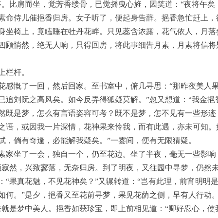
亭。比肩而坐，觉芳香缕骨，已觉摇曳心旌，因笑道：“夜将午矣
素命侍儿催挹香归房。女子听了，便起身告辞。挹香急忙赶上，
身坐椅上，竟瞌睡在牡丹花畔。只见蕊含浓露，花气依人，月落
四顾悄然，绝无人响，只得回房，将此事细告月素，月素将信将
上栏杆。
花感慨了一回，然后回家。至书室中，俯几寻思：“那昨夜美人
已追刘阮之高风矣。如今反弄得狐疑莫解。”忽又想道：“我金挹
然既是梦，怎么有言语姿容可考？既不是梦，怎不见有一些形迹
之语，或因我一片深情，花神果来怜我，而有此遇，亦未可知。
试，倘有奇逢，必能解我疑矣。”一霎间，便有无限猜疑。
素家坐了一会，独自一个，仍至花边。坐了半夜，毫无一些影响
顾寂然，兴致寥落，无奈归房。到了明夜，又往园中寻梦，仍然
：“果真花魅，不见花神矣？”又辗转道：“岂有此理，前宵明明
如何。”是夕，挹香又至花前寻梦，果见花荫之侧，早有人行动。
来就是梦中美人。挹香如获珍宝，即上前相见道：“卿好忍心，使