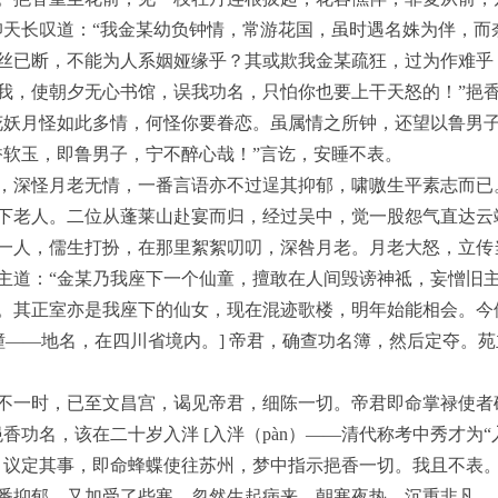
仰天长叹道：“我金某幼负钟情，常游花国，虽时遇名姝为伴，而
丝已断，不能为人系姻娅缘乎？其或欺我金某疏狂，过为作难乎
我，使朝夕无心书馆，误我功名，只怕你也要上干天怒的！”挹
花妖月怪如此多情，何怪你要眷恋。虽属情之所钟，还望以鲁男子
香软玉，即鲁男子，宁不醉心哉！”言讫，安睡不表。
，深怪月老无情，一番言语亦不过逞其抑郁，啸嗷生平素志而已
下老人。二位从蓬莱山赴宴而归，经过吴中，觉一股怨气直达云
一人，儒生打扮，在那里絮絮叨叨，深咎月老。月老大怒，立传
主道：“金某乃我座下一个仙童，擅敢在人间毁谤神祗，妄憎旧
。其正室亦是我座下的仙女，现在混迹歌楼，明年始能相会。今
潼——地名，在四川省境内。] 帝君，确查功名簿，然后定夺。
不一时，已至文昌宫，谒见帝君，细陈一切。帝君即命掌禄使者
香功名，该在二十岁入泮 [入泮（pàn）——清代称考中秀才为“入
，议定其事，即命蜂蝶使往苏州，梦中指示挹香一切。我且不表
番抑郁，又加受了些寒，忽然生起病来，朝寒夜热，沉重非凡。