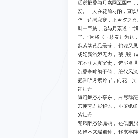
话说挹香与月素同至园中，
爱。二人在花前对酌，直饮
垒，诗慰寂寥，正今夕之兴
斟一巨觞，递与月素道：“
了。”因将《玉楼春》为题
魏紫姚黄品最珍， 销魂又
杨妃新浴娇无力， 虢 [虢（
花不骄人真富贵， 诗能名
沉香亭畔阑干倚， 绝代风
挹香听月素吟毕，向花一笑
红牡丹
蹁跹舞态小亭东， 占尽群
若使芳君能解语， 小窗纸
紫牡丹
迎风醉态欲魂销， 色借胭
浓艳本来瑶圃种， 移来亭