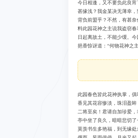
今日相逢，又不要负此良宵
甚缘浅？我金某决无薄幸，
背负前盟乎？不然，有甚奈
料此园花神之主说我盗窃春
日起离故土，不能少缓。今
挹香惊讶道：“何物花神之
此园春色皆此花神执掌，俱
香见其花容惨淡，珠泪盈眸
二将至矣！君请自加珍爱，
亭中坐了良久，暗暗悲切了
莫羡书生多艳福，到无缘处
俄而，风雨俱停，月光又起