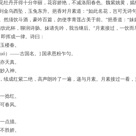
见牡丹开得十分华丽，花容娇艳，不减洛阳春色。魏紫姚黄，嫣
到金乌西坠，玉兔东升。挹香对月素道：“如此名花，岂可无诗句
。然须饮斗酒，豪吟百篇，勿使李青莲占美于前。”挹香道：“妹
满饮此杯，聊润诗肠。妹请先吟，我当继后。”月素接过，一饮而
，即挥成一律。诗曰：
见玉楼春。
guó）——古国名。] 国承恩粉乍匀。
世亦天真。
流妙入神。
，续成红紫二绝，高声朗吟了一遍，递与月素。月素接过一看，
葩一捻红。
帐可春风。
脂一点描。
畔不胜娇。