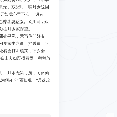
毫无。或醒时，嘱月素送回
无如我心里不安。”月素
挹香甚属感激。又几日，众
独往月素家探望。
四处寻觅，意谓你们好友，
回复家中之事，挹香道：“可
处看会打听确实，下乡会
。铁山夫妇既得着落，稍稍放
月。月素无策可施，向丽仙
为何如？”丽仙道：“月妹之