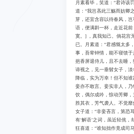
月素看毕，笑道：“君诗该罚
道：“我岂吝此三觞而妨卿
芽，还宜含容以待春风，岂
语，便满斟一杯，走近花前，
寞。] ，真我知己。倘花
已。月素道：“君感慨太多，
事，吾辈钟情，能不寝馈于
挹香屏退侍儿，且不去睡，
谛视之，见一垂髫女子，淡
降临，实为万幸！但不知谁
妾亦不敢言。妾实非人，乃
饮，偶尔成吟，惊动芳卿，
胜其衣，芳气袭人。不觉靡
女子道：“非妾吝言，第恐
有‘解语’之词，虽近轻佻
狂喜道：“谁知拙作竟成司