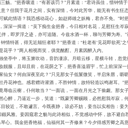
三觞。”挹香嚷道：“有甚该罚？”月素道：“君诗虽佳，惜钟情
之意？但我于花月之间，实有深情，今对此芳华，能无有书生狂态
可赋此情语？我恐感动花心，如赵师雄之妖梅，君亦不免。”时挹
深深一揖道：“吴下痴生金挹香，今日相对名花，足慰狂生岑寂 [
宫无伴，即罗浮之迹，亦可追随。今兹水酒一杯，聊与芳卿为寿。
钟情特甚，得无近颠狂者耶？”挹香道：“杜老有‘见花即欲死’之
是花乎？”两人相视而笑，俱觉酩酊。月素因醉入内。
独坐亭中，将玉箫吹动，音韵凄凉。月暗云移，星横斗转，忽觉
妆靓服，且却且前，在花荫之下，挹香喜溢眉宇，忙上前深深一
家仙女？何由深夜至此？”只见那女子低鬟微笑，半启朱唇，呖呖
牡丹花神也。感君赠诗灌酒，不胜钟情，故特轻造以鸣谢耳。”挹
竟辱临云榭，仆何敢当？”一面说，一面在月光之下偷觑。那女
然心醉，乃逼近一步，笑道：“既蒙芳卿赐顾，必然慰我岑寂，何
耳目较近，不敢遽言。今既夜静，谅必不妨，妾当以实相告：妾
，却颇风雅。妾因窥君之貌与此诗相似，不觉感动中怀，故不避自
马琴心。我金挹香艳福，仙福何其一齐修来？今夕得感芳卿之高