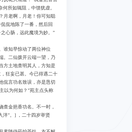
奈何所如辄阻，中馈犹虚。
？月老啊，月老！你可知聪
香侃侃地陈了一番，然后回
之心肠，远此魔境为妙。”
。谁知早惊动了两位神位
端。二仙拨开云端一望，乃
当方土地查明其人，方知是
主，狂妄已甚。今已得遇二十
他侃言功名致误，亦是恳切
苑主以为何如？”苑主点头称
确查金挹香功名。不一时，
泮”。] ，二十四岁举贤
。
月素随侍药炉茶灶，衣不解