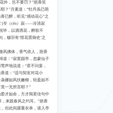
于花外，岂不要罚？”挹香笑
耶？”月素道：“牡丹虽已萌
香已醉，听见“感动花心”之
岑（cén）寂——冷清寂
”祝毕，以酒洒花，醉歌不
句，穆宗有‘惜花置御史’之
微风拂体，香气依人，挹香
揖道：“寂寞园亭，忽蒙仙子
莺声地说道：“君不问妾，
香道：“适与契友对花小
子袅娜如风扶嫩柳，轻盈如不
竟一无所言耶？”
为爱才如命，方才闻君佳句中
荐，来践春风之约耳。”挹香
意，但此间露重衣单，请入亭