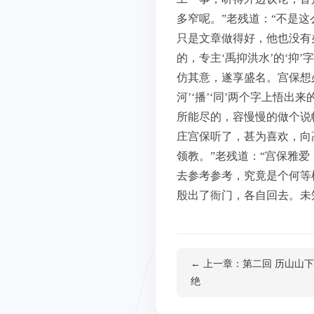
多窄呢。”老残道：“不是
只是文章做得好，他也没有
的，专主‘禹抑洪水’的‘
仿其意，遂享盛名。宫保想
河’‘播’‘同’两个字上悟
所能尽的，容慢慢的做个说
庄宫保听了，甚为喜欢，向
领教。”老残道：“宫保雅
去参考参考，究竟是个何等
殷出了衙门，各自回去。未
← 上一章：第二回 历山山
绝