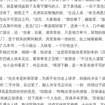
民，就是被强盗胁了去看守骡马的人。至于真强盗，一百个里也
没有了。相形之下，兄弟实在惭愧的很。”左边人道：“依兄弟愚
也在不可思议之列。”说完，大家都道：“酒也够了，赐饭罢。”
正在寓中闲坐，忽见门口一乘蓝呢轿落下，进来一个人，口中喊道
忙迎出，说：“在家，在家。请房里坐。只是地方卑污，屈驾的很
二门，是个朝东的两间厢房。房里靠南一张砖炕，炕上铺着被褥
了几本书，一方小砚台，几枝笔，一个印色盒子。
手揭过书来，细细一看，惊讶道：“这是部宋版张君房刻本的《
丕烈诸人俱未见过，要算希世之宝呢！”老残道：“不过先人遗留
，当小说书看罢了，何足挂齿。”再望下翻，是一本苏东坡手写
道：“先生本是科第世家，为甚不在功名上讲求，却操此冷业？
‘高尚’二字许我，实过奖了。鄙人并非无志功名：一则，性情过于
攀高是想跌轻些的意思。”绍殷道：“昨晚在里头吃便饭，宫保谈
坐姚云翁便道：‘目下就有一个人在此，宫保并未罗致。’宫保急
又通达人情、熟谙世势怎样，说得宫保抓耳挠腮，十分欢喜。宫