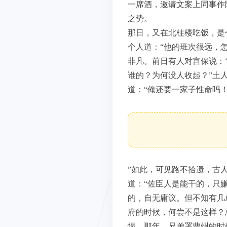
一席酒，邀请文案上同事作
之势。
那日，又在北柱楼吃饭，是
个人道：“他的班次很远，
非凡。前日有人对宫保说：
谁的？为何没人收起？”土
道：“俺还要一家子性命吗
”如此，可见路不拾遗，古
道：“佐臣人是能干的，只
的，自无庸议。但不知有几
府的时候，何尝不是这样？
恨。那年，兄弟署曹州的时