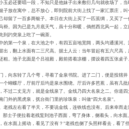
小玉必还要唱一段，不知只是他妹子出来敷衍几句就收场了，当
银子放在寓中，总不放心，即到院前大街上找了一家汇票庄，叫
己却留了一百多两银子。本日在大街上买了一匹茧绸，又买了一
马褂。因为已是九月底天气，虽十分和暖，倘然西北风一起，立
先到趵突泉上吃了一碗茶。
中的第一个泉，在大池之中，有四五亩地宽阔，两头均通溪河。
冒出，翻上水面有二三尺高。据土人云：当年冒起有五六尺高，
还粗。池子北面是个吕祖殿，殿前搭着凉棚，摆设着四五张桌子
门，向东转了几个弯，寻着了金泉书院。进了二门，便是投辖井
一个蝴蝶厅，厅前厅后均是泉水围绕。厅后许多芭蕉，虽有几批
，不过二丈见方，就是金线泉了。金线乃四大名泉之二。你道四
南门外的黑虎泉，抚台衙门里的珍珠泉：叫做“四大名泉”。
。老残左右看了半天，不要说金线，连铁线也没有。后来幸而走
落。那士子便拉着老残踅到池子西面，弯了身体，侧着头，向水面
，在水面上摇动，看见了没有？”老残也侧了头照样看去，看了些