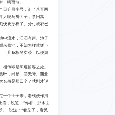
时一哄而散。
个日升昌字号，汇了八百两
件大呢马褂面子，拿回寓
刻便要穿棉了。分付成衣已
池中流水，汩汩有声。池子
后来修池，不知怎样就矮下
、十几条板凳卖茶，以便游
，相传即是陈遵留客之处。
残叶，尚是一碧无际。西北
大名泉是那四个？就刚才说
过一个士子来，老残便作揖
上看，说道：“你看，那水面
时，说道：“看见了，看见