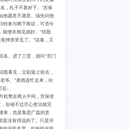
名，札子不甚好下。’宫保
不知他愿意不愿意。须先问他
今日特来与阁下商议，可否今
，能便衣相见就好。”绍殷
签押房里见了。”说着，又
旧名。进了三堂，就叫“宫门
绍殷看见，立刻迎上前去，
老爷。”老残连忙走来，向
打起。
方杌凳在两人中间，宫保坐
吏，别省不过尽心吏治就完
请来，也是集思广益的意
那是没有得说的了。只是河
南的河面多宽，此地的河面