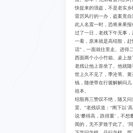
快捉来的强盗，不是老实乡
雷厉风行的一办，盗案竟自
此人名震一时，恐将来果报
过了一日，老残下午无事，
一看，原来就是高绍殷，赶
话”，一面就往里走。进得
西面两个小小竹箱。桌上放
老残让他上首坐了。他就随
世上久不见了，季沧苇、黄
钱，随便带在行箧解解闷儿
祖本。
绍殷再三赞叹不绝，随又问
罢。”老残叹道：“阁下以
说‘攀得高，跌得重’，不想
闻的，无不罗致于此了。’同
下学问怎样，品行怎样，而