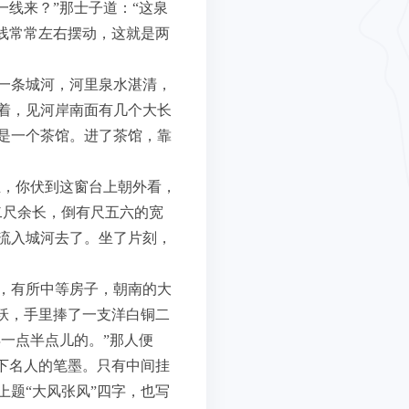
线来？”那士子道：“这泉
线常常左右摆动，这就是两
一条城河，河里泉水湛清，
着，见河岸南面有几个大长
是一个茶馆。进了茶馆，靠
生，你伏到这窗台上朝外看，
二尺余长，倒有尺五六的宽
流入城河去了。坐了片刻，
，有所中等房子，朝南的大
袄，手里捧了一支洋白铜二
一点半点儿的。”那人便
下名人的笔墨。只有中间挂
题“大风张风”四字，也写