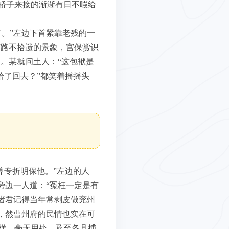
轿子来接的渐渐有日不暇给
。”左边下首紧靠老残的一
有路不拾遗的景象，宫保赏识
。某就问土人：“这包袱是
拾了回去？”都笑着摇摇头
算专折明保他。”左边的人
旁边一人道：“冤枉一定是有
诸君记得当年常剥皮做兖州
，然曹州府的民情也实在可
样，毫无用处。及至各县捕