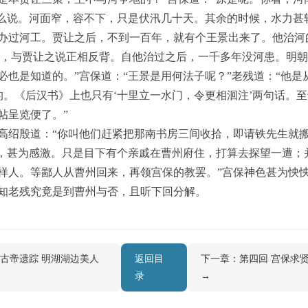
这么说。河面窄，容不下，只是伏汛几十天。其余的时候，水力甚
办过河工。贾让之后，不到一百年，就有个王景出来了。他治河
抑’字，与贾让之说正相反背。自他治过之后，一千多年没河患。明
必也是知道的。”宫保道：“王景是用何法子呢？”老残道：“他是
出来的。《后汉书》上也只有‘十里立一水门，令更相洄注’两句话
帖呈览便了。”
高绍殷道：“你叫他们赶紧把那南书房三间收拾，即请铁先生就
爱，甚为感激。只是目下有个亲戚在曹州府住，打算去探望一遭；
样人。等鄙人从曹州回来，再领宫保的教罢。”宫保神色甚为怏
知老残究竟是到曹州与否，且听下回分解。
下古帝遗踪 明湖湖边美人
返回目
下一章：第四回 宫保求
录
→