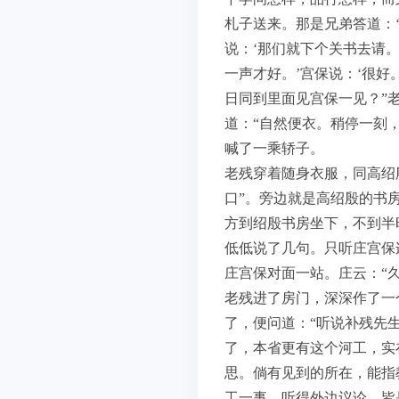
札子送来。那是兄弟答道：
说：‘那们就下个关书去请
一声才好。’宫保说：‘很
日同到里面见宫保一见？”
道：“自然便衣。稍停一刻
喊了一乘轿子。
老残穿着随身衣服，同高绍
口”。旁边就是高绍殷的书
方到绍殷书房坐下，不到半
低低说了几句。只听庄宫保
庄宫保对面一站。庄云：“
老残进了房门，深深作了一
了，便问道：“听说补残先
了，本省更有这个河工，实
思。倘有见到的所在，能指
工一事，听得外边议论，皆