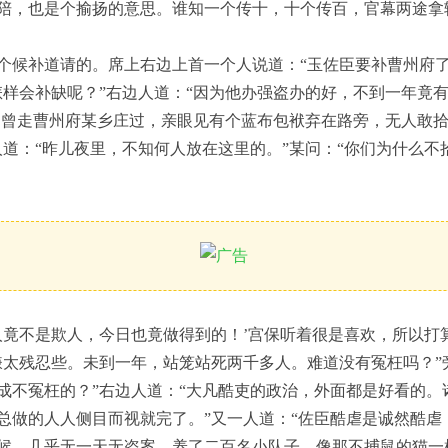
陪，也是个揄扬的意思。谁知一个传十，十个传百，官幕两途拿
个候补道请的。席上右边上首一个人说道：“玉佐臣要补曹州府了
怎样会补缺呢？”右边人道：“因为他办强盗办的好，不到一年竟
‘曾走曹州府某乡庄过，亲眼见有个蓝布包袱弃在路旁，无人敢拾
人道：“昨儿夜里，不知何人放在这里的。”某问：“你们为什么不
！
人竟不是欺人，今日也竟做得到的！’宫保听着很是喜欢，所以打
嫌太残忍些。未到一年，站笼站死两千多人。难道没有冤枉吗？”
成不冤枉的？”右边人道：“大凡酷吏的政治，外面都是好看的。
总做的人人侧目而视就完了。”又一人道：“佐臣酷虐是诚然酷虐
候，几乎无一天无盗案。养了二百名小队子，像那不捕鼠的猫一