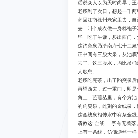
话说众人以为天时尚早，王
老残到了次日，想起一千两
寄回江南徐州老家里去，自
去，叫个成衣做一身棉袍子
毕，吃了午饭，步出西门，
这趵突泉乃济南府七十二泉
正中间有三股大泉，从池底
去了。这三股水，均比吊桶
人歇息。
老残吃完茶，出了趵突泉后
再望西去，过一重门，即是
角上，芭蕉丛里，有个方池
的趵突泉，此刻的金线泉，
这金线泉相传水中有条金线
请教这“金线”二字有无着
上有一条线，仿佛游丝一样