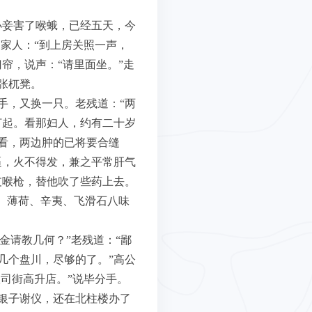
小妾害了喉蛾，已经五天，今
家人：“到上房关照一声，
帘，说声：“请里面坐。”走
张杌凳。
手，又换一只。老残道：“两
打起。看那妇人，约有二十岁
看，两边肿的已将要合缝
逼，火不得发，兼之平常肝气
支喉枪，替他吹了些药上去。
、薄荷、辛夷、飞滑石八味
金请教几何？”老残道：“鄙
几个盘川，尽够的了。”高公
司街高升店。”说毕分手。
银子谢仪，还在北柱楼办了