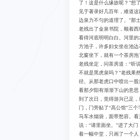
了！这是什么缘故呢？”想
见于著录好几百年，难道这
边泉力不匀的道理了。”那
老残出了金泉书院，顺着西
看得河底明明白白。河里的
方池子，许多妇女坐在池边
北窗坐下，就有一个茶房泡
老残坐定，问茶房道：“听
不就是黑虎泉吗？”老残果
径。从那老虎口中喷出一股
看那夕阳有渐渐下山的意思
到了次日，觉得游兴已足，
门，门旁贴了“高公馆”三
马车水烟袋，面带愁容。看
说：“请里面坐。”进了大
着一幅中堂，只画了一个人