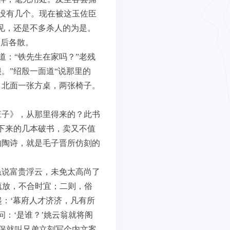
没有几个。现在被这玉佐臣
见，还是不多杀人的为是。
饭后各散。
：“铁先生在家吗？”老残
。”绍殷一面道“说那里的
。北面一张方桌，两张椅子。
庄子》，从那里得来的？此书
下来的几本破书，卖又不值
的陶诗，就是毛子晋所仿刻的
虽说富贵浮云，未免太高尚了
疏放，不合时宜；二则，俗
起：‘幕府人才济济，凡有所
问：‘是谁？’姚云翁就将阁
保就叫兄弟立刻写个内文案