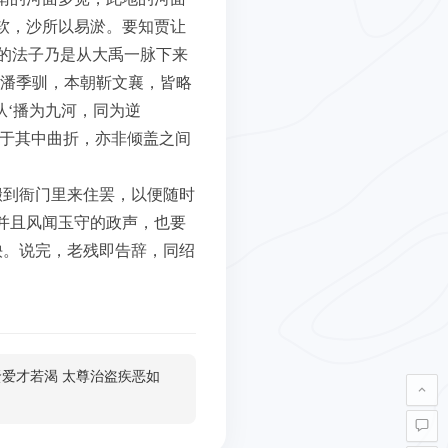
软，沙所以易淤。要知贾让
的法子乃是从大禹一脉下来
朝潘季驯，本朝靳文襄，皆略
从‘播为九河，同为逆
。至于其中曲折，亦非倾盖之间
搬到衙门里来住罢，以便随时
并且风闻玉守的政声，也要
怏。说完，老残即告辞，同绍
贤爱才若渴 太尊治盗疾恶如