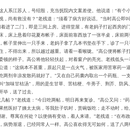
这人系江苏人，号绍殷，充当抚院内文案差使。他说道：“有个
视，尚有救没有？”老残道：“须看了病方好说话。”当时高公即叫
同着进了二门，即是三间上房。进得堂屋，有老妈子打起西房的门
床，床上悬着印花夏布帐子，床面前靠西放了一张半桌，床前两
，帐子里伸出一只手来，老妈子拿了几本书垫在手下，诊了一只
住，不得出来，所以越过越重。请看一看喉咙。”高公便将帐子
委顿的样子。高公将他轻轻扶起，对着窗户的亮光。老残低头一
公道：“这病本不甚重，原起只是一点火气，被医家用苦寒药一
吃两剂辛凉发散药就好了。”又在自己药囊内取出一个药瓶、一
叫“加味甘桔汤”，用的是生甘草、苦桔梗、牛蒡子、荆芥、防风
开毕，送了过去。
几帖？”老残道：“今日吃两帖，明日再来复诊。”高公又问：“药
果然医好了姨太太病，等我肚子饥时，赏碗饭吃；走不动时，给
酬谢。尊寓在何处？以便倘有变动，着人来请。”老残道：“在布政
，病势渐退，已经同常人一样。高公喜欢得无可如何，送了八两