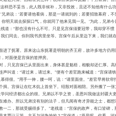
‘这样恐不妥当，此人既非候补，又非投效，且还不知他有什么功
。’兄弟说：‘若要请他看病，那是一请就到的；若要招致幕府，
好。你明天就去探探口气，你就同了他来见我一见。’为此，兄弟
老残道：“那也没有什么不可。只是见宫保须要冠带，我却穿不惯
，我们同去。你到我书房里坐等。宫保午后从里边下来，我们就在
殷进了抚署。原来这山东抚署是明朝的齐王府，故许多地方仍用
房，对面便是宫保的签押房。
时，只见宫保已从里面出来，身体甚是魁梧，相貌却还仁厚。高
连声叫道：“请过来，请过来。”便有个差官跑来喊道：“宫保请铁
久慕得很。”用手一伸，腰一呵，说：“请里面坐。”差官早将软帘
个揖。宫保让在红木炕上首坐下。绍殷对面相陪。另外搬了一张
生学问经济都出众的很。兄弟以不学之资，圣恩叫我做这封疆大
在难办。所以兄弟没有别的法子，但凡闻有奇才异能之士，都想
教一二，那就受赐得多了。”老残道：“宫保的政声，有口皆碑，
是本贾让三策，主不与河争地的？”宫保道：“原是呢。你看，河