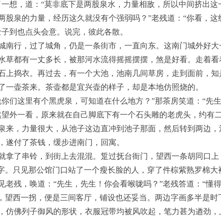
了一想，道：“莫非底下是两股泉水，力量相敌，所以中间挤出这一
两股泉的力量，经历这久就没有个强弱吗？”老残道：“你看，这
士子到也点头会意。说完，彼此各散。
城南行，过了城角，仍是一条街市，一直向东。这南门城外好大
水草都有一丈多长，被那河水流得摇摇摆摆，煞是好看。走着看
石上捣衣。再过去，有一个大池，池南几间草房，走到面前，知
了一壶茶来。茶壶都是宜兴壶的样子，却是本地仿照烧的。
说你们这里有个黑虎泉，可知道在什么地方？”那茶房笑道：“先
然望外一看，原来就在自己脚底下有一个石头雕的老虎头，约有
泉来，力量很大，从池子这边直冲到池子那面，然后转到两边，
，遂付了茶钱，缓步进南门，回寓。
就拿了串铃，到街上去混混。踅过抚台衙门，望西一条胡同口上
个字。只见那公馆门口站了一个瘦长脸的人，穿了件棕紫熟罗棉大
见老残，唤道：“先生，先生！你会看喉咙吗？”老残答道：“懂得
门，望西一拐，便是三间客厅，铺设也还妥当。两边字画多半是时
，仿佛列子御风的形状，衣服冠带均被风吹起，笔力甚为遒劲，上