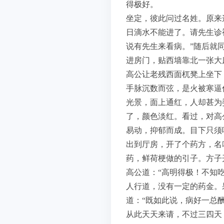
得极好。
坐定，彼此问过名姓。原来
日滴水不能进了。请先生诊
说有先生来看病。”随后就
进房门，贴西墙靠北一张大
高公让老残西面杌凳上坐下
手脉沉数而弦，是火被寒逼
光景，面上通红，人却甚为
了，颜色淡红。看过，对高
易动，抑郁而成。目下只须
出到厅房，开了个药方，名
药，鲜荷梗做的引子。方子
高公道：“高明得极！不知吃
人行道，没有一定的药金。
道：“既如此说，病好一总
从此天天来请，不过三四天