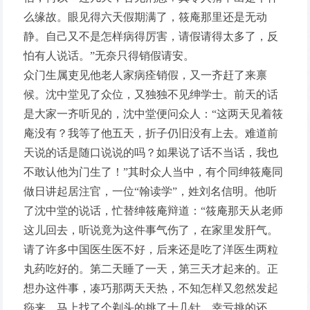
么缘故。眼见得六天假期满了，筱庵那里还是无动
静。自己又不是怎样病得厉害，请假请得太多了，反
怕有人说话。”无奈只得销假请安。
众门生属吏见他老人家病痊销假，又一齐赶了来禀
候。沈中堂见了众位，又独独不见绅学士。前天的话
是大家一齐听见的，沈中堂便问众人：“这两天见着筱
庵没有？我等了他五天，折子仍旧没有上去。难道前
天说的话是随口说说的吗？如果说了话不当话，我也
不敢认他为门生了！”其时众人当中，有个同绅筱庵同
做日讲起居注官，一位“翰读学”，姓刘名信明。他听
了沈中堂的说话，忙替绅筱庵辩道：“筱庵那天从老师
这儿回去，听说竟为这件事气伤了，在家里发肝气。
请了许多中国医生医不好，后来还是吃了洋医生两粒
丸药吃好的。第二天睡了一天，第三天才起来的。正
想办这件事，凑巧那两天天热，不知怎样又忽然发起
痧来。马上找了个剃头的挑了十几针，幸亏挑的还