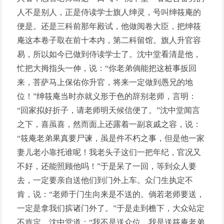
人不是别人，正是侍读学士旗人绅灵，号叫绅筱庵的
便是。还是三科前那年殿试，他做阅卷大臣，把绅筱
庵这本卷子取在前十本内，第二科留馆。旗人升官容
易，所以如今已做到侍读学士了。沈中堂看清是他，
忙把大拇指头一伸，说：“你老弟倘能把这桩事扳回
来，菩萨马上保佑你升官，将来一定做到愚兄的地
位！”绅筱庵当时亦就义形于色的辞别老师，言明：
“回家拟好折子，请老师明天候信便了。”沈中堂闻言
之下，喜虽喜，然而面上还露着一副哀戚之容，说：
“筱庵老弟果真要尸谏，虽是件不朽之事，但是他一家
妻儿老小靠托谁呢！我老头子这们一把年纪，官况又
不好，还能照顾他吗！”于是呆了一回，等到众人要
去，一定要亲自送他们到门外上车。众门生执定不
肯，说：“老师于门生向来是不送的。倘若老师要送，
一定是拿我们摈诸门外了。”于是走到檐下，大众站定
不肯定。沈中堂道：“我不是送众位，我是送筱庵老弟