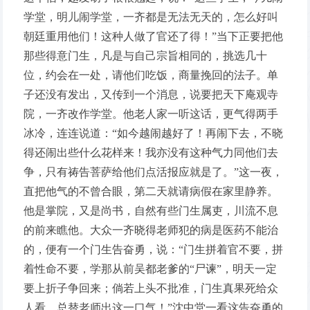
学堂，明儿闹学堂，一齐都是无法无天的，怎么好叫
朝廷重用他们！这种人做了官还了得！”当下正要把他
那些得意门生，凡是与自己宗旨相同的，挑选几十
位，约会在一处，请他们吃饭，商量挽回的法子。单
子还没有发出，又传到一个消息，说要把天下庵观寺
院，一齐改作学堂。他老人家一听这话，更气得两手
冰冷，连连说道：“如今越闹越好了！再闹下去，不晓
得还闹出些什么花样来！我亦没有这种气力同他们去
争，只有祷告菩萨给他们点活报应就是了。”这一夜，
直把他气的不曾合眼，第二天就请病假在家里静养。
他是掌院，又是尚书，自然有些门生属吏，川流不息
的前来瞧他。大众一齐晓得老师犯的病是医药不能治
的，便有一个门生告奋勇，说：“门生拼着官不要，拼
着性命不要，学那从前吴都老爹的“尸谏”，明天一定
要上折子争回来；倘若上头不批准，门生真果死给众
人看，总替老师出这一口气！”沈中堂一看这告奋勇的