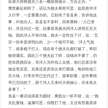
应请大帅将挑夫三名一概按例枭示，方合正办。”
窦世豪起初听了，还以为挑夫果然可恶，如其抢夺洋
人行李，一定要重办的。立刻传了首县来，告诉他这
事，叫他办人。首县去不多时，回来禀称：“人已拿
到，并且问过一堂。此事原系挑夫同洋人讲明五百大
钱。因此洋人不肯付钱，挑夫一定吃住了讨，说：‘五
百一担本是讲明白的，少一个钱可不能。’洋人气急
了，就拿棍子打人。现在有个挑夫头都打破了，卑职
验得属实。因此三个挑夫起了哄，说钱亦不要了，仍
把东西挑回去，等洋人另外找人去挑，他们总算没有
做这笔买卖。后来还是房东出来打圆场，每担给他三
百大钱，行李亦早已交代过了。据卑职看，这件事情
早已完结的了，那个洋人又来叫大帅操心，亦未免太
多事了。”
首县一番话说得甚为圆转，窦抚台一听不错，说：“挑
夫乱要钱，诚属可恶；你既打了他，又没有照着原讲