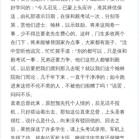
好学问的：“今儿召见，已蒙上头应许，准其择优保
送，由礼部请示日期，在保和殿考试一次，分别等
第，赏他们进士、翰林，以示鼓励。将来这阅卷一
事，少不得总要老先生费心的。这样，门生多收两个
在门下，将来能够替国家办点事，大家都有面子。”沈
中堂听他说完，忙忙摇手道：“别的都可以，只是保和
殿考试一事，兄弟还要力争。他们这些人都够到殿
试，以后要把我们摆到那儿去呢？就以我们这个翰林
院衙门而论，几千年下来，一直干干净净的；如今跑
进来这些不伦不类的人，不被他们闹糟了吗！”说罢，
闷闷不乐。
直隶总督此来，原想预先托个人情的，后见话不投
机，只好搭讪着出去。那知这位直隶总督，上头圣眷
很红，说什么是什么，向来没有驳回他的。回去之
后，果然保送了许多学生，请上头考试录用。军机上
先得了信。就有位军机大臣，晓得沈中堂有迂倔脾气