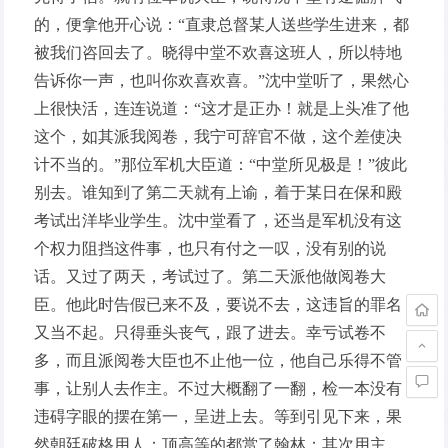
的，便拿他开心说：“直隶总督某人送些学生进来，都
被我们咨回去了。晓得中堂不欢喜这班人，所以特地
告诉你一声，也叫你欢喜欢喜。”沈中堂听了，果然心
上很快活，连连说道：“这才是正办！就是上头准了他
这个，如其派我阅卷，我宁可辞官不做，这个差使决
计不当的。”那位军机大臣道：“中堂所见极是！”彼此
别去。谁知到了第二天就有上谕，着于某日在保和殿
考试出洋毕业学生。沈中堂看了，还当是军机没有这
个权力阻挡这件事，也只有付之一叹，没有别的说
话。又过了两天，考试过了。第二天派他做阅卷大
臣。他此时告假已来不及，要说不去，这违旨的罪名
又当不起。只得垂头丧气，跟了进去。幸亏试卷不
多，而且派阅卷大臣也不止他一位，他自己乐得不管
事，让别人去作主。不过大概翻了一翻，检一本没有
违碍字眼的摆在第一，呈进上去。等到引见下来，果
然朝廷破格用人：顶高等的都赏了翰林；其次用主