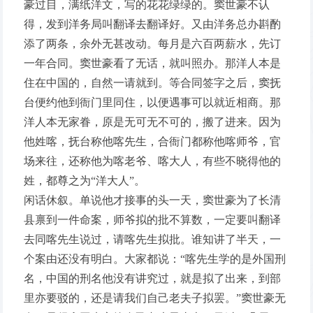
豪过目，满纸洋文，写的花花绿绿的。窦世豪不认
得，发到洋务局叫翻译去翻译好。又由洋务总办斟酌
添了两条，余外无甚改动。每月是六百两薪水，先订
一年合同。窦世豪看了无话，就叫照办。那洋人本是
住在中国的，自然一请就到。等合同签字之后，窦抚
台便约他到衙门里同住，以便遇事可以就近相商。那
洋人本无家眷，原是无可无不可的，搬了进来。因为
他姓喀，抚台称他喀先生，合衙门都称他喀师爷，官
场来往，还称他为喀老爷、喀大人，有些不晓得他的
姓，都尊之为“洋大人”。
闲话休叙。单说他才接事的头一天，窦世豪为了长清
县禀到一件命案，师爷拟的批不算数，一定要叫翻译
去同喀先生说过，请喀先生拟批。谁知讲了半天，一
个案由还没有明白。大家都说：“喀先生学的是外国刑
名，中国的刑名他没有讲究过，就是拟了出来，到部
里亦要驳的，还是请我们自己老夫子拟罢。”窦世豪无