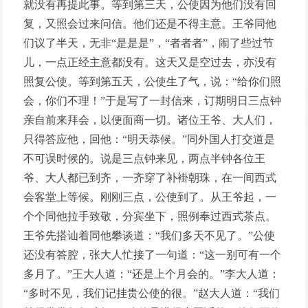
就没有再提此事。等到第三天，公使因为他们没有回
复，又照会过来问信。他们还是不得主意。王爷同他
们议了半天，无非“是是是”，“者者者”，闹了些过节
儿，一点正经主意都没有。这天又是空过去，亦没有
照复公使。等到第五天，公使生了气，说：“给你们照
会，你们不理！”于是写了一封信来，订期明日三点钟
亲自前来拜会，以便面商一切。诸位王爷、大人们，
只得答应他，回他：“明天恭候。”同外国人打交道是
不可误时候的。说是三点钟来见，两点半钟各位王
爷、大人都已到齐，一齐穿了补褂朝珠，在一间西式
会客堂上等候。刚刚三点，公使到了。从王爷起，一
个个同他拉手致敬，分宾坐下，照例奉过西式茶点。
王爷先搭讪着同他攀谈道：“我们多天不见了。”公使
还没有答腔，张大人忙接了一句道：“这一别可有一个
多月了。”王大人道：“还是上个月会的。”李大人道：
“多时不见，我们记挂贵公使的很。”赵大人道：“我们