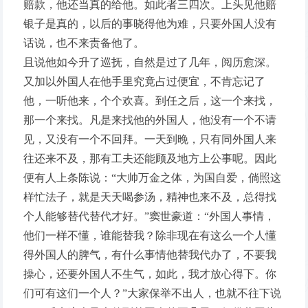
赔款，他还当真的给他。如此者三四次。上头见他赔
银子是真的，以后的事晓得他为难，只要外国人没有
话说，也不来责备他了。
且说他如今升了巡抚，自然是过了几年，阅历愈深。
又加以外国人在他手里究竟占过便宜，不肯忘记了
他，一听他来，个个欢喜。到任之后，这一个来找，
那一个来找。凡是来找他的外国人，他没有一个不请
见，又没有一个不回拜。一天到晚，只有同外国人来
往还来不及，那有工夫还能顾及地方上公事呢。因此
便有人上条陈说：“大帅万金之体，为国自爱，倘照这
样忙法子，就是天天喝参汤，精神也来不及，总得找
个人能够替代替代才好。”窦世豪道：“外国人事情，
他们一样不懂，谁能替我？除非现在有这么一个人懂
得外国人的脾气，有什么事情他替我代办了，不要我
操心，还要外国人不生气，如此，我才放心得下。你
们可有这们一个人？”大家保举不出人，也就不往下说