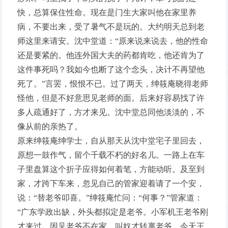
快，总算保住性命。现在是门生大家叫他在家里养
病，不要出来，受了暑气不是玩的。大约明天总到老
师这里来请安。沈中堂道：“原来说来说去，他的性命
还是要紧的。他连外国大夫的药都肯吃，他还肯为了
这件事死吗？我如今也断了这个念头，决计不再望他
死了。”言罢，恨恨不已。过了两天，绅筱庵晓得老师
怪他，但是不好意思见老师的面。后来好容易找了许
多人疏通好了，方才来见。沈中堂总同他淡淡的，不
像从前的亲热了。
原来绅筱庵绅学士，自从那天从沈中堂宅子里回去，
原想一鼓作气，留个千载不朽的好名儿。一路上在车
子里盘算这个折子应得如何着笔，方能动听。及至到
家，才跨下车来，忽见自己的管家迎着请了一个安，
说：“替老爷叩喜。”绅筱庵忙问：“何事？”管家道：
“广东学政出缺，外头都拟定是老爷。小军机王老爷刚
才来过。因见老爷不在家，叫奴才转禀老爷。今天王