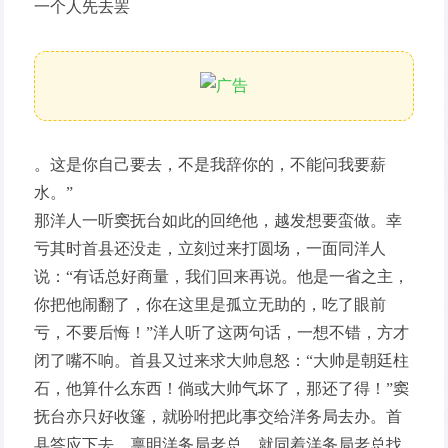
一个人先去罢
。这是你自己要去，不是我辞你的，不能问我要薪
水。”
那洋人一听窦抚台如此的回绝他，越发想要蛮做。幸
亏其时首县还没走，立刻过来打圆场，一面同洋人
说：“有话总好商量，我们回来再说。他是一省之主，
你把他闹翻了，你在这里是孤立无助的，吃了眼前
亏，不要后悔！”洋人听了这两句话，一想不错，方才
闭了嘴不响。首县又过来求大帅息怒：“大帅是朝廷柱
石，他算什么东西！倘或大帅气坏了，那还了得！”窦
抚台亦只好收篷，就吩咐把此事交给洋务局去办。首
县答应下去，禀明洋务局老总，就同着洋务局老总找