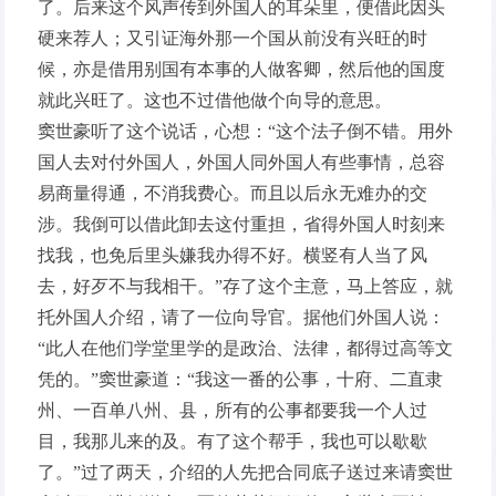
了。后来这个风声传到外国人的耳朵里，便借此因头
硬来荐人；又引证海外那一个国从前没有兴旺的时
候，亦是借用别国有本事的人做客卿，然后他的国度
就此兴旺了。这也不过借他做个向导的意思。
窦世豪听了这个说话，心想：“这个法子倒不错。用外
国人去对付外国人，外国人同外国人有些事情，总容
易商量得通，不消我费心。而且以后永无难办的交
涉。我倒可以借此卸去这付重担，省得外国人时刻来
找我，也免后里头嫌我办得不好。横竖有人当了风
去，好歹不与我相干。”存了这个主意，马上答应，就
托外国人介绍，请了一位向导官。据他们外国人说：
“此人在他们学堂里学的是政治、法律，都得过高等文
凭的。”窦世豪道：“我这一番的公事，十府、二直隶
州、一百单八州、县，所有的公事都要我一个人过
目，我那儿来的及。有了这个帮手，我也可以歇歇
了。”过了两天，介绍的人先把合同底子送过来请窦世