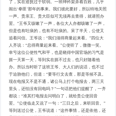
了，实在巡抚过于软弱。一班绅衿架弄着百姓，几乎
闹出‘拳匪’那年的事来。我们彼此要好，所以特地关照
一声。贵亲王、贵大臣似可无须再去查得，就请照办
罢。”王爷又咳嗽了一声，各位大人亦都咳嗽了一声，
但是也有吐痰的，也有不吐痰的。呆了半天，公使又
追着问信。王爷说：“我们须得商量起来看。”四位大
人齐说：“总得商量起来看。”公使听了，微微一笑。
幸亏这位公使性气和平，也是晓得中国官场的习气是
捱一天算一天，等到实在捱不过去，也只好随着他
办。所以当时听了这班王爷、大人们的说话，也不过
于迫胁他们，但道：“要等行文去查，那是等候不及。
现在电报又不是不通，诸公马上打个电报去，两三天
里头，还怕没有回电吗？”一句话把他们提醒了，一齐
都说：“准其打电报去问明白了，就给贵公使回音
罢。”公使临走又说了一句：“三日之后，来听回音。”
等到送过公使，王爷说道：“这件事情，还是依他，还