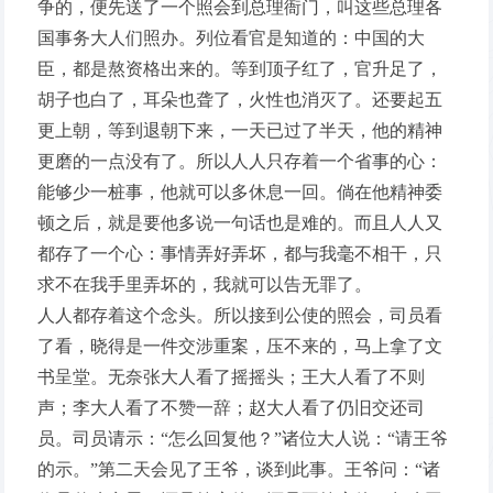
争的，便先送了一个照会到总理衙门，叫这些总理各
国事务大人们照办。列位看官是知道的：中国的大
臣，都是熬资格出来的。等到顶子红了，官升足了，
胡子也白了，耳朵也聋了，火性也消灭了。还要起五
更上朝，等到退朝下来，一天已过了半天，他的精神
更磨的一点没有了。所以人人只存着一个省事的心：
能够少一桩事，他就可以多休息一回。倘在他精神委
顿之后，就是要他多说一句话也是难的。而且人人又
都存了一个心：事情弄好弄坏，都与我毫不相干，只
求不在我手里弄坏的，我就可以告无罪了。
人人都存着这个念头。所以接到公使的照会，司员看
了看，晓得是一件交涉重案，压不来的，马上拿了文
书呈堂。无奈张大人看了摇摇头；王大人看了不则
声；李大人看了不赞一辞；赵大人看了仍旧交还司
员。司员请示：“怎么回复他？”诸位大人说：“请王爷
的示。”第二天会见了王爷，谈到此事。王爷问：“诸