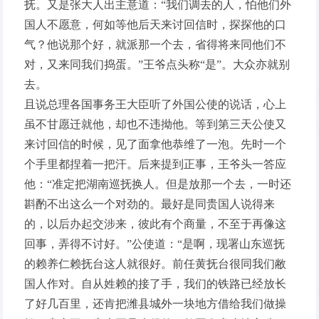
抚。又是张大人出主意道：“我们调去的人，怕他们外
国人不愿意，何如等他后天来讨回信时，探探他的口
气？他说那个好，就派那一个去，省得将来同他们不
对，又来同我们捣蛋。”王爷点头称“是”。大众亦就别
去。
且说总理各国事务王大臣听了外国公使的说话，心上
虽不甘愿迁就他，却也不违拗他。等到第三天公使又
来讨回信的时候，见了面拿他恭维了一泡。先时一个
个手里都捏着一把汗。后来提到正事，王爷头一答应
他：“准定把湖南巡抚换人。但是放那一个去，一时还
斟酌不出这么一个对劲的。最好是同贵国人说得来
的，以后办起交涉来，彼此有个商量，不至于再像这
回事，弄得不讨好。”公使道：“是啊，现署山东巡抚
的赖养仁赖抚台这人就很好。前任黄抚台很同我们敝
国人作对。自从姓赖的接了手，我们的铁路已经放长
了好几百里，还肯把潍县城外一块地方借给我们做操