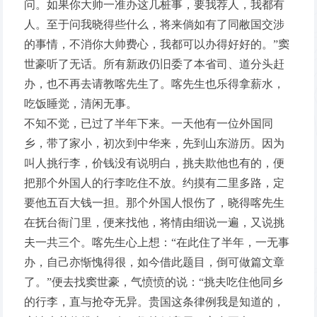
问。如果你大帅一准办这几桩事，要我荐人，我都有
人。至于问我晓得些什么，将来倘如有了同敝国交涉
的事情，不消你大帅费心，我都可以办得好好的。”窦
世豪听了无话。所有新政仍旧委了本省司、道分头赶
办，也不再去请教喀先生了。喀先生也乐得拿薪水，
吃饭睡觉，清闲无事。
不知不觉，已过了半年下来。一天他有一位外国同
乡，带了家小，初次到中华来，先到山东游历。因为
叫人挑行李，价钱没有说明白，挑夫欺他也有的，便
把那个外国人的行李吃住不放。约摸有二里多路，定
要他五百大钱一担。那个外国人恨伤了，晓得喀先生
在抚台衙门里，便来找他，将情由细说一遍，又说挑
夫一共三个。喀先生心上想：“在此住了半年，一无事
办，自己亦惭愧得很，如今借此题目，倒可做篇文章
了。”便去找窦世豪，气愤愤的说：“挑夫吃住他同乡
的行李，直与抢夺无异。贵国这条律例我是知道的，