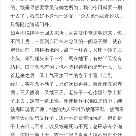
的。筱庵果然要学吴侍御之所为，我们今日就要一别
千古了，我怎好不送他一送呢！”众人见他如此说法，
只得随他送诸门外。
如今不说绅学士回去拟折，且言沈中堂送客进来，也
不回上房，一直到自己常常念经的一间屋子里，就在
观音面前，抖抖擞擞的，点了一炷香，又爬下碰了三
个头。等到碰头末了一个，爬在地下，有好半天没有
站起。口中念念有词，也不晓得祷告的是些什么。后
首起来之后，又上气不接下气的念了半遍《金刚
经》，实在念不动了，只好次日再补。自此便在家养
病，三天假满，又续三天。老头子一心指望绅学士折
子上去，定有一道上谕。即使批斥不准或是留中，绅
筱庵即说明尸谏，“他的为人平时虽放荡不羁，然而看
他前天那副忠义样子，决计不是说着玩玩的。但是折
子上去准与不准，以及筱庵死与不死，总应该有个确
信，何以一连几天，杳无消息？真令人猜不出是个什