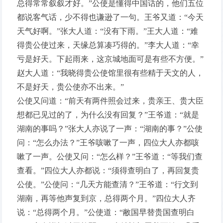
总得常常叙叙才好。”公使是懂得中国话的，他们五位
都说客气话，少不得也谦逊了一句。王爷又道：“今天
天气好啊。”张大人道：“没有下雨。”王大人道：“难
得贵公使过来，天缘总算凑巧得的。”李大人道：“幸
亏是好天。下起雨来，这京城地面可是有些不方便。”
赵大人道：“我晓得贵公使馆里很有些精于天文的人，
不是好天，贵公使亦不出来。”
公使又问道：“前天有两件照会过来，贵亲王、贵大臣
想都已见过的了，为什么没有回复？”王爷道：“就是
湖南的事吗？”张大人亦说了一声：“湖南的事？”公使
问：“怎么办法？”王爷咳嗽了一声，四位大人亦都咳
嗽了一声。公使又问：“怎么样？”王爷道：“等我们查
查看。”四位大人亦都说：“须得查明白了，再回复贵
公使。”公使问：“几天方能查清？”王爷道：“行文到
湖南，再等他声复到京，总得两个月。”四位大人齐
说：“总得两个月。”公使道：“敝国早替贵国查明白