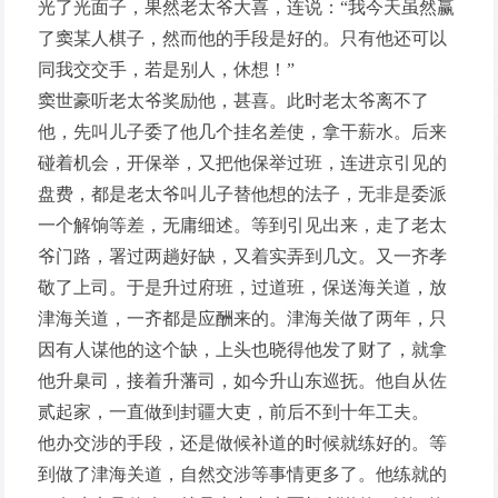
光了光面子，果然老太爷大喜，连说：“我今天虽然赢
了窦某人棋子，然而他的手段是好的。只有他还可以
同我交交手，若是别人，休想！”
窦世豪听老太爷奖励他，甚喜。此时老太爷离不了
他，先叫儿子委了他几个挂名差使，拿干薪水。后来
碰着机会，开保举，又把他保举过班，连进京引见的
盘费，都是老太爷叫儿子替他想的法子，无非是委派
一个解饷等差，无庸细述。等到引见出来，走了老太
爷门路，署过两趟好缺，又着实弄到几文。又一齐孝
敬了上司。于是升过府班，过道班，保送海关道，放
津海关道，一齐都是应酬来的。津海关做了两年，只
因有人谋他的这个缺，上头也晓得他发了财了，就拿
他升臬司，接着升藩司，如今升山东巡抚。他自从佐
贰起家，一直做到封疆大吏，前后不到十年工夫。
他办交涉的手段，还是做候补道的时候就练好的。等
到做了津海关道，自然交涉等事情更多了。他练就的