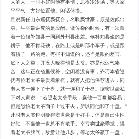
人的人，一时不好叫他有事情，总得冷冷场，等人家
平平气，方好位置他。闲话休提。
且说新任山东巡抚窦抚台，名唤窦世豪，原是佐贰出
身。生平最讲究的是应酬。做佐杂的时候，有一次跟
着一位候补知县一同到外州县出差。候补知县坐的是
轿子，他不肯花钱，在路上或是叫部小车子，或是跟
着轿子一路的跑。有些不知道的，还当是跟的差官、
底下人之类，并没人晓得他是太爷。亦是他运气凑
合：这年正在省里候补，空闲着没有事，齐巧本省巡
抚有位老太爷最爱着象棋，就有人把他保荐进去，同
老太爷一连下了十盘，就一连和了十盘。据窦世豪私
下对人家说：“若照老太爷手段，赢他一百盘都容易；
但是恐怕老太爷面子上过不去，所以同他和了十盘。”
此时老太爷也明晓得窦世豪是个好手，但是自己生性
好胜，不赢他一盘总不肯歇手。幸亏窦世豪乖觉，摸
着老太爷脾气，故意让他几步，等老太爷赢了一盘，