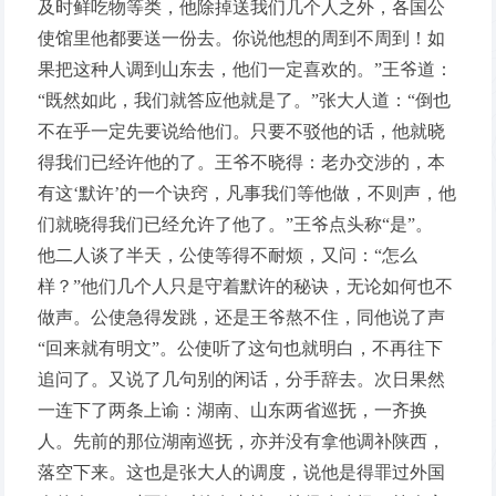
及时鲜吃物等类，他除掉送我们几个人之外，各国公
使馆里他都要送一份去。你说他想的周到不周到！如
果把这种人调到山东去，他们一定喜欢的。”王爷道：
“既然如此，我们就答应他就是了。”张大人道：“倒也
不在乎一定先要说给他们。只要不驳他的话，他就晓
得我们已经许他的了。王爷不晓得：老办交涉的，本
有这‘默许’的一个诀窍，凡事我们等他做，不则声，他
们就晓得我们已经允许了他了。”王爷点头称“是”。
他二人谈了半天，公使等得不耐烦，又问：“怎么
样？”他们几个人只是守着默许的秘诀，无论如何也不
做声。公使急得发跳，还是王爷熬不住，同他说了声
“回来就有明文”。公使听了这句也就明白，不再往下
追问了。又说了几句别的闲话，分手辞去。次日果然
一连下了两条上谕：湖南、山东两省巡抚，一齐换
人。先前的那位湖南巡抚，亦并没有拿他调补陕西，
落空下来。这也是张大人的调度，说他是得罪过外国