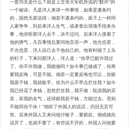
一套功夫是什么？就是上文张大军机所说的“默许”的
一个秘诀。凡是洋人来讲一件事情，如果是遵条约
的，固然无甚说得；倘若不遵条约的，面子上一样同
人家争争，到后来洋人生气，或者拿出强项手段来办
事，他亦听那洋人去干，决不过问。后来洋人摸着了
他的脾气，凡百事情总要同他言语一声，他允也罢，
不允也罢，洋人自己去干他自己的。他有时碰了上头
的钉子，下来问那洋人，洋人道：“你早已默许我过
了。你不许我做，我能做吗？如今事已做成了，你再
要我反悔，可是不能。倘若一定要反悔也可以，你赔
我若干钱，我就歇手。你为什么不早点拦住我？如今
我已经花了本钱，忽然拦住我，我不做，耽误我的买
卖，坏我的名气，还得赔我若干钱，方能过去。否则
不能同你干休！”他听了外国人的说话，仍旧无言可
答。后来外国人又来问他讨银子，要赔款。倘或彼此
说开了，也就不要了；有些说不开的，外国人问他要