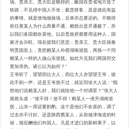
场。贵亲王、贵大臣是晓得的，敝国在贵省地方造了
铁路，不见得中国人不坐；载货搭客，原是彼此有益
的事情。就是借地做操场，后来亦总要还的。不晓得
前任黄某人为什么商量不通。赖抚台是开通极了，所
以我们各国都欢喜他。以后贵政府都要用这种人，国
家才会兴旺。现在据我们意思：贵亲王、贵大臣就奏
明贵国皇上，竟把赖某人补授湖南巡抚，再拣一个同
赖某人一样的人做山东巡抚。如此方见我们两国邦交
更加亲热。诸公以为如何？”
王爷听了，望望四位大人，四位大人亦望望王爷，彼
此不则一声。还是王爷熬不过，就近同张大人说：“既
然他们说赖某人好，我们就给他一个对调罢？”张大人
摇摇头道：“使不得！使不得！赖某人一准升湖南巡
抚，山东一席还要斟酌。这个是他们不欢喜的，调了
过去亦不讨好。还是陕西窦某人，从前做津海道的时
候，很应酬他们外国人。凡是才进口的新鲜果子，以