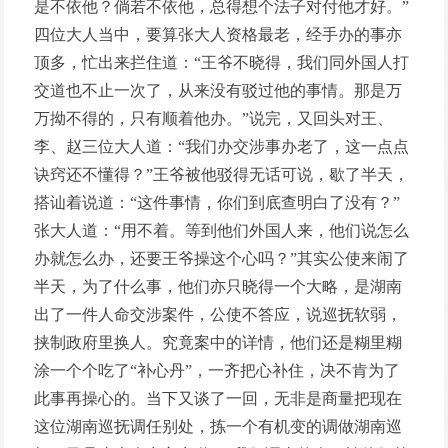
是不依他？倘若不依他，总得想个法子对付他才好。”
四位大人当中，要算张大人资格最老，经手办的事亦
顶多，忙出来拦住道：“王爷不晓得，我们同外国人打
交道也不止一次了，从来没有驳过他的事情。那是万
万拗不得的，只有顺着他办。”说完，又回头对王、
李、赵三位大人道：“我们办交涉事办老了，这一点点
诀窍还不懂得？”王爷被他驳得无话可说，歇了半天，
搭讪着说道：“这件事情，你们到底查明白了没有？”
张大人道：“用不着。等到他们外国人来，他们说怎么
办就怎么办，还要王爷操这个心吗？”其实公使来闹了
半天，为了什么事，他们亦只晓得一个大略，是湖南
出了一件人命交涉案件，公使不答应，说巡抚软弱，
挟制政府里换人。究竟案中的详情，他们还是糊里糊
涂一个个吃了“补心丹”，一齐把心补住，决不肯为了
此事再操心的。当下又谈了一回，无非是商量把现在
这位湖南巡抚调任别处，拣一个有机变的调做湖南巡