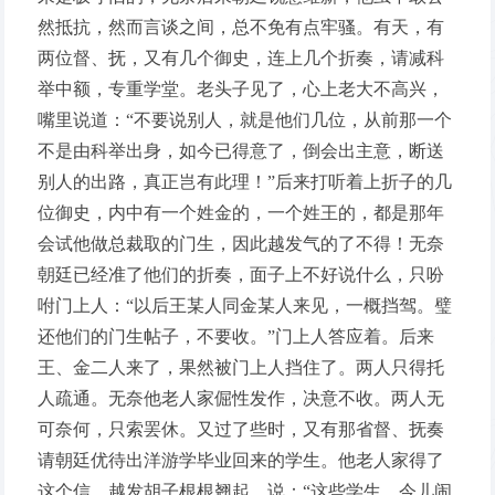
然抵抗，然而言谈之间，总不免有点牢骚。有天，有
两位督、抚，又有几个御史，连上几个折奏，请减科
举中额，专重学堂。老头子见了，心上老大不高兴，
嘴里说道：“不要说别人，就是他们几位，从前那一个
不是由科举出身，如今已得意了，倒会出主意，断送
别人的出路，真正岂有此理！”后来打听着上折子的几
位御史，内中有一个姓金的，一个姓王的，都是那年
会试他做总裁取的门生，因此越发气的了不得！无奈
朝廷已经准了他们的折奏，面子上不好说什么，只吩
咐门上人：“以后王某人同金某人来见，一概挡驾。璧
还他们的门生帖子，不要收。”门上人答应着。后来
王、金二人来了，果然被门上人挡住了。两人只得托
人疏通。无奈他老人家倔性发作，决意不收。两人无
可奈何，只索罢休。又过了些时，又有那省督、抚奏
请朝廷优待出洋游学毕业回来的学生。他老人家得了
这个信，越发胡子根根翘起，说：“这些学生，今儿闹