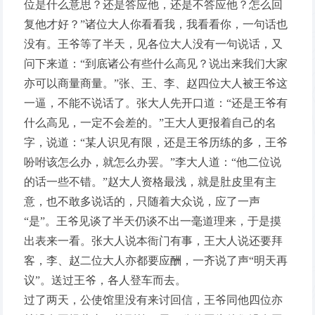
位是什么意思？还是答应他，还是不答应他？怎么回
复他才好？”诸位大人你看看我，我看看你，一句话也
没有。王爷等了半天，见各位大人没有一句说话，又
问下来道：“到底诸公有些什么高见？说出来我们大家
亦可以商量商量。”张、王、李、赵四位大人被王爷这
一逼，不能不说话了。张大人先开口道：“还是王爷有
什么高见，一定不会差的。”王大人更报着自己的名
字，说道：“某人识见有限，还是王爷历练的多，王爷
吩咐该怎么办，就怎么办罢。”李大人道：“他二位说
的话一些不错。”赵大人资格最浅，就是肚皮里有主
意，也不敢多说话的，只随着大众说，应了一声
“是”。王爷见谈了半天仍谈不出一毫道理来，于是摸
出表来一看。张大人说本衙门有事，王大人说还要拜
客，李、赵二位大人亦都要应酬，一齐说了声“明天再
议”。送过王爷，各人登车而去。
过了两天，公使馆里没有来讨回信，王爷同他四位亦