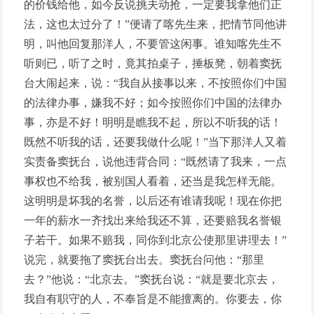
的价钱给他，如今反说挑夫动抢，一定要我拿他们正
法，这也太过分了！”便请了喀先生来，把情节同他讲
明，叫他回复那洋人，不要管这闲事。谁知喀先生不
听则已，听了之时，竟其拍桌子，捶板凳，朝着窦抚
台大闹起来，说：“我自从接事以来，不按照你们中国
的法律办事，嫌我不好；如今按照你们中国的法律办
事，亦是不好！明明是瞧我不起，所以不听我的话！
既然不听我的话，还要我做什么呢！”当下那洋人又着
实责备窦抚台，说他违背合同：“既然请了我来，一点
事权也不给我，被别国人看着，还当是我怎样无能。
这明明是坏我的名誉，以后还有谁请我呢！现在你把
一年的薪水一齐找出来给我还不算，还要赔我名誉银
子若干。如果不赔我，同你到北京公使那里讲理去！”
说完，就要拖了窦抚台出去。窦抚台问他：“那里
去？”他说：“北京去。”窦抚台说：“就是要北京去，
我自有职守的人，不奉旨是不能擅离的。你要去，你