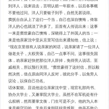
到洋人，说来说去，言明认赔一年薪水，以后各事概
不要他过问。洋人只要银子到手，自然无甚说得。
窦抚台自从上了这们一个当，自己也深自懊悔，倚靠
洋人的心也就淡了许多了。后首有人传说出来：这事
一来是窦世豪自己懊悔，深晓得上了外国人的当；一
来是他亲家沈中堂从京里写信出来通知他，信上说：
“现在京里很有人说亲家的闲话，说亲家请了一位洋人
做老夫子，大权旁落，自己一点事不问。这事很失国
体，劝亲家赶快把那位洋人辞掉，免得旁人说话。至
戚相关，所以预行关照。”窦世豪得了这封信，所以毅
然决然，借点原由同洋人反对，彼此分手，以免旁人
议论，以保自己功名。
话休絮烦。且说他这位亲家沈中堂，现官礼部尚书、
协办大学士，又兼掌院大学士。虽然不在军机处有什
么权柄，然而屡掌文衡，门生可是不少。他的为人本
来是极守旧的，无奈后来朝廷锐意维新，他虽不敢公