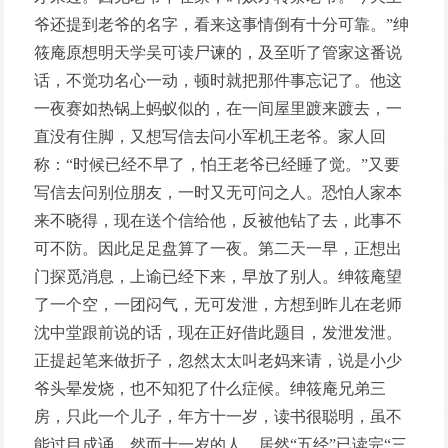
爷还提到老爷的名字，看来这事情倒有十分可靠。”绅
筱庵原想明天学吴可读尸谏的，及至听了管家这番说
话，不觉功名心一动，顿时就把那件事忘记了。他这
一夜赛如热锅上蚂蚁似的，在一间屋里踱来踱去，一
直没有住脚，又想写信去问小军机王老爷。家人回
称：“时候已经不早了，怕王老爷已经睡了觉。”又要
写信去问别位朋友，一时又无可问之人。恐怕人家本
来不晓得，现在送个信给他，反被他钻了去，此事不
可不防。因此足足盘算了一夜。第二天一早，正想出
门探觅消息，上谕已经下来，早放了别人。绅筱庵望
了一个空，一团闷气，无可发泄，方想到昨儿在老师
沈中堂跟前说的话，现在正好借此题目，发泄发泄。
正提起笔来做折子，忽然太太叫老妈来请，说是小少
爷头晕发烧，也不知犯了什么症候。绅筱庵兄弟三
房，只此一个儿子，年方十一岁，读书很聪明，虽不
能过目成诵，然而十一岁的人，居然“五经”已读完“三