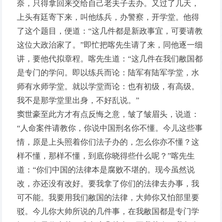
奈，只得拿回来交给自己老夫子去办。又过了几天，
上头有廷寄下来，叫他练兵，办警察，开学堂。他得
了这个题目，便道：“这几件都是新政事宜，可要请教
这位大政治家了。”即忙把喀先生请了来，同他逐一细
讲，要他代拟章程。喀先生道：“这几件在我们敝国都
是专门的学问。即以练兵而论：陆军有陆军学堂，水
师有水师学堂。就以学堂而论：也有初级，有高级。
我不是那学堂里出身，不好乱说。”
窦世豪至此方才有点反悔之意，皱了皱眉头，说道：
“人命案件请教你，你说中国刑名你不懂。今儿这些事
情，原是上头照着你们法子办的，怎么你亦不懂？这
样不懂，那样不懂，到底你晓得些什么呢？”喀先生
道：“你们中国的法律本是腐败不堪的。现今虽然说
改，亦还没有改好。要我拿了你们的法律去办事，我
可不能。我要用我们敝国的法律，大帅你又怕部里要
驳。今儿你大帅所说的几件事，在我敝国都是专门学