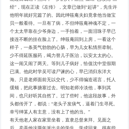
经”，现在正读《左传》，文章已做到“起讲”，先生许
他明年就好完篇了的。因此绅筱庵夫妇竟拿他当做宝
贝一般看待。一旦有了病，不但绅筱庵神魂不定，一
个太太早靠在少爷身边，一手拍着，一面泪珠子早已
接连不断的挂在脸上了。绅筱庵回到上房，一看这个
样子，一条英气勃勃的心肠，早为儿女私情所牵制。
少不得延医服药，竭力替儿子医治，以安太太的心。
这一闹又闹了两天。等到儿子病好，恰值沈中堂假期
已满。他此时学吴可读尸谏的心，早已消归东洋大
海。只是老师面前无以交代，少不得编造谣言，托人
缓颊，把此事搪塞过去。明知老师冷淡他，事到其
间，也只好听其自然了。过了些时，他这段故事，外
头都传开了，都说：“老头子发痰气，逼着门生寻死。
幸亏绅某人有主意，没有上了他的当。”
有天他老人家在家里坐着，直隶总督来拜。见面之
后，卖弄他这两年派出去的学生，学成回来，很有些