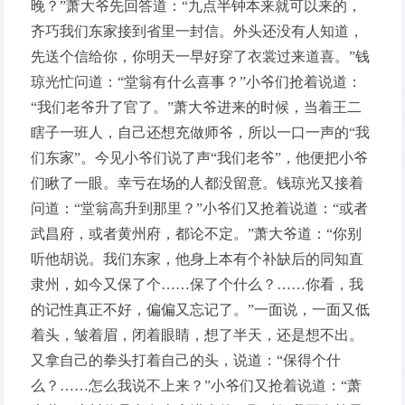
晚？”萧大爷先回答道：“九点半钟本来就可以来的，
齐巧我们东家接到省里一封信。外头还没有人知道，
先送个信给你，你明天一早好穿了衣裳过来道喜。”钱
琼光忙问道：“堂翁有什么喜事？”小爷们抢着说道：
“我们老爷升了官了。”萧大爷进来的时候，当着王二
瞎子一班人，自己还想充做师爷，所以一口一声的“我
们东家”。今见小爷们说了声“我们老爷”，他便把小爷
们瞅了一眼。幸亏在场的人都没留意。钱琼光又接着
问道：“堂翁高升到那里？”小爷们又抢着说道：“或者
武昌府，或者黄州府，都论不定。”萧大爷道：“你别
听他胡说。我们东家，他身上本有个补缺后的同知直
隶州，如今又保了个……保了个什么？……你看，我
的记性真正不好，偏偏又忘记了。”一面说，一面又低
着头，皱着眉，闭着眼睛，想了半天，还是想不出。
又拿自己的拳头打着自己的头，说道：“保得个什
么？……怎么我说不上来？”小爷们又抢着说道：“萧