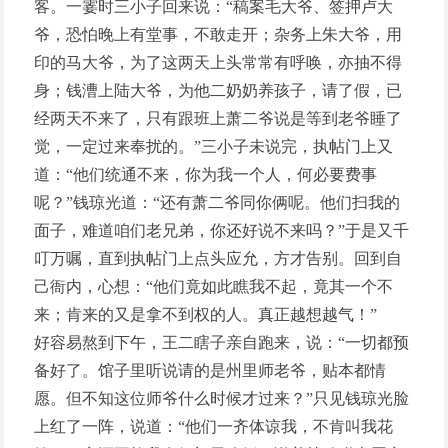
客。一霎时三小子回来说：“稿案毛大爷、签押卢大
爷，恐怕晚上有堂事，不敢走开；杂务上朱大爷，用
印的马大爷，为了这两天上头常常有呼唤，亦抽不得
身；钱漕上陆大爷，为他二奶奶养孩子，请了假，已
经两天不来了，只有跟班上萧二爷说是等到老爷睡了
觉，一定过来奉扰的。”三小子未说完，执帖门上又
道：“他们统通不来，你为我一个人，何必要费事
呢？”钱琼光道：“还有萧二爷同你俩呢。他们扫我的
面子，难道咱们老兄弟，你还好说不来吗？”于是又千
叮万嘱，直到执帖门上点头应允，方才告别。回到自
己衙内，心想：“他们竟如此瞧我不起，竟其一个不
来；肯来的又是拿不到权的人。真正越想越气！”
好容易熬到下午，王二瞎子亲自跑来，说：“一切都预
备好了。馆子里听说请的是州里师老爷，贴本都情
愿。但不知这位师爷什么时候才过来？”只见钱琼光脸
上红了一阵，说道：“他们一齐体谅我，不肯叫我花