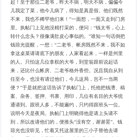
起！至于那位二老爷，昨天不病，明天不病，偏偏今
儿我定了菜，他今儿病了，得知是真是假。他们既然
不来，我也不稀罕他们来！”一面想，一面又走到门房
里。执帖门上见他没精打采的，便问：“钱太爷，心上
转什么念头？很像满肚皮心事似的。”谁知一句话倒把
钱琼光提醒，一想：“二老爷、帐房既然不来，我不如
拿这桌菜请请底下的朋友，人家看起来，一样是州里
的人。只怕这几位拿权的大爷，到堂翁跟前说起话
来，还比什么帐房、二老爷格外香些。况且我自从到
任至今，也没有请过他们，今儿这局，岂不一当两
便？”于是就把这话告诉了执帖门上，托他把钱漕、稿
案、杂务、签押、书禀、用印，几位有名目的大爷统
通请到。跟班人多，不能遍约，只约得跟班头一位。
说明今天是夜局。执帖门上明晓得他是请上头请不
到，所以改请他们的，便推头“没有空，谢谢罢”。钱
琼光也没听见，忙着又托这屋里的三小子替他去请