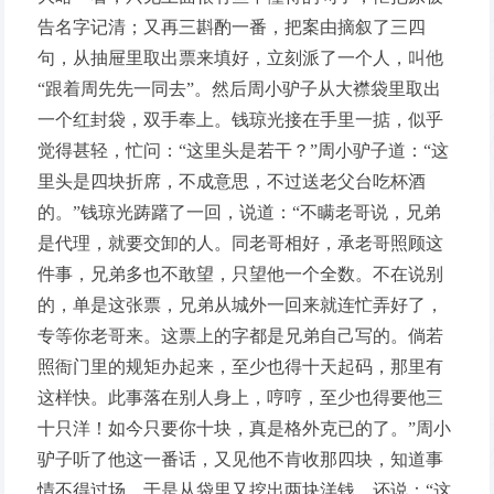
告名字记清；又再三斟酌一番，把案由摘叙了三四
句，从抽屉里取出票来填好，立刻派了一个人，叫他
“跟着周先先一同去”。然后周小驴子从大襟袋里取出
一个红封袋，双手奉上。钱琼光接在手里一掂，似乎
觉得甚轻，忙问：“这里头是若干？”周小驴子道：“这
里头是四块折席，不成意思，不过送老父台吃杯酒
的。”钱琼光踌躇了一回，说道：“不瞒老哥说，兄弟
是代理，就要交卸的人。同老哥相好，承老哥照顾这
件事，兄弟多也不敢望，只望他一个全数。不在说别
的，单是这张票，兄弟从城外一回来就连忙弄好了，
专等你老哥来。这票上的字都是兄弟自己写的。倘若
照衙门里的规矩办起来，至少也得十天起码，那里有
这样快。此事落在别人身上，哼哼，至少也得要他三
十只洋！如今只要你十块，真是格外克已的了。”周小
驴子听了他这一番话，又见他不肯收那四块，知道事
情不得过场，于是从袋里又挖出两块洋钱，还说：“这