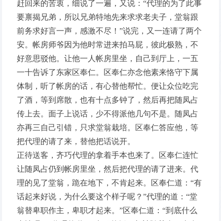
赶回来的苦衷，细说了一遍，又说：“代理的为了此事
要禀揭兄弟，所以兄弟特地先来求求老夫子，堂翁跟
前务求好言一声，感激不尽！”说完，又一连请了两个
安。帐房师爷因为他时常进来拍马屁，彼此极熟，不
好意思驳他。让他一人帐房里坐，自己到厅上，一五
一十告诉了东家区奉仁。区奉仁亦念他素来恪守下属
体制，听了帐房的话，有心替他帮忙。便让众位吃完
了酒，等到席散，也有十点多钟了，然后再把随凤占
传上去。面子上说话，少不得派他几句不是。随凤占
亦再三自己引错，只求堂翁栽培。区奉仁答应他，等
把代理的请了来，替他把话说开。
正待送客，齐巧代理的拿着手本也来了。区奉仁连忙
让随凤占仍到帐房里坐，然后把代理的请了进来。代
理的见了堂翁，跪在地下，不肯起来。区奉仁道：“有
话起来好说，为什么要这个样子呢？”代理的道：“堂
翁替卑职作主，卑职才起来。”区奉仁道：“到底什么