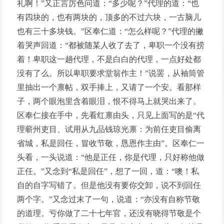
礼啊！”又正言厉色问道：“多少呢？”代理的道：“也
有四块的，也有两块的，顶多的不过六块，一古脑儿
也有三十多块钱。”区奉仁道：“怎么样呢？”代理的撇
着哭声回道：“都被随某人收了去了，卑职一个没有捞
着！卑职这一趟代理，不是白白的代理，一点好处都
没有了么。所以卑职要求堂翁作主！”说罢，从袖筒管
里抽出一个禀帖，双手捧上，又请了一个安。看那样
子，两个眼泡里含着眼泪，恨不得马上就哭出来了。
区奉仁接在手中，先看红禀由头，只见上面写的是“代
理蕲州吏目、试用从九品钱琼光禀：为前任吏目偷离
省城，私是回任，冒收节敬，恳恩作主由”。区奉仁一
头看，一头说道：“他是正任，你是代理，只好称他做
正任。”又念到“私是回任”，想了一回，道：“噢！私
自的自字写错了。但是他没有要你交卸，说不到回任
两个字。”又念过末了一句，说道：“亦没有自称节敬
的道理。亏你做了二十七年官，还没有晓得节敬是个