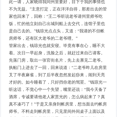
此一请，人家晓得我同州里要好，目下于我的事情也
不为无益。”主意打定，正在洋洋自得，那差出去的管
家也回来了，回称：“王二爷听说老爷请州里师爷吃
饭，忙的他立刻自己出城到船上去交代，连馆子里也
是自己去的。”钱琼光点点头，又道：“我请的不但帐
房师爷，还有区大老爷的二老爷哩。”
管家出去，钱琼光也就安寝。毕竟有事在心，睡不大
着。次日一早起身，洗脸之后，就赶过来自己请客。
先落门房，取出一张官街名片，先上去禀见二老爷。
执帖门上进去了一回，回来说道：“二老爷昨儿在房里
叉了半夜麻雀，到了后半夜忽然发起痧来，闹到天亮
才好的。如今睡着了，只好挡你老的驾罢。”钱琼光一
听这话，不觉心中一个失望，嘴里还说：“我今天备了
酒席，专诚要请他老人家赏光的，怎么病起来了？真
真不凑巧了！”于是又亲身到帐房里，想当面去约帐房
师爷。不料走到帐房里，只见里间外间桌子上面以及