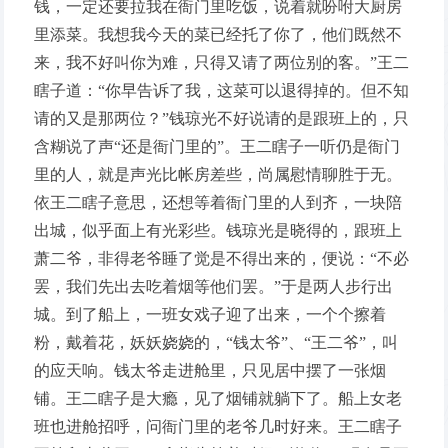
钱，一定还要拉我在衙门里吃饭，说着就吩咐大厨房
里添菜。我想我今天的菜已经托了你了，他们既然不
来，我不好叫你为难，只得又请了两位别的客。”王二
瞎子道：“你早告诉了我，这菜可以退得掉的。但不知
请的又是那两位？”钱琼光不好说请的是跟班上的，只
含糊说了声“还是衙门里的”。王二瞎子一听仍是衙门
里的人，就是声光比帐房差些，尚属慰情聊胜于无。
依王二瞎子意思，还想等着衙门里的人到齐，一块陪
出城，似乎面上有光彩些。钱琼光是晓得的，跟班上
萧二爷，非得老爷睡了觉是不得出来的，便说：“不必
罢，我们先出去吃着烟等他们罢。”于是两人步行出
城。到了船上，一班女戏子迎了出来，一个个擦着
粉，戴着花，妖妖娆娆的，“钱太爷”、“王二爷”，叫
的应天响。钱太爷走进舱里，只见居中摆了一张烟
铺。王二瞎子是大瘾，见了烟铺就躺下了。船上女老
班也进舱招呼，问衙门里的老爷几时好来。王二瞎子