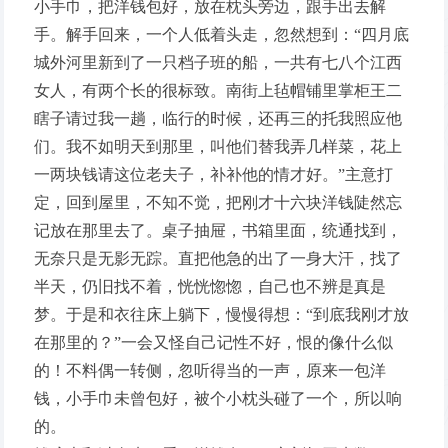
小手巾，把洋钱包好，放在枕头旁边，跟手出去解
手。解手回来，一个人低着头走，忽然想到：“四月底
城外河里新到了一只档子班的船，一共有七八个江西
女人，有两个长的很标致。南街上毡帽铺里掌柜王二
瞎子请过我一趟，临行的时候，还再三的托我照应他
们。我不如明天到那里，叫他们替我弄几样菜，花上
一两块钱请这位老夫子，补补他的情才好。”主意打
定，回到屋里，不知不觉，把刚才十六块洋钱陡然忘
记放在那里去了。桌子抽屉，书箱里面，统通找到，
无奈只是无影无踪。直把他急的出了一身大汗，找了
半天，仍旧找不着，恍恍惚惚，自己也不辨是真是
梦。于是和衣往床上躺下，慢慢得想：“到底我刚才放
在那里的？”一会又怪自己记性不好，恨的像什么似
的！不料偶一转侧，忽听得当的一声，原来一包洋
钱，小手巾未曾包好，被个小枕头碰了一个，所以响
的。