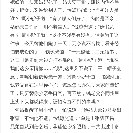
媳妇的。后来姑妈死了，姑夫变了卦，嫌这内侄不学
好，把女儿又许给别人了。”钱琼光道：“当初媒人是
谁？”周小驴子道：“有了媒人倒好了，为的是至亲，
姑妈亲口许的，用不着媒人。”钱琼光道：“婚书总
有？”周小驴子道：“这个不晓得有没有。治弟为了这
件事，今天替他们跑了一天，无奈说不合拢，看来恐
怕要成讼的了。”钱琼光道：“一无媒证，二无婚书，
这官司是走到天边亦打不赢的。”周小驴子道：“现在
我们这乡亲情愿……”说到这里又不说了。王二瞎子会
意，拿嘴朝着钱琼光一努，对周小驴子道：“摆着我们
钱老父台在这里你不托。该应怎么办法，大家商量好
了，只要替你乡亲争口气。再不然，钱老父台同州里
上头下头都说得来，还怕有办不到的事吗？”
一句话提醒了周小驴子，忙说道：“他姑夫那边只要出
张票，不怕他不遵。”钱琼光道：“单是出张票容易。
兄弟自从到任之后，承诸位乡亲照顾，一共出过十多