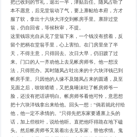
把已收到的节礼，退出一半，津贴后任。随凤占听了
本不愿意，后见堂翁动了气，要上禀帖给本府，方才
服了软，拿出十六块大洋交到帐房手里。禀辞过堂
翁，仍自回省，等候秋审，不提。
这里钱琼光自从见了堂翁下来，一个钱没有捞着，反
留个把柄在堂翁手里，心上害怕。在门房里坐了半
天，不得主意，只得回去。次日大早，仍旧踱了过
来。门口的人一齐劝他上去见帐房师爷。他一想没
法，只得照办。其时随凤占吐出来的十六块洋钱已到
帐房手里。只因他的人缘不及随凤占来的圆通，及至
见面之后，吱吱喳喳，又把臭唾沫吐了帐房师爷一
脸，还没有把话讲明白。帐房师爷看他可怜，意思想
把十六块洋钱拿出来给他。回头一想：“倘若就此付给
他，他一定不承情的。”只得先把东家要通禀上头的
话，加上些枝叶，说给他听。直把他吓得跪在地下磕
头。然后帐房师爷又装着出去见东家，替他求情。鬼