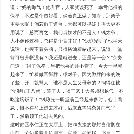
道：“妈的晦气！他升官，人家就该死了！幸亏他得的
保举，不过是个虚好看，倘若真正做了知府，那架子
更要大呢！倘若做了道台，天都可以撑破！再大更不
用说了！总而言之：我们当奴才的不是人！钱太爷，
大小像你这样，总得是个官才好！”钱琼光听了他半天
说话，也摸不着头脑，只得搭讪着站起来，说道：“堂
翁可曾升帐没有？我还是就进去，还是等一会？”杂务
门道：“得了保举，早把他喜的睡不着了。今天一早就
起来了，忙着做官衔牌，糊对子。因为做牌的来的晚
了些，开口就骂人。谁不是人生父母养的？搁得住被
他‘混账王八蛋’，骂了去，喝了来！大爷越想越气，不
吃这碗饭了！”钱琼光一听堂翁已经起来多时，心上着
急，恨不得马上进去才好，后来直等得杂务门气平
了，然后领了他进去见的。
这时候区奉仁正在大厅上，把昨夜接的那封喜信搁在
面前，旁边坐着几位朋友、官亲，如帐房、书启、二