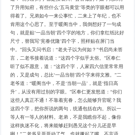
了升用知府，有些什么‘五马黄堂’等类的字眼都可以用
得着了。兄弟如今一来公事忙，二来上了年纪，也不
肯用这个心思了。至于暖阁当中，我倒想好了一句成
句，就是贴‘一品当朝’四个字的地方，你们拿红纸比好
尺寸，替我写‘宪眷优隆’四个字，照样贴在屏门当
中。”回头又问书启：“老夫子以为何如？”书启尚未答
言，二老爷接着说道：“这四个字似乎太俗。”区奉仁
听了似不愿意，道：“这四个字，人家四六信里常常用
的，又是成句，总比‘一品当朝’四个字来得文雅。”二
老爷道：“暖阁当中，不是‘当朝一品’，就是‘指日高
升’，从没有用过别的字眼。”区奉仁更发怒道：“你们
这些人真正不通！不靠着宪眷，怎么能够升官呢？我
这四个字，把你所说的两句，统通包括在内。所以一
等人有一等人的材料。老弟，不是我瞧你不起，像你
这样执迷不化，将来能够赶到愚兄这个分儿还是早
咧！”二老爷见哥哥动了气，也就撅起了嘴，不言语