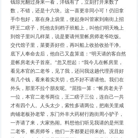
钱琼光翻过身来一看，洋钱有了，立刻打开来数了
数，不错，还是十六块。这一喜更非同小可！仍旧拿
手巾包好，塞在身上袋里，便起身叫管家到南街上招
呼王二瞎子，托他去到档子班船上，叫他们明天晚上
到馆子里叫几样菜，说是要请州里帐房师老爷吃饭。
交代馆子里，菜要弄好些，再叫船上收拾收拾干净。
底下人奉命去后，他自己又盘算道：“明天请的客自然
是帐房老夫子首座。”忽又想起：“我今儿在帐房里，
看见本官的二老爷，见了我，还问我这趟代理弄得好
有几个钱，看来着实关切，也不好不请请他。我们在
外头，那里不拉个朋友呢。”屈指一算：“帐房老夫子
一位，本官二老爷两位，王二瞎子三位，连自己一共
才有四个人。人头太少，索性多请两位，把南关里咸
肉铺老板孙老荤，东门外丰大药材行跑街周小驴子，
一齐请了来，大家热闹。料想他们听见我请的是州里
二老爷、帐房师爷，他们一齐都要赶得来的。况且如