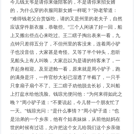
今儿钱太爷是请你来做陪客的，不是请你来招女婿
的，为什么穿的衣服同新女婿一样呢？”孙老荤道：
“难得钱老父台赏饭吃，请的又是州里的老夫子，自然
应该穿件新衣服，恭敬些。”三个人闲谈了好一回，船
上又搬出些点心来吃过。王二瞎子掏出表来一看，九
点钟只差得五分了，不但州里的客没来，连着周小驴
子也没音信，大家甚是奇怪。又等了半个钟头，忽听
见船头上有人叫唤，大家总以为是请的特客来了，一
齐起身相迎。及至进舱一看，原来就是周小驴子，跑
的满身是汗，一件官纱大衫已湿透了半截了，一只手
只拿扇子扇个不了。王二瞎子劝他脱去长衫，又叫船
上打盆水给他洗脸。钱琼光便问他：“为何来得如此之
晚？”周小驴子道：“不要说起，今儿替一个朋友忙了
一天。”钱琼光问：“是什么事情？”周小驴子道：“也
是治弟的一个乡亲，他有个姑表妹妹，从前他姑妈在
世的时候有过话，允许把这个女儿给我们这个乡亲做