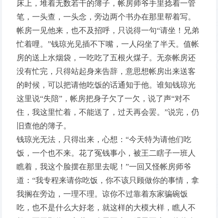
床上，堆着无数若干的簿子，帐房师爷手里捻着一管
笔，一头查，一头念，旁边两个书办在那里帮着写。
帐房一见他来，也不及招呼，只说得一句“请坐！兄弟
忙着哩。”钱琼光见插不下嘴，一人闷坐了半天。值帐
房的送上水烟袋，一吃吃了五根火煤子。无奈帐房还
没有忙完，只得站起身来告辞，意思想帐房出来送客
的时候，可以把请他吃饭的话通知于他。谁知钱琼光
这里说“失陪”，帐房把身子欠了一欠，说了声“对不
住，我这里忙着，不能送了，过天再会罢。”说完，仍
旧查他的簿子。
钱琼光无法，只得出来，心想：“今天特为请他们吃
饭，一个也不来。花了冤钱事小，被王二瞎子一班人
瞧着，我这个脸摆在那里去呢！”一回又怪帐房师爷
道：“我专程来请你吃饭，你不该只顾做你的事情，拿
我搁在旁边，一理不理。谅你不过靠着东家骗碗饭
吃，也不是什么大好老，就这样的大模大样，瞧人不