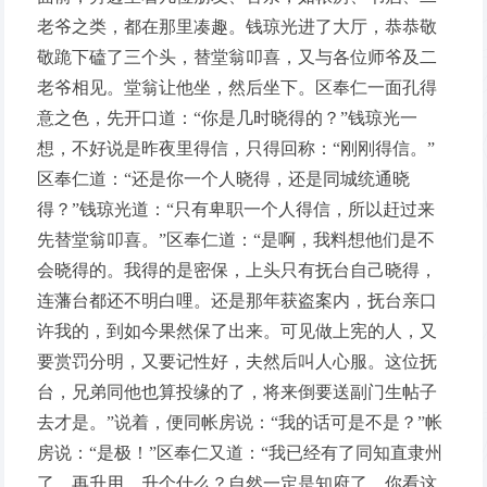
老爷之类，都在那里凑趣。钱琼光进了大厅，恭恭敬
敬跪下磕了三个头，替堂翁叩喜，又与各位师爷及二
老爷相见。堂翁让他坐，然后坐下。区奉仁一面孔得
意之色，先开口道：“你是几时晓得的？”钱琼光一
想，不好说是昨夜里得信，只得回称：“刚刚得信。”
区奉仁道：“还是你一个人晓得，还是同城统通晓
得？”钱琼光道：“只有卑职一个人得信，所以赶过来
先替堂翁叩喜。”区奉仁道：“是啊，我料想他们是不
会晓得的。我得的是密保，上头只有抚台自己晓得，
连藩台都还不明白哩。还是那年获盗案内，抚台亲口
许我的，到如今果然保了出来。可见做上宪的人，又
要赏罚分明，又要记性好，夫然后叫人心服。这位抚
台，兄弟同他也算投缘的了，将来倒要送副门生帖子
去才是。”说着，便同帐房说：“我的话可是不是？”帐
房说：“是极！”区奉仁又道：“我已经有了同知直隶州
了，再升用，升个什么？自然一定是知府了。你看这