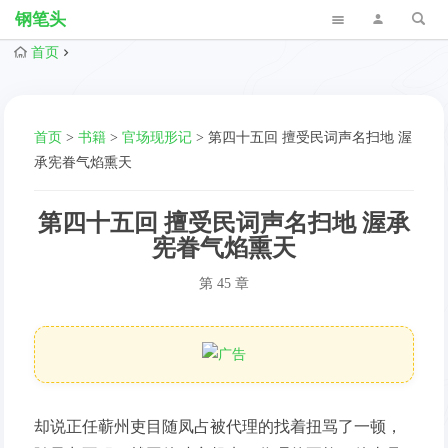
钢笔头
首页
首页
>
书籍
>
官场现形记
>
第四十五回 擅受民词声名扫地 渥
承宪眷气焰熏天
第四十五回 擅受民词声名扫地 渥承
宪眷气焰熏天
第 45 章
却说正任蕲州吏目随凤占被代理的找着扭骂了一顿，