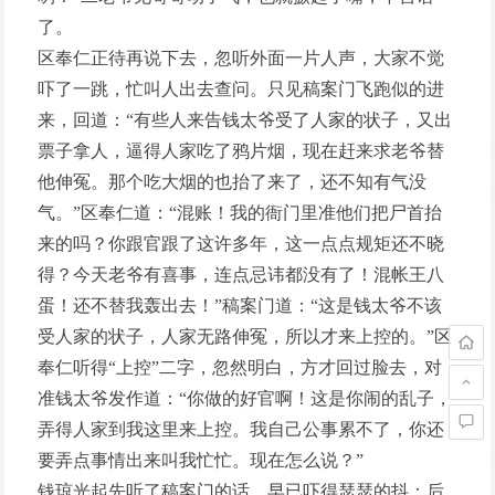
了。
区奉仁正待再说下去，忽听外面一片人声，大家不觉
吓了一跳，忙叫人出去查问。只见稿案门飞跑似的进
来，回道：“有些人来告钱太爷受了人家的状子，又出
票子拿人，逼得人家吃了鸦片烟，现在赶来求老爷替
他伸冤。那个吃大烟的也抬了来了，还不知有气没
气。”区奉仁道：“混账！我的衙门里准他们把尸首抬
来的吗？你跟官跟了这许多年，这一点点规矩还不晓
得？今天老爷有喜事，连点忌讳都没有了！混帐王八
蛋！还不替我轰出去！”稿案门道：“这是钱太爷不该
受人家的状子，人家无路伸冤，所以才来上控的。”区
奉仁听得“上控”二字，忽然明白，方才回过脸去，对
准钱太爷发作道：“你做的好官啊！这是你闹的乱子，
弄得人家到我这里来上控。我自己公事累不了，你还
要弄点事情出来叫我忙忙。现在怎么说？”
钱琼光起先听了稿案门的话，早已吓得瑟瑟的抖；后