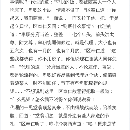
事情呢？”代理的道：“卑职的饭，都被随某人一个人
吃完了。卑职这个缺，情愿不做了。”区奉仁道：“你
起来，我们商量。”一面说，一面又拉了他一把。于是
起立归坐。区奉仁又问：“到底什么事情？”代理的
道：“卑职分府当差，整整二十七个年头。前头洪太
尊、陆太尊，卑职统通伺候过。就是代理，大小也有
五六次，也有一月的，也有半月的。”区奉仁道：“这
些我都晓得，你不用说了。你但说现在随某人同你怎
样。”代理的道：“分府当差的人，不论差使、署缺，
都是轮流得的。卑职好容易熬到代理这个缺，偏偏碰
着随某人一时不能回任，节下有些卑职应得的规
矩……”不想说到这里，区奉仁故意得把脸一板道：
“什么规矩？怎么我不晓得？你倒说说看！”
代理的一见堂翁顶起真来，不由得战战兢兢，陪着笑
脸，回道：“堂翁明鉴：就是外边有些人家送的节
礼。”区奉仁听了，哼哼冷笑两声道：“噢！原来是节