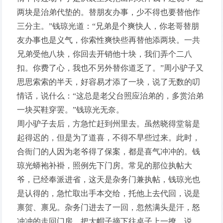
两块是治弟代垫的。替朋友办事，少不得也要替他作
三分主。”钱琼光道：“兄弟是个爽快人，你老哥替朋
友办事也是义气，你索性爽快些再替他添两块。一共
兄弟受他八块，你回去开销他十块，我们弄个二八
扣。你费了心，我也不另外替你道乏了。”周小驴子又
思思索索的半天，好容易才添了一块，说了无数的叨
情话，说什么：“这总是老父台照应治弟的，多赏治弟
一块买鞋穿罢。”钱琼光无奈。
周小驴子去后，方急忙赶到州里去。虽然晓得堂翁是
起得迟的，但是为了道喜，不得不早些过来。此时，
合衙门的人因为老爷得了保案，都是喜气冲冲的。钱
琼光蟒袍补褂，照例先下门房。常见的那位执帖大
爷，已经奉派进省，这天是杂务门兼执帖，钱琼光也
是认得的，急忙取出手本交给，托他上去代回，说是
禀贺、禀见。杂务门进去了一回，忽然满头是汗，怒
冲冲的走回门房，把大帽子摘下往桌子上一撩，说