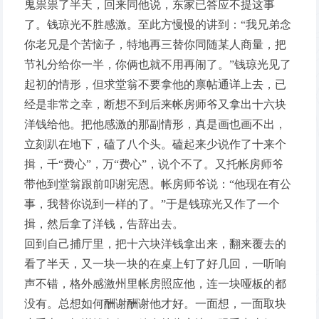
鬼祟祟了半天，回来同他说，东家已答应不提这事
了。钱琼光不胜感激。至此方慢慢的讲到：“我兄弟念
你老兄是个苦恼子，特地再三替你同随某人商量，把
节礼分给你一半，你俩也就不用再闹了。”钱琼光见了
起初的情形，但求堂翁不要拿他的禀帖通详上去，已
经是非常之幸，断想不到后来帐房师爷又拿出十六块
洋钱给他。把他感激的那副情形，真是画也画不出，
立刻趴在地下，磕了八个头。磕起来少说作了十来个
揖，千“费心”，万“费心”，说个不了。又托帐房师爷
带他到堂翁跟前叩谢宪恩。帐房师爷说：“他现在有公
事，我替你说到一样的了。”于是钱琼光又作了一个
揖，然后拿了洋钱，告辞出去。
回到自己捕厅里，把十六块洋钱拿出来，翻来覆去的
看了半天，又一块一块的在桌上钉了好几回，一听响
声不错，格外感激州里帐房照应他，连一块哑板的都
没有。总想如何酬谢酬谢他才好。一面想，一面取块