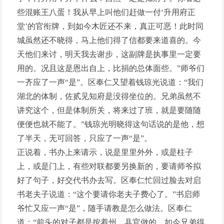
些混账王八蛋！我从早上叫他们赶做一付‘升用府正
堂’的官衔牌，到如今木匠还不来，真正可恶！此时同
城虽然还不晓得，马上他们得了信都要来道喜的。今
天他们来讨，明天我去谢步，这副牌是执事里一定要
用的。况且这是恩出自上，比捐的总体面些。”师爷们
一齐应了一声“是”。区奉仁又望着钱琼光说道：“我们
湖北的体制，佐贰见知府是没得坐位的。兄弟虽然不
讲究这个，但是体制所关，将来过了班，就是要随随
便便也就不能了。”钱琼光明晓得这句话说的是他，想
了半天，无可回答，只应了一声“是”。
正说着，书办上来请示，说是里里外外，或是柱子
上，或是门上，有些对联都要另换新的，要请师爷拟
好了句子，好交代书办去写。区奉仁忙回过脸去对启
书老夫子说道：“这个要请你老夫子费心了。”书启师
爷忙又应一声“是”，随手请教是怎么做法。区奉仁
道：“前头的对子都是按着州、县官做的，如今兄弟得