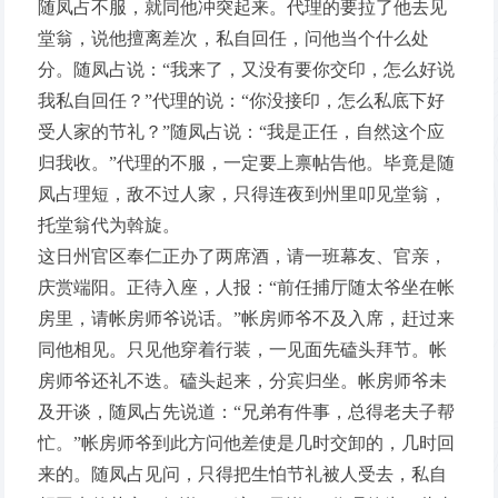
随凤占不服，就同他冲突起来。代理的要拉了他去见
堂翁，说他擅离差次，私自回任，问他当个什么处
分。随凤占说：“我来了，又没有要你交印，怎么好说
我私自回任？”代理的说：“你没接印，怎么私底下好
受人家的节礼？”随凤占说：“我是正任，自然这个应
归我收。”代理的不服，一定要上禀帖告他。毕竟是随
凤占理短，敌不过人家，只得连夜到州里叩见堂翁，
托堂翁代为斡旋。
这日州官区奉仁正办了两席酒，请一班幕友、官亲，
庆赏端阳。正待入座，人报：“前任捕厅随太爷坐在帐
房里，请帐房师爷说话。”帐房师爷不及入席，赶过来
同他相见。只见他穿着行装，一见面先磕头拜节。帐
房师爷还礼不迭。磕头起来，分宾归坐。帐房师爷未
及开谈，随凤占先说道：“兄弟有件事，总得老夫子帮
忙。”帐房师爷到此方问他差使是几时交卸的，几时回
来的。随凤占见问，只得把生怕节礼被人受去，私自