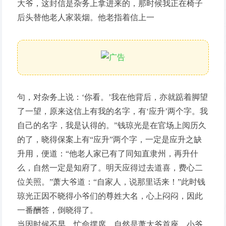
大爷，这封信是杂务上拿进来的，那时候我正在椅子
后头替他老人家装烟。他老指着信上一
句，对杂务上说：‘你看。’我在他背后，亦就踮着脚望
了一望，原来这信上有我的名字，有‘应升’两个字。我
自己的名字，我是认得的。”钱琼光是在官场上阅历久
的了，晓得保案上有“应升”两个字，一定是应升之缺
升用，便道：“他老人家已有了同知直隶州，再升什
么，自然一定是知府了。明天应得过去道喜，费心二
位关照。”萧大爷道：“自家人，说那里话来！”此时钱
琼光正因不晓得小爷们的尊姓大名，心上闷闷，因此
一番酬答，倒晓得了。
当因时候不早，忙命摆席。自然是萧大爷首座，小爷