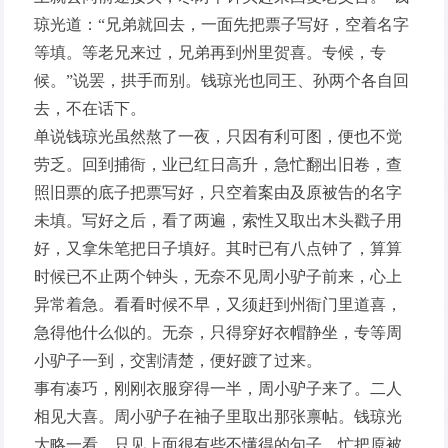
琼光道：“兄弟就回去，一面先把票子写好，空着名字
等填。等老兄来过，兄弟再到州里贺喜。专候，专
候。”说罢，拱手而别。钱琼光也同王、孙两个各自回
去，不在话下。
单说钱琼光虽然熬了一夜，只因有利可图，便也不觉
劳乏。回到捕衙，业已红日高升，急忙翻出旧卷，查
照旧票的底子把票写好，只空着案由及原被告的名字
未填。写好之后，看了两遍，索性又取出木头戳子用
好，又拿朱笔把日子填好。其时已有八点钟了，算算
时候已不止两个钟头，无奈不见周小驴子前来，心上
异常着急。看看时候不早，又须赶到州衙门里道喜，
急得他什么似的。无奈，只得穿好衣帽静坐，专等周
小驴子一到，交割清楚，便好踱了过来。
事有凑巧，刚刚衣服穿得一半，周小驴子来了。二人
相见大喜。周小驴子在袖子里取出那张禀帖。钱琼光
大略一看，只见上面很有些不懂得的句子，忙把原被