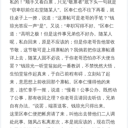
私的！”顺手又看白禀，只见“敬禀者”底下头一句就是
“窃卑职前任右堂随某人”。区奉仁也不往下再看，就
往桌子上一撩，说道：“这禀帖可是老哥的手笔？”钱
琼光答应一声“是”。又说：“卑职写得不好。”区奉仁
道：“高明之极！但是这件事兄弟也不好办。随某人
呢，私自回来，原是不应该的；但是你老哥告他冒收
节敬，这节敬可是上得禀帖的？我倘若把你这禀帖通
详上去，随某人固不必说，于你老哥恐怕亦不大便当
罢？”钱琼光一听堂翁如此一番教训，不禁恍然大悟，
生怕堂翁作起真来，于自己前程有碍，立刻站了起
来，意思想上前收回那个禀帖。区奉仁懂得他的来
意，连忙拿手一揿，说道：“慢着！公事公办。既然动
了公事，那有收回之理？你老哥且请回去听信，兄弟
自有办法。”说罢，端茶送客。钱琼光只得出来。
这里区奉仁便把帐房请了来，叫他出去替他们二人调
处此事。随凤占私离差次，本是就应该的，现在罚他