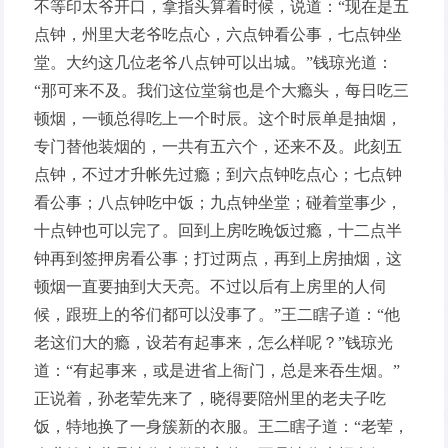
不等印太爷开口，拿指头算着时候，说道：“现在是五
点钟，州里大老爷吃点心，六点钟看公事，七点钟坐
堂。大约这几位老爷八点钟可以出城。”钱琼光道：
“那可来不及。我们这位堂翁也是个大瘾头，每日吃三
顿烟，一顿总得吃上一个时辰。这个时辰单是抽烟，
专门替他装烟的，一共有五六个，还来不及。此刻五
点钟，不过才升帐先过瘾；到六点钟吃点心；七点钟
看公事；八点钟吃中饭；九点钟坐堂；碰着堂事少，
十点钟也可以完了。回到上房吃晚饭过瘾，十二点半
钟再到签押房看公事；打过两点，再到上房抽烟，这
顿烟一直要抽到大天亮。不过以后有上房里的人伺
候，跟班上的爷们都可以没事了。”王二瞎子道：“他
老这们大的瘾，设若有起事来，怎么样呢？”钱琼光
道：“有起事来，或是进省上衙门，总是来吞生烟。”
正说着，孙老荤先来了，晓得要陪州里的老夫子吃
饭，特地换了一身簇新的衣服。王二瞎子道：“老荤，