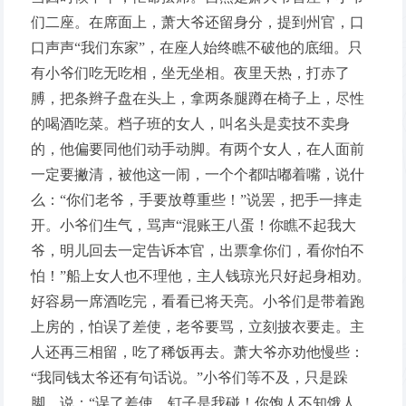
们二座。在席面上，萧大爷还留身分，提到州官，口
口声声“我们东家”，在座人始终瞧不破他的底细。只
有小爷们吃无吃相，坐无坐相。夜里天热，打赤了
膊，把条辫子盘在头上，拿两条腿蹲在椅子上，尽性
的喝酒吃菜。档子班的女人，叫名头是卖技不卖身
的，他偏要同他们动手动脚。有两个女人，在人面前
一定要撇清，被他这一闹，一个个都咕嘟着嘴，说什
么：“你们老爷，手要放尊重些！”说罢，把手一摔走
开。小爷们生气，骂声“混账王八蛋！你瞧不起我大
爷，明儿回去一定告诉本官，出票拿你们，看你怕不
怕！”船上女人也不理他，主人钱琼光只好起身相劝。
好容易一席酒吃完，看看已将天亮。小爷们是带着跑
上房的，怕误了差使，老爷要骂，立刻披衣要走。主
人还再三相留，吃了稀饭再去。萧大爷亦劝他慢些：
“我同钱太爷还有句话说。”小爷们等不及，只是跺
脚，说：“误了差使，钉子是我碰！你饱人不知饿人