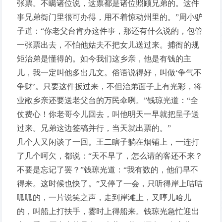
张票。不瞒诸位说，这票都是诸位照顾兄弟的。这件
事兄弟衙门里很可办得，用不着惊动州里的。”周小驴
子道：“你老父台肯办这件事，那还有什么说的，包管
一张票出去，不怕他姑夫不把女儿送过来。捕衙的规
矩治弟是懂得的。如今我们这乡亲，他是有钱的主
儿，我一定叫他多出几文。俗语说得好，叫做‘争气不
争财’。只要这件扳过来，不但治弟面子上有光彩，将
业敝乡亲还要送老父台的万民伞咧。”钱琼光道：“全
仗费心！你老哥今儿回去，叫他明天一早就把呈子送
过来。兄弟这边签稿并行，当天就出票的。”
几个人又闲谈了一回。王二瞎子躺在烟铺上，一连打
了几个呵欠，都说：“天不早了，怎么请的客还不来？
不要是忘记了罢？”钱琼光道：“我有数的，他们早不
得来。这时候也快了。”又停了一会，只听得岸上咭咭
呱呱的，一片说笑之声，走到岸滩上，又哼儿哈儿
的，叫船上打扶手，霎时上得船来。钱琼光急忙迎出