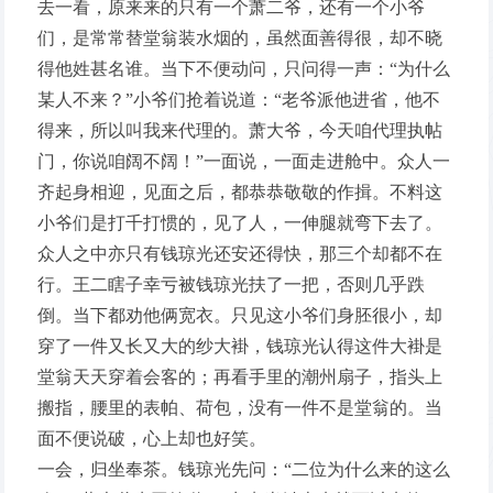
去一看，原来来的只有一个萧二爷，还有一个小爷
们，是常常替堂翁装水烟的，虽然面善得很，却不晓
得他姓甚名谁。当下不便动问，只问得一声：“为什么
某人不来？”小爷们抢着说道：“老爷派他进省，他不
得来，所以叫我来代理的。萧大爷，今天咱代理执帖
门，你说咱阔不阔！”一面说，一面走进舱中。众人一
齐起身相迎，见面之后，都恭恭敬敬的作揖。不料这
小爷们是打千打惯的，见了人，一伸腿就弯下去了。
众人之中亦只有钱琼光还安还得快，那三个却都不在
行。王二瞎子幸亏被钱琼光扶了一把，否则几乎跌
倒。当下都劝他俩宽衣。只见这小爷们身胚很小，却
穿了一件又长又大的纱大褂，钱琼光认得这件大褂是
堂翁天天穿着会客的；再看手里的潮州扇子，指头上
搬指，腰里的表帕、荷包，没有一件不是堂翁的。当
面不便说破，心上却也好笑。
一会，归坐奉茶。钱琼光先问：“二位为什么来的这么