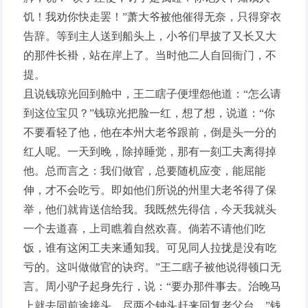
饥！我劝你快走罢！”萧大爷被他催得无奈，只得穿衣
告辞。等到主人送到船头上，小爷们早披了又长又大
的那件长褂，站在岸上了。当时他二人自回衙门，不
提。
且说钱琼光回到舱中，王二瞎子便埋怨他道：“怎么请
到这位宝贝？”钱琼光把脸一红，想了想，说道：“你
不要看轻了他，他在本州大老爷跟前，倒是头一分的
红人呢。一天到晚，除掉睡觉，那有一刻工夫离得掉
他。总而言之：我们做官，总要随机应变，能屈能
伸，才不会吃亏。即如他们所说的州里大老爷得了保
举，他们就肯送信给我。我既然先得信，今天我就头
一个去道喜，上司瞧着自然欢喜。倘若不请他们吃
饭，谁有这闲工夫来通知我。可见同人拉拢是没有吃
亏的。这叫做做官的诀窍。”王二瞎子被他说得顿口无
言。周小驴子起身先行，说：“要办那件事去。治晚马
上就去同前途接头，尽两个钟头赶来回复老父台。”钱