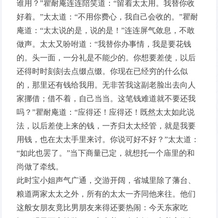
谁用？”瞿耐庵连连陪笑道：“留着太太用。我替你收
好着。”太太道：“不用你费心，我自己会收的。”瞿耐
庵道：“太太说的是，说的是！”连连屏气敛息，不敢
做声。太太又吩咐道：“我替你办事情，我是要花钱
的。头一面，一分礼是不能少的。你想要差使，以后
还得时时刻刻去点缀点缀。你现在已经穷的什么似
的，那里还有钱给我用。无非苦我这副老脸出去向人
家挪借；借不着，自己当当。这笔钱难道就不要还我
吗？”瞿耐庵道：“应得还！应得还！既然太太如此说
法，以后差使上来的钱，一齐归太太经管，就是我要
用钱，也在太太手里来讨。你说可好不好？”太太道：
“如此也罢了。”当下商量已定，就想托一个庙里的和
尚做了牵线。
此时宝小姐声气广通，交游开阔，省城里除了藩台、
粮道两家太太之外，所有的太太一齐同他来往。他们
这般女朋友竟比男朋友来得还要热闹：今天东家吃