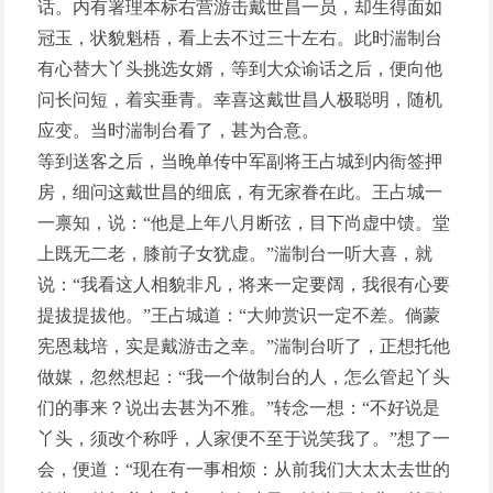
话。内有署理本标右营游击戴世昌一员，却生得面如
冠玉，状貌魁梧，看上去不过三十左右。此时湍制台
有心替大丫头挑选女婿，等到大众谕话之后，便向他
问长问短，着实垂青。幸喜这戴世昌人极聪明，随机
应变。当时湍制台看了，甚为合意。
等到送客之后，当晚单传中军副将王占城到内衙签押
房，细问这戴世昌的细底，有无家眷在此。王占城一
一禀知，说：“他是上年八月断弦，目下尚虚中馈。堂
上既无二老，膝前子女犹虚。”湍制台一听大喜，就
说：“我看这人相貌非凡，将来一定要阔，我很有心要
提拔提拔他。”王占城道：“大帅赏识一定不差。倘蒙
宪恩栽培，实是戴游击之幸。”湍制台听了，正想托他
做媒，忽然想起：“我一个做制台的人，怎么管起丫头
们的事来？说出去甚为不雅。”转念一想：“不好说是
丫头，须改个称呼，人家便不至于说笑我了。”想了一
会，便道：“现在有一事相烦：从前我们大太太去世的