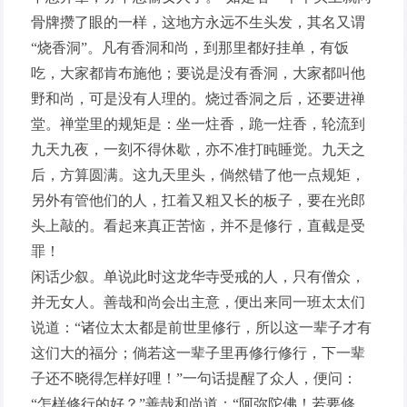
骨牌攒了眼的一样，这地方永远不生头发，其名又谓
“烧香洞”。凡有香洞和尚，到那里都好挂单，有饭
吃，大家都肯布施他；要说是没有香洞，大家都叫他
野和尚，可是没有人理的。烧过香洞之后，还要进禅
堂。禅堂里的规矩是：坐一炷香，跪一炷香，轮流到
九天九夜，一刻不得休歇，亦不准打盹睡觉。九天之
后，方算圆满。这九天里头，倘然错了他一点规矩，
另外有管他们的人，扛着又粗又长的板子，要在光郎
头上敲的。看起来真正苦恼，并不是修行，直截是受
罪！
闲话少叙。单说此时这龙华寺受戒的人，只有僧众，
并无女人。善哉和尚会出主意，便出来同一班太太们
说道：“诸位太太都是前世里修行，所以这一辈子才有
这们大的福分；倘若这一辈子里再修行修行，下一辈
子还不晓得怎样好哩！”一句话提醒了众人，便问：
“怎样修行的好？”善哉和尚道：“阿弥陀佛！若要修