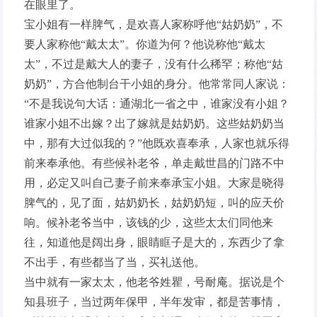
在眼里了。
宝小姐有一样脾气，是欢喜人家称呼他“姑奶奶”，不
要人家称他“戴太太”。你道为何？他说称他“戴太
太”，不过是戴大人的妻子，没有什么稀罕；称他“姑
奶奶”，方合他制台干小姐的身分。他常常同人家说：
“不是我说句大话：通湖北一省之中，谁家没有小姐？
谁家小姐不出嫁？出了嫁就是姑奶奶。这些姑奶奶当
中，那有大过似我的？”他既欢喜奉承，人家也就乐得
前来奉承他。有些候补老爷，单走戴世昌的门路不中
用，必定又叫自己妻子前来奉承宝小姐。大家是晓得
脾气的，见了面，姑奶奶长，姑奶奶短，叫的应天价
响。候补老爷当中，该钱的少，这些太太们同他来
往，知道他是阔出身，眼睛眶子是大的，东西少了拿
不出手，有些都当了当，买礼送他。
当中就有一家太太，他老爷姓瞿，号耐庵。据说是个
知县班子，当过两年保甲，半年发审，都是苦事情，