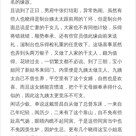
名的缘故。
且说到了正日，男府中张灯结彩，异常热闹。虽然有
些人也晓得是制台姨太太跟前用的丫环，但是制台外
面总说是亡妻的干女儿，大家也不肯同他计较，乐得
将错就错，顺势奉承。还有些官员借此缘由前来送
礼，湍制台也乐得检礼重的任意收下。这场喜事居然
也弄到头两万银子，又做了人家的干丈人，颇为值
得。花轿过去，一切繁文都不必说。到了三朝，宝小
姐同了新姑爷来回门。内里便是九姨太做主人。九姨
太自己不曾生养，平空里有了这个女婿，自然也是欢
喜。而且这女婿能言惯道，把个干丈母娘奉承得什么
似的，因此这九姨太更觉乐不可支。
闲话少叙。单说这戴世昌自从做了总督东床，一来自
己年纪轻，阅历少，二来有了这个靠山，自不免有些
趾高气扬，眼睛内瞧不起同寅。于是这些同寅当中也
不免因羡生妒，因妒生忌。更有几个晓得这宝小姐底