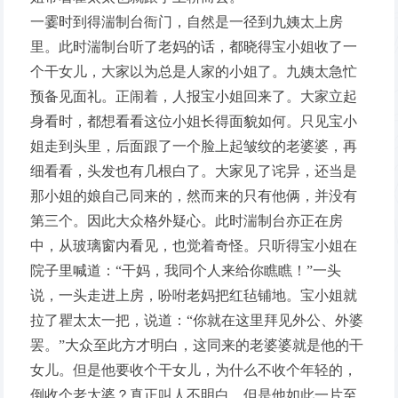
一霎时到得湍制台衙门，自然是一径到九姨太上房
里。此时湍制台听了老妈的话，都晓得宝小姐收了一
个干女儿，大家以为总是人家的小姐了。九姨太急忙
预备见面礼。正闹着，人报宝小姐回来了。大家立起
身看时，都想看看这位小姐长得面貌如何。只见宝小
姐走到头里，后面跟了一个脸上起皱纹的老婆婆，再
细看看，头发也有几根白了。大家见了诧异，还当是
那小姐的娘自己同来的，然而来的只有他俩，并没有
第三个。因此大众格外疑心。此时湍制台亦正在房
中，从玻璃窗内看见，也觉着奇怪。只听得宝小姐在
院子里喊道：“干妈，我同个人来给你瞧瞧！”一头
说，一头走进上房，吩咐老妈把红毡铺地。宝小姐就
拉了瞿太太一把，说道：“你就在这里拜见外公、外婆
罢。”大众至此方才明白，这同来的老婆婆就是他的干
女儿。但是他要收个干女儿，为什么不收个年轻的，
倒收个老太婆？真正叫人不明白。但是他如此一片至