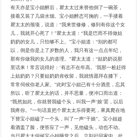
有天亦是宝小姐醉后，瞿太太过来替他倒了一碗茶，
接着又装了几袋水烟。宝小姐醉态可掬的，一手搂着
瞿太太的颈项，说道：“我来世修修，修到有你这个女
儿，我就开心死了！”瞿太太道：“我是巴而不得做姑
奶奶的女儿，只怕够不上。”宝小姐道：“别的都可
以，倒是你是上了岁数的人，我只有这一点点年纪，
那有你做我的女儿的道理。”瞿太太道：“姑奶奶说那
里话来！常言说得好：‘有志不在年高。’我那一桩赶得
上姑奶奶？只要姑奶奶肯收留，我就情愿拜在膝下，
常常伺候你老人家。”此时宝小姐已有十分酒意，忘其
所以，听了瞿太太的话，并不思量，便冲口而出道：
“既然如此，你就替我磕个头，叫我一声‘娘’罢，以后
我疼你。”一句话直把个瞿太太乐得要死，果真爬在地
下替宝小姐磕了一个头，叫了一声“干娘”。宝小姐趁
着酒盖了脸，便答应了一声，见他磕头，动也不动。
当日瞿太太伺候宝小姐睡觉之后，立刻赶回家中。此