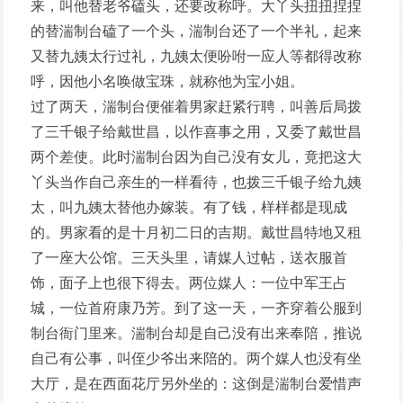
来，叫他替老爷磕头，还要改称呼。大丫头扭扭捏捏
的替湍制台磕了一个头，湍制台还了一个半礼，起来
又替九姨太行过礼，九姨太便吩咐一应人等都得改称
呼，因他小名唤做宝珠，就称他为宝小姐。
过了两天，湍制台便催着男家赶紧行聘，叫善后局拨
了三千银子给戴世昌，以作喜事之用，又委了戴世昌
两个差使。此时湍制台因为自己没有女儿，竟把这大
丫头当作自己亲生的一样看待，也拨三千银子给九姨
太，叫九姨太替他办嫁装。有了钱，样样都是现成
的。男家看的是十月初二日的吉期。戴世昌特地又租
了一座大公馆。三天头里，请媒人过帖，送衣服首
饰，面子上也很下得去。两位媒人：一位中军王占
城，一位首府康乃芳。到了这一天，一齐穿着公服到
制台衙门里来。湍制台却是自己没有出来奉陪，推说
自己有公事，叫侄少爷出来陪的。两个媒人也没有坐
大厅，是在西面花厅另外坐的：这倒是湍制台爱惜声