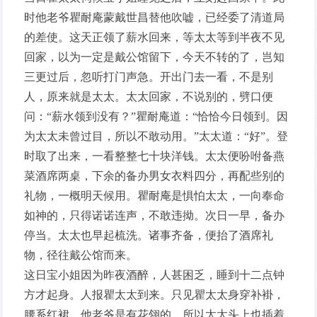
时他老爷瞿耐庵蒙戴世昌替他吹嘘，已经委了清道局
的差使。这天正领了薪水回来，等太太等到半夜不见
回家，以为一定是戴公馆留下，今天不转的了，岂知
三更过后，忽听打门声急。开出门去一看，不是别
人，原来就是太太。太太回家，不说别的，劈口便
问：“薪水领到没有？”瞿耐庵道：“恰恰今日领到。因
为太太未曾过目，所以不敢动用。”太太道：“好”。登
时取了出来，一看整整七十块洋钱。太太便吩咐备燕
菜酒席两桌，下余的备办男女衣料四分，再配些别的
礼物，一概明天候用。瞿耐庵是惧怕太太，一向奉命
如神的，只得诺诺连声，不敢违拗。次日一早，备办
停当。太太也早起梳洗。诸事齐备，便抬了酒席礼
物，径往戴公馆而来。
这日宝小姐因为昨夜酒醉，人甚困乏，睡到十二点钟
方才起身。人报瞿太太到来。只见瞿太太身穿补褂，
腰系红裙，他老爷是有花翎的，所以太太头上也插着