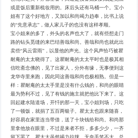
或是饭后重新梳妆用的。床后头还有马桶一个。宝小
姐有了这个好地方，又加以和尚竭力趋奉，比书上说
的“先意承志”，做人家儿子的也没有这样孝顺。
宝小姐来的多了，外头的名声也大了，就有些想走门
路的钻头觅缝的来巴结善哉和尚。善哉和尚也就此出
卖些“风云雷雨”，以显他的声光。这个风声恰巧被瞿
耐庵的太太晓得了。这瞿耐庵的太太平时也是极其相
信吃斋念佛的，见了出家人，分外有缘，无事便到这
龙华寺里来跑，因此同这善哉和尚也极相熟。但是一
样：瞿耐庵的太太手里是没有什么钱的，和尚的眼睛
最为势利不过，见了有钱的施主就把他比下来了。这
回起建水陆道场，开忏的那一天，宝小姐到场，只吃
了一顿饭，就捐了五百两银子。瞿太太也跟来随喜，
好容易在家里连当带借，送了十块钱给和尚。和尚那
里拿他放在眼里，不过是来者不拒，多多少少，一齐
留下罢了。瞿太太虽然竭力拉拢，无奈手笔不大，总