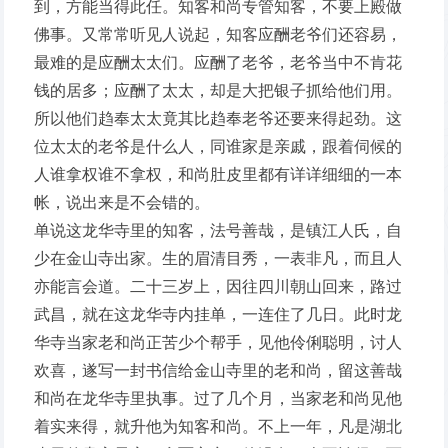
到，方能当得此任。知客和尚专管知客，不要上殿做
佛事。又常常听见人说起，知客应酬老爷们还容易，
最难的是应酬太太们。应酬了老爷，老爷当中不肯花
钱的居多；应酬了太太，却是大把银子抓给他们用。
所以他们趋奉太太竟其比趋奉老爷还要来得起劲。这
位太太的老爷是什么人，同谁家是亲戚，跟着伺候的
人谁拿权谁不拿权，和尚肚皮里都有详详细细的一本
帐，说出来是不会错的。
单说这龙华寺里的知客，法号善哉，是镇江人氏，自
少在金山寺出家。生的眉清目秀，一表非凡，而且人
亦能言会道。二十三岁上，因往四川朝山回来，路过
武昌，就在这龙华寺内挂单，一连住了几日。此时龙
华寺当家老和尚正苦少个帮手，见他伶俐聪明，讨人
欢喜，遂写一封书信给金山寺里的老和尚，留这善哉
和尚在龙华寺里执事。过了几个月，当家老和尚见他
着实来得，就升他为知客和尚。不上一年，凡是湖北