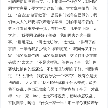
别的差使却没有当过。心上想调一个好点的，就回家
同太太商量，要太太走这条门路。太太拿腔做势，说
道：“自古道‘做官做官’，是要你们老爷自己做的，我
们当太太的只晓得跟着老爷享福，别的事是不管的。”
禁不住瞿耐庵左作一揖，右打一恭，几乎要下跪。太
太道：“我要同你讲好了价钱，我们再去办这一回
事。”瞿耐庵道：“听太太吩咐。”太太道：“你得了好
事情，一年给我多少钱？”瞿耐庵道：“我同你又不分
家，我的就是你的，你的就是我的，这又何用说在前
头呢？”太太道：“不是这样说。等你有了事，我问你
要钱比抽你的筋还难，不如预先说明白了好。”瞿耐庵
道：“太太用钱，我何曾敢说一个‘不’字；没有亦是没
法的事。”太太道：“我不晓得你得个什么差使，多少
我不好说，你自己凭良心罢！”瞿耐庵想了半天，才说
得一句“一家一半”。太太不等说完，登时柳眉双竖，
杏眼圆睁，喝道：“什么一家一半！那一半你要留着给