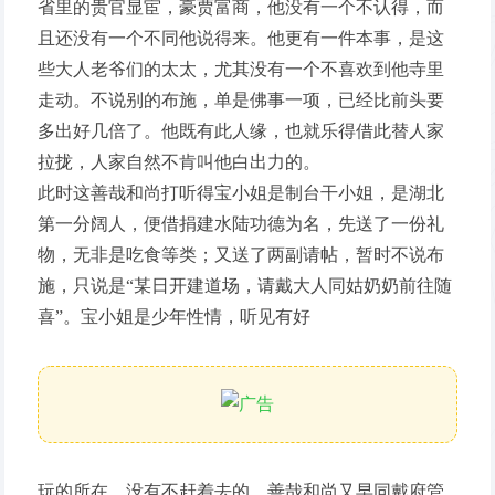
省里的贵官显宦，豪贾富商，他没有一个不认得，而
且还没有一个不同他说得来。他更有一件本事，是这
些大人老爷们的太太，尤其没有一个不喜欢到他寺里
走动。不说别的布施，单是佛事一项，已经比前头要
多出好几倍了。他既有此人缘，也就乐得借此替人家
拉拢，人家自然不肯叫他白出力的。
此时这善哉和尚打听得宝小姐是制台干小姐，是湖北
第一分阔人，便借捐建水陆功德为名，先送了一份礼
物，无非是吃食等类；又送了两副请帖，暂时不说布
施，只说是“某日开建道场，请戴大人同姑奶奶前往随
喜”。宝小姐是少年性情，听见有好
玩的所在，没有不赶着去的。善哉和尚又早同戴府管