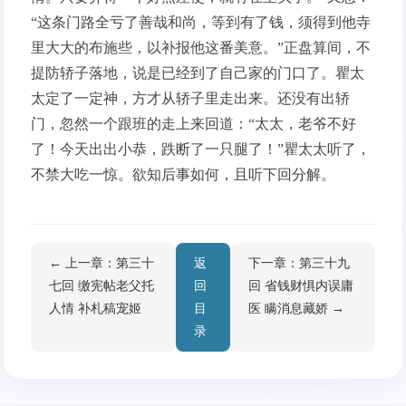
“这条门路全亏了善哉和尚，等到有了钱，须得到他寺
里大大的布施些，以补报他这番美意。”正盘算间，不
提防轿子落地，说是已经到了自己家的门口了。瞿太
太定了一定神，方才从轿子里走出来。还没有出轿
门，忽然一个跟班的走上来回道：“太太，老爷不好
了！今天出出小恭，跌断了一只腿了！”瞿太太听了，
不禁大吃一惊。欲知后事如何，且听下回分解。
← 上一章：第三十
返
下一章：第三十九
七回 缴宪帖老父托
回
回 省钱财惧内误庸
人情 补札稿宠姬
目
医 瞒消息藏娇 →
录