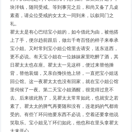
块洋钱，随同受戒。等到事完之后，和尚又备了几桌
素斋，请众位受戒的女太太一同到来，以叙同门之
礼。
瞿太太是有心巴结宝小姐的，如今借此为由，被他搭
上了手，便尔趋前跟后，做出千奇百怪的样子来奉承
宝小姐。又时常到宝小姐公馆里去请安，送东送西，
更不必说。有天宝小姐在一位姊妹家里吃醉了酒，其
日瞿太太也在座。瞿太太一见这样，便过来替他捶
背，替他装烟，又亲自搀扶他上轿，一直把宝小姐送
回公馆。这一夜瞿太太也没有回家，就在宝小姐公馆
里伺候了一夜。第二天宝小姐酒醒，很觉得过意不
去。后来彼此熟了，见瞿太太常常如此，也就安之若
素了。瞿太太的脾气再要随和没有，连老妈的气都肯
受的。有些丫环问他要东西不必说，空着还要拿他说
笑取乐。宝小姐见丫环们如此，他也和在里头拿瞿太
太来开心。