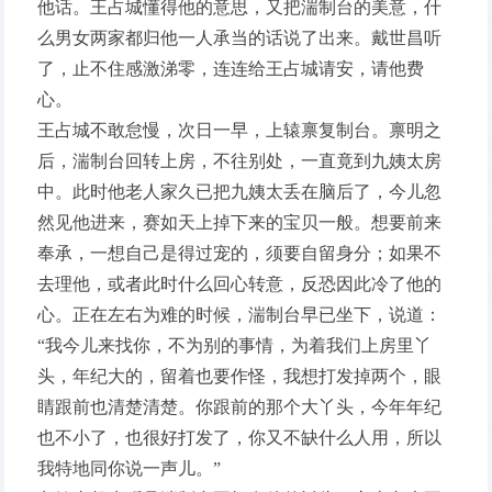
他话。王占城懂得他的意思，又把湍制台的美意，什
么男女两家都归他一人承当的话说了出来。戴世昌听
了，止不住感激涕零，连连给王占城请安，请他费
心。
王占城不敢怠慢，次日一早，上辕禀复制台。禀明之
后，湍制台回转上房，不往别处，一直竟到九姨太房
中。此时他老人家久已把九姨太丢在脑后了，今儿忽
然见他进来，赛如天上掉下来的宝贝一般。想要前来
奉承，一想自己是得过宠的，须要自留身分；如果不
去理他，或者此时什么回心转意，反恐因此冷了他的
心。正在左右为难的时候，湍制台早已坐下，说道：
“我今儿来找你，不为别的事情，为着我们上房里丫
头，年纪大的，留着也要作怪，我想打发掉两个，眼
睛跟前也清楚清楚。你跟前的那个大丫头，今年年纪
也不小了，也很好打发了，你又不缺什么人用，所以
我特地同你说一声儿。”