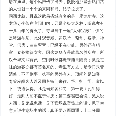
请在庙里。这个风声传了出去，慢慢地那些会钻门路
的人也就一个个的来同和尚、姑子拉拢了。
闲话休叙。且说这武昌省城有名的是一座龙华寺。这
龙华寺坐落在宾阳门内，乃是个极大丛林，听说亦有
千几百年的香火了。寺里居中一座“大雄宝殿”，供的
是释迦牟尼。此外观音殿、罗汉堂、斋堂、客堂、禅
堂、僧房，曲曲弯弯，已经不在少处。另外还有精
室，专备接待女客。因这龙华寺是武昌名胜所在，所
以合城文武官员，空闲时候都走来随喜随喜；就是过
往的游客亦都有慕名来的。寺里有方丈，是专门只管
清修，不问别事，执事的另外有人。顶阔的是知客，
专管应酬客人以及同各衙门来往。督、抚、司、道以
下，统通认得。凡是当知客和尚：第一要面孔生得
好，走到人前不至于讨厌；第二要嘴巴会说，见人说
人话，见鬼说鬼话，见了官场说官场上的话，见了生
意人说生意场中的话，真正要八面圆通，十二分周