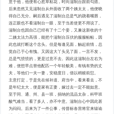
意于他，他便有心惹草粘花，时向湍制台跟前勾搭。
后来忽然又见湍制台从外面收了两个姨太太，他便晓
得自己无分。嗣后遇见了湍制台总是气的跷着嘴唇，
连正眼也不看湍制台一眼，至于当差使更不用说了。
湍制台也因自己已经有了十二个妾，又兼这新收的十
二姨太法力高强，能把个湍制台压伏的服服帖帖，因
此也就打断这个念头。但是每逢见面，触起前情，总
觉自己于心有愧。又因这大丫头见了面，一言不发，
总是气愤愤的，更是过意不去。因此这湍制台左右为
难，便想早点替他配匹一个年轻貌美，有钱有势的丈
夫，等他们一夫一妻，安稳度日，借以稍赎前愆。
主意打定，于是先在候补道、府当中，看来看去，不
是年纪太大，便是家有正妻，嫁过去一定不能如意。
至于同、通、州、县一班，捐纳的流品太杂，科甲班
酸气难当，看了多人，亦不中意。湍制台心中因此甚
为闷闷。后来为了一件公事，传督标各营将官来辕谕