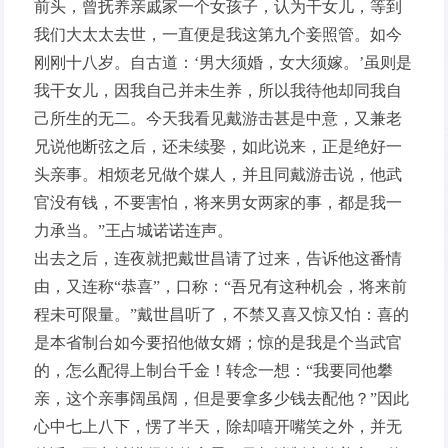
前头，曾抚养亲戚家一个女孩子，认为干女儿，等到
我们大太太去世，一直便是我这第九个妾照管。如今
刚刚十八岁。自古道：‘男大须婚，女大须嫁。’虽则是
我干女儿，因我自己并未生养，所以我待他却同我自
己所生的无二。今天我看见戴游击甚是中意，又兼老
兄说他断弦之后，还未续娶，如此说来，正是绝好一
头亲事。相烦老兄做个媒人，并且同戴游击说，他武
官没有钱，不要害怕，将来男女两家的事，都是我一
力承当。”王占城诺诺连声。
出去之后，连夜就把戴世昌请了过来，告诉他这番情
由，又连称“恭喜”，口称：“吾兄有这种机会，将来前
程未可限量。”戴世昌听了，不禁又喜又惊又怕：喜的
是本省制台如今要招他做女婿；惊的是我是个当武官
的，怎么配得上制台千金！转念一想：“我要同他攀
亲，这个亲事阔虽阔，但是要拿多少钱去配他？”因此
心中七上八下，愣了半天，除却嘻开嘴笑之外，并无