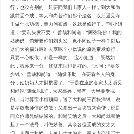
行，也没有别的，只要同我们出家人一样，到大和尚
跟前受个戒，等大和尚替你们起个法名。以后遇见寺
里做什么功德，量力施布点，这就是修行了。”宝小姐
道：“要剃头发不要？”善哉和尚道：“阿弥陀佛！我的
姑奶奶，倘若要你们剃头发，岂不同姑子一样？以后
这们大的福分叫谁去享呢？小僧说的原是带发修行，
只要一心皈依，都是一样的。”宝小姐道：“既然如
此，我亦来一分，修修来世也是好的。”又问：“要多
少钱？”善哉和尚道：“随缘乐助，亦要看各人的身
分，姑奶奶大才斟酌罢了。”于是在座的各家太太听见
和尚说“随缘乐助”，大家高兴，就有一大半要受戒
的。当时算宝小姐顶阔，送了大和尚三百块洋钱，说
是孝敬老师傅的贽敬；又拿出一百块钱来斋僧，说是
同众位师兄结结缘的。和尚笑纳之后，大和尚就替他
起了一个法号，叫做妙善。其余各位受戒的女太太
们，从四元起码，以至几十元为止。瞿太太亦送了十