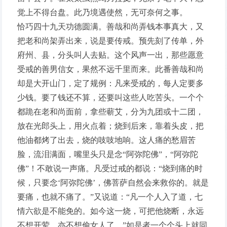
觉上不得台盘。此乃境遇使然，无可奈何之事。
恰巧四十九天功德圆满。善哉和尚弄钱本事真大，又
把老和尚架弄出来，说是要传戒。预先刻了传单，外
府州、县，分头叫人去贴。这个风声一出，那些愿意
受戒的善男信女，果然不远千里而来。此番善哉和尚
却是大开山门，定了规例：凡来受戒的，每人定要多
少钱。要了钱还不算，还要叫这些人吃苦头。一个个
都跪在老和尚面前，拿些蕲艾，分为九团或十二团，
放在光郎头上，用火点着；烧到后来，靠着头皮，把
他油都烤了出去，烧的吱吱地响。这人痛的愁眉苦
脸，流泪满面，嘴里头只是念“阿弥陀佛”，“阿弥陀
佛”！不敢说一声痛。凡受过戒的都说：“烧到痛的时
候，只要念‘阿弥陀佛’，佛菩萨自然会来救你的。就是
要痛，也就不痛了。”又说道：“凡一个人入了道，七
情六欲是不能免的。如今这一烧，可把他烧断，永远
不想开荤，亦不想偷女人了。”如是者一个个头上就同