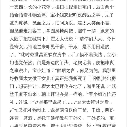
一支四寸长的小花翎，扭扭捏捏走进宅门，后面两个
抬合抬着礼物酒席。宝小姐忘记昨夜醉后之事，见了
甚为诧异。见面之后，忙问所以。瞿太太笑而不言。
但见他走到客堂，拿圈身椅两把，居中一摆，跟来的
人随手把红毡铺下。瞿太太便说：“请你们大人。今日
是寄女儿特地过来叩见干爹、干娘，是不用回避的
了。”此时戴世昌正躲在房中，听了摸不着头路，宝小
姐也觉茫然。倒是旁边的丫头、老妈记着，便把昨夜
之事说出。宝小姐道：“醉后之言，何足为凭。我那里
好收瞿太太做干女儿！真正把我折死了！”刚刚跨出房
门，想要推让，瞿太太已拜倒在地了，嘴里还说：“既
然干爹不出来，朝上拜过亦是一样的。”宝小姐连忙还
礼，连说：“这是那里说起！……”瞿太太拜过之后，
赶忙又把礼物献上，说是两份送给干爹、干娘，两份
连着一席酒，是托干娘孝敬与干外公、干外婆的。宝
小姐只是谦着不受。瞿太太那里肯依，说：“昨夜已蒙