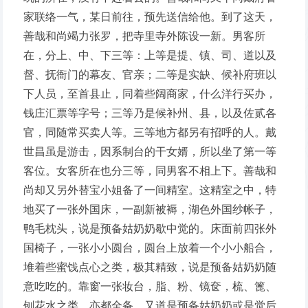
家联络一气，某日前往，预先送信给他。到了这天，
善哉和尚竭力张罗，把寺里寺外陈设一新。男客所
在，分上、中、下三等：上等是提、镇、司、道以及
督、抚衙门的幕友、官亲；二等是实缺、候补府班以
下人员，至首县止，同着些阔商家，什么洋行买办，
钱庄汇票等字号；三等乃是候补州、县，以及佐贰各
官，同随常买卖人等。三等地方都另有招呼的人。戴
世昌虽是游击，因系制台的干女婿，所以坐了第一等
客位。女客所在也分三等，同男客不相上下。善哉和
尚却又另外替宝小姐备了一间精室。这精室之中，特
地买了一张外国床，一副新被褥，湖色外国纱帐子，
鸭毛枕头，说是预备姑奶奶歇中觉的。床面前四张外
国椅子，一张小小圆台，圆台上放着一个小小船合，
堆着些蜜饯点心之类，极其精致，说是预备姑奶奶随
意吃吃的。靠窗一张妆台，脂、粉、镜奁，梳、篦、
刨花水之类，亦都全备，又道是预备姑奶奶或是觉后