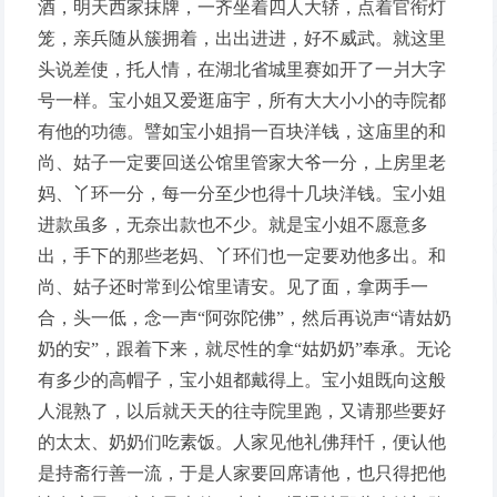
酒，明天西家抹牌，一齐坐着四人大轿，点着官衔灯
笼，亲兵随从簇拥着，出出进进，好不威武。就这里
头说差使，托人情，在湖北省城里赛如开了一爿大字
号一样。宝小姐又爱逛庙宇，所有大大小小的寺院都
有他的功德。譬如宝小姐捐一百块洋钱，这庙里的和
尚、姑子一定要回送公馆里管家大爷一分，上房里老
妈、丫环一分，每一分至少也得十几块洋钱。宝小姐
进款虽多，无奈出款也不少。就是宝小姐不愿意多
出，手下的那些老妈、丫环们也一定要劝他多出。和
尚、姑子还时常到公馆里请安。见了面，拿两手一
合，头一低，念一声“阿弥陀佛”，然后再说声“请姑奶
奶的安”，跟着下来，就尽性的拿“姑奶奶”奉承。无论
有多少的高帽子，宝小姐都戴得上。宝小姐既向这般
人混熟了，以后就天天的往寺院里跑，又请那些要好
的太太、奶奶们吃素饭。人家见他礼佛拜忏，便认他
是持斋行善一流，于是人家要回席请他，也只得把他