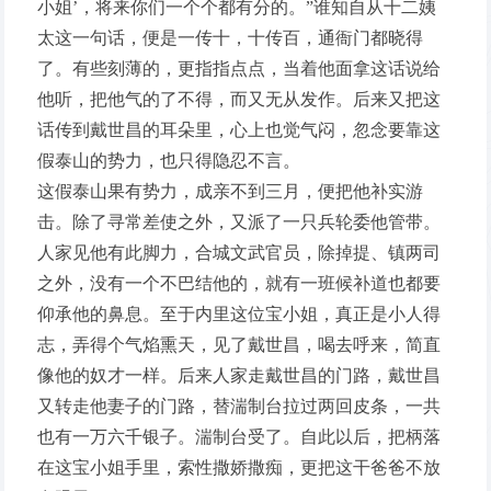
小姐’，将来你们一个个都有分的。”谁知自从十二姨
太这一句话，便是一传十，十传百，通衙门都晓得
了。有些刻薄的，更指指点点，当着他面拿这话说给
他听，把他气的了不得，而又无从发作。后来又把这
话传到戴世昌的耳朵里，心上也觉气闷，忽念要靠这
假泰山的势力，也只得隐忍不言。
这假泰山果有势力，成亲不到三月，便把他补实游
击。除了寻常差使之外，又派了一只兵轮委他管带。
人家见他有此脚力，合城文武官员，除掉提、镇两司
之外，没有一个不巴结他的，就有一班候补道也都要
仰承他的鼻息。至于内里这位宝小姐，真正是小人得
志，弄得个气焰熏天，见了戴世昌，喝去呼来，简直
像他的奴才一样。后来人家走戴世昌的门路，戴世昌
又转走他妻子的门路，替湍制台拉过两回皮条，一共
也有一万六千银子。湍制台受了。自此以后，把柄落
在这宝小姐手里，索性撒娇撒痴，更把这干爸爸不放