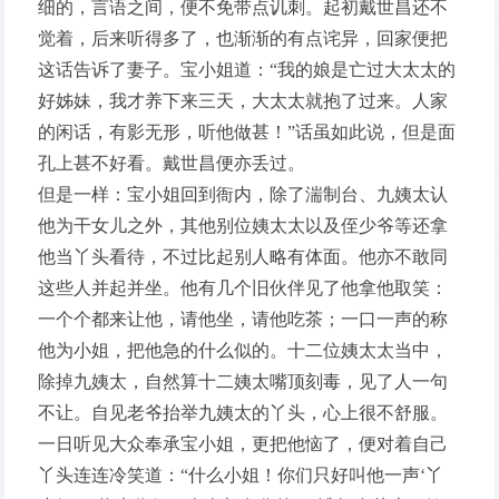
细的，言语之间，便不免带点讥刺。起初戴世昌还不
觉着，后来听得多了，也渐渐的有点诧异，回家便把
这话告诉了妻子。宝小姐道：“我的娘是亡过大太太的
好姊妹，我才养下来三天，大太太就抱了过来。人家
的闲话，有影无形，听他做甚！”话虽如此说，但是面
孔上甚不好看。戴世昌便亦丢过。
但是一样：宝小姐回到衙内，除了湍制台、九姨太认
他为干女儿之外，其他别位姨太太以及侄少爷等还拿
他当丫头看待，不过比起别人略有体面。他亦不敢同
这些人并起并坐。他有几个旧伙伴见了他拿他取笑：
一个个都来让他，请他坐，请他吃茶；一口一声的称
他为小姐，把他急的什么似的。十二位姨太太当中，
除掉九姨太，自然算十二姨太嘴顶刻毒，见了人一句
不让。自见老爷抬举九姨太的丫头，心上很不舒服。
一日听见大众奉承宝小姐，更把他恼了，便对着自己
丫头连连冷笑道：“什么小姐！你们只好叫他一声‘丫