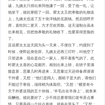
诚，九姨太只得出来同他谦了一回，受了他一礼，让
他坐下，彼此寒暄了一回。瞿太太又把孝敬的礼物送
上，九姨太也送了五十块洋钱的见面钱。然后招呼开
席，直吃到二更天，方才尽欢而散。这天湍制台虽未
出来相见，但把他孝敬的礼物收下，也要算得赏脸的
了。
且说瞿太太这天因为头一天来，不便住下，约摸到了
时候，便即起身告辞。九姨太还再三叮咛，叫他空了
只管进来，现在是自己一家人，用不着客气的了。此
时瞿太太喜的心花都开。相别出来上轿，在轿子里满
腹盘算，思量几时再进来，又思量过天还得备席请请
干外婆，又想：“他们是阔人，眼眶子是大的，请他们
不能过于寒俭，须得稍为体面些。”又想：“横竖有今
天干外婆送我的五十块钱，‘羊毛出在羊身上’，就拿来
应酬他。彼此要好了，少不得总要替我们老爷弄点事
情。只要弄得一个好点差使，就有在里头了。”又想：