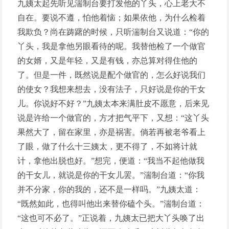
九姨太起先听见湍制台要打发他的丫头，心上老大不
自在。要说不遵，怕他着恼；如果依他，为什么检着
我欺负？尚在踌躇的时候，只听湍制台又说道：“你的
丫头，我是拿他另眼看待的呢。我替他检了一个做官
的女婿，又是年轻，又是有钱，亦总算对得住他的
了。但是一件，既然说是配个做官的，怎么好说我们
的使女？我想来想去，没有法子，只好说是你的干女
儿。你说好不好？”九姨太本来满肚皮不愿意，后来见
说是许给一个做官的，方才把气平下，又想：“这丫头
果然大了，留在家里，亦是祸害。倘若再被老爷看上
了眼，做了什么十三姨太，更不得了，不如将计就
计，拿他出脱也好。”想完，便道：“我当不起他做我
的干女儿，就说是你的干女儿罢。”湍制台道：“你我
并不分家，你的我的，还不是一样吗。”九姨太道：
“既然如此，也得叫他出来替你磕个头。”湍制台道：
“这也可不必了。”正说着，九姨太已把大丫头唤了出