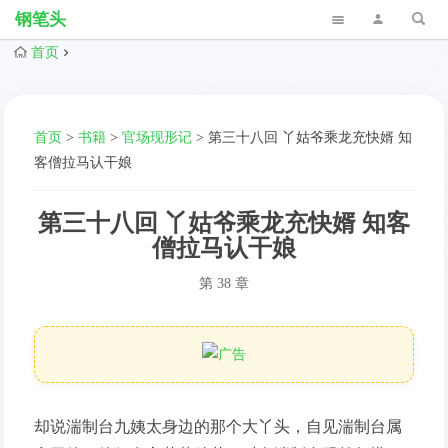
钢笔头
首页
首页
>
书籍
>
官场现形记
>
第三十八回 丫姑爷乘龙充快婿 知
客僧拉马认干娘
第三十八回 丫姑爷乘龙充快婿 知客
僧拉马认干娘
第 38 章
却说湍制台九姨太身边的那个大丫头，自见湍制台属