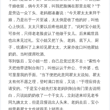
干娘收留，倘今天不算，叫我把脸搁在那里去呢？”于
是旁边一众丫头、老妈都凑趣说：“今天瞿太太来拜干
娘，乃是出于一片至诚，太太倒是收了他的好，叫他
心上快活。太太只要以后疼他就是了。”此时宝小姐无
可奈何，只得老老脸皮认了他做干女儿。后来戴世昌
也出来见过礼。宝小姐又把丫头、老妈、底下人、厨
子，统通叫了上来叩见瞿太太。大家亦改口叫他瞿姑
奶奶。当时摆席吃酒。
等到饭后，宝小姐一想，自己总觉过意不去：“索性今
天把他带进制台衙门，叫他认认干外公、干外婆，也
可显显我的手面。”当下便把此意同瞿太太说知。瞿太
太有何不愿之理，登时满口答应，又说：“于理应得去
请安的。”于是宝小姐先打发老妈到制台衙门里去说明
白，只说姑奶奶收了一个干女儿，立刻进来叩见老爷
同九姨太太，但是且慢说出人头来。老妈去后，宝小
姐带着瞿太太也就跟手上轿而去。