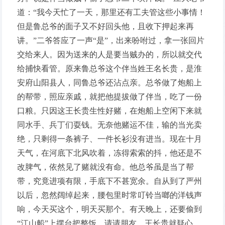
道：“我今天忙了一天，那里还有工夫管这些小事情！
但是鲁总爷的面子又不好回头他，且收下押起来再
讲。”二爷答应了一声“是”，出来吩咐过，拿一张回片
交给来人。因为送来的人是要当贼办的，所以就交代
给捕快看管。原来鲁总爷这个伴当姓王名长贵，是淮
安府山阳县人，同鲁总爷还沾点亲。总爷做了炮船上
的帮带，照应亲戚，就把他提拔做了伴当，吃了一份
口粮。只因这王长贵生性好赌，在炮船上空闲下来就
同水手、兵丁们耍钱。无奈他赌运不佳，输的当光卖
绝，只剩得一条裤子、一件长衫没有进当。现在十月
天气，在河底下北风吹着，冻得索索的抖，他还是不
改脾气，依然见了赌就没有命。他总爷虽是当了帮
带，究竟进项有限，手底下不甚宽余。自从到了严州
以后，忽然阔绰起来，腰包里时常叮铃当啷的洋钱声
响，今天买这个，明天买那个。有天晚上，还要偷到
“江山船”上摆台把整饭，请请朋友。王长贵就疑心