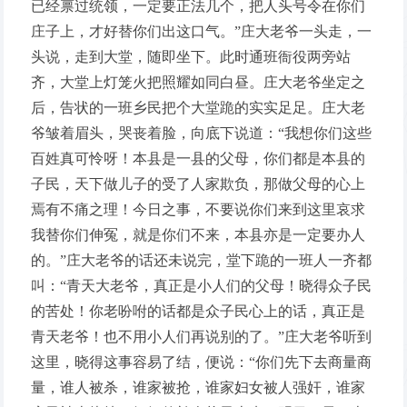
已经禀过统领，一定要正法几个，把人头号令在你们
庄子上，才好替你们出这口气。”庄大老爷一头走，一
头说，走到大堂，随即坐下。此时通班衙役两旁站
齐，大堂上灯笼火把照耀如同白昼。庄大老爷坐定之
后，告状的一班乡民把个大堂跪的实实足足。庄大老
爷皱着眉头，哭丧着脸，向底下说道：“我想你们这些
百姓真可怜呀！本县是一县的父母，你们都是本县的
子民，天下做儿子的受了人家欺负，那做父母的心上
焉有不痛之理！今日之事，不要说你们来到这里哀求
我替你们伸冤，就是你们不来，本县亦是一定要办人
的。”庄大老爷的话还未说完，堂下跪的一班人一齐都
叫：“青天大老爷，真正是小人们的父母！晓得众子民
的苦处！你老吩咐的话都是众子民心上的话，真正是
青天老爷！也不用小人们再说别的了。”庄大老爷听到
这里，晓得这事容易了结，便说：“你们先下去商量商
量，谁人被杀，谁家被抢，谁家妇女被人强奸，谁家