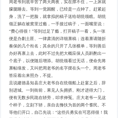
周老爷到底辛苦了两天两夜，实在撑不住，一上床就
朦胧睡去。等到一觉困醒，已经是一点钟了。赶紧起
身，洗了一把脸，就拿拟的稿子送给胡统领瞧。胡统
领正躺在被窝里过瘾，一手接过稿子，一面嘴里说：
“费心得很！”等到过足了瘾，打开稿子一看，头一张
便是办剿土匪、一律肃清的详细禀稿；连着禀请随折
奏保的几个衔名；其余的只开了几张横单，等到善后
办好再禀上去，此时不过先把大概应保人员斟酌出一
个底子，以便随后增添。胡统领看过无话，便命先将
禀帖缮发，又叫把周老爷的名字摆在头一个。周老爷
答应着出来照办，不提。
且说建德县知县庄大老爷自在统领船上赴宴之后，辞
别进城。一到衙前，果见人头拥挤。刚才进得大门，
便有无数乡民跪在轿旁，叩求伸冤。庄大老爷一见这
个样子，立刻下轿，亲自去搀扶为首的两个耆民。不
等他们开口，自己先说：“这些兵勇实在可恶得很！我