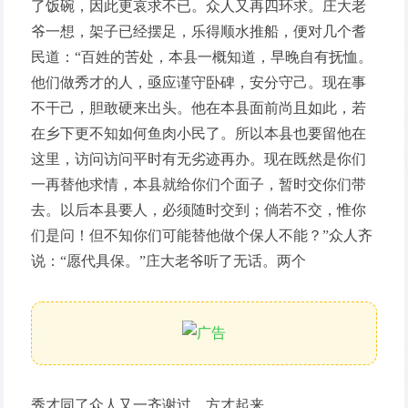
了饭碗，因此更哀求不已。众人又再四环求。庄大老
爷一想，架子已经摆足，乐得顺水推船，便对几个耆
民道：“百姓的苦处，本县一概知道，早晚自有抚恤。
他们做秀才的人，亟应谨守卧碑，安分守己。现在事
不干己，胆敢硬来出头。他在本县面前尚且如此，若
在乡下更不知如何鱼肉小民了。所以本县也要留他在
这里，访问访问平时有无劣迹再办。现在既然是你们
一再替他求情，本县就给你们个面子，暂时交你们带
去。以后本县要人，必须随时交到；倘若不交，惟你
们是问！但不知你们可能替他做个保人不能？”众人齐
说：“愿代具保。”庄大老爷听了无话。两个
秀才同了众人又一齐谢过，方才起来。