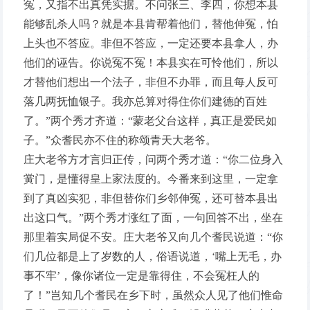
冤，又指不出真凭实据。不问张三、李四，你想本县
能够乱杀人吗？就是本县肯帮着他们，替他伸冤，怕
上头也不答应。非但不答应，一定还要本县拿人，办
他们的诬告。你说冤不冤！本县实在可怜他们，所以
才替他们想出一个法子，非但不办罪，而且每人反可
落几两抚恤银子。我亦总算对得住你们建德的百姓
了。”两个秀才齐道：“蒙老父台这样，真正是爱民如
子。”众耆民亦不住的称颂青天大老爷。
庄大老爷方才言归正传，问两个秀才道：“你二位身入
黉门，是懂得皇上家法度的。今番来到这里，一定拿
到了真凶实犯，非但替你们乡邻伸冤，还可替本县出
出这口气。”两个秀才涨红了面，一句回答不出，坐在
那里着实局促不安。庄大老爷又向几个耆民说道：“你
们几位都是上了岁数的人，俗语说道，‘嘴上无毛，办
事不牢’，像你诸位一定是靠得住，不会冤枉人的
了！”岂知几个耆民在乡下时，虽然众人见了他们惟命