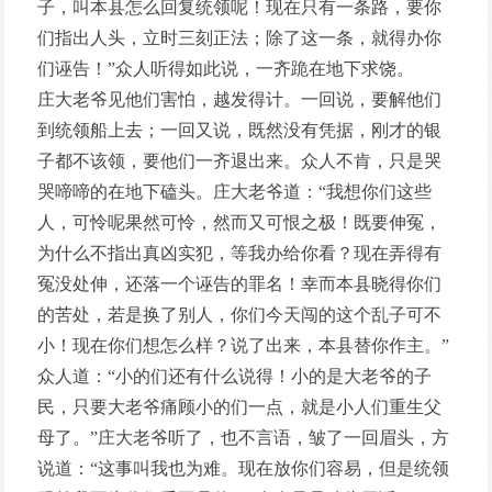
子，叫本县怎么回复统领呢！现在只有一条路，要你
们指出人头，立时三刻正法；除了这一条，就得办你
们诬告！”众人听得如此说，一齐跪在地下求饶。
庄大老爷见他们害怕，越发得计。一回说，要解他们
到统领船上去；一回又说，既然没有凭据，刚才的银
子都不该领，要他们一齐退出来。众人不肯，只是哭
哭啼啼的在地下磕头。庄大老爷道：“我想你们这些
人，可怜呢果然可怜，然而又可恨之极！既要伸冤，
为什么不指出真凶实犯，等我办给你看？现在弄得有
冤没处伸，还落一个诬告的罪名！幸而本县晓得你们
的苦处，若是换了别人，你们今天闯的这个乱子可不
小！现在你们想怎么样？说了出来，本县替你作主。”
众人道：“小的们还有什么说得！小的是大老爷的子
民，只要大老爷痛顾小的们一点，就是小人们重生父
母了。”庄大老爷听了，也不言语，皱了一回眉头，方
说道：“这事叫我也为难。现在放你们容易，但是统领