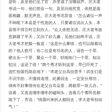
是听，及至他们见了官，亦变成了没嘴葫芦。庄大老
爷说一句，他们答应一句。及至问他究竟，依然是面
面相觑，默无声息。庄大老爷诧异道：“怎么诸位一声
不响呢？本县是个性急的人，只要诸位说出人头，本
县恨不得立时立刻办人。”众人依然无语。庄大老爷故
意踌躇了半天，又问了好几遍，见他们始终不说，庄
大老爷才把脸一板道：“这是什么事情，也可以闹着玩
的？他人犹可，你二位是有功名的人，诬告一个罪、
硬出头一个罪、聚众一个罪、吵闹衙门一个罪。知法
犯法，这还了得！”两个秀才听到这里，早已吓死了，
连忙拍落托跪在地下：“求老父台高抬贵手！武生们是
不识字的，不懂得道理。此番回去，一定安分用功，
倘有不好事情传在老父台耳朵里，两桩罪一块儿办。”
说着，又迭连绷冬绷冬的磕响头，连着几个耆民也都
跪下了，齐说：“情愿叫来的人都回去，求大老爷别动
气！”