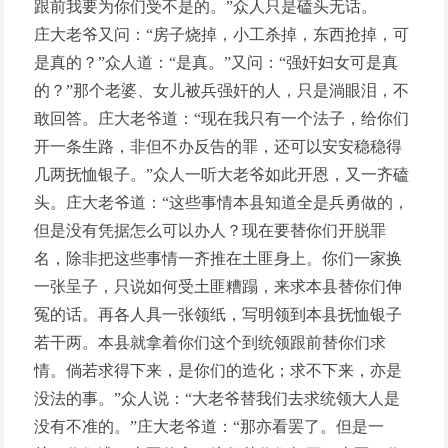
跟前我要为你们受不是的。”众人只是磕头无话。
庄大老爷又问：“房子烧掉，小工杀掉，东西抢掉，可
是真的？”众人道：“是真。”又问：“强奸妇女可是真
的？”那个老婆、女儿被兵强奸的人，只是淌眼泪，不
敢回答。庄大老爷道：“现在我只有一个法子，给你们
开一条生路，非但不办反告的罪，还可以安安稳稳得
几两抚恤银子。”众人一听大老爷如此开恩，又一齐磕
头。庄大老爷道：“这些事情本县知道全是兵勇做的，
但是没有凭据怎么可以办人？现在要替你们开脱罪
名，除非把这些事情一齐推在土匪身上。你们一家换
一张呈子，只说如何受土匪糟蹋，来求本县替你们伸
冤的话。再各人具一张领纸，写明领到本县抚恤银子
若干两。本县就拿着你们这个到统领跟前替你们求
情。倘若求得下来，是你们的造化；求不下来，亦是
没法的事。”众人说：“大老爷替我们去求统领大人是
没有不准的。”庄大老爷道：“那亦看罢了。但是一