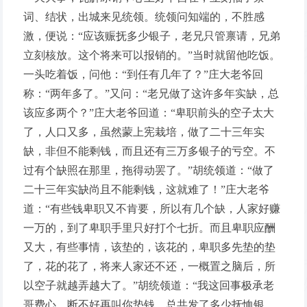
词、结状，出城来见统领。统领问知端的，不胜感
激，便说：“应该赈抚多少银子，老兄只管禀请，兄弟
立刻核放。这个将来可以报销的。”当时就留他吃饭。
一头吃着饭，问他：“到任有几年了？”庄大老爷回
称：“两年多了。”又问：“老兄做了这许多年实缺，总
该应多两个？”庄大老爷回道：“卑职前头的空子太大
了，人口又多，虽然蒙上宪栽培，做了二十三年实
缺，非但不能剩钱，而且还有三万多银子的亏空。不
过有个缺照在那里，拖得动罢了。”胡统领道：“做了
二十三年实缺尚且不能剩钱，这就难了！”庄大老爷
道：“有些钱卑职又不肯要，所以有几个缺，人家好赚
一万的，到了卑职手里只好打个七折。而且卑职应酬
又大，有些事情，该垫的，该花的，卑职多先垫的垫
了，花的花了，将来人家还不还，一概置之脑后，所
以空子就越弄越大了。”胡统领道：“我这回事极承老
哥费心，断不好再叫你垫钱，总共发了多少抚恤银