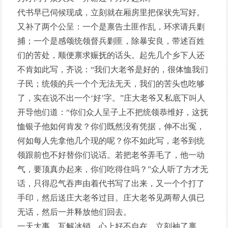
代书早已伺候现成，立刻就在厢房里把保状先写好。
又补了两个公呈：一个是禀告土匪作乱，环求请兵剿
捕；一个是感颂统领督兵剿匪，除暴安良，带述百姓
们的苦处，顺便禀求赈抚的话头。起先几个乡下人还
不肯如此写，齐说：“我们大老爷是好的，很体恤我们
子民；统领的兵一个个无法无天，我们的苦头也吃够
了，实在说不出一个‘好’字。”庄大老爷又私底下叫人
开导他们道：“你们众人呈子上不把统领恭维好，这抚
恤银子他如何肯发？你们既然没有凭据，伸不出冤，
何如每人先拿他几个现的呢？你不如此写，老爷到统
领跟前也不好替你们说话。若把老爷弄毛了，他一动
气，要顶真办起来，你们吃得住吗？”众人听了方才无
话，只得忍气吞声由着代书写了出来，又一个个打了
手印，然后送庄大老爷过目。庄大老爷见两帮人俱已
无话，然后一并释放他们回去。
一天大事，瓦解冰销，心上好不自在，立刻袖了禀