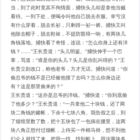
当，到了此时竟其不徇情面，捕快头儿却是拿他当贼
看待。一到下处，便喝令叫他自己脱去衣服。幸亏没
有什么穿着，脱去长衫，只剩得一衫一裤。捕快又叫
他除去帽子，脱去鞋袜，不提防豁琅一响，有两块几
角钱落地。捕快看了奇怪，连说：“怎么你身上还有洋
钱？……”王长贵道：“头儿明鉴。”捕快伸手一个巴
掌，骂道：“谁是你的头儿？头儿是你乱叫得的？”王
长贵立刻改口，称他老爷，方才无话。捕快问道：“你
偷总爷的钱不是已经被他搜了去吗？怎么你身边还
有？这是那里偷来的？”
王长贵道：“这亦是总爷的洋钱。”捕快道：“你到底偷
了他多少？”王长贵道：“一共拿他二十块钱，还了两
块二角钱的赌帐，下余十七块八角。我告假之后，到
了烟馆里数了数，把十五块包了一包揣在腰里，这两
块八角正想付过烟帐，上待买一件棉马褂，想不到他
们众人就找了来。把我一找，找到船上，我这两块多