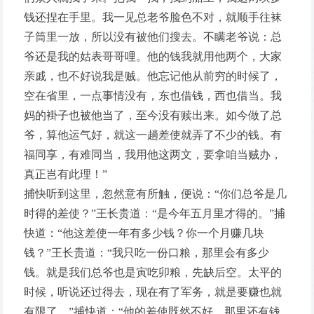
钱还捏在手里。我一见总老爷脸色不对，就顺手往袜
子筒里一放，所以没有被他们搜去。不瞒老爷说：总
爷还是我的姑表哥哥哩。他的钱我就用他两个，大家
亲戚，也不好说我是贼。他忘记他从前穷的时候了，
空在省里，一点事情没有，东也借钱，西也借当。我
妈的褂子也被他当了，至今没有赎出来。如今做了总
爷，算他运气好，就这一趟差使就弄了不少的钱。有
福同享，有难同当，我用他这两文，要拿咱当贼办，
真正岂有此理！”
捕快听到这里，忽然意有所触，便说：“你们总爷是几
时得的差使？”王长贵道：“是今年五月里才得的。”捕
快道：“他这差使一年有多少钱？你一个月赚几块
钱？”王长贵道：“我只吃一份口粮，那里会有多少
钱。就是我们总爷也是寅吃卯粮，先缺后空。太平的
时候，听说还过得去，现在有了军务，就是要赚也就
有限了。”捕快道：“他的差使既然不好，那里还有钱