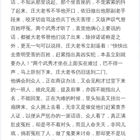
话，不知从那里说起。那个坐首座的，不觉索索的抖
了起来。庄大老爷不等他开口，依旧做出他那副老手
段来，咬牙切齿骂这些兵丁伤天害理；又咳声叹气替
百姓呼冤。两个武秀才听了，直觉他俩心上要说的
话，都被大老爷替他们说了出来，除掉诺诺称是之
外，更无一句可以说得。庄大老爷立刻逼着：“快快出
去查明受害的百姓，赶紧指出真凶实犯，本县立刻就
要办人！”两个武秀才坐在上面实在难过，巴不得一
声，马上辞别下来。庄大老爷仍旧送到二门。
他俩会到众人，正在商议办法，又会见刚才过堂下来
的一班人，彼此见面，提及前事，亦因不能指出人
名，不能回复。正在为难的时候，里头知县又挂出一
扇牌来。众人拥上去看，无非又是催促他们赶紧查齐
人证，以便从严惩办的一派话语。众人看了，真正满
肚皮冤枉，却是寻不着对头，而且人命关天，非同儿
戏，倘若冤枉了人，做了鬼要来讨命，那却更不是玩