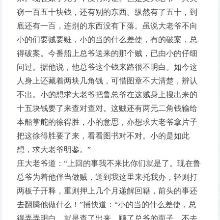
窃一百五十块钱，还有别的东西。纵然有了五十，到
底还有一百，连别的东西没有下落。虽说大老爷不向
小的们要贼要赃，小的当的什么差使，有的破案，总
得破案。今番船上总爷送来的那个贼，已由小的仔细
问过。据他说，他总爷这个钱来路很不明白。如今这
人身上还藏着两块几角钱，可惜图章不大清楚，辨认
不出。小的想求大老爷把鲁总爷在这贼身上搜出来的
十五块钱要了来查对查对。这贼还有两元二角钱输给
本船掌舵的徐得胜，小的意思，亦想求大老爷拿片子
把这徐得胜要了来，看看图书对不对。小的是如此
想，求大老爷明鉴。”
庄大老爷道：“上回的事我不来比你们就是了。现在鲁
总爷为着他伴当做贼，送到我这里来托我办，轻则打
两板子开释，重则押上几个月递解回籍，前头的事还
去翻腾他做什么！”捕快道：“小的当的什么差使，总
得弄弄明白。就是查了出来，顾了总爷的面子，不去