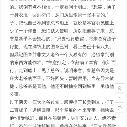
的。我倒有点不相信，一定要问个明白。”想罢，换了
一身衣服，回到衙门，从门房里偷到一张本官的片
子，把他自己荐到鲁总爷船上，就说是本官听见船上
少了一个伴当，恐怕缺人使唤，所以把他荐了来，总
爷是断乎不会疑心的。“只要他肯收留，将来总有法子
好想。现在洋钱上的图章已对，看上去已十有八九。
但鼎记图章并非文大老爷一个人独有的，必须拿到别
的东西方能作准。”主意打定，立刻瞒了本官，依计而
行。走到船上，见了总爷，说明来意。鲁总爷因为是
庄大老爷的面子，不好回头，暂时留用。当差异常敏
捷，总爷甚是喜他。他还不时抽空回到城里，承值他
公事。
过了两天，庄大老爷过堂，顺便提王长贵到堂，打了
二百板子，递解回籍。那个掌舵的本来无事，捕快说
他“擅受贼赃，而且在船赌博，决非安分之人。纵不责
打，不如一并递解回籍，免得在外滋事。”庄大老爷听