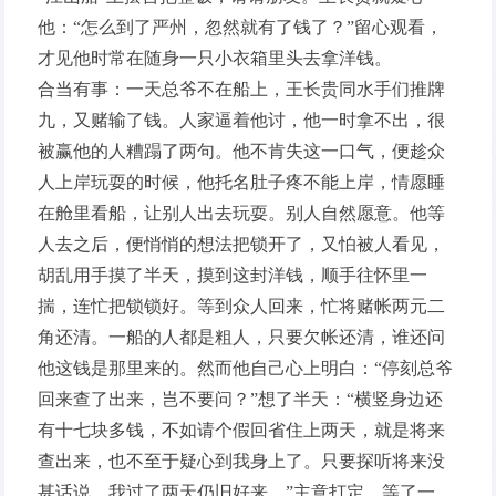
他：“怎么到了严州，忽然就有了钱了？”留心观看，
才见他时常在随身一只小衣箱里头去拿洋钱。
合当有事：一天总爷不在船上，王长贵同水手们推牌
九，又赌输了钱。人家逼着他讨，他一时拿不出，很
被赢他的人糟蹋了两句。他不肯失这一口气，便趁众
人上岸玩耍的时候，他托名肚子疼不能上岸，情愿睡
在舱里看船，让别人出去玩耍。别人自然愿意。他等
人去之后，便悄悄的想法把锁开了，又怕被人看见，
胡乱用手摸了半天，摸到这封洋钱，顺手往怀里一
揣，连忙把锁锁好。等到众人回来，忙将赌帐两元二
角还清。一船的人都是粗人，只要欠帐还清，谁还问
他这钱是那里来的。然而他自己心上明白：“停刻总爷
回来查了出来，岂不要问？”想了半天：“横竖身边还
有十七块多钱，不如请个假回省住上两天，就是将来
查出来，也不至于疑心到我身上了。只要探听将来没
甚话说，我过了两天仍旧好来。”主意打定，等了一