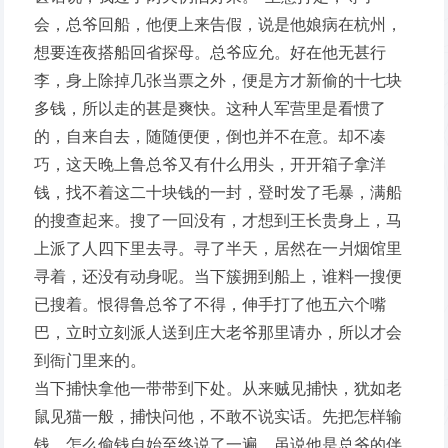
会，总爷回船，他便上来告假，说是他娘病在杭州，
想要连夜搭船回省探母。总爷应允。好在他无甚行
李，身上除掉几张当票之外，便是方才新偷的十七块
多钱，所以走的甚是爽快。这种人军营里是看惯了
的，自来自去，随随便便，倒也并不在意。却不凑
巧，这天晚上鲁总爷又有什么用头，开开箱子拿洋
钱，找不着这二十块钱的一封，登时发了毛暴，满船
的搜查起来。搜了一回没有，才想到王长贵身上，马
上派了人四下里去寻。寻了半天，居然在一爿烟馆里
寻着，还没有动身呢。当下簇拥到船上，谁料一搜便
已搜着。恨得鲁总爷了不得，伸手打了他五六个嘴
巴，立时立刻派人送到庄大老爷那里请办，所以才会
到衙门里来的。
当下捕快拿他一带带到下处。从来贼见捕快，犹如老
鼠见猫一般，捕快问他，不敢不说实话。先把怎样输
钱，怎么偷钱自始至终说了一遍。虽说他是总爷的伴