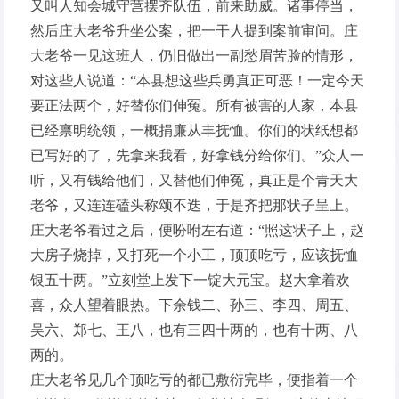
又叫人知会城守营摆齐队伍，前来助威。诸事停当，
然后庄大老爷升坐公案，把一干人提到案前审问。庄
大老爷一见这班人，仍旧做出一副愁眉苦脸的情形，
对这些人说道：“本县想这些兵勇真正可恶！一定今天
要正法两个，好替你们伸冤。所有被害的人家，本县
已经禀明统领，一概捐廉从丰抚恤。你们的状纸想都
已写好的了，先拿来我看，好拿钱分给你们。”众人一
听，又有钱给他们，又替他们伸冤，真正是个青天大
老爷，又连连磕头称颂不迭，于是齐把那状子呈上。
庄大老爷看过之后，便吩咐左右道：“照这状子上，赵
大房子烧掉，又打死一个小工，顶顶吃亏，应该抚恤
银五十两。”立刻堂上发下一锭大元宝。赵大拿着欢
喜，众人望着眼热。下余钱二、孙三、李四、周五、
吴六、郑七、王八，也有三四十两的，也有十两、八
两的。
庄大老爷见几个顶吃亏的都已敷衍完毕，便指着一个