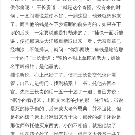
供你偷呢？”王长贵道：“就是这个奇怪。没有来的时
候，一直闹着说差使不好，一到这里，他老就阔起来
了。而且他的钱是在下乡巡哨的前头有的，如果在下
乡的后头，一定要说他是打劫来的了。”捕快一面听他
讲，便把那两块大洋钱重新取出来一看，无奈图章已
经糊涂，不能辨认，就问：“你那两块二角钱是输给那
一个的？”王长贵道：“输给本船上拿舵的老大，姓徐
名字叫得胜，是他赢的。”
捕快听说，心上已经了了。便把王长贵交代伙计看
管，自己走进衙门，找到稿案上二爷，托他去回本
官。先把王长贵的话一五一十述了一遍，自己方说：
“据小的看起来，上回文大老爷少的那一注洋钱，虽说
是死的婊子偷的，后来蒙大老爷恩典，并不追比。但
是死的婊子床上只翻出来五十块，那死的婊子还说是
那位师爷托他买东西的。小的不相信，就把他锁了
来。现在婊子死了，没有对证。但是文大老爷一共失