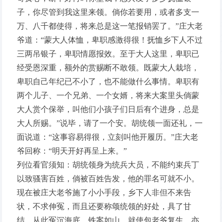
子，你尽管到我这里来领。倘你若要用，或者多支一
万、八千都使得，将来总是这一笔报销罢了。”庄大老
爷道：“蒙大人体恤，卑职感激得很！抚恤乡下人不过
三两吊银子，卑职情愿报效。至于大人这里，卑职已
经受恩深重，额外的赏赐断不敢领。既蒙大人栽培，
卑职自己年纪已不小了，也不能做什么事情。卑职有
两个儿子、一个兄弟、一个女婿，将来大案里头倘蒙
大人赏个保举，叫他们小孩子们日后有个进身，总是
大人所赐。”说毕，请了一个安。胡统领一面还礼，一
面说道：“这事容易得很，立刻叫他开履历。”庄大老
爷回称：“明天开好再呈上来。”
列位看官须知：胡统领身为统兵大员，不能约束兵丁
以致骚害百姓，倘被百姓告发，他的罪名可就不小。
现在被庄大老爷施了小小手段，乡下人非但不来告
状，不求伸冤，而且还要称颂统领的好处，具了甘
结，从此冤沉海底，铁案如山，就使包老爷复生，亦