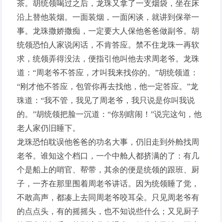
茶。胡统领喝过之后，龙珠又拿了一支烟袋，坐在床
沿上替他装烟。一面装烟，一面闲谈，就讲到保举一
事。龙珠撒娇撒痴，一定要大人保他爸爸做副爷。胡
统领恐怕人家说闲话，不肯答应。禁不住龙珠一再软
求，统领弄得没法，便指引他叫他去求周老爷。龙珠
道：“周老爷不答应，才叫我来找你的。”胡统领道：
“刚才他不答应，包管你再去找他，他一定答应。”龙
珠道：“我不管，我见了周老爷，我只说是你叫我说
的。”胡统领把脸一沉道：“你别瞎闹！”说完这句，他
老人家仍旧睡下。
龙珠恐怕耽误他爸爸的功名大事，仍旧走到外舱找周
老爷。谁知这个档口，一个中舱人都挤满的了：有几
个是船上的哨官、帮带，其余的便是统领的跟班、厨
子，一齐在那里围着周老爷讲话。因为统领睡了觉，
不敢高声，都凑上去同周老爷咬耳朵。只见周老爷有
的点点头，有的摇摇头，也不知说些什么；又见厨子