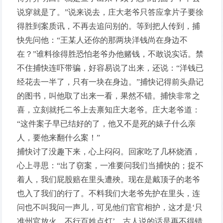
说穿就是了。”说来说去，庄大老爷只答应拿片子要徐
得胜到案质讯，不再去追问别的。等到把人传到，捕
快先问他：“王某人还你的那两块洋钱尚在身边不
在？”谁料徐得胜恐怕老爷办他赌钱，不敢说实话。禁
不住捕快连吓带骗，好容易说了出来，还说：“洋钱已
经花去一半了，只有一块在身边。”捕快记得前头鼎记
的图书，叫他取了出来一看，果然不错。捕快非常之
喜，立刻就托二爷上去禀知庄大老爷。庄大老爷道：
“这件案子早已结好的了，他又不是死的婊子什么亲
人，要他来翻什么案！”
捕快讨了没趣下来，心上闷闷。回家吃了几杯烧酒，
心上寻思：“出了窃案，一准要问我们当捕快的；捉不
着人，我们屁股赔在里头遭殃。现在是戴顶子的老爷
也入了我们的行了。不料我们大老爷先护在里头，连
问也不叫我问一声儿，可见他们官官相护，这才是‘只
准州官放火，不行百姓点灯’，古人说的话是再不得错