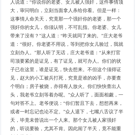
人说道：“你说你的老婆、女儿被人强奸，这件事情顶
大，审问明白，立刻当面拿人杀给你看。但是一样：
这事情人命关天，究竟那一个强奸你的老婆，那一个
强奸你的女儿，你须认明，不可乱指。你老婆、女儿
带来了没有？”这人道：“昨天就同了来的。”庄大老爷
道：“很好。你老婆不用说，等到把你女儿验过，我就
立刻办人。”那人听了无话，庄大老爷道：“从来打官
司顶要紧的是证见，有了证见，就可办人。你们的状
子已在这里，谁是证见，快去想来。不但这个须得证
见，赵大的小工被兵打死，究竟是谁的凶手，亦要查
个明白；房子被烧，亦得有人放火。你们快快查出人
头，我老爷立刻等着办呢。”众人听了，面面相觑，一
句对答不上。老爷便说：“你们暂且下去，想想再来，
或者一时忘记也论不定。”众人退下，七嘴八舌议了半
天，毕竟未曾说出一个人来。那个女儿被人家强奸
的，听说要验，尤其不肯。因此闹了半天，竟不能重