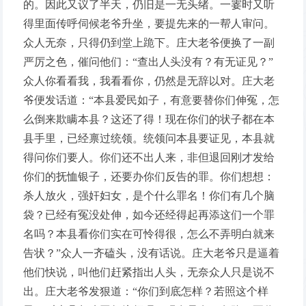
的。因此又议了半天，仍旧是一无头绪。一霎时又听
得里面传呼伺候老爷升坐，要提先来的一帮人审问。
众人无奈，只得仍到堂上跪下。庄大老爷便换了一副
严厉之色，催问他们：“查出人头没有？有无证见？”
众人你看看我，我看看你，仍然是无辞以对。庄大老
爷便发话道：“本县爱民如子，有意要替你们伸冤，怎
么倒来欺瞒本县？这还了得！现在你们的状子都在本
县手里，已经禀过统领。统领问本县要证见，本县就
得问你们要人。你们还不出人来，非但退回刚才发给
你们的抚恤银子，还要办你们反告的罪。你们想想：
杀人放火，强奸妇女，是个什么罪名！你们有几个脑
袋？已经有冤没处伸，如今还经得起再添这们一个罪
名吗？本县看你们实在可怜得很，怎么不弄明白就来
告状？”众人一齐磕头，没有话说。庄大老爷只是逼着
他们快说，叫他们赶紧指出人头，无奈众人只是说不
出。庄大老爷发狠道：“你们到底怎样？若照这个样