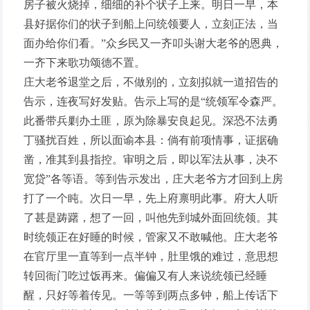
房子被火烧掉，细细的补个状子上来。明日一早，本
县好据你们的状子到船上问统领要人，立刻正法，当
面办给你们看。”众乡民又一齐叩头谢大老爷的恩典，
一齐下来歌功颂德不置。
庄大老爷退堂之后，不做别的，立刻拟就一道招告的
告示，连夜写好发贴。告示上写的是“统领军令森严。
此番带兵剿办土匪，原为除暴安良起见。深恐不法勇
丁骚扰百姓，所以面谕本县：倘有前项情事，证据确
凿，准其到县指控。审明之后，即以军法从事，决不
宽贷”各等语。等到告示发出，庄大老爷方才回到上房
打了一个盹。次日一早，先上府禀明此事。府大人听
了甚是踌躇，想了一回，叫他先到城外面回统领。其
时统领正在好睡的时候，管家又不敢喊他。庄大老爷
在官厅里一直等到一点半钟，肚里饿的难过，意思想
转回衙门吃过饭再来。偏偏又有人来说统领已经睡
醒，只好等着传见。一等等到两点多钟，船上传话下