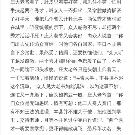
庄大老爷看了，肚皮里着实好笑，却忍住不笑，忙用
手扶起两个秀才，叫众人一齐归坐，又拿腔做势扳谈
了好半天，准把几个耆民开释无事；两位秀才暂时留
在城里，听候统领的示下。众人感激不尽，却把两个
秀才活活吓死！庄大老爷又会卖好，向众人说道：“你
们出去先传谕众百姓，叫他们各自回家。不日本县亲
自下乡踏勘，果然受了糟蹋，还要抚恤他们。”众人听
了越发感激。两个秀才却吓的面色都发了白了，不觉
又一同跪下叩头求饶。庄大老爷只是头朝上仰着天，
一手拈着胡须，慢慢的说道：“诬告大事，本县担不起
这个沉重。”众人见大老爷如此说法，以为这事不妙，
连忙又一齐跪下，磕头如捣蒜一般。庄大老爷道：“你
们众位是无知愚民，情有可恕；他二人身入黉门，那
有不知王法的道理。本县并不难为于他，把他送到学
里，交待老师，且等本县见过学宪再作道理。”两个秀
才一听要禀学宪，更吓得魄散魂飞，恐斥革功名，失