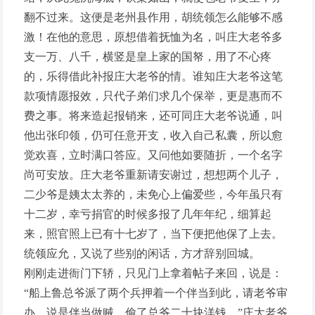
翻不过来。这便是老州县作用，胡统领怎么能够不感
激！在他的意思，原想借着抚恤为名，叫庄大老爷多
支一万、八千，横竖是皇上家的国帑，用了不心疼
的，乐得借此补报庄大老爷的情。谁知庄大老爷这笔
款项情愿报效，只代子弟们求几个保举，更是惠而不
费之事。将来造起报销来，还可同庄大老爷说通，叫
他出张印领，仍可任意开支，收入自己私囊，所以愈
觉欢喜，立时满口答应。又问他如要随折，一个名字
尚可安放。庄大老爷重新请安谢过，想想两个儿子，
二少爷是姨太太养的，未免心上偏爱些，今年虽只有
十二岁，幸亏捐官的时候多报了几年年纪，细算起
来，照官照上已有十七岁了，当下便把他保了上去。
统领应允，又说了些别的闲话，方才辞别回城。
刚刚走进衙门下轿，只见门上拿着帖子来回，说是：
“船上鲁总爷派了两个兵押着一个伴当到此，请老爷审
办。说是伴当做贼，偷了总爷二十块洋钱。”庄大老爷