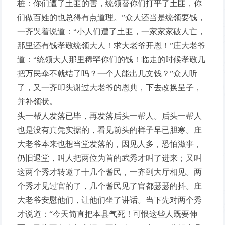
桩：你们遭了土匪的害，统领替你们打平了土匪，你
们做百姓的也总得有点道理。”众人还当是统领要钱，
一齐哭着说道：“小人们遭了土匪，一家家家破人亡，
那里还有钱孝敬统领大人！求大老爷开恩！”庄大老爷
道：“统领大人那里稀罕你们的钱！临走的时候孝敬几
把万民伞不就结了吗？一个人能出几文钱？”众人听
了，又一齐叩头谢过大老爷的恩典，下去改换呈子，
并补领状。
头一帮人发落已毕，再发落后头一帮人。后头一帮人
也是没有真凭实据的，看见前头的样子早已胆寒。庄
大老爷本来也想当堂发落的，因见人多，恐怕滋事，
仍旧退堂，叫人把两位为首的武秀才叫了进来；又叫
这两个秀才转邀了十几个耆民，一齐到大厅相见。两
个秀才见过官的了，几个耆民见了官都瑟瑟的抖。庄
大老爷安慰他们，让他们坐了讲话。当下先对两个秀
才说道：“今天简直把本县气死！可恨这些人既要伸