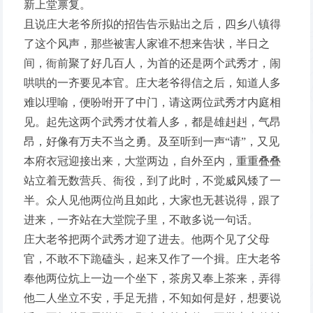
新上堂禀复。
且说庄大老爷所拟的招告告示贴出之后，四乡八镇得
了这个风声，那些被害人家谁不想来告状，半日之
间，衙前聚了好几百人，为首的还是两个武秀才，闹
哄哄的一齐要见本官。庄大老爷得信之后，知道人多
难以理喻，便吩咐开了中门，请这两位武秀才内庭相
见。起先这两个武秀才仗着人多，都是雄赳赳，气昂
昂，好像有万夫不当之勇。及至听到一声“请”，又见
本府衣冠迎接出来，大堂两边，自外至内，重重叠叠
站立着无数营兵、衙役，到了此时，不觉威风矮了一
半。众人见他两位尚且如此，大家也无甚说得，跟了
进来，一齐站在大堂院子里，不敢多说一句话。
庄大老爷把两个武秀才迎了进去。他两个见了父母
官，不敢不下跪磕头，起来又作了一个揖。庄大老爷
奉他两位炕上一边一个坐下，茶房又奉上茶来，弄得
他二人坐立不安，手足无措，不知如何是好，想要说