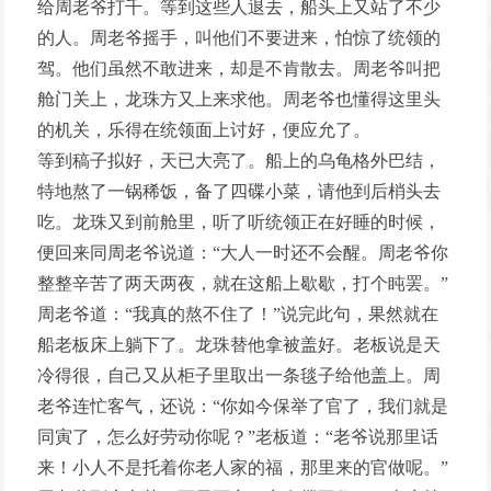
给周老爷打千。等到这些人退去，船头上又站了不少
的人。周老爷摇手，叫他们不要进来，怕惊了统领的
驾。他们虽然不敢进来，却是不肯散去。周老爷叫把
舱门关上，龙珠方又上来求他。周老爷也懂得这里头
的机关，乐得在统领面上讨好，便应允了。
等到稿子拟好，天已大亮了。船上的乌龟格外巴结，
特地熬了一锅稀饭，备了四碟小菜，请他到后梢头去
吃。龙珠又到前舱里，听了听统领正在好睡的时候，
便回来同周老爷说道：“大人一时还不会醒。周老爷你
整整辛苦了两天两夜，就在这船上歇歇，打个盹罢。”
周老爷道：“我真的熬不住了！”说完此句，果然就在
船老板床上躺下了。龙珠替他拿被盖好。老板说是天
冷得很，自己又从柜子里取出一条毯子给他盖上。周
老爷连忙客气，还说：“你如今保举了官了，我们就是
同寅了，怎么好劳动你呢？”老板道：“老爷说那里话
来！小人不是托着你老人家的福，那里来的官做呢。”