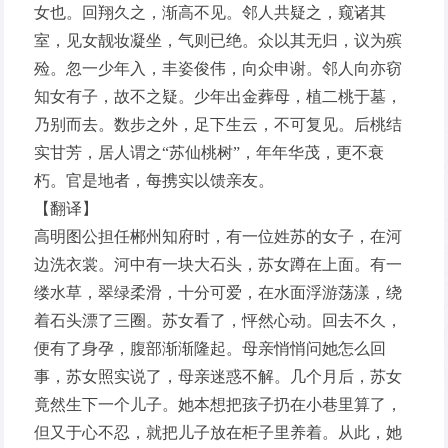
女也。回翔久之，渐高不见。邻人共疑之，窥诸其
室，见女靓妆凝坐，气则已绝。众以其无归，议为殡
殓。忽一少年入，丰姿俊伟，向众申谢。邻人向亦窃
知女有子，故不之疑。少年出金葬母，植二桃于墓，
乃别而去。数步之外，足下生云，不可复见。后桃结
实甘芳，居人谓之“苏仙桃树”，年年华茂，更不衰
朽。官是地者，每携实以馈亲友。
【翻译】
高明图公担任郴州知府时，有一位姓苏的女子，在河
边洗衣裳。河中有一块大石头，苏女蹲在上面。有一
缕水草，翠绿柔滑，十分可爱，在水面浮游荡漾，绕
着石头漂了三圈。苏女看了，怦然心动。回去不久，
便有了身孕，腹部渐渐隆起。母亲悄悄问她怎么回
事，苏女照实说了，母亲迷惑不解。几个月后，苏女
竟然生下一个儿子。她本想把孩子扔在小巷里算了，
但又于心不忍，就把儿子放在柜子里养着。从此，她