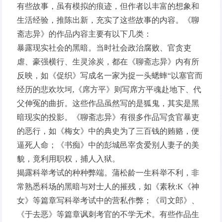
有些故事，虽有模拟的痕迹，但作者以丰富的想象和
生活经验，推陈出新，充实了这些故事的内容。《聊
斋志异》的作品内容主要有以下几类：
暴露现实社会的黑暗。当时社会政治腐败、官贪吏
虐、豪强横行、生灵涂炭，都在《聊斋志异》内有所
反映，如《促织》写成名一家为捉一头蟋蟀“以塞官而
经历的悲欢坎坷,《席方平》则写席方平魂赴地下、代
父伸冤的曲折。这些作品虽然写的是狐鬼，其实是黑
暗现实的投影。《聊斋志异》有很多作品写贪官暴吏
的恶行，如《梅女》中的典史为了三百钱的贿赂，便
逼死人命；《书痴》中的彭城邑宰贪爱别人妻子的美
貌，竟利用职权，捕人入狱。
揭露科举考试的种种弊端。蒲松龄一生科举不利，非
常熟悉科场的黑暗与对士人的摧残，如《素秋:K《神
女》等篇章写科举考试中的营私作弊；《司文郎》、
《于去恶》等篇章讽刺考官的不学无术。有些作品生