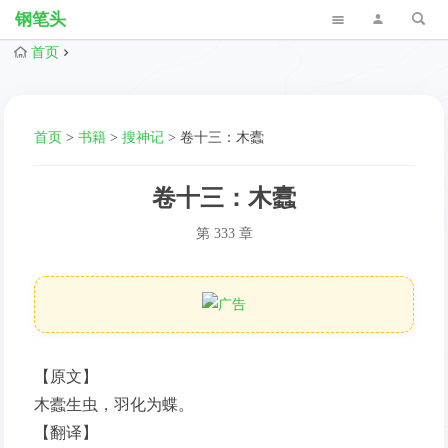
钢笔头
首页
首页
>
书籍
>
搜神记
>
卷十三：木蠹
卷十三：木蠹
第 333 章
【原文】
木蠹生虫，羽化为蝶。
【翻译】