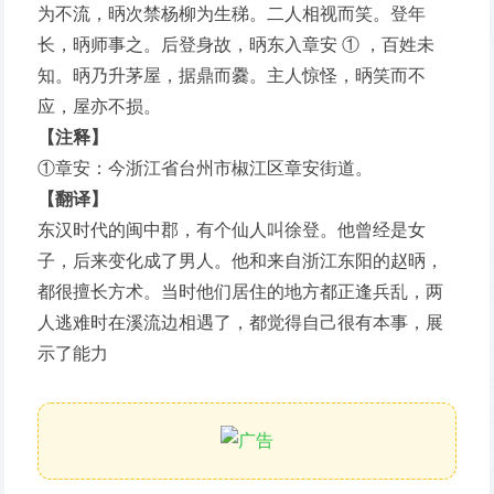
为不流，昞次禁杨柳为生稊。二人相视而笑。登年
长，昞师事之。后登身故，昞东入章安 ① ，百姓未
知。昞乃升茅屋，据鼎而爨。主人惊怪，昞笑而不
应，屋亦不损。
【注释】
①章安：今浙江省台州市椒江区章安街道。
【翻译】
东汉时代的闽中郡，有个仙人叫徐登。他曾经是女
子，后来变化成了男人。他和来自浙江东阳的赵昞，
都很擅长方术。当时他们居住的地方都正逢兵乱，两
人逃难时在溪流边相遇了，都觉得自己很有本事，展
示了能力