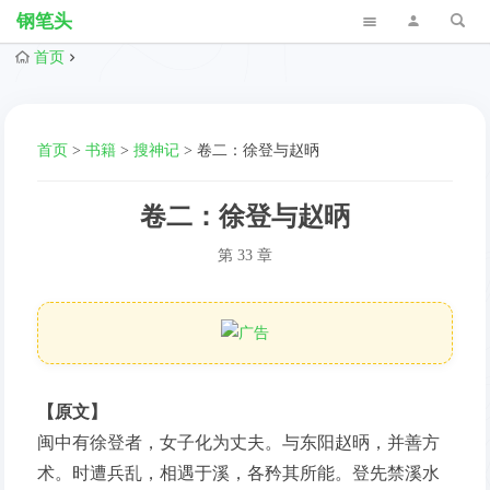
钢笔头
首页
首页
>
书籍
>
搜神记
>
卷二：徐登与赵昞
卷二：徐登与赵昞
第 33 章
【原文】
闽中有徐登者，女子化为丈夫。与东阳赵昞，并善方
术。时遭兵乱，相遇于溪，各矜其所能。登先禁溪水