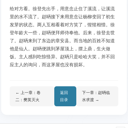
给对方看。徐登先出手，用意念止住了溪流，让溪流
里的水不流了。赵昞接下来用意念让杨柳变回了初生
发芽的状态。两人互相看着对方笑了，惺惺相惜。徐
登年龄大一些，赵昞便拜师侍奉他。后来，徐登去世
了。赵昞来到了东边的章安县。而当地的百姓不知道
他是仙人。赵昞便跳到茅屋顶上，摆上鼎，生火做
饭。主人感到吃惊怪异。赵昞只是哈哈大笑，并不回
应主人的询问，而这茅屋也没有损坏。
← 上一章：卷
返回
下一章：赵昞临
二：樊英灭火
目录
水求渡 →