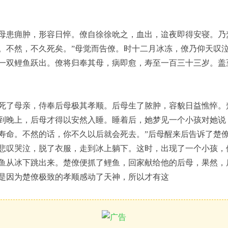
母患痈肿，形容日悴。僚自徐徐吮之，血出，迨夜即得安寝。乃
。不然，不久死矣。”母觉而告僚。时十二月冰冻，僚乃仰天叹
一双鲤鱼跃出。僚将归奉其母，病即愈，寿至一百三十三岁。盖
死了母亲，侍奉后母极其孝顺。后母生了脓肿，容貌日益憔悴。
到晚上，后母才得以安然入睡。睡着后，她梦见一个小孩对她说
寿命。不然的话，你不久以后就会死去。”后母醒来后告诉了楚
悲叹哭泣，脱了衣服，走到冰上躺下。这时，出现了一个小孩，
鱼从冰下跳出来。楚僚便抓了鲤鱼，回家献给他的后母，果然，
是因为楚僚极致的孝顺感动了天神，所以才有这