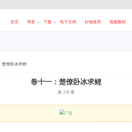
首页
博客
下载
电子文档
好物推荐
视频教程
：楚僚卧冰求鲤
卷十一：楚僚卧冰求鲤
第 278 章