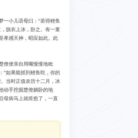
梦一小儿语母曰：“若得鲤鱼
泣，脱衣上冰，卧之。有一童
至孝感天神，昭应如此。此
楚僚便亲自用嘴慢慢地吮
：“如果能抓到鲤鱼吃，你的
僚。当时正值农历十二月，冰
他动手挖掘楚僚躺卧的地
后母病马上就痊愈了，一直