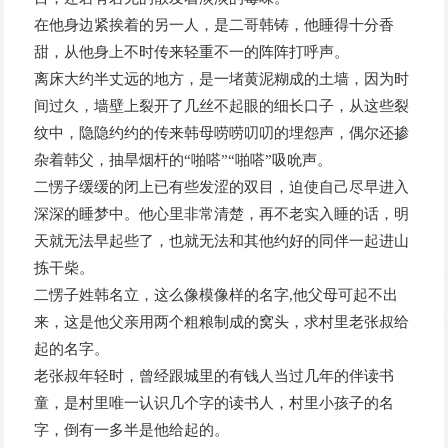
在他身边紧挨着的另一人，是二哥韩铸，他睡得十分香
甜，从他身上不时传来轻重不一的阵阵打呼声。
离床大约半丈远的地方，是一堵黄泥糊成的土墙，因为时
间过久，墙壁上裂开了几丝不起眼的细长口子，从这些裂
纹中，隐隐约约的传来韩母唠唠叨叨的埋怨声，偶尔还掺
杂着韩父，抽旱烟杆的“啪嗒”“啪嗒”吸吮声。
二愣子缓缓的闭上已有些发涩的双目，迫使自己尽早进入
深深的睡梦中。他心里非常清楚，再不老实入睡的话，明
天就无法早起些了，也就无法和其他约好的同伴一起进山
拣干柴。
二愣子姓韩名立，这么像模像样的名字,他父母可起不出
来，这是他父亲用两个粗粮制成的窝头，求村里老张叔给
起的名字。
老张叔年轻时，曾经跟城里的有钱人当过几年的伴读书
童，是村里唯一认识几个字的读书人，村里小孩子的名
字，倒有一多半是他给起的。