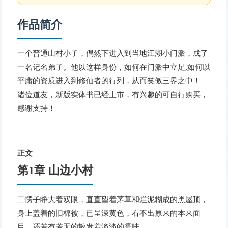
作品简介
一个普通山村小子，偶然下进入到当地江湖小门派，成了
一名记名弟子。他以这样身份，如何在门派中立足,如何以
平庸的资质进入到修仙者的行列，从而笑傲三界之中！
诸位道友，新版实体书已经上市，有兴趣的可自行购买，
感谢支持！
正文
第1章 山边小村
二愣子睁大着双眼，直直望着茅草和烂泥糊成的黑屋顶，
身上盖着的旧棉被，已呈深黄色，看不出原来的本来面
目，还若有若无的散发着淡淡的霉味。