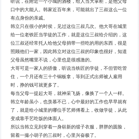
听说，在附近一个小城的酒楼，给人当大掌柜，是他父母
口中的大能人。韩家近百年来，可能就出了三叔这么一位
有点身份的亲戚。
韩立只在很小的时侯，见过这位三叔几次。他大哥在城里
给一位老铁匠当学徒的工作，就是这位三叔给介绍的，这
位三叔还经常托人给他父母捎带一些吃的用的东西，很是
照顾他们一家，因此韩立对这位三叔的印象也很好，知道
父母虽然嘴里不说，心里也是很感激的。
大哥可是一家人的骄傲，听说当铁匠的学徒，不但管吃管
住，一个月还有三十个铜板拿，等到正式出师被人雇用
时，挣的钱可就更多了。
每当父母一提起大哥，就神采飞扬，像换了一个人一样。
韩立年龄虽小，也羡慕不已，心中最好的工作也早早就有
了，就是给小城里的哪位手艺师傅看上，收做学徒，从此
变成靠手艺吃饭的体面人。
所以当韩立见到穿着一身崭新的缎子衣服，胖胖的圆脸，
留着一撮小胡子的三叔时，心里兴奋极了。