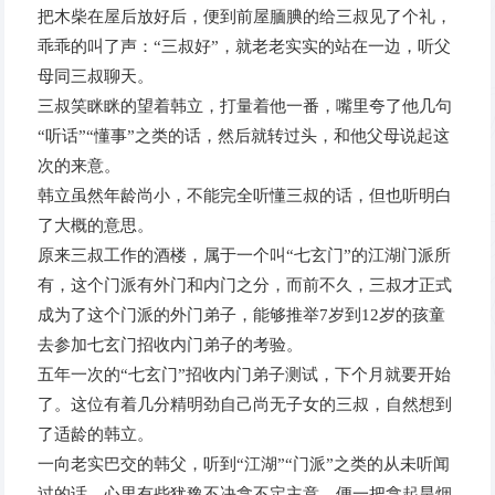
把木柴在屋后放好后，便到前屋腼腆的给三叔见了个礼，
乖乖的叫了声：“三叔好”，就老老实实的站在一边，听父
母同三叔聊天。
三叔笑眯眯的望着韩立，打量着他一番，嘴里夸了他几句
“听话”“懂事”之类的话，然后就转过头，和他父母说起这
次的来意。
韩立虽然年龄尚小，不能完全听懂三叔的话，但也听明白
了大概的意思。
原来三叔工作的酒楼，属于一个叫“七玄门”的江湖门派所
有，这个门派有外门和内门之分，而前不久，三叔才正式
成为了这个门派的外门弟子，能够推举7岁到12岁的孩童
去参加七玄门招收内门弟子的考验。
五年一次的“七玄门”招收内门弟子测试，下个月就要开始
了。这位有着几分精明劲自己尚无子女的三叔，自然想到
了适龄的韩立。
一向老实巴交的韩父，听到“江湖”“门派”之类的从未听闻
过的话，心里有些犹豫不决拿不定主意。便一把拿起旱烟