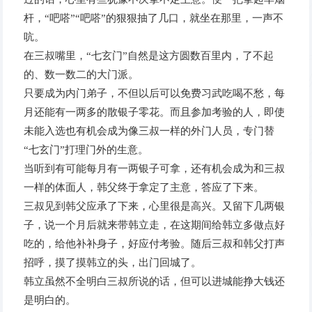
杆，“吧嗒”“吧嗒”的狠狠抽了几口，就坐在那里，一声不
吭。
在三叔嘴里，“七玄门”自然是这方圆数百里内，了不起
的、数一数二的大门派。
只要成为内门弟子，不但以后可以免费习武吃喝不愁，每
月还能有一两多的散银子零花。而且参加考验的人，即使
未能入选也有机会成为像三叔一样的外门人员，专门替
“七玄门”打理门外的生意。
当听到有可能每月有一两银子可拿，还有机会成为和三叔
一样的体面人，韩父终于拿定了主意，答应了下来。
三叔见到韩父应承了下来，心里很是高兴。又留下几两银
子，说一个月后就来带韩立走，在这期间给韩立多做点好
吃的，给他补补身子，好应付考验。随后三叔和韩父打声
招呼，摸了摸韩立的头，出门回城了。
韩立虽然不全明白三叔所说的话，但可以进城能挣大钱还
是明白的。