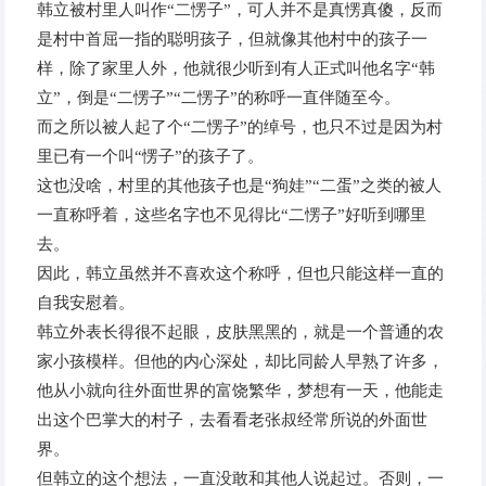
韩立被村里人叫作“二愣子”，可人并不是真愣真傻，反而
是村中首屈一指的聪明孩子，但就像其他村中的孩子一
样，除了家里人外，他就很少听到有人正式叫他名字“韩
立”，倒是“二愣子”“二愣子”的称呼一直伴随至今。
而之所以被人起了个“二愣子”的绰号，也只不过是因为村
里已有一个叫“愣子”的孩子了。
这也没啥，村里的其他孩子也是“狗娃”“二蛋”之类的被人
一直称呼着，这些名字也不见得比“二愣子”好听到哪里
去。
因此，韩立虽然并不喜欢这个称呼，但也只能这样一直的
自我安慰着。
韩立外表长得很不起眼，皮肤黑黑的，就是一个普通的农
家小孩模样。但他的内心深处，却比同龄人早熟了许多，
他从小就向往外面世界的富饶繁华，梦想有一天，他能走
出这个巴掌大的村子，去看看老张叔经常所说的外面世
界。
但韩立的这个想法，一直没敢和其他人说起过。否则，一