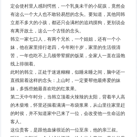
定会使村里人感到愕然，一个乳臭未干的小屁孩，竟然会
有这么一个大人也不敢轻易想的念头。要知道，其他同韩
立差不多大的小孩，都还只会满村的追鸡摸狗，更别说会
有离开故土，这么一个古怪的念头。
韩立一家七口人，有两个兄长，一个姐姐，还有一个小
妹，他在家里排行老四，今年刚十岁，家里的生活很清
苦，一年也吃不上几顿带荤腥的饭菜，全家人一直在温饱
线上徘徊着。
此时的韩立，正处于迷迷糊糊，似睡未睡之间，脑中还一
直残留着这样的念头：上山时，一定要帮他最疼爱的妹
妹，多拣些她最喜欢吃的红浆果。
第二天中午时分，当韩立顶着火辣辣的太阳，背着半人高
的木柴堆，怀里还揣着满满一布袋浆果，从山里往家里赶
的时侯，并不知道家中已来了一位，会改变他一生命运的
客人。
这位贵客，是跟他血缘很近的一位至亲，他的亲三叔。