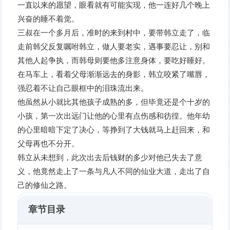
一直以来的愿望，眼看就有可能实现，他一连好几个晚上
兴奋的睡不着觉。
三叔在一个多月后，准时的来到村中，要带韩立走了，临
走前韩父反复嘱咐韩立，做人要老实，遇事要忍让，别和
其他人起争执，而韩母则要他多注意身体，要吃好睡好。
在马车上，看着父母渐渐远去的身影，韩立咬紧了嘴唇，
强忍着不让自己眼框中的泪珠流出来。
他虽然从小就比其他孩子成熟的多，但毕竟还是个十岁的
小孩，第一次出远门让他的心里有点伤感和彷徨。他年幼
的心里暗暗下定了决心，等挣到了大钱就马上赶回来，和
父母再也不分开。
韩立从未想到，此次出去后钱财的多少对他已失去了意
义，他竟然走上了一条与凡人不同的仙业大道，走出了自
己的修仙之路。
章节目录