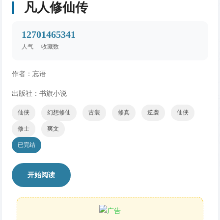
凡人修仙传
1270
1465341
人气
收藏数
作者：忘语
出版社：书旗小说
仙侠
幻想修仙
古装
修真
逆袭
仙侠
修士
爽文
已完结
开始阅读